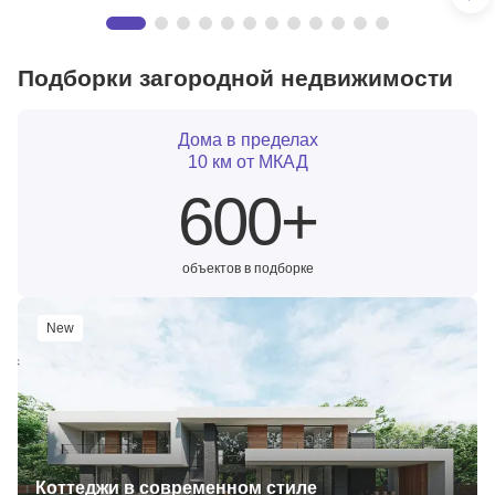
Квартиры
Подборки загородной недвижимости
Вся элитная недвижимость Москвы и МО
29 квартир
Дома в пределах
10 км от МКАД
600+
объектов в подборке
New
Коттеджи в современном стиле