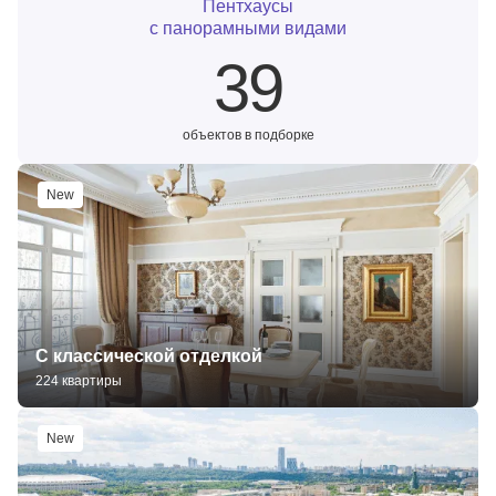
Пентхаусы
с панорамными видами
39
объектов в подборке
New
С классической отделкой
224 квартиры
New