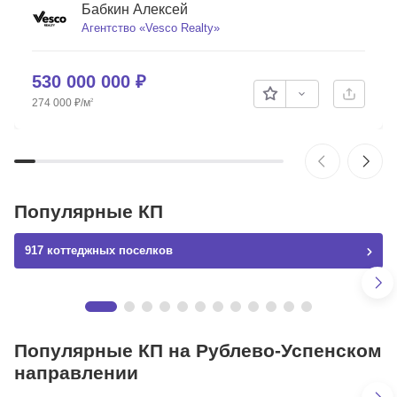
Бабкин Алексей
Агентство «Vesco Realty»
Скопировать ссылку
530 000 000
₽
274 000
₽
/м
2
Популярные КП
917 коттеджных поселков
Миллениум Парк | Millennium Park
Объекты
Популярные КП на Рублево-Успенском
Вся элитная недвижимость Москвы и МО
направлении
133 объекта