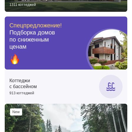
1311 коттеджей
Спецпредложение!
Подборка домов
по сниженным
ценам
Коттеджи
с бассейном
913 коттеджей
New