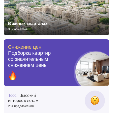
В жилых кварталах
359 объектов
Снижение цен!
Подборка квартир
со значительным
снижением цены
Тссс...
Высокий
интерес к лотам
204 предложения