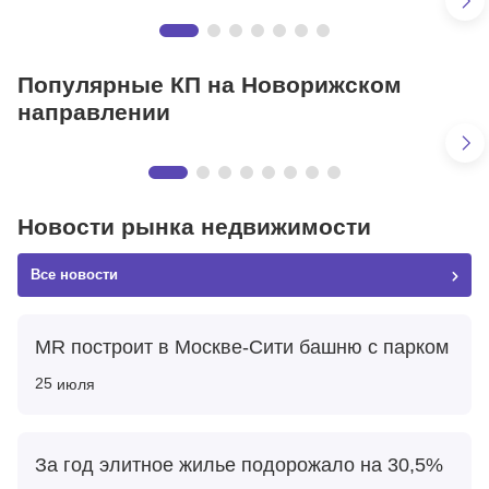
Николино
24 км от МКАД
Популярные КП на Новорижском
70 объектов
направлении
Агаларов Эстейт | Agalarov Estate
24 км от МКАД
Новости рынка недвижимости
85 объектов
Все новости
MR построит в Москве-Сити башню с парком
25
июля
За год элитное жилье подорожало на 30,5%