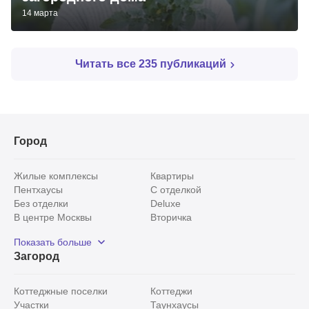
14 марта
Читать все 235 публикаций
Город
Показать
0
Жилые комплексы
Квартиры
Пентхаусы
С отделкой
Без отделки
Deluxe
В центре Москвы
Вторичка
Видовые
Эксклюзивы
Показать больше
Рядом с парком
Популярные локации
Загород
С панорамными окнами
Внутри Садового кольца
Коттеджные поселки
Коттеджи
Участки
Таунхаусы