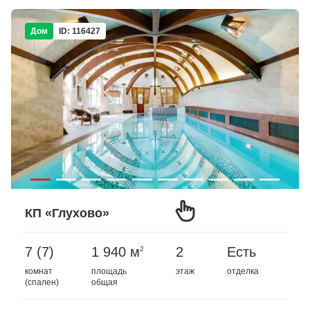
Дом
ID: 116427
КП «Глухово»
7 (7)
1 940 м
2
Есть
2
комнат
площадь
этаж
отделка
(спален)
общая