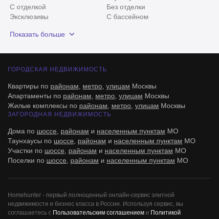
С отделкой
Без отделки
Эксклюзивы
С бассейном
С лесным участком
Истринский район
Показать больше
Красногорский район
Минское шоссе
ГОРОДСКАЯ НЕДВИЖИМОСТЬ
Квартиры по
районам
,
метро
,
улицам
Москвы
Апартаменты по
районам
,
метро
,
улицам
Москвы
Жилые комплексы по
районам
,
метро
,
улицам
Москвы
ЗАГОРОДНАЯ НЕДВИЖИМОСТЬ
Дома по
шоссе
,
районам
и
населенным пунктам
МО
Таунхаусы по
шоссе
,
районам
и
населенным пунктам
МО
Участки по
шоссе
,
районам
и
населенным пунктам
МО
Поселки по
шоссе
,
районам
и
населенным пунктам
МО
Все
0
Homehunter - первый полноценный онлайн-сервис элитной
недвижимости и бизнес класса в России. Используя сервис, вы
Сегодня
0
соглашаетесь с
Пользовательским соглашением
и
Политикой