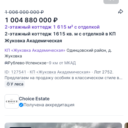
1 006 000 000
₽
1 004 880 000
₽
2-этажный коттедж 1 615 м² с отделкой
2-этажный коттедж 1615 кв. м с отделкой в КП
Жуковка Академическая
КП «Жуковка Академическая»
Одинцовский район
,
д.
Жуковка
Рублево-Успенское
~9 км от МКАД
ID: 127541
·
КП «Жуковка Академическая»
·
Лот 2752.
Предлагаем на продажу особняк в классическом стиле в
поселке "Жуковка Академическая". Весь внутренний
У леса
интерьер дома выполнен в классическом стиле из
высококачественных, натуральных материалов. На
Choice Estate
территории участка, растут корабельные сосны
Получена аккредитация