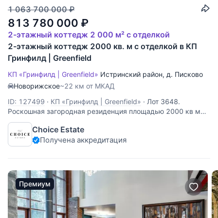
1 063 700 000
₽
813 780 000
₽
2-этажный коттедж 2 000 м² с отделкой
2-этажный коттедж 2000 кв. м с отделкой в КП
Гринфилд | Greenfield
КП «Гринфилд | Greenfield»
Истринский район
,
д. Писково
Новорижское
~22 км от МКАД
ID: 127499
·
КП «Гринфилд | Greenfield»
·
Лот 3648.
Роскошная загородная резиденция площадью 2000 кв м
расположена в живописном коттеджном поселке на 25-м
Choice Estate
км Новорижского шоссе.Придомовой участок площадью
Получена аккредитация
64,27 кв м находится в собственности. Здесь разбит
чудесный сад, высажены декоративные
Премиум