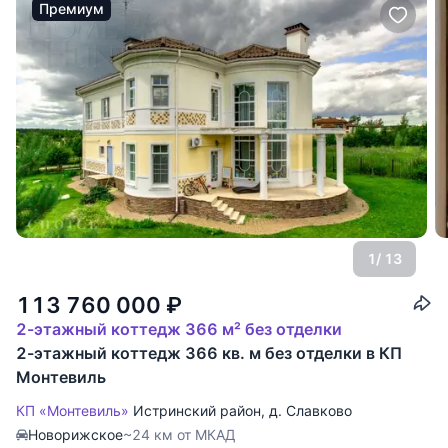
Премиум
1
/ 13
113 760 000
₽
2-этажный коттедж 366 м² без отделки
2-этажный коттедж 366 кв. м без отделки в КП
Монтевиль
КП «Монтевиль»
Истринский район
,
д. Славково
Новорижское
~24 км от МКАД