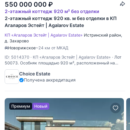
550 000 000
₽
2-этажный коттедж 920 м² без отделки
2-этажный коттедж 920 кв. м без отделки в КП
Агаларов Эстейт | Agalarov Estate
КП «Агаларов Эстейт | Agalarov Estate»
Истринский район
,
д. Захарово
Новорижское
~24 км от МКАД
ID: 5014370
·
КП «Агаларов Эстейт | Agalarov Estate»
·
Лот
50073. Особняк площадью 920 м², расположенный на
живописном участке в 21,64 сотки в эксклюзивном
Choice Estate
коттеджном посёлке Agalarov Estate, предлагает
Получена аккредитация
беспрецедентное пространство для реализации ваших
самых смелых дизайнерских идей. Его архитектура,
Премиум
Новый