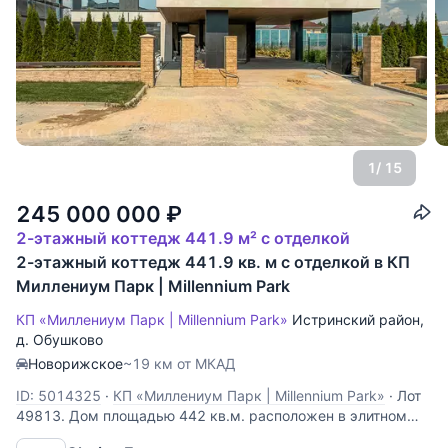
1
/ 15
245 000 000
₽
2-этажный коттедж 441.9 м² с отделкой
2-этажный коттедж 441.9 кв. м с отделкой в КП
Миллениум Парк | Millennium Park
КП «Миллениум Парк | Millennium Park»
Истринский район
,
д. Обушково
Новорижское
~19 км от МКАД
ID: 5014325
·
КП «Миллениум Парк | Millennium Park»
·
Лот
49813. Дом площадью 442 кв.м. расположен в элитном
коттеджном поселке "Миллениум парк". Дом под ключ с