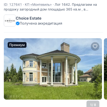
ID: 127641
·
КП «Монтевиль»
·
Лот 1642. Предлагаем на
продажу загородный дом площадью 365 кв.м , в
коттеджном поселке "Монтевиль".Дом построен очень
Choice Estate
качественно,продуманная планировка, высокие потолки, В
Получена аккредитация
отделке использовались только импортные
высококачественные отделочные
Премиум
1
/ 8