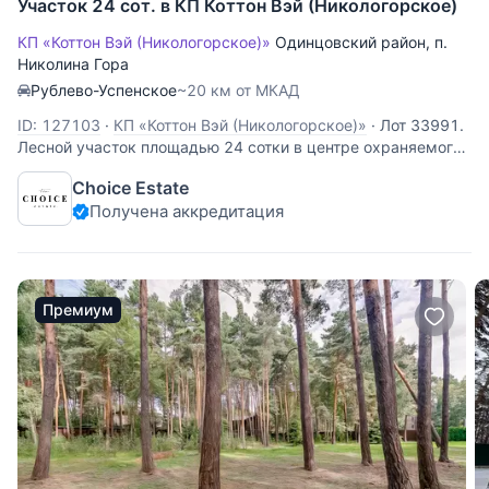
Участок 24 сот. в КП Коттон Вэй (Никологорское)
КП «Коттон Вэй (Никологорское)»
Одинцовский район
,
п.
Николина Гора
Рублево-Успенское
~20 км от МКАД
ID: 127103
·
КП «Коттон Вэй (Никологорское)»
·
Лот 33991.
Лесной участок площадью 24 сотки в центре охраняемого
коттеджного посёлка "Никологорское". Самое лучшее и
Choice Estate
тихое расположение в посёлке. Центральные
Получена аккредитация
коммуникации проходят по границе участка. Элитный
поселок «Коттон Вэй» расположен в 24 км
Премиум