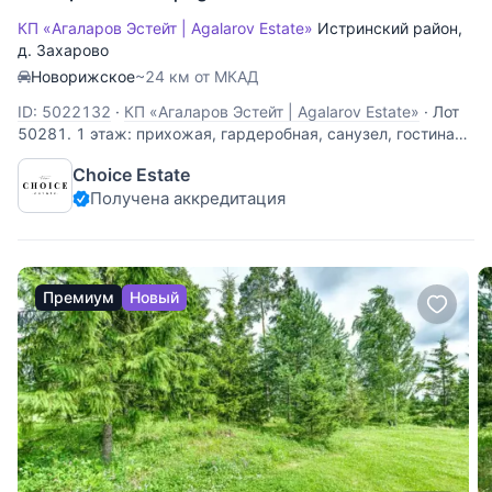
КП «Агаларов Эстейт | Agalarov Estate»
Истринский район
,
д. Захарово
Новорижское
~24 км от МКАД
ID: 5022132
·
КП «Агаларов Эстейт | Agalarov Estate»
·
Лот
50281. 1 этаж: прихожая, гардеробная, санузел, гостиная,
столовая, кухня, бассейн, сауна, хаммам, душевая,
Choice Estate
спальня с санузлом, гараж - 2, котельная, терраса 2 этаж:
Получена аккредитация
холл, спальня с гардеробной и санузлом - 4, санузел,
терраса - 2 Поселок
Премиум
Новый