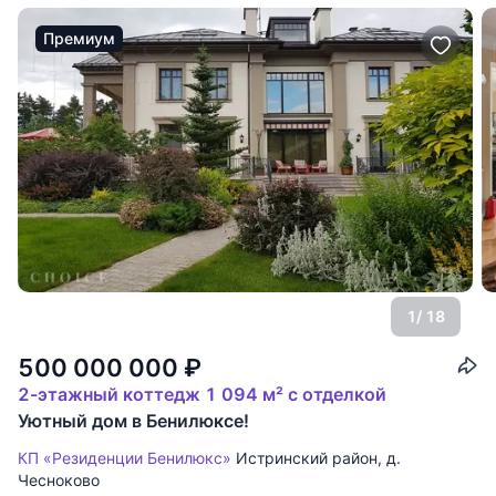
Премиум
1
/ 18
500 000 000
₽
2-этажный коттедж 1 094 м² с отделкой
Уютный дом в Бенилюксе!
КП «Резиденции Бенилюкс»
Истринский район
,
д.
Чесноково