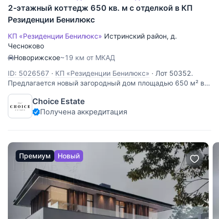
2-этажный коттедж 650 кв. м с отделкой в КП
Резиденции Бенилюкс
КП «Резиденции Бенилюкс»
Истринский район
,
д.
Чесноково
Новорижское
~19 км от МКАД
ID: 5026567
·
КП «Резиденции Бенилюкс»
·
Лот 50352.
Предлагается новый загородный дом площадью 650 м² в
одном из самых престижных поселков Подмосковья
Choice Estate
— Бенилюкс. Дом расположен на красивом участке 20
Получена аккредитация
соток, который грамотно разделен на функциональные
зоны для отдыха, приема гостей и
Премиум
Новый