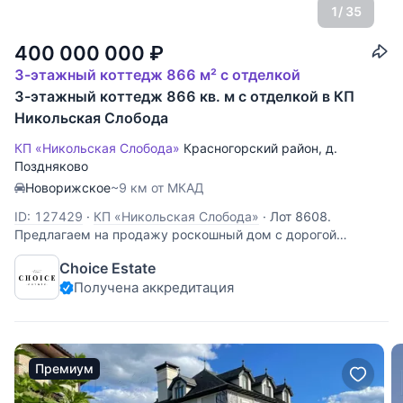
1
/ 35
400 000 000
₽
3-этажный коттедж 866 м² с отделкой
3-этажный коттедж 866 кв. м с отделкой в КП
Никольская Слобода
КП «Никольская Слобода»
Красногорский район
,
д.
Поздняково
Новорижское
~9 км от МКАД
ID: 127429
·
КП «Никольская Слобода»
·
Лот 8608.
Предлагаем на продажу роскошный дом с дорогой
отделкой в одном из лучших поселков Новорижского шоссе
Choice Estate
всего в 9 км от Москвы. 1 этаж: гараж, гардеробная,
Получена аккредитация
гостиная, кухня, прихожая, санузел, спальня с санузлом -
2, столовая, терраса, холл 2
Премиум