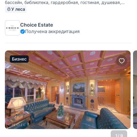
бассейн, библиотека, гардеробная, гостиная, душевая,
кухня, постирочная, прихожая, санузел - 2, сауна, спальня
У леса
с гардеробной и санузлом, спальня с санузлом - 2,
столовая, терраса 2 этаж: спальня с гардеробной и
Choice Estate
санузлом - 2, холл
Получена аккредитация
Бизнес
1
/ 9