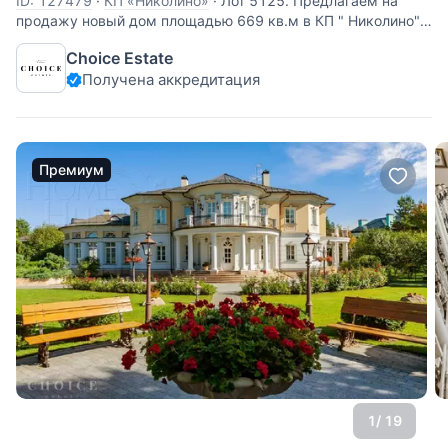
ID: 127479
·
КП «Николино»
·
Лот 5125. Предлагаем на
продажу новый дом площадью 669 кв.м в КП " Николино".
В доме 4 этажа (включая полноценный цокольный этаж), 6
Choice Estate
спален. Отдельный блок для домработницы. Надземная
Получена аккредитация
часть дома построена из кирпича и облицована
натуральным камнем
Премиум
1
/ 19