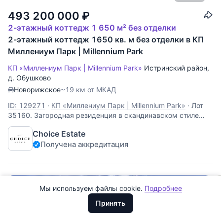
493 200 000
₽
2-этажный коттедж 1 650 м² без отделки
2-этажный коттедж 1650 кв. м без отделки в КП
Миллениум Парк | Millennium Park
КП «Миллениум Парк | Millennium Park»
Истринский район
,
д. Обушково
Новорижское
~19 км от МКАД
ID: 129271
·
КП «Миллениум Парк | Millennium Park»
·
Лот
35160. Загородная резиденция в скандинавском стиле
Все
0
построена на вытянутом вдоль канала участке площадью
Choice Estate
39 соток, включающая в себя основной дом площадью
Сегодня
0
Получена аккредитация
1000 м2 (представлен под чистовую отделку),
меблированным гостевым домом со SPA-зоной и
Вчера
0
За неделю
0
Мы используем файлы cookie.
Подробнее
Премиум
Доллары
За месяц
0
ООО "ХоумХантер" использует cookie для обеспечения
Евро
Принять
функционирования веб-сайта, аналитики действий на веб-сайте
За 3 месяца
Рубли
0
и улучшения качества обслуживания. Для получения