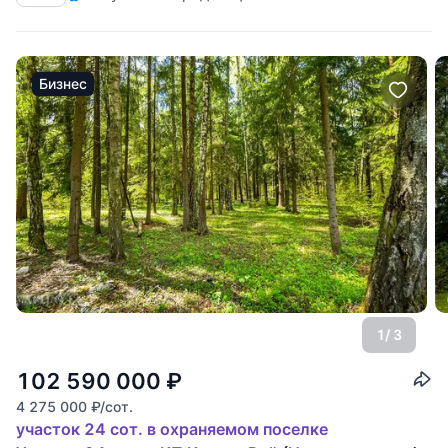
Бизнес
1
/ 3
102 590 000
₽
4 275 000
₽
/сот.
участок 24 сот. в охраняемом поселке