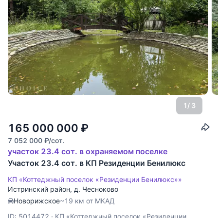
1
/ 3
165 000 000
₽
7 052 000
₽
/сот.
участок 23.4 сот. в охраняемом поселке
Участок 23.4 сот. в КП Резиденции Бенилюкс
КП «Коттеджный поселок «Резиденции Бенилюкс»»
Истринский район
,
д. Чесноково
Новорижское
~19 км от МКАД
ID: 5014472
·
КП «Коттеджный поселок «Резиденции