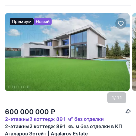
комнаты на каждом этаже, кабинет, кухню,
Премиум
Новый
1
/ 11
600 000 000
₽
2-этажный коттедж 891 м² без отделки
2-этажный коттедж 891 кв. м без отделки в КП
Агаларов Эстейт | Agalarov Estate