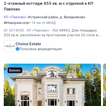
2-этажный коттедж 655 кв. м с отделкой в КП
Павлово
КП «Павлово»
Истринский район
,
д. Веледниково
Новорижское
~14 км от МКАД
ID: 5014500
·
КП «Павлово»
·
Лот 49953. Дом площадью
520 кв.м. расположен на просторном участке 20 соток в
элитном коттеджном поселке "Павлово". Дом под ключ с
Choice Estate
мебелью, в котором расположены: 5 спален, 6 с/у,
Получена аккредитация
гардеробные комнаты, 2 кухни, гостиная с камином,
столовая, терраса,
Бизнес