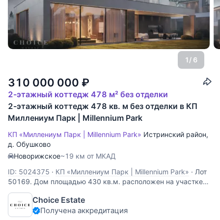
1
/ 6
310 000 000
₽
2-этажный коттедж 478 м² без отделки
2-этажный коттедж 478 кв. м без отделки в КП
Миллениум Парк | Millennium Park
КП «Миллениум Парк | Millennium Park»
Истринский район
,
д. Обушково
Новорижское
~19 км от МКАД
ID: 5024375
·
КП «Миллениум Парк | Millennium Park»
·
Лот
50169. Дом площадью 430 кв.м. расположен на участке
15 соток в элитном коттеджном поселке "Миллениум
Choice Estate
парк". Дом без внутренней отделки, в котором можно
Получена аккредитация
расположить: 4 спальни со своими с/у, гардеробные