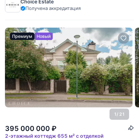
Choice Estate
мебелью, в котором продуманная планировка сочетается с
Получена аккредитация
качественной отделкой и премиальной мебелью. В самом
поселке есть проулочные зоны,
Премиум
Новый
1
/ 21
395 000 000
₽
2-этажный коттедж 655 м² с отделкой