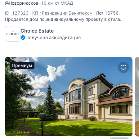
Новорижское
~19 км от МКАД
ID: 127323
·
КП «Резиденции Бенилюкс»
·
Лот 16756.
Продается дом по индивидуальному проекту в стиле
неоклассицизм.В отделке дома использованы материалы и
Choice Estate
оборудование ведущих английских и европейских
Получена аккредитация
производителей. В доме 4 этажа, где расположены: 6
спален, каждая с гардеробной комнатой,
Премиум