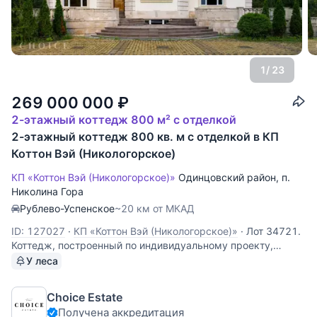
1
/ 23
269 000 000
₽
2-этажный коттедж 800 м² с отделкой
2-этажный коттедж 800 кв. м с отделкой в КП
Коттон Вэй (Никологорское)
КП «Коттон Вэй (Никологорское)»
Одинцовский район
,
п.
Николина Гора
Рублево-Успенское
~20 км от МКАД
ID: 127027
·
КП «Коттон Вэй (Никологорское)»
·
Лот 34721.
Коттедж, построенный по индивидуальному проекту,
выдержан в строгом, но элегантном восточноевропейском
У леса
стиле. В здании установлено элитное освещение и
сантехника, а мебель выполнена в классическом стиле.
Choice Estate
Вокруг растут девственные сосновые
Получена аккредитация