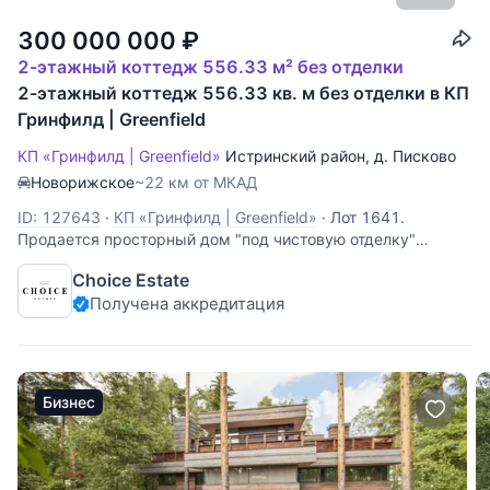
300 000 000
₽
2-этажный коттедж 556.33 м² без отделки
2-этажный коттедж 556.33 кв. м без отделки в КП
Гринфилд | Greenfield
КП «Гринфилд | Greenfield»
Истринский район
,
д. Писково
Новорижское
~22 км от МКАД
ID: 127643
·
КП «Гринфилд | Greenfield»
·
Лот 1641.
Продается просторный дом "под чистовую отделку"
площадью 556 м2 в замечательном коттеджном поселке
Choice Estate
"Гринфилд", всего в 25 километрах от МКАД по
Получена аккредитация
Новорижскому шоссе.Этот жилой объект представляет
собой идеальное жилище для ценителей комфорта
Бизнес