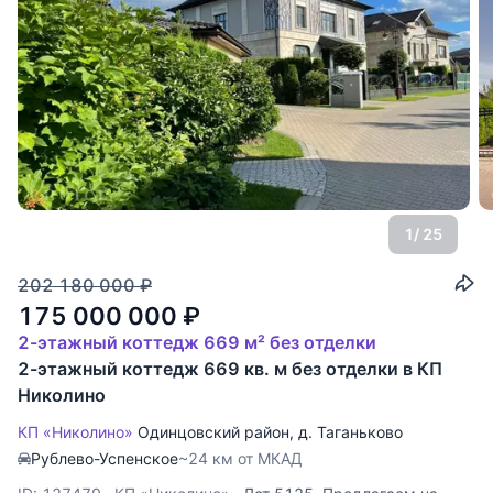
1
/ 25
202 180 000
₽
175 000 000
₽
2-этажный коттедж 669 м² без отделки
2-этажный коттедж 669 кв. м без отделки в КП
Николино
КП «Николино»
Одинцовский район
,
д. Таганьково
Рублево-Успенское
~24 км от МКАД