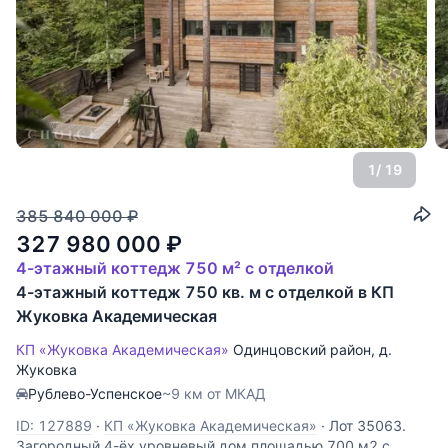
1
/ 19
385 840 000
₽
327 980 000
₽
4-этажный коттедж 750 м² с отделкой
4-этажный коттедж 750 кв. м с отделкой в КП
Жуковка Академическая
КП «Жуковка Академическая»
Одинцовский район
,
д.
Жуковка
Рублево-Успенское
~9 км от МКАД
ID: 127889
·
КП «Жуковка Академическая»
·
Лот 35063.
Загородный 4-ёх уровневый дом площадью 700 м2 с