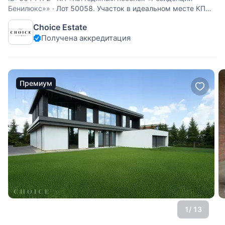
Бенилюкс»»
·
Лот 50058. Участок в идеальном месте КП
«Резиденции Бенилюкс», на котором вы сможете
Choice Estate
построить дом мечты для себя или реализовать
Получена аккредитация
девелоперский проект.Это не просто коттеджный посёлок
в котором есть душа:дружелюбные соседи, очень много
больших
Премиум
1
/ 13