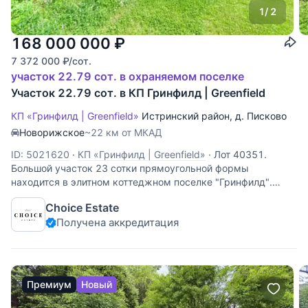
1
/ 2
168 000 000
₽
7 372 000
₽
/сот.
участок 22.79 сот. в охраняемом поселке
Участок 22.79 сот. в КП Гринфилд | Greenfield
КП «Гринфилд | Greenfield»
Истринский район
,
д. Писково
Новорижское
~22 км от МКАД
ID: 5021620
·
КП «Гринфилд | Greenfield»
·
Лот 40351.
Большой участок 23 сотки прямоугольной формы
находится в элитном коттеджном поселке "Гринфилд".
Участок расположен рядом с прогулочной зоной, а также в
Choice Estate
пешей доступности: пляж, озеро, химчистка и ресторан.
Получена аккредитация
Сам поселок находится рядом
Премиум
Новый