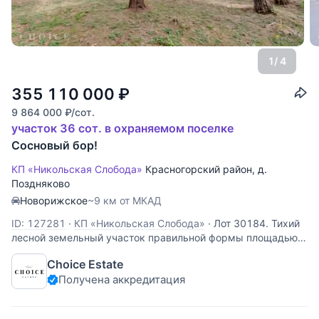
1
/ 4
355 110 000
₽
9 864 000
₽
/сот.
участок 36 сот. в охраняемом поселке
Сосновый бор!
КП «Никольская Слобода»
Красногорский район
,
д.
Поздняково
Новорижское
~9 км от МКАД
ID: 127281
·
КП «Никольская Слобода»
·
Лот 30184. Тихий
лесной земельный участок правильной формы площадью
36 соток в элитном охраняемом коттеджном посёлке
Choice Estate
"Никольская Слобода". К участку подведены все
Получена аккредитация
центральные коммуникации. Коттеджный поселок
«Никольская Слобода» расположен на