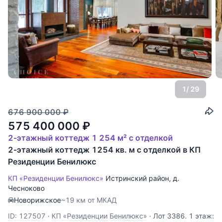
1
/ 29
676 900 000
₽
575 400 000
₽
2-этажный коттедж 1 254 м² с отделкой
2-этажный коттедж 1254 кв. м с отделкой в КП
Резиденции Бенилюкс
КП «Резиденции Бенилюкс»
Истринский район
,
д.
Чесноково
Новорижское
~19 км от МКАД
ID: 127507
·
КП «Резиденции Бенилюкс»
·
Лот 3386. 1 этаж: