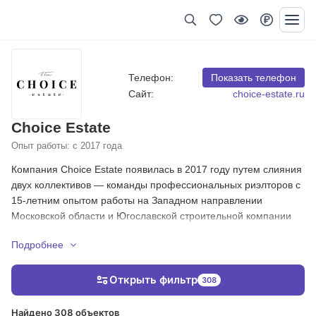
Телефон:
Показать телефон
Сайт:
choice-estate.ru
Choice Estate
Опыт работы: с 2017 года
Компания Choice Estate появилась в 2017 году путем слияния
двух коллективов — команды профессиональных риэлторов с
15-летним опытом работы на Западном направлении
Московской области и Югославской строительной компании
Sherif&Co.Компания строит загородные особняки с 1998 года,
Подробнее
за этот период построили и реконструировали около 100
объектов. В списке клиентов большое количество известных
политиков, бизнесменов, звезд шоу бизнеса, актеров,
Открыть фильтр
308
спортсменов. Сегодня в команде Choice Estate собраны
лучшие отечественные и иностранные специалисты своего
Найдено 308 объектов