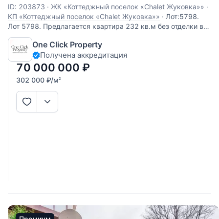
ID: 203873
·
ЖК «Коттеджный поселок «Chalet Жуковка»»
·
КП «Коттеджный поселок «Chalet Жуковка»»
·
Лот:5798.
Лот 5798. Предлагается квартира 232 кв.м без отделки в
ЖК «Жуковка Шале». В квартире можно
One Click Property
спланировать просторную гостиную с отличным балконом,
Получена аккредитация
кухню, столовую, три спальни с ванными комнатами и
гардеробными. Приятные виды на парк и
70 000 000
₽
302 000
₽
/м
2
Премиум