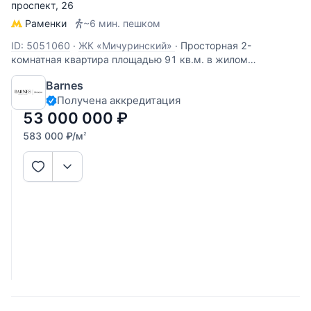
проспект
, 26
Раменки
~6 мин. пешком
ID: 5051060
·
ЖК «Мичуринский»
·
Просторная 2-
комнатная квартира площадью 91 кв.м. в жилом
комплексе «Мичуринский», расположенном в пешей
Barnes
доступности от МГУ. Квартира с отделкой в современном
Получена аккредитация
стиле. Функциональное планировочное решение: две
комнаты, кухня, гардеробная,
53 000 000
₽
583 000
₽
/м
2