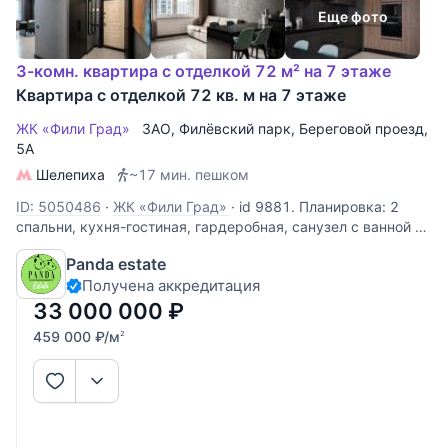
Еще фото
3-комн. квартира с отделкой 72 м² на 7 этаже
Квартира с отделкой 72 кв. м на 7 этаже
ЖК «Фили Град»
ЗАО
,
Филёвский парк
,
Береговой проезд
,
5А
Шелепиха
~17 мин. пешком
ID: 5050486
·
ЖК «Фили Град»
·
id 9881. Планировка: 2
спальни, кухня-гостиная, гардеробная, санузел с ванной и
душем. Окна выходят на две стороны. Подходит под
Panda estate
ипотеку. 1 собственник с 2018 года. Без обременений.
Получена аккредитация
Полная стоимость в договоре.
33 000 000
₽
459 000
₽
/м
2