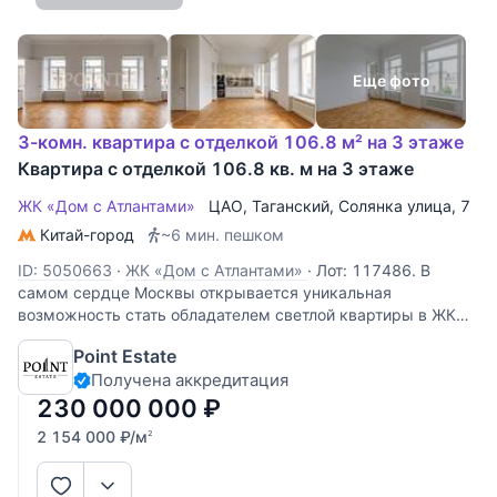
Еще фото
3-комн. квартира с отделкой 106.8 м² на 3 этаже
Квартира с отделкой 106.8 кв. м на 3 этаже
ЖК «Дом с Атлантами»
ЦАО
,
Таганский
,
Солянка улица
, 7
Китай-город
~6 мин. пешком
ID: 5050663
·
ЖК «Дом с Атлантами»
·
Лот: 117486. В
самом сердце Москвы открывается уникальная
возможность стать обладателем светлой квартиры в ЖК
«Доме с Атлантами» - это не просто жилье, а настоящее
Point Estate
наследие, где каждая деталь дышит историей, а каждый
Получена аккредитация
день наполнен столичным ритмом и
230 000 000
₽
2 154 000
₽
/м
2