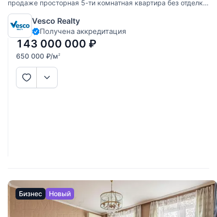
продаже просторная 5-ти комнатная квартира без отделки
площадью 220 кв.м на 4-м этаже жилого комплекса
Vesco Realty
"Триумф Палас". Это редкая возможность реализовать
Получена аккредитация
авторский дизайн-проект и создать идеальный дом для
большой семьи.
143 000 000
₽
650 000
₽
/м
2
Бизнес
Новый