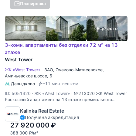
Планировка
Еще фото
3-комн. апартаменты без отделки 72 м² на 13
этаже
West Tower
ЖК «West Tower»
ЗАО
,
Очаково-Матвеевское
,
Аминьевское шоссе
, 6
Давыдково
~11 мин. пешком
ID: 5051420
·
ЖК «West Tower»
·
№213020 ЖК West Tower
Роскошный апартамент на 13 этаже премиального
комплекса West Tower. Этот объект идеально подходит для
Kalinka Real Estate
личного проживания или сдачи в аренду с высокой
Получена аккредитация
доходностью. Панорамные виды: высокий 13 этаж
открывает захватывающий
27 920 000
₽
388 000
₽
/м
2