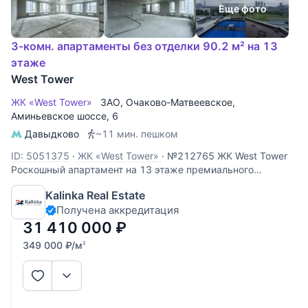
Еще фото
3-комн. апартаменты без отделки 90.2 м² на 13
этаже
West Tower
ЖК «West Tower»
ЗАО
,
Очаково-Матвеевское
,
Аминьевское шоссе
, 6
Давыдково
~11 мин. пешком
ID: 5051375
·
ЖК «West Tower»
·
№212765 ЖК West Tower
Роскошный апартамент на 13 этаже премиального
комплекса West Tower. Этот объект идеально подходит для
Kalinka Real Estate
личного проживания или сдачи в аренду с высокой
Получена аккредитация
доходностью. Панорамные виды: высокий 13 этаж
открывает вид во двор,
31 410 000
₽
349 000
₽
/м
2