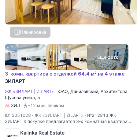
Планировка
Еще фото
3-комн. квартира с отделкой 64.4 м² на 4 этаже
ЗИЛАРТ
ЖК «ЗИЛАРТ | ZILART»
ЮАО
,
Даниловский
,
Архитектора
Щусева улица
, 5
ЗИЛ
~12 мин. пешком
ID: 5051028
·
ЖК «ЗИЛАРТ | ZILART»
·
№212813 ЖК
ЗИЛАРТ К покупке предлагается 3-х комнатная квартира.
Квартира расположена на 4 этаже 16-ти этажного
Kalinka Real Estate
монолитного дома. Общая площадь квартиры 65 м²,