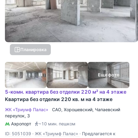
Планировка
Еще фото
5-комн. квартира без отделки 220 м² на 4 этаже
Квартира без отделки 220 кв. м на 4 этаже
ЖК «Триумф Палас»
САО
,
Хорошевский
,
Чапаевский
переулок
, 3
Аэропорт
~10 мин. пешком
ID: 5051039
·
ЖК «Триумф Палас»
·
Предлагается к