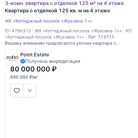
3-комн. квартира с отделкой 125 м² на 4 этаже
Квартира с отделкой 125 кв. м на 4 этаже
ЖК «Коттеджный поселок «Жуковка-1»»
ID: 4766312
·
ЖК «Коттеджный поселок «Жуковка-1»»
·
КП
«Коттеджный поселок «Жуковка-1»»
·
Лот: 113711.
Вашему вниманию предлагается уютная квартира с
дизайнерским ремонтом в Жуковке. Просторные и
Point Estate
светлые помещения включают в себя: кухню-столовую,
Получена аккредитация
гостиную, столовую и две спальни, одна из которых
оборудована гардеробной и отдельным
80 000 000
₽
640 000
₽
/м
2