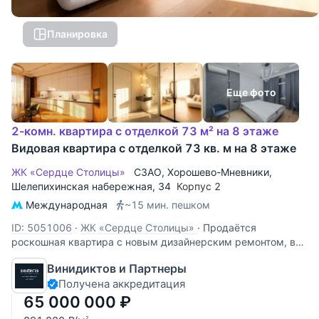
Планировка
Еще фото
2-комн. квартира с отделкой 73 м² на 8 этаже
Видовая квартира с отделкой 73 кв. м на 8 этаже
ЖК «Сердце Столицы»
СЗАО
,
Хорошево-Мневники
,
Шелепихинская набережная
, 34
Корпус 2
Международная
~15 мин. пешком
ID: 5051006
·
ЖК «Сердце Столицы»
·
Продаётся
роскошная квартира с новым дизайнерским ремонтом, в
ЖК бизнес-класса «Сердце Столицы». Панорамные окна, с
Винидиктов и Партнеры
потрясающим видом на Москву-реку и тщательно
Получена аккредитация
спланированный интерьер, погружают в атмосферу уюта и
расслабления. Новая квартира с
65 000 000
₽
2