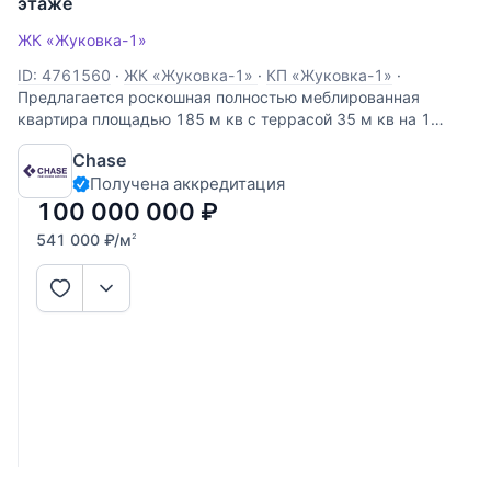
этаже
ЖК «Жуковка-1»
ID: 4761560
·
ЖК «Жуковка-1»
·
КП «Жуковка-1»
·
Предлагается роскошная полностью меблированная
квартира площадью 185 м кв с террасой 35 м кв на 1
этаже / 7 этажного дома в КП Жуковка-1! Дизайнерский
Chase
ремонт с использованием импортных материалов от
Получена аккредитация
ведущих производителей! Планировка включает в себя
100 000 000
₽
541 000
₽
/м
2