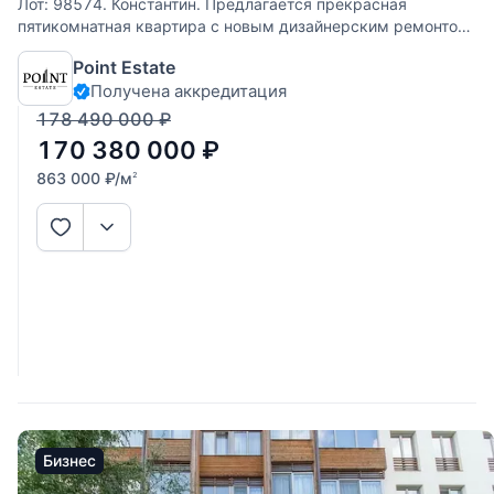
Лот: 98574. Константин. Предлагается прекрасная
пятикомнатная квартира с новым дизайнерским ремонтом
в ЖК "Жуковка Шале". Интегрирована система увлажнения
Point Estate
квартиры, система умный дом, установлены шторы с
Получена аккредитация
электроприводом. Комфортная планировка:
178 490 000
₽
170 380 000
₽
863 000
₽
/м
2
Бизнес