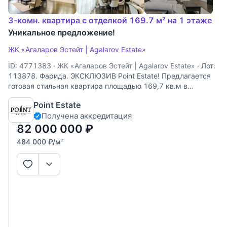
3-комн. квартира с отделкой 169.7 м² на 1 этаже
Уникальное предложение!
ЖК «Агаларов Эстейт | Agalarov Estate»
ID: 4771383
·
ЖК «Агаларов Эстейт | Agalarov Estate»
·
Лот:
113878. Фарида. ЭКСКЛЮЗИВ Point Estate! Предлагается
готовая стильная квартира площадью 169,7 кв.м в
малоквартирном доме на территории закрытого клубного
Point Estate
поселка "Agalarov Estate", расположенного на
Получена аккредитация
Новорижском шоссе. В квартире выполнена
82 000 000
₽
484 000
₽
/м
2