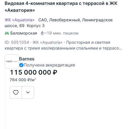
Видовая 4-комнатная квартира с террасой в ЖК
«Акватория»
ЖК «Aquatoria»
САО
,
Левобережный
,
Ленинградское
шоссе
, 69
Корпус 3
Беломорская
~19 мин. пешком
ID: 5051054
·
ЖК «Aquatoria»
·
Просторная и светлая
квартира с тремя изолированными спальнями и террасой
с панорамным видом на воду в ЖК «Акватория» -
Barnes
идеальный вариант для семьи, где ценится личное
Получена аккредитация
пространство и комфорт. Функциональное планировочное
решение: - просторная
115 000 000
₽
764 000
₽
/м
2