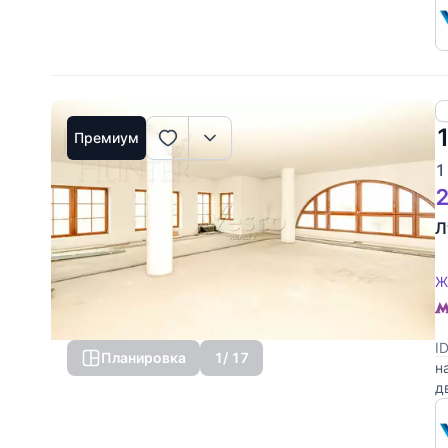
Премиум
1
2
Л
Ж
I
Планировка
1
/ 17
н
д