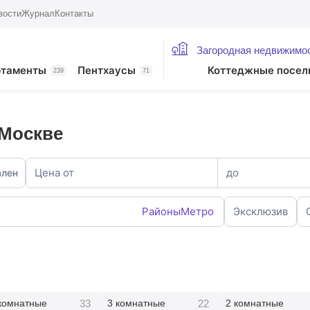
вости
Журнал
Контакты
Загородная недвижимо
ртаменты
Пентхаусы
Коттеджные посел
239
71
 Москве
Цена от
до
ален
Районы
Метро
Эксклюзив
33
22
комнатные
3 комнатные
2 комнатные