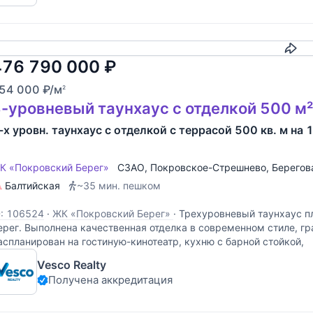
Скопировать
476 790 000
₽
54 000
₽
/м
2
-уровневый таунхаус с отделкой 500 м²
-х уровн. таунхаус с отделкой с террасой 500 кв. м на 
К «Покровский Берег»
СЗАО
,
Покровское-Стрешнево
,
Берегов
Балтийская
~35 мин. пешком
D: 106524
·
ЖК «Покровский Берег»
·
Трехуровневый таунхаус п
ерег. Выполнена качественная отделка в современном стиле, г
аспланирован на гостиную-кинотеатр, кухню с барной стойкой,
Vesco Realty
Получена аккредитация
Скопировать