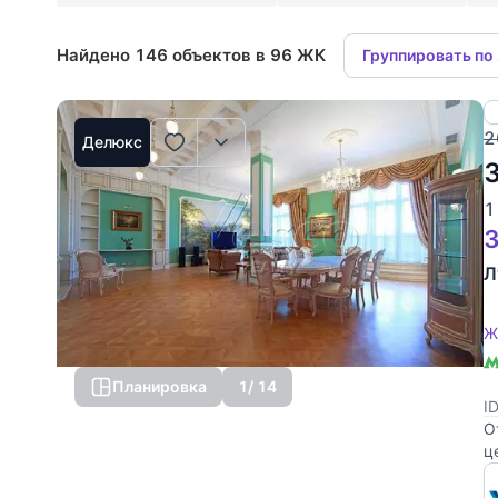
Найдено 146 объектов в 96 ЖК
Группировать по
2
Делюкс
1
3
Л
Ж
Планировка
1
/ 14
I
О
ц