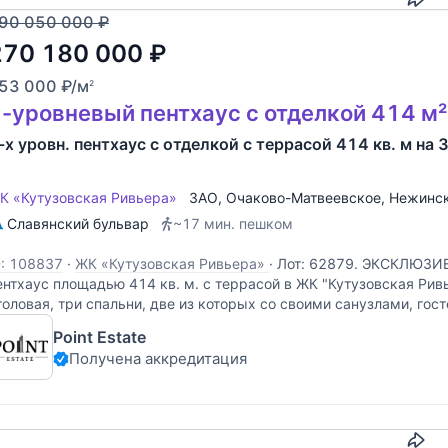
90 050 000
₽
270 180 000
₽
53 000
₽
/м
2
-уровневый пентхаус с отделкой 414 м²
-х уровн. пентхаус с отделкой с террасой 414 кв. м на 
К «Кутузовская Ривьера»
ЗАО
,
Очаково-Матвеевское
,
Нежинск
Славянский бульвар
~17 мин. пешком
D: 108837
·
ЖК «Кутузовская Ривьера»
·
Лот: 62879. ЭКСКЛЮЗИВ
ентхаус площадью 414 кв. м. с террасой в ЖК "Кутузовская Ривь
толовая, три спальни, две из которых со своими санузлами, гос
Point Estate
Получена аккредитация
Скопировать