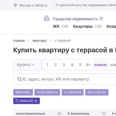
О проекте
Агентства недвижимости
Но
Москва и область
Городская недвижимость
ЖК
Квартиры
Апа
1 863
1 504
главная
квартиры
с террасой
Купить квартиру с террасой в
Купить
1
2
3
4
5
6+
комнат
сп
Квартиры
Апартаменты
С отделкой
Без отделки
С террасой
49
36
многокомнатные
5 комнатные
4 