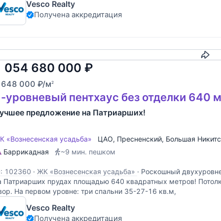
Vesco Realty
Получена аккредитация
Скопировать
1 054 680 000
₽
 648 000
₽
/м
2
-уровневый пентхаус без отделки 640 м
учшее предложение на Патриарших!
К «Вознесенская усадьба»
ЦАО
,
Пресненский
,
Большая Никитс
Баррикадная
~9 мин. пешком
D: 102360
·
ЖК «Вознесенская усадьба»
·
Роскошный двухуровнев
а Патриарших прудах площадью 640 квадратных метров! Потолки 
вор. На первом уровне: три спальни 35-27-16 кв.м,
Vesco Realty
Получена аккредитация