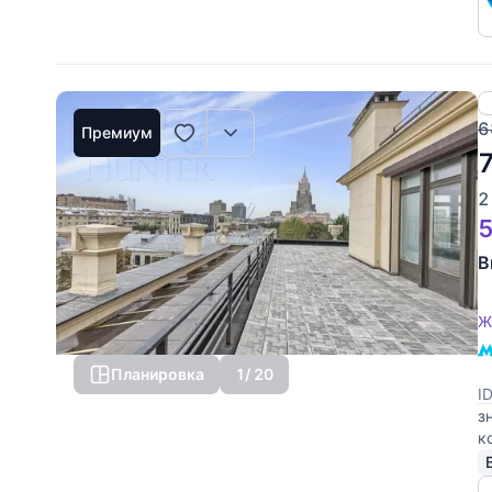
6
Премиум
2
5
В
Ж
Планировка
1
/ 20
I
з
к