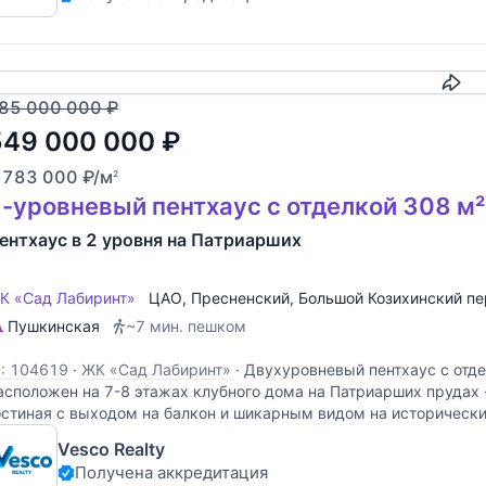
Скопировать
85 000 000
₽
549 000 000
₽
 783 000
₽
/м
2
-уровневый пентхаус с отделкой 308 м²
ентхаус в 2 уровня на Патриарших
К «Сад Лабиринт»
ЦАО
,
Пресненский
,
Большой Козихинский пе
Пушкинская
~7 мин. пешком
D: 104619
·
ЖК «Сад Лабиринт»
·
Двухуровневый пентхаус с отде
асположен на 7-8 этажах клубного дома на Патриарших прудах -
остиная с выходом на балкон и шикарным видом на историческ
Vesco Realty
Получена аккредитация