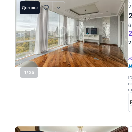
2
Делюкс
6
2
2
Ж
1
/ 25
I
п
с