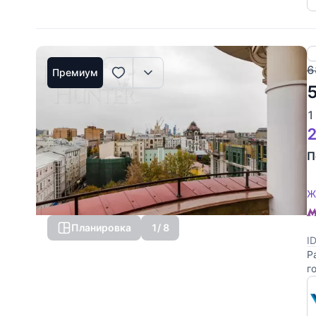
6
Премиум
1
2
П
Ж
Планировка
1
/ 8
I
Р
г