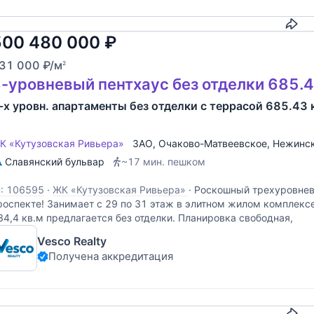
500 480 000
₽
31 000
₽
/м
2
-уровневый пентхаус без отделки 685.4
-х уровн. апартаменты без отделки с террасой 685.43 к
К «Кутузовская Ривьера»
ЗАО
,
Очаково-Матвеевское
,
Нежинск
Славянский бульвар
~17 мин. пешком
D: 106595
·
ЖК «Кутузовская Ривьера»
·
Роскошный трехуровневы
роспекте! Занимает с 29 по 31 этаж в элитном жилом комплекс
84,4 кв.м предлагается без отделки. Планировка свободная,
Vesco Realty
Получена аккредитация
Скопировать