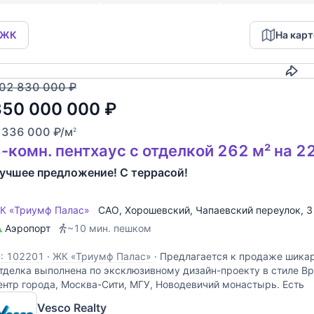
 ЖК
На карт
Скопировать
02 830 000
₽
350 000 000
₽
 336 000
₽
/м
2
-комн. пентхаус с отделкой 262 м² на 2
учшее предложение! С террасой!
К «Триумф Палас»
САО
,
Хорошевский
,
Чапаевский переулок
, 
Аэропорт
~10 мин. пешком
D: 102201
·
ЖК «Триумф Палас»
·
Предлагается к продаже шикар
тделка выполнена по эксклюзивному дизайн-проекту в стиле В
ентр города, Москва-Сити, МГУ, Новодевичий монастырь. Есть
Vesco Realty