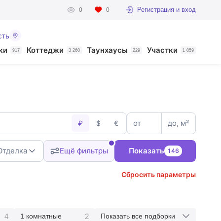
Регистрация и вход
0
0
сть
ки
Коттеджи
Таунхаусы
Участки
917
3 260
229
1 059
от
до, м²
₽
$
€
Отделка
Ещё фильтры
Показать
146
Сбросить параметры
4
2
1 комнатные
Показать все подборки