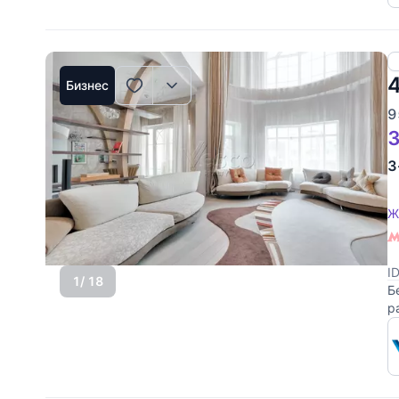
Бизнес
9
3
3
Ж
I
1
/ 18
Б
р