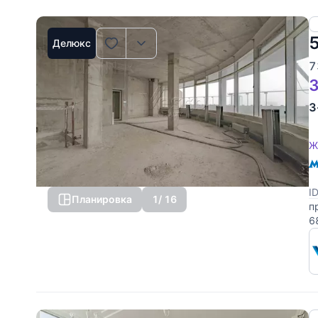
Делюкс
7
3
3
Ж
I
Планировка
1
/ 16
п
6