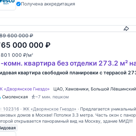
Получена аккредитация
Скопировать
89 600 000
₽
765 000 000
₽
 801 000
₽
/м
2
-комн. квартира без отделки 273.2 м² н
идовая квартира свободной планировки с террасой 273.
К «Дворянское Гнездо»
ЦАО
,
Хамовники
,
Большой Лёвшинский
Смоленская
~7 мин. пешком
D: 102316
·
ЖК «Дворянское Гнездо»
·
Предлагается уникальный 
наковых домов в Москве! Потолки 3.3 метра. Часть окон с пано
оторой открывается панорамный вид на Москву, здание МИД!!!
Видовая