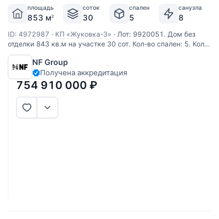
площадь
соток
спален
санузла
853 м
30
5
8
2
ID: 4972987
·
КП «Жуковка-3»
·
Лот: 9920051. Дом без
отделки 843 кв.м на участке 30 cот. Кол-во спален: 5. Кол-
во с/у: 8. Поселок «Жуковка 3». Рублево-Успенское шоссе,
NF Group
8 км от МКАД. Без комиссии для покупателя. Уникальный
Получена аккредитация
дом 843 м² на участке в 30 соток в посёлке Жуковка 3 в 8
754 910 000
₽