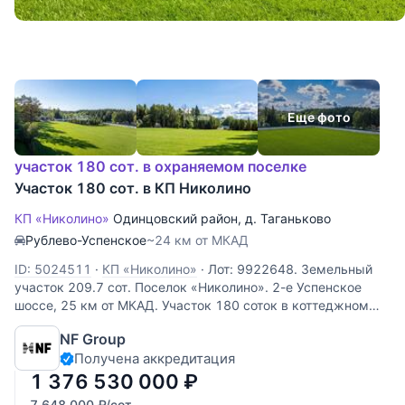
Еще фото
участок 180 сот. в охраняемом поселке
Участок 180 сот. в КП Николино
КП «Николино»
Одинцовский район
,
д. Таганьково
Рублево-Успенское
~24 км от МКАД
ID: 5024511
·
КП «Николино»
·
Лот: 9922648. Земельный
участок 209.7 cот. Поселок «Николино». 2-е Успенское
шоссе, 25 км от МКАД. Участок 180 соток в коттеджном
поселке Николино — ваш шанс создать идеальное
NF Group
загородное убежище. Расположенный в престижном
Получена аккредитация
Одинцовском городском
1 376 530 000
₽
7 648 000
₽
/сот.