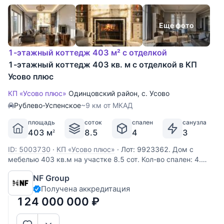
Еще фото
1-этажный коттедж 403 м² с отделкой
1-этажный коттедж 403 кв. м с отделкой в КП
Усово плюс
КП «Усово плюс»
Одинцовский район
,
с. Усово
Рублево-Успенское
~9 км от МКАД
площадь
соток
спален
санузла
403 м
8.5
4
3
2
ID: 5003730
·
КП «Усово плюс»
·
Лот: 9923362. Дом с
мебелью 403 кв.м на участке 8.5 cот. Кол-во спален: 4.
Кол-во с/у: 3. Поселок «Усово Плюс». Рублево-Успенское
NF Group
шоссе, 11 км от МКАД. Без комиссии для покупателя. В
Получена аккредитация
охраняемом коттеджном посёлке «Усово Плюс» на участке
8.5 соток
124 000 000
₽