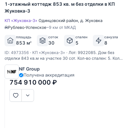
1-этажный коттедж 853 кв. м без отделки в КП
Жуковка-3
КП «Жуковка-3»
Одинцовский район
,
д. Жуковка
Рублево-Успенское
~9 км от МКАД
площадь
соток
спален
санузла
853 м
30
5
8
2
ID: 4973356
·
КП «Жуковка-3»
·
Лот: 9922085. Дом без
отделки 843 кв.м на участке 30 cот. Кол-во спален: 5. Кол-
во с/у: 8. Поселок «Жуковка 3». Рублево-Успенское шоссе,
NF Group
8 км от МКАД. Без комиссии для покупателя. 1 Этаж: холл,
Получена аккредитация
гардеробная, с/у, серверная, кладовая, гараж на 3 м/м,
754 910 000
₽