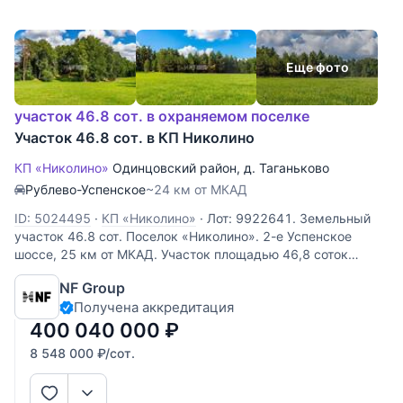
Еще фото
участок 46.8 сот. в охраняемом поселке
Участок 46.8 сот. в КП Николино
КП «Николино»
Одинцовский район
,
д. Таганьково
Рублево-Успенское
~24 км от МКАД
ID: 5024495
·
КП «Николино»
·
Лот: 9922641. Земельный
участок 46.8 cот. Поселок «Николино». 2-е Успенское
шоссе, 25 км от МКАД. Участок площадью 46,8 соток
предоставляет обширное пространство для реализации
NF Group
ваших архитектурных идей. Полевой тип местности
Получена аккредитация
обеспечивает открытость
400 040 000
₽
8 548 000
₽
/сот.