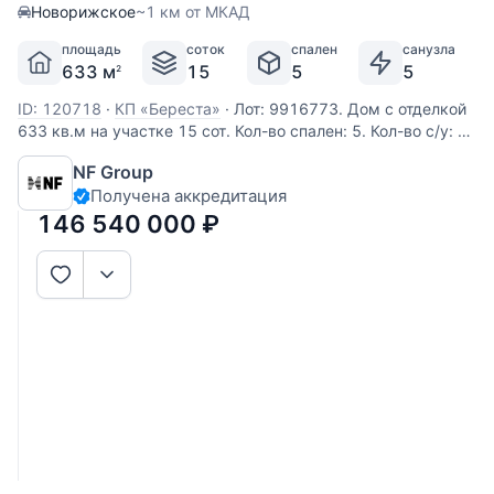
Новорижское
~1 км от МКАД
площадь
соток
спален
санузла
633 м
15
5
5
2
ID: 120718
·
КП «Береста»
·
Лот: 9916773. Дом с отделкой
633 кв.м на участке 15 cот. Кол-во спален: 5. Кол-во с/у: 5.
Поселок «Береста-1». Новорижское шоссе, 2 км от МКАД.
NF Group
Без комиссии для покупателя. БЕЗ ТОРГА! Дом полностью
Получена аккредитация
укомплектован и готов к проживанию. Просторная
146 540 000
₽