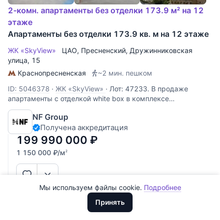
2-комн. апартаменты без отделки 173.9 м² на 12
этаже
Апартаменты без отделки 173.9 кв. м на 12 этаже
ЖК «SkyView»
ЦАО
,
Пресненский
,
Дружинниковская
улица
, 15
Краснопресненская
~2 мин. пешком
ID: 5046378
·
ЖК «SkyView»
·
Лот: 47233. В продаже
апартаменты с отделкой white box в комплексе
апартаментов SKY VIEW на Дружинниковской улице в
NF Group
Пресненском районе, рядом с высоткой на Кудринской
Все
0
Получена аккредитация
площади. Планировка: просторная гостиная-кухня
Сегодня
0
площадью 67 м², спальня и прихожая.
199 990 000
₽
1 150 000
₽
/м
2
Вчера
0
За неделю
0
Мы используем файлы cookie.
Подробнее
Доллары
За месяц
0
ООО "ХоумХантер" использует cookie для обеспечения
Евро
Принять
функционирования веб-сайта, аналитики действий на веб-сайте
За 3 месяца
Рубли
0
и улучшения качества обслуживания. Для получения