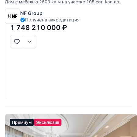
Дом с мебелью 2600 кв.м на участке 105 cот. Кол-во
спален: 8. Кол-во с/у: 12. Поселок «Никольская слобода».
NF Group
Новорижское шоссе, 9 км от МКАД. Без комиссии для
Получена аккредитация
покупателя. В охраняемом коттеджном посёлке
«Никольская слобода» на
1 748 210 000
₽
Премиум
Эксклюзив