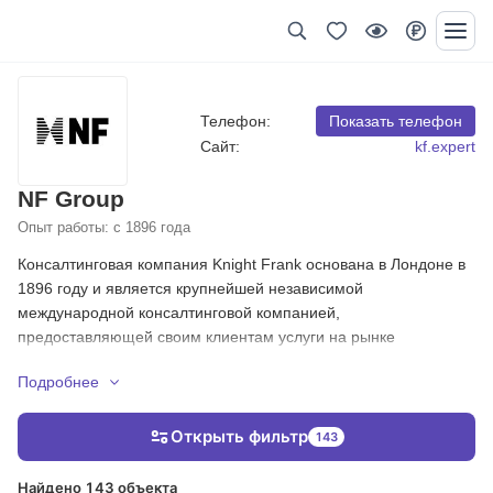
Телефон:
Показать телефон
Сайт:
kf.expert
NF Group
Опыт работы: с 1896 года
Консалтинговая компания Knight Frank основана в Лондоне в
1896 году и является крупнейшей независимой
международной консалтинговой компанией,
предоставляющей своим клиентам услуги на рынке
коммерческой и жилой недвижимости.
Подробнее
Knight Frank Russia - единственная международная
консалтинговая компания в России, которая является
Открыть фильтр
143
лидером на двух основных рынках: коммерческой и элитной
жилой недвижимости. Компания оказывает полный цикл услуг:
Найдено 143 объекта