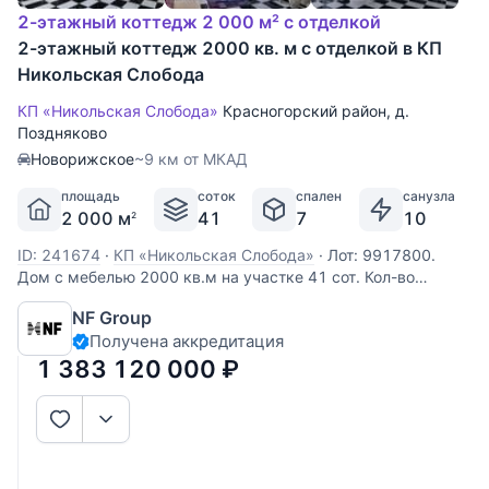
2-этажный коттедж 2 000 м² с отделкой
2-этажный коттедж 2000 кв. м с отделкой в КП
Никольская Слобода
КП «Никольская Слобода»
Красногорский район
,
д.
Поздняково
Новорижское
~9 км от МКАД
площадь
соток
спален
санузла
2 000 м
41
7
10
2
ID: 241674
·
КП «Никольская Слобода»
·
Лот: 9917800.
Дом с мебелью 2000 кв.м на участке 41 cот. Кол-во
спален: 7. Кол-во с/у: 12. Поселок «Никольская слобода».
NF Group
Новорижское шоссе, 9 км от МКАД. Без комиссии для
Получена аккредитация
покупателя. Эксклюзивная трехуровневая резиденция в
престижном поселке
1 383 120 000
₽