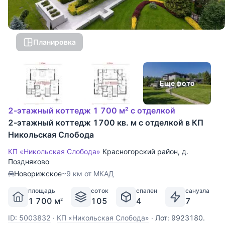
Планировка
Еще фото
2-этажный коттедж 1 700 м² с отделкой
2-этажный коттедж 1700 кв. м с отделкой в КП
Никольская Слобода
КП «Никольская Слобода»
Красногорский район
,
д.
Поздняково
Новорижское
~9 км от МКАД
площадь
соток
спален
санузла
1 700 м
105
4
7
2
ID: 5003832
·
КП «Никольская Слобода»
·
Лот: 9923180.