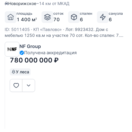
Новорижское
~14 км от МКАД
площадь
соток
спален
санузла
1 400 м
70
6
6
2
ID: 5011405
·
КП «Павлово»
·
Лот: 9923432. Дом с
мебелью 1250 кв.м на участке 70 cот. Кол-во спален: 7.
Кол-во с/у: 10. Поселок «Павлово». Новорижское шоссе,
NF Group
15 км от МКАД. Без комиссии для покупателя. Уникальная
Получена аккредитация
усадьба в классическом стиле с идеальным
расположением у леса в
780 000 000
₽
У леса