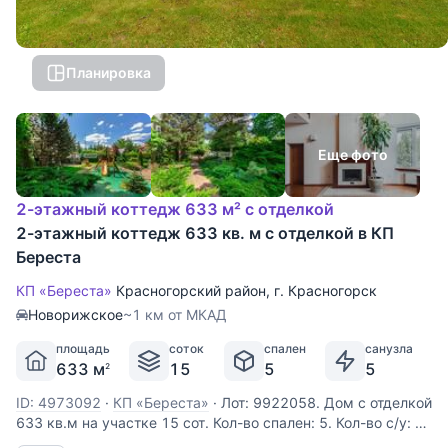
Планировка
Еще фото
2-этажный коттедж 633 м² с отделкой
2-этажный коттедж 633 кв. м с отделкой в КП
Береста
КП «Береста»
Красногорский район
,
г. Красногорск
Новорижское
~1 км от МКАД
площадь
соток
спален
санузла
633 м
15
5
5
2
ID: 4973092
·
КП «Береста»
·
Лот: 9922058. Дом с отделкой
633 кв.м на участке 15 cот. Кол-во спален: 5. Кол-во с/у: 5.
Поселок «Береста-1». Новорижское шоссе, 2 км от МКАД.