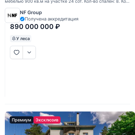
мебелью 900 кв.м на участке 24 cот. Кол-во спален: 8. Кол-
во с/у: 10. Поселок «Новь ДПК». Рублево-Успенское шоссе,
NF Group
7 км от МКАД. Без комиссии для покупателя. Современная
Получена аккредитация
резиденция 900 м² в самом центре Барвихи, в ДПК «Новь»
—
890 000 000
₽
У леса
Премиум
Эксклюзив