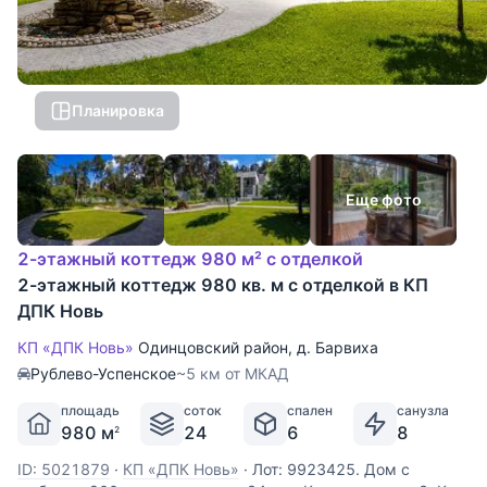
Планировка
Еще фото
2-этажный коттедж 980 м² с отделкой
2-этажный коттедж 980 кв. м с отделкой в КП
ДПК Новь
КП «ДПК Новь»
Одинцовский район
,
д. Барвиха
Рублево-Успенское
~5 км от МКАД
площадь
соток
спален
санузла
980 м
24
6
8
2
ID: 5021879
·
КП «ДПК Новь»
·
Лот: 9923425. Дом с