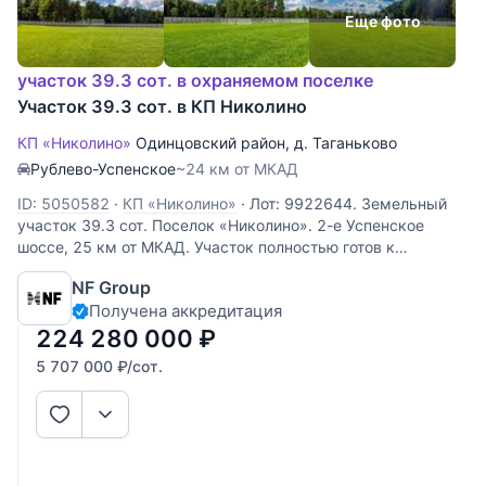
Еще фото
участок 39.3 сот. в охраняемом поселке
Участок 39.3 сот. в КП Николино
КП «Николино»
Одинцовский район
,
д. Таганьково
Рублево-Успенское
~24 км от МКАД
ID: 5050582
·
КП «Николино»
·
Лот: 9922644. Земельный
участок 39.3 cот. Поселок «Николино». 2-е Успенское
шоссе, 25 км от МКАД. Участок полностью готов к
строительству благодаря подведенным коммуникациям:
NF Group
магистральный газ и центральное водоснабжение
Получена аккредитация
обеспечат комфортное
224 280 000
₽
5 707 000
₽
/сот.