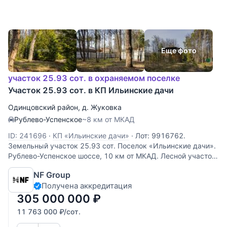
Еще фото
участок 25.93 сот. в охраняемом поселке
Участок 25.93 сот. в КП Ильинские дачи
Одинцовский район
,
д. Жуковка
Рублево-Успенское
~8 км от МКАД
ID: 241696
·
КП «Ильинские дачи»
·
Лот: 9916762.
Земельный участок 25.93 cот. Поселок «Ильинские дачи».
Рублево-Успенское шоссе, 10 км от МКАД. Лесной участок
в живописном коттеджном поселке «Ильинские дачи» в 10
NF Group
км от Рублево-Успенского шоссе. Общая площадь участка
Получена аккредитация
составляет
305 000 000
₽
11 763 000
₽
/сот.