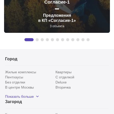
Согласие-1
Предложения
в КП «Согласие-1»
3 объекта
Город
Жилые комплексы
Квартиры
Пентхаусы
С отделкой
Без отделки
Deluxe
В центре Москвы
Вторичка
Видовые
Эксклюзивы
Показать больше
Рядом с парком
Популярные локации
Загород
С панорамными окнами
Внутри Садового кольца