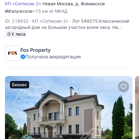
КП «Согласие-2»
Новая Москва
,
д. Фоминское
Калужское
~15 км от МКАД
ID: 218432
·
КП «Согласие-2»
·
Лот 549575.Классический
загородный дом на большом участке возле леса. На
участке помимо основного дома расположены: гараж на 2
У леса
машины с автономной котельной и квартирой для
персонала на 2 этаже общей площадью 200 м2, кладовая
Fox Property
25 м2, а также отдельно
Получена аккредитация
Бизнес