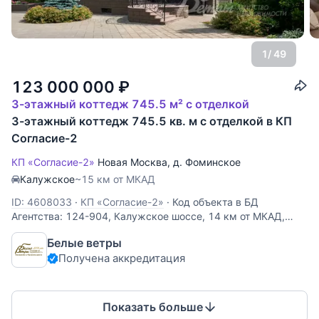
1
/ 49
123 000 000
₽
3-этажный коттедж 745.5 м² с отделкой
3-этажный коттедж 745.5 кв. м с отделкой в КП
Согласие-2
КП «Согласие-2»
Новая Москва
,
д. Фоминское
Калужское
~15 км от МКАД
ID: 4608033
·
КП «Согласие-2»
·
Код объекта в БД
Агентства: 124-904, Калужское шоссе, 14 км от МКАД,
Согласие-2 КП (Фоминское). Качественный,
Белые ветры
фундаментально построенный дом в неоклассическом
Получена аккредитация
стиле в известном, обжитом посёлке. Функциональная
планировка, высокие потолки с
Показать больше