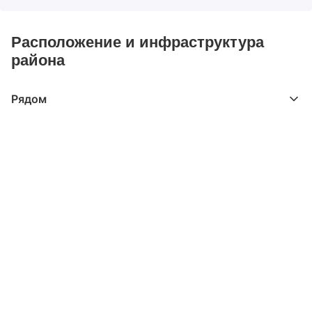
Расположение и инфраструктура
района
Рядом
Выберите расстояние от объекта
До 2000 метров
Школы
Детские клубы
Детские сады
Поликлиники
Больницы