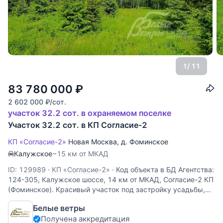
1
/ 11
83 780 000
₽
2 602 000
₽
/сот.
участок 32.2 сот. в охраняемом поселке
Участок 32.2 сот. в КП Согласие-2
КП «Согласие-2»
Новая Москва
,
д. Фоминское
Калужское
~15 км от МКАД
ID: 129989
·
КП «Согласие-2»
·
Код объекта в БД Агентства:
124-305, Калужское шоссе, 14 км от МКАД, Согласие-2 КП
(Фоминское). Красивый участок под застройку усадьбы,
резиденции. Участок граничит с лесным массивом, на
Белые ветры
большей части участка - смешанный лес (сосны, ели
Получена аккредитация