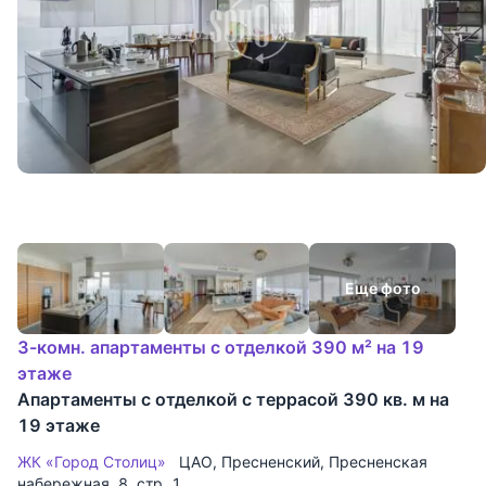
Еще фото
3-комн. апартаменты с отделкой 390 м² на 19
этаже
Апартаменты с отделкой с террасой 390 кв. м на
19 этаже
ЖК «Город Столиц»
ЦАО
,
Пресненский
,
Пресненская
набережная
, 8, стр. 1