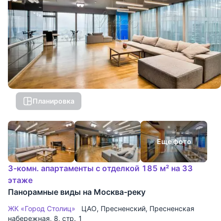
Планировка
Еще фото
3-комн. апартаменты с отделкой 185 м² на 33
этаже
Панорамные виды на Москва-реку
ЖК «Город Столиц»
ЦАО
,
Пресненский
,
Пресненская
набережная
, 8, стр. 1