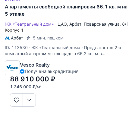
Апартаменты свободной планировки 66.1 кв. м на
5 этаже
ЖК «Театральный дом»
ЦАО
,
Арбат
,
Поварская улица
, 8/1
Корпус 1
Арбат
~5 мин. пешком
ID: 113530
·
ЖК «Театральный дом»
·
Предлагается 2-х
комнатный апартамент площадью 66,2 кв. м в
премиальном жилом комплексе на Арбате «Театральный
Vesco Realty
дом». Апартамент расположен на 5-м этаже и имеет
Получена аккредитация
свободную планировку. Возможный вариант зонирования
пространства: просторная кухня
88 910 000
₽
1 346 000
₽
/м
2