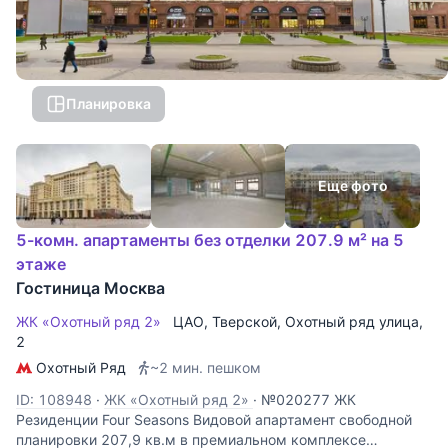
Планировка
Еще фото
5-комн. апартаменты без отделки 207.9 м² на 5
этаже
Гостиница Москва
ЖК «Охотный ряд 2»
ЦАО
,
Тверской
,
Охотный ряд улица
,
2
Охотный Ряд
~2 мин. пешком
ID: 108948
·
ЖК «Охотный ряд 2»
·
№020277 ЖК
Резиденции Four Seasons Видовой апартамент свободной
планировки 207,9 кв.м в премиальном комплексе