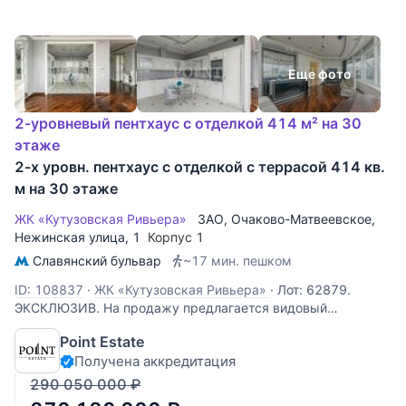
Еще фото
2-уровневый пентхаус с отделкой 414 м² на 30
этаже
2-х уровн. пентхаус с отделкой с террасой 414 кв.
м на 30 этаже
ЖК «Кутузовская Ривьера»
ЗАО
,
Очаково-Матвеевское
,
Нежинская улица
, 1
Корпус 1
Славянский бульвар
~17 мин. пешком
ID: 108837
·
ЖК «Кутузовская Ривьера»
·
Лот: 62879.
ЭКСКЛЮЗИВ. На продажу предлагается видовый
двухуровневый пентхаус площадью 414 кв. м. с террасой
Point Estate
в ЖК "Кутузовская Ривьера". Планировка: 1-й уровень:
Получена аккредитация
гостиная, кухня-столовая, три спальни, две из которых со
своими санузлами, гостевой
290 050 000
₽