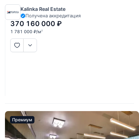
«Гостиница Москва». В апартаменте можно спланировать:
Kalinka Real Estate
гостиную-столовую, четыре спальни, 3 ванные комнаты.
Получена аккредитация
Панорамные окна в пол.
370 160 000
₽
1 781 000
₽
/м
2
Премиум