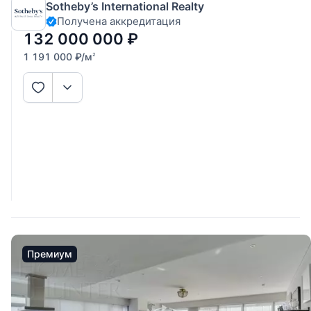
Sotheby’s International Realty
современные апартаменты премиального класса в
Получена аккредитация
отреставрированном историческом доме XIX века. В
выразительном облике
132 000 000
₽
1 191 000
₽
/м
2
Премиум