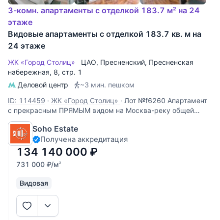
3-комн. апартаменты с отделкой 183.7 м² на 24
этаже
Видовые апартаменты с отделкой 183.7 кв. м на
24 этаже
ЖК «Город Столиц»
ЦАО
,
Пресненский
,
Пресненская
набережная
, 8, стр. 1
Деловой центр
~3 мин. пешком
ID: 114459
·
ЖК «Город Столиц»
·
Лот №f6260 Апартамент
с прекрасным ПРЯМЫМ видом на Москва-реку общей
площадью 183,7 кв. м. на 30 этаже башни Москва. Отделка
Soho Estate
в современном стиле. Кухня-гостиная, 2 спальни, 2
Получена аккредитация
санузла. 2 машино-места в подземной парковке (130 000
$ каждое)
134 140 000
₽
731 000
₽
/м
2
Видовая