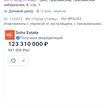
набережная
, 8, стр. 1
Деловой центр
~3 мин. пешком
ID: 114423
·
ЖК «Город Столиц»
·
Лот №f4293
Апартаменты с отделкой от застройщика, с панорамными
окнами. Высота потолков 3,1 м.
Soho Estate
Получена аккредитация
123 310 000
₽
561 000
₽
/м
2