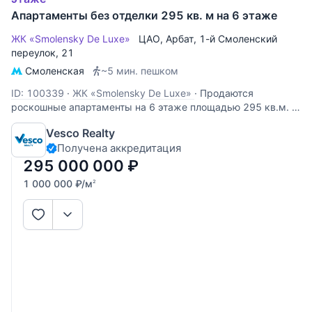
Апартаменты без отделки 295 кв. м на 6 этаже
ЖК «Smolensky De Luxe»
ЦАО
,
Арбат
,
1-й Смоленский
переулок
, 21
Смоленская
~5 мин. пешком
ID: 100339
·
ЖК «Smolensky De Luxe»
·
Продаются
роскошные апартаменты на 6 этаже площадью 295 кв.м. в
ЖК SMOLENSKY DE LUXE. Одно из лучших предложений в
Vesco Realty
данном комплексе. Предполагаемая планировка: кухня-
Получена аккредитация
столовая, гостиная, 4 спальни, 3-4 санузла, постирочная,
гардероб, 2 балкона. В
295 000 000
₽
1 000 000
₽
/м
2