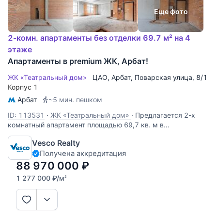
Еще фото
2-комн. апартаменты без отделки 69.7 м² на 4
этаже
Апартаменты в premium ЖК, Арбат!
ЖК «Театральный дом»
ЦАО
,
Арбат
,
Поварская улица
, 8/1
Корпус 1
Арбат
~5 мин. пешком
ID: 113531
·
ЖК «Театральный дом»
·
Предлагается 2-х
комнатный апартамент площадью 69,7 кв. м в
премиальном жилом комплексе на Арбате «Театральный
Vesco Realty
дом». Апартамент расположен на 4-м этаже и имеет
Получена аккредитация
свободную планировку. Возможный вариант зонирования
пространства: просторная кухня
88 970 000
₽
1 277 000
₽
/м
2