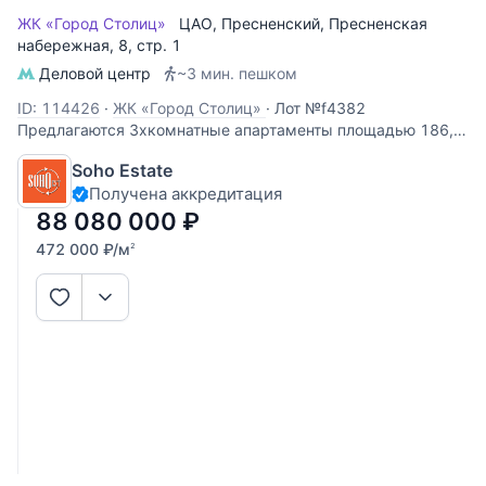
ЖК «Город Столиц»
ЦАО
,
Пресненский
,
Пресненская
набережная
, 8, стр. 1
Деловой центр
~3 мин. пешком
ID: 114426
·
ЖК «Город Столиц»
·
Лот №f4382
Предлагаются 3хкомнатные апартаменты площадью 186,7
кв.м. с отделкой. Виды из окон на Москва-реку и соседнюю
Soho Estate
башню. Планировка: кухня-гостиная, 3 спальни, 2 ванных
Получена аккредитация
комнаты, гостевой с/узел.
88 080 000
₽
472 000
₽
/м
2