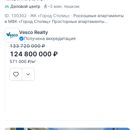
Деловой центр
~3 мин. пешком
ID: 100302
·
ЖК «Город Столиц»
·
Роскошные апартаменты
в МФК «Город Столиц» Просторные апартаменты
площадью 219 квадратных метров расположились на 23
Vesco Realty
этаже башни «Москва». Пространство спланировано как
Получена аккредитация
трёхкомнатная квартира с великолепными видами на
«Афимолл Сити». В планировку
133 720 000
₽
124 800 000
₽
571 000
₽
/м
2