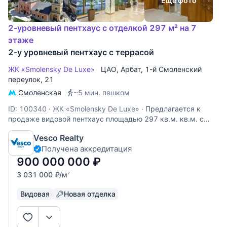
Еще фото
2-уровневый пентхаус с отделкой 297 м² на 7
этаже
2-у уровневый пентхаус с террасой
ЖК «Smolensky De Luxe»
ЦАО
,
Арбат
,
1-й Смоленский
переулок
, 21
Смоленская
~5 мин. пешком
ID: 100340
·
ЖК «Smolensky De Luxe»
·
Предлагается к
продаже видовой пентхаус площадью 297 кв.м. кв.м. с
террасой 140 кв.м. Абсолютно новая дизайнерская отделка
Vesco Realty
на финальной стадии. Высота потолка – 4,25 м.
Получена аккредитация
Панорамное остекление. Камин. Планировкой
предусмотрены: 1 уровень - гостиная,
900 000 000
₽
3 031 000
₽
/м
2
Видовая
Новая отделка