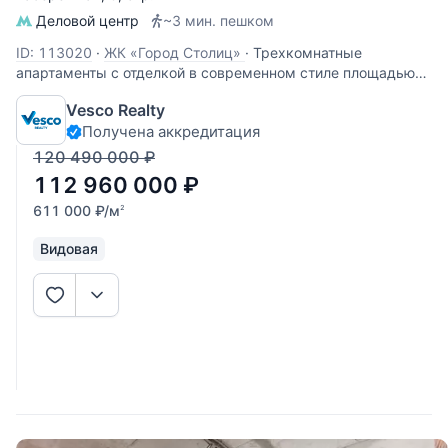
Деловой центр
~3 мин. пешком
ID: 113020
·
ЖК «Город Столиц»
·
Трехкомнатные
апартаменты с отделкой в современном стиле площадью
185 кв.м. Расположены на 33 этаже Башни Москва МФК
Vesco Realty
Город столиц. Планировка: кухня-гостиная, спальня со
Получена аккредитация
своей ванной комнатой, кабинет, гостевой санузел,
прихожая. Апартаменты
120 490 000
₽
112 960 000
₽
611 000
₽
/м
2
Видовая