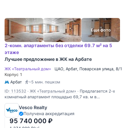
Еще фото
2-комн. апартаменты без отделки 69.7 м² на 5
этаже
Лучшее предложение в ЖК на Арбате
ЖК «Театральный дом»
ЦАО
,
Арбат
,
Поварская улица
, 8/1
Корпус 1
Арбат
~5 мин. пешком
ID: 113532
·
ЖК «Театральный дом»
·
Предлагается 2-х
комнатный апартамент площадью 69,7 кв. м в
премиальном жилом комплексе на Арбате «Театральный
Vesco Realty
дом». Апартамент расположен на 5-м этаже и имеет
Получена аккредитация
свободную планировку. Возможный вариант зонирования
пространства: просторная кухня
95 740 000
₽
2