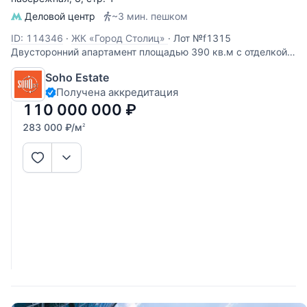
Деловой центр
~3 мин. пешком
ID: 114346
·
ЖК «Город Столиц»
·
Лот №f1315
Двусторонний апартамент площадью 390 кв.м с отделкой
из них терраса 170 кв.м. с коэф 0,3 (жилая площадь 220
Soho Estate
кв.м.) Виды из окон на город. По планировке: зона кухни -
Получена аккредитация
гостиной, спальня с ванной комнатой и тремя
гардеробными, спальня со
110 000 000
₽
283 000
₽
/м
2