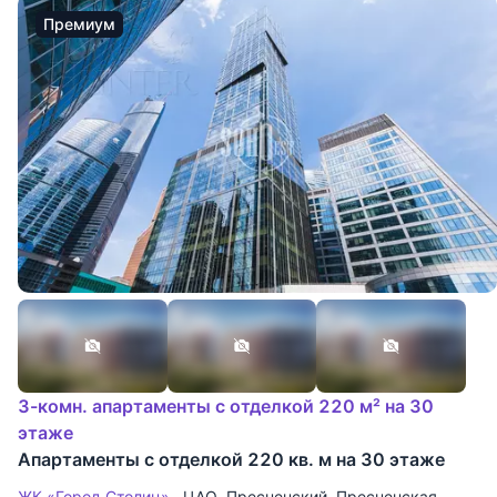
Премиум
3-комн. апартаменты с отделкой 220 м² на 30
этаже
Апартаменты с отделкой 220 кв. м на 30 этаже
ЖК «Город Столиц»
ЦАО
,
Пресненский
,
Пресненская