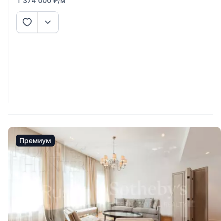
1 374 000
₽
/м
Премиум