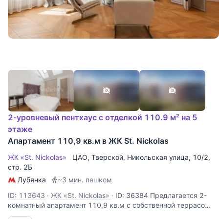
2-уровневый пентхаус с отделкой 110.9 м² на 5
этаже
Апартамент 110,9 кв.м в ЖК St. Nickolas
ЖК «St. Nickolas»
ЦАО
,
Тверской
,
Никольская улица
, 10/2,
стр. 2Б
Лубянка
~3 мин. пешком
ID: 113643
·
ЖК «St. Nickolas»
·
ID: 36384 Предлагается 2-
комнатный апартамент 110,9 кв.м с собственной террасой
на 5 этаже кирпично-монолитного дома St. Nickolas –