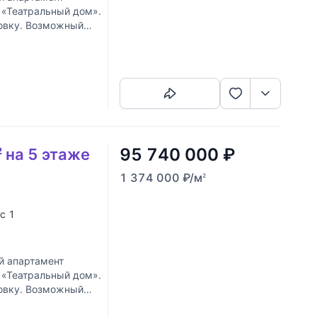
 «Театральный дом».
ровку. Возможный
Скопировать ссылку
95 740 000
₽
 на 5 этаже
1 374 000
₽
/м
2
ус 1
й апартамент
 «Театральный дом».
ровку. Возможный