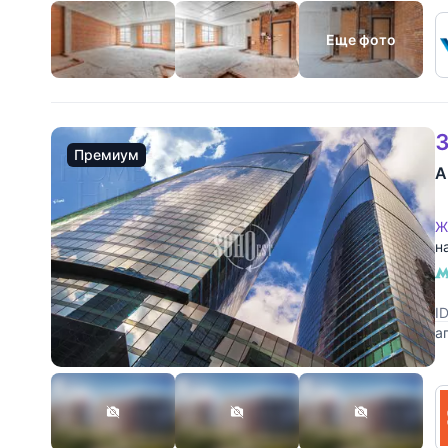
Еще фото
3
Премиум
А
Ж
н
I
а
п