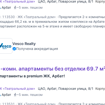
К «Театральный дом»
ЦАО
,
Арбат
,
Поварская улица
, 8/1
Корп
Арбат
~5 мин. пешком
D: 113530
·
ЖК «Театральный дом»
·
Предлагается 2-х комнатны
лощадью 66,2 кв. м в премиальном жилом комплексе на Арбате
партамент расположен на 5-м этаже и имеет свободную плани
ариант зонирования пространства: просторная кухня
Vesco Realty
Получена аккредитация
-комн. апартаменты без отделки 69.7 м²
партаменты в premium ЖК, Арбат!
К «Театральный дом»
ЦАО
,
Арбат
,
Поварская улица
, 8/1
Корп
Арбат
~5 мин. пешком
D: 113531
·
ЖК «Театральный дом»
·
Предлагается 2-х комнатны