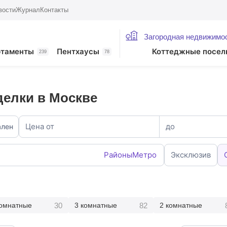
вости
Журнал
Контакты
Загородная недвижимо
ртаменты
Пентхаусы
Коттеджные посел
239
78
делки в Москве
Цена от
до
ален
Районы
Метро
Эксклюзив
30
82
комнатные
3 комнатные
2 комнатные