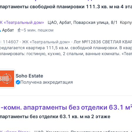
партаменты свободной планировки 111.3 кв. м на 4 эт
К «Театральный дом»
ЦАО
,
Арбат
,
Поварская улица
, 8/1
Корп
Арбат
~5 мин. пешком
D: 114607
·
ЖК «Театральный дом»
·
Лот №f12836 СВЕТЛАЯ КВАР
редлагается квартира 111,5 кв.м. свободной планировки. В кв
планировать: гостиную, кухню, 2 спальни, ванные комнаты. «Те
азвание не случайное, именно в этом изысканном доме в стиле
Soho Estate
Получена аккредитация
-комн. апартаменты без отделки 63.1 м²
партаменты без отделки 63.1 кв. м на 2 этаже