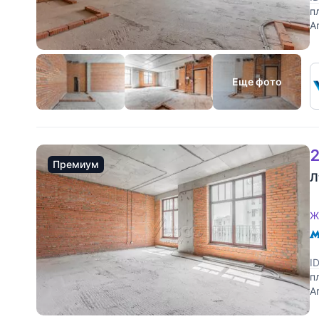
п
А
в
Еще фото
2
Премиум
Л
Ж
I
п
А
в