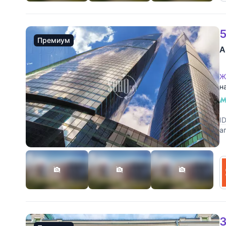
5
Премиум
А
Ж
н
I
а
п
3