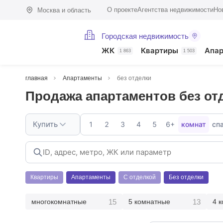
О проекте
Агентства недвижимости
Но
Москва и область
Городская недвижимость
ЖК
Квартиры
Апа
1 863
1 503
главная
Апартаменты
без отделки
Продажа апартаментов без от
Купить
1
2
3
4
5
6+
комнат
сп
Квартиры
Апартаменты
С отделкой
Без отделки
15
13
многокомнатные
5 комнатные
4 