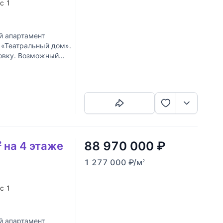
ус 1
й апартамент
 «Театральный дом».
ровку. Возможный
Скопировать ссылку
88 970 000
₽
 на 4 этаже
1 277 000
₽
/м
2
ус 1
й апартамент