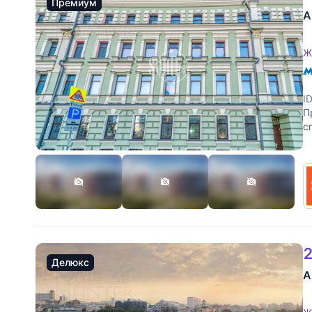
Премиум
А
Ж
I
П
с
н
2
Делюкс
А