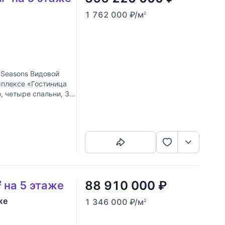
1 762 000
₽
/м
2
Seasons Видовой
мплексе «Гостиница
, четыре спальни, 3
Скопировать ссылку
88 910 000
₽
 на 5 этаже
же
1 346 000
₽
/м
2