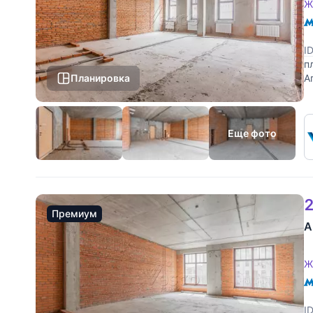
Ж
I
п
Планировка
А
в
Еще фото
2
Премиум
А
Ж
I