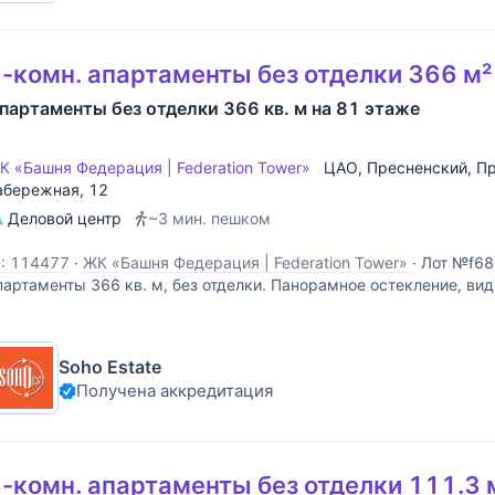
-комн. апартаменты без отделки 366 м²
партаменты без отделки 366 кв. м на 81 этаже
К «Башня Федерация | Federation Tower»
ЦАО
,
Пресненский
,
Пр
абережная
, 12
Деловой центр
~3 мин. пешком
D: 114477
·
ЖК «Башня Федерация | Federation Tower»
·
Лот №f68
партаменты 366 кв. м, без отделки. Панорамное остекление, ви
отолки.
Soho Estate
Получена аккредитация
-комн. апартаменты без отделки 111.3 