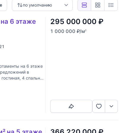
е
по умолчанию
295 000 000
₽
 на 6 этаже
1 000 000
₽
/м
2
 21
таменты на 6 этаже
предложений в
гостиная, 4 спальни,
Скопировать ссылку
366 220 000
₽
м² на 5 этаже