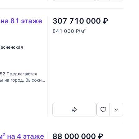
307 710 000
₽
 на 81 этаже
841 000
₽
/м
2
есненская
52 Предлагаются
ды на город. Высокие
Скопировать ссылку
88 000 000
₽
м² на 4 этаже