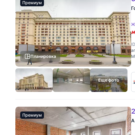
Премиум
Г
Ж
I
а
Планировка
М
в
Еще фото
2
Премиум
А