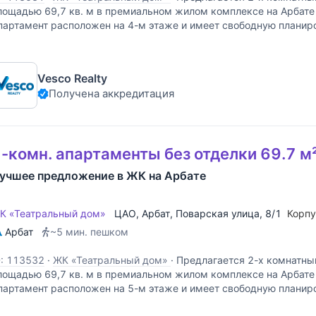
лощадью 69,7 кв. м в премиальном жилом комплексе на Арбате
партамент расположен на 4-м этаже и имеет свободную плани
ариант зонирования пространства: просторная кухня
Vesco Realty
Получена аккредитация
-комн. апартаменты без отделки 69.7 м²
учшее предложение в ЖК на Арбате
К «Театральный дом»
ЦАО
,
Арбат
,
Поварская улица
, 8/1
Корп
Арбат
~5 мин. пешком
D: 113532
·
ЖК «Театральный дом»
·
Предлагается 2-х комнатны
лощадью 69,7 кв. м в премиальном жилом комплексе на Арбате
партамент расположен на 5-м этаже и имеет свободную плани
ариант зонирования пространства: просторная кухня