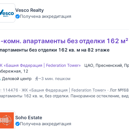
Vesco Realty
Получена аккредитация
-комн. апартаменты без отделки 162 м²
партаменты без отделки 162 кв. м на 82 этаже
К «Башня Федерация | Federation Tower»
ЦАО
,
Пресненский
,
Пр
абережная
, 12
Деловой центр
~3 мин. пешком
D: 114476
·
ЖК «Башня Федерация | Federation Tower»
·
Лот №f68
партаменты 162 кв. м, без отделки. Панорамное остекление, ви
отолки.
Soho Estate
Получена аккредитация