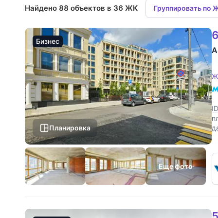
Найдено 88 объектов в 36 ЖК
Группировать по 
6
Бизнес
А
Ж
I
п
Планировка
д
3
Еще фото
5