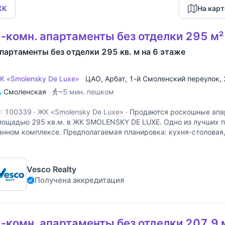
ЖК
На карт
-комн. апартаменты без отделки 295 м²
партаменты без отделки 295 кв. м на 6 этаже
К «Smolensky De Luxe»
ЦАО
,
Арбат
,
1-й Смоленский переулок
,
Смоленская
~5 мин. пешком
D: 100339
·
ЖК «Smolensky De Luxe»
·
Продаются роскошные апар
лощадью 295 кв.м. в ЖК SMOLENSKY DE LUXE. Одно из лучших 
анном комплексе. Предполагаемая планировка: кухня-столовая, 
-4 санузла, постирочная, гардероб, 2 балкона. В
Vesco Realty
Получена аккредитация
-комн. апартаменты без отделки 207.9 