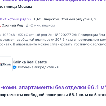
остиница Москва
К «Охотный ряд 2»
ЦАО
,
Тверской
,
Охотный ряд улица
, 2
Охотный Ряд
~2 мин. пешком
D: 108948
·
ЖК «Охотный ряд 2»
·
№020277 ЖК Резиденции Four 
партамент свободной планировки 207,9 кв.м в премиальном ко
осква». В апартаменте можно спланировать: гостиную-столовую
анные комнаты. Панорамные окна в пол.
Kalinka Real Estate
Получена аккредитация
-комн. апартаменты без отделки 66.1 м²
партаменты свободной планировки 66.1 кв. м на 5 эта