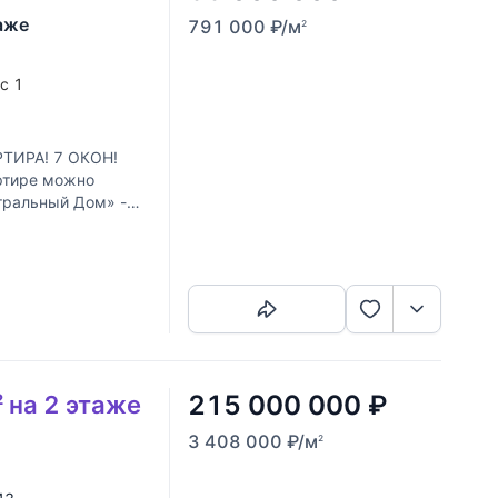
аже
791 000
₽
/м
2
ус 1
ТИРА! 7 ОКОН!
артире можно
атральный Дом» -
Скопировать ссылку
215 000 000
₽
 на 2 этаже
3 408 000
₽
/м
2