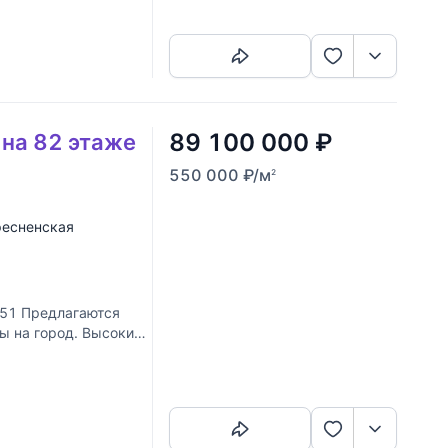
Скопировать ссылку
89 100 000
₽
 на 82 этаже
550 000
₽
/м
2
есненская
51 Предлагаются
ды на город. Высокие
Скопировать ссылку