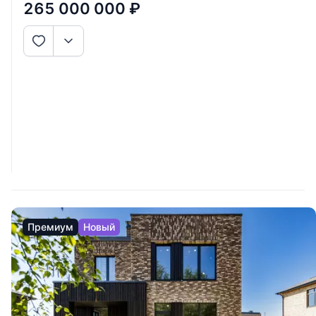
завершенным внешним контуром,
265 000 000
₽
Премиум
Новый