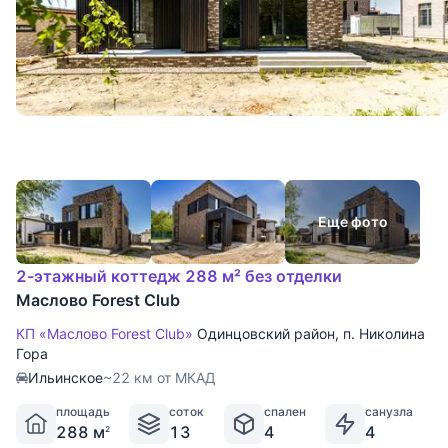
Еще фото
2-этажный коттедж 288 м² без отделки
Маслово Forest Club
КП «Маслово Forest Club»
Одинцовский район
,
п. Николина
Гора
Ильинское
~22 км от МКАД
площадь
соток
спален
санузла
288 м
13
4
4
2