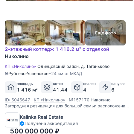
Еще фото
2-этажный коттедж 1 416.2 м² с отделкой
Николино
КП «Николино»
Одинцовский район
,
д. Таганьково
Рублево-Успенское
~24 км от МКАД
площадь
соток
спален
санузла
1 416 м
41.44
4
6
2
ID: 5045647
·
КП «Николино»
·
№157170 Николино
Загородная резиденция для большой семьи расположена в
старой части поселка на просторном участке 42 сотки с
Kalinka Real Estate
возможностью увеличения площади территории еще на
Получена аккредитация
несколько соток! В этой загородной резиденции имеются
все условия
500 000 000
₽