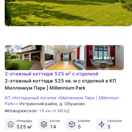
Еще фото
2-этажный коттедж 525 м² с отделкой
2-этажный коттедж 525 кв. м с отделкой в КП
Миллениум Парк | Millennium Park
КП «Коттеджный поселок «Миллениум Парк | Millennium
Park»»
Истринский район
,
д. Обушково
Новорижское
~19 км от МКАД
площадь
соток
спален
санузла
525 м
14
5
5
2