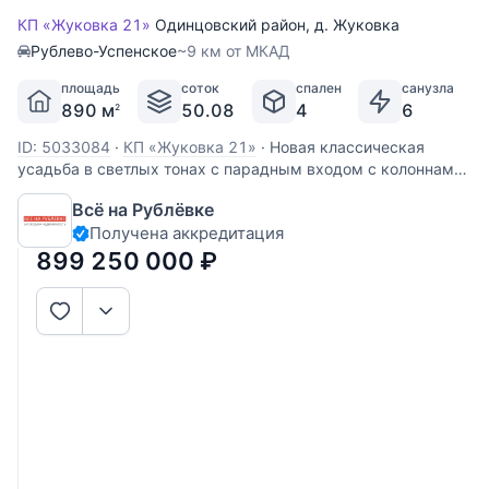
КП «Жуковка 21»
Одинцовский район
,
д. Жуковка
Рублево-Успенское
~9 км от МКАД
площадь
соток
спален
санузла
890 м
50.08
4
6
2
ID: 5033084
·
КП «Жуковка 21»
·
Новая классическая
усадьба в светлых тонах с парадным входом с колоннами.
Прекрасная планировка соответствует современным
Всё на Рублёвке
представлениям о комфорте. Внутри эффектная парадная
Получена аккредитация
лестница на 4 уровня. Мансарда: подсобные помещения
Этаж 1: прихожая, с/у,
899 250 000
₽