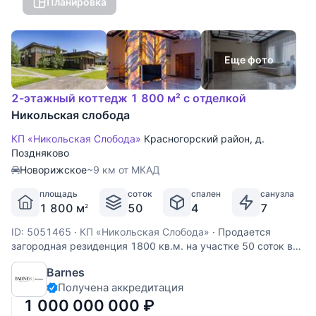
Планировка
Еще фото
2-этажный коттедж 1 800 м² с отделкой
Никольская слобода
КП «Никольская Слобода»
Красногорский район
,
д.
Поздняково
Новорижское
~9 км от МКАД
площадь
соток
спален
санузла
1 800 м
50
4
7
2
ID: 5051465
·
КП «Никольская Слобода»
·
Продается
загородная резиденция 1800 кв.м. на участке 50 соток в
КП Никольская слобода. 9 км. от МКАД по Новорижскому
Barnes
шоссе. Планировка дома: Цоколь: Бильярдная, зона
Получена аккредитация
отдыха, кальянная, кинотеатр, тренажерный зал, два
санузла, раздевалка,
1 000 000 000
₽