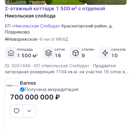
2-этажный коттедж 1 500 м² с отделкой
Никольская слобода
КП «Никольская Слобода»
Красногорский район
,
д.
Поздняково
Новорижское
~9 км от МКАД
площадь
соток
спален
санузла
1 500 м
16
9
10
2
ID: 5051446
·
КП «Никольская Слобода»
·
Продается
загородная резиденция 1104 кв.м. на участке 16 соток в
КП Никольская слобода. 9 км. от МКАД по Новорижскому
Barnes
шоссе.Дом у озера, первая линия. В доме: лифт, 9 спален,
Получена аккредитация
3 дровяных камина и 1 биокамин, эксплуатируемая
кровля, открытый бассейн.
700 000 000
₽