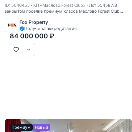
ID: 5046455
·
КП «Маслово Forest Club»
·
Лот 554587.В
закрытом поселке премиум класса Маслово Forest Club
представлен жилой дом 288 м. Дом кирпичный, заведены
Fox Property
все коммуникации, установлен газовый котел,подключено
Получена аккредитация
электричество. Жилой дом расположен в центральной
части поселка, имеет
84 000 000
₽
Премиум
Новый