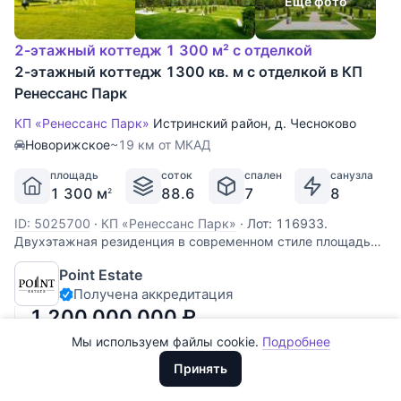
Еще фото
2-этажный коттедж 1 300 м² с отделкой
2-этажный коттедж 1300 кв. м с отделкой в КП
Ренессанс Парк
КП «Ренессанс Парк»
Истринский район
,
д. Чесноково
Новорижское
~19 км от МКАД
площадь
соток
спален
санузла
1 300 м
88.6
7
8
2
Все
0
ID: 5025700
·
КП «Ренессанс Парк»
·
Лот: 116933.
Двухэтажная резиденция в современном стиле площадью
Сегодня
0
1250 м2 расположена на просторном участке 90 соток на
Point Estate
границе с лесом в поселке «Ренессанс Парк» —
Вчера
0
Получена аккредитация
капитальный дом возведен по архитектурному проекту
бюро La Project, дизайнерская
1 200 000 000
₽
За неделю
0
Мы используем файлы cookie.
Подробнее
Доллары
За месяц
0
У леса
ООО "ХоумХантер" использует cookie для обеспечения
Евро
Принять
функционирования веб-сайта, аналитики действий на веб-сайте
За 3 месяца
Рубли
0
и улучшения качества обслуживания. Для получения