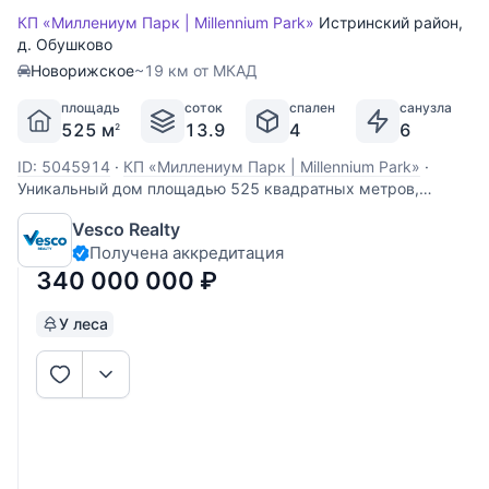
КП «Миллениум Парк | Millennium Park»
Истринский район
,
д. Обушково
Новорижское
~19 км от МКАД
площадь
соток
спален
санузла
525 м
13.9
4
6
2
ID: 5045914
·
КП «Миллениум Парк | Millennium Park»
·
Уникальный дом площадью 525 квадратных метров,
расположенный на участке в 14 соток с авторским
Vesco Realty
ландшафтным дизайном. Дом спроектирован известным
Получена аккредитация
архитектором Н. Бенуа. О доме писали в авторитетных
журналах «АрхРевю» и Interior+Design, подчеркивая его
340 000 000
₽
У леса