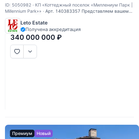
ID: 5050982
·
КП «Коттеджный поселок «Миллениум Парк |
Millennium Park»»
·
Арт. 140383357 Представляем вашему
вниманию дом “под ключ” площадью 525 кв. м в
Leto Estate
коттеджном поселке “Миллениум парк”, расположенном в
Получена аккредитация
19 км от МКАД по Новорижскому шоссе. Дом полностью
отделан и меблирован, готов к постоянному проживанию.
340 000 000
₽
Интерьер
Премиум
Новый