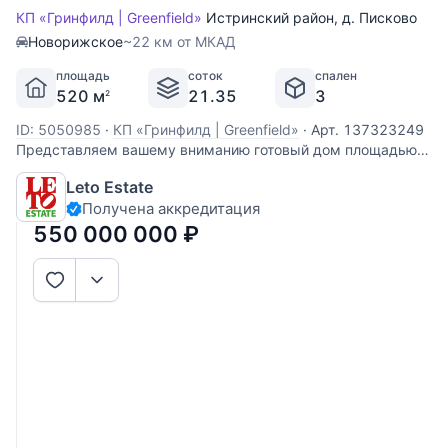
КП «Гринфилд | Greenfield»
Истринский район
,
д. Писково
Новорижское
~22 км от МКАД
площадь
соток
спален
520 м
21.35
3
2
ID: 5050985
·
КП «Гринфилд | Greenfield»
·
Арт. 137323249
Представляем вашему вниманию готовый дом площадью
520 кв. м в охраняемом коттеджном посёлке "Гринфилд",
Leto Estate
расположенном в 23 км от МКАД по Новорижскому шоссе.
Получена аккредитация
В доме выполнена отделка по индивидуальному проекту с
использованием
550 000 000
₽