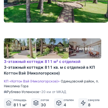
Еще фото
3-этажный коттедж 811 м² с отделкой
3-этажный коттедж 811 кв. м с отделкой в КП
Коттон Вэй (Никологорское)
КП «Коттон Вэй (Никологорское)»
Одинцовский район
,
п.
Николина Гора
Рублево-Успенское
~20 км от МКАД
площадь
соток
спален
санузла
811 м
30
4
8
2