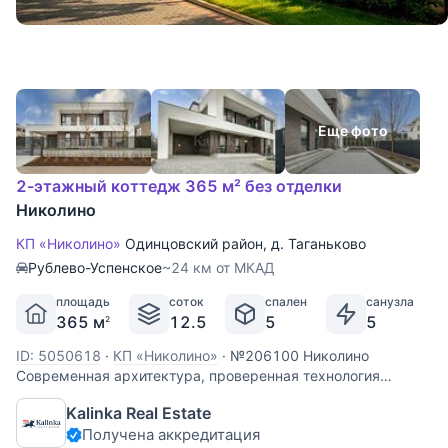
Еще фото
2-этажный коттедж 365 м² без отделки
Николино
КП «Николино»
Одинцовский район
,
д. Таганьково
Рублево-Успенское
~24 км от МКАД
площадь
соток
спален
санузла
365 м
12.5
5
5
2
ID: 5050618
·
КП «Николино»
·
№206100 Николино
Современная архитектура, проверенная технология
строительства, знаковое место. Коттеджный поселок
Kalinka Real Estate
Николино на Рублево-Успенском шоссе. 23 км от МКАД.
Получена аккредитация
Дом с полностью заведенными коммуникациями,