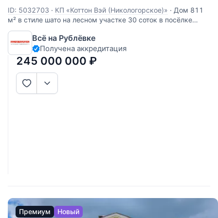
ID: 5032703
·
КП «Коттон Вэй (Никологорское)»
·
Дом 811
м² в стиле шато на лесном участке 30 соток в посёлке
«Никологорский» (Cotton Way), Николина Гора — 24 км от
Всё на Рублёвке
МКАД по Рублёво-Успенскому шоссе. Год постройки 2016,
Получена аккредитация
отделка под ключ, шесть спален в основном доме плюс
отдельный гостевой дом на
245 000 000
₽
Премиум
Новый