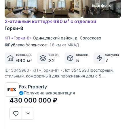
Еще фото
2-этажный коттедж 690 м² с отделкой
Горки-8
КП «Горки-8»
Одинцовский район
,
д. Солослово
Рублево-Успенское
~16 км от МКАД
площадь
соток
спален
санузла
690 м
32
5
7
2
ID: 5045960
·
КП «Горки-8»
·
Лот 554553.Просторный,
стильный, комфортный для проживания дом с 5
спальнями, СПА зоной и бассейном, дополнительно с
Fox Property
гаражом и квартирой для персонала , отдельно-стоящей
Получена аккредитация
баней , уютной беседкой, потрясающим ландшафтом,
напоминающим ботанический сад с
430 000 000
₽