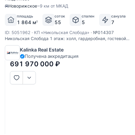
Новорижское
~9 км от МКАД
площадь
соток
спален
санузла
1 864 м
55
5
7
2
ID: 5051962
·
КП «Никольская Слобода»
·
№014307
Никольская Слобода 1 этаж: холл, гардеробная, гостевой
с/у, каминный зал, кухня, столовая с выходом на террасу,
Kalinka Real Estate
кабинет, 2 спальни с гардеробными и с/у, лифт, переход в
Получена аккредитация
зимний сад, спортзал и СПА-зону с бассейном (15x5) 2
этаж: холл с
691 970 000
₽