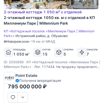
2-этажный коттедж 1 050 м² с отделкой
2-этажный коттедж 1050 кв. м с отделкой в КП
Миллениум Парк | Millennium Park
КП «Коттеджный поселок «Миллениум Парк | Millennium
Park»»
Истринский район
,
д. Обушково
Новорижское
~19 км от МКАД
площадь
соток
спален
санузла
1 050 м
15
5
7
2
ID: 5050999
·
КП «Коттеджный поселок «Миллениум Парк |
Millennium Park»»
·
Лот: 117434. На продажу предлагается
вилла «Neo Italica» - это современная итальянская
Point Estate
роскошь, воплощенная в монолитно-кирпичном доме
Получена аккредитация
площадью 1050 м2 с утепленным фасадом, отделанным
крупноформатным натуральным песчаником и
795 000 000
₽
термолиственницей, где