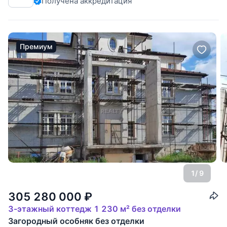
Получена аккредитация
теплая беседка с барбекю, гараж и хозяйственный блок.
Основной дом выполнен под чистовую
Премиум
1
/ 9
305 280 000
₽
3-этажный коттедж 1 230 м² без отделки
Загородный особняк без отделки