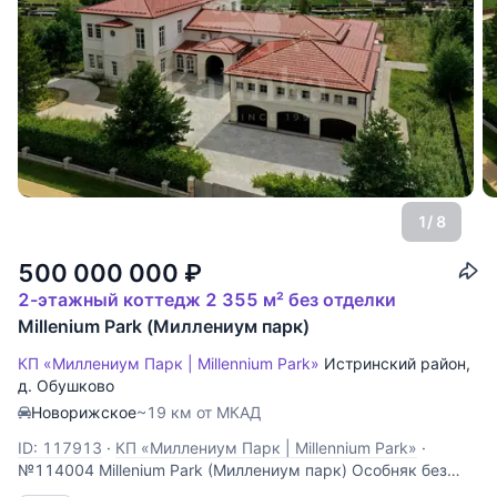
1
/ 8
500 000 000
₽
2-этажный коттедж 2 355 м² без отделки
Millenium Park (Миллениум парк)
КП «Миллениум Парк | Millennium Park»
Истринский район
,
д. Обушково
Новорижское
~19 км от МКАД
ID: 117913
·
КП «Миллениум Парк | Millennium Park»
·
№114004 Millenium Park (Миллениум парк) Особняк без
внутренней отделки для большой семьи. Дом расположен в