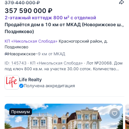
379 440 000
₽
357 590 000
₽
2-этажный коттедж 800 м² с отделкой
Продаётся дом в 10 км от МКАД (Новорижское ш.,
Поздняково)
КП «Никольская Слобода»
Красногорский район
,
д.
Поздняково
Новорижское
~9 км от МКАД
ID: 145743
·
КП «Никольская Слобода»
·
Лот №20068. Дом
под ключ 800 кв.м. на участке 30.00 соток. Количество
спален: 5. Коттеджный посёлок «Никольская слобода»,
Life Realty
Новорижское шоссе, 10 км от МКАД. Гараж на 2-3 а/м.
Получена аккредитация
Планировка дома: Цоколь: винный погреб, кладовая
комната, дегустационный
Премиум