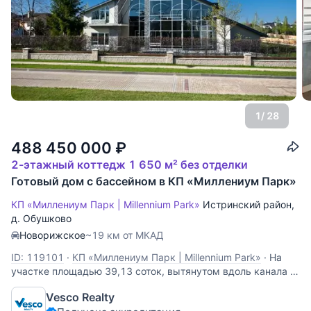
1
/ 28
488 450 000
₽
2-этажный коттедж 1 650 м² без отделки
Готовый дом с бассейном в КП «Миллениум Парк»
КП «Миллениум Парк | Millennium Park»
Истринский район
,
д. Обушково
Новорижское
~19 км от МКАД
ID: 119101
·
КП «Миллениум Парк | Millennium Park»
·
На
участке площадью 39,13 соток, вытянутом вдоль канала с
красивой прогулочной зоной, построены особняк в
Vesco Realty
скандинавском стиле, spa-комплекс с гостевым домом,