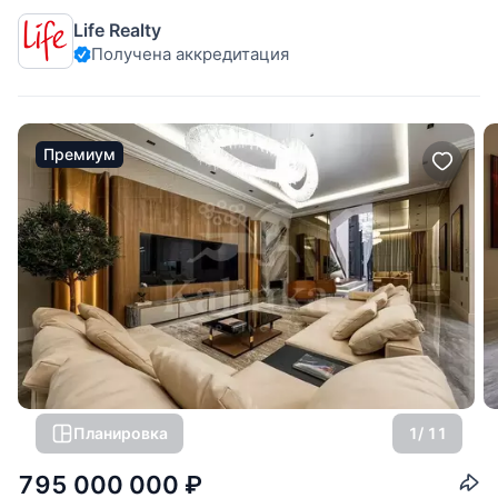
спален: 7. Коттеджный посёлок «Никольская слобода»,
Life Realty
Новорижское шоссе, 10 км от МКАД. Участок правильной
Получена аккредитация
формы, ландшафтный дизайн, фруктовый сад, пруд с
рыбами, открытый летний
Премиум
Планировка
1
/ 11
795 000 000
₽