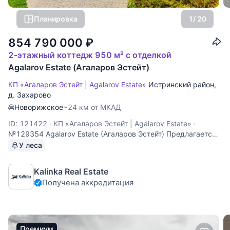
Планировка
1
/ 20
854 790 000
₽
2-этажный коттедж 950 м² с отделкой
Agalarov Estate (Агаларов Эстейт)
КП «Агаларов Эстейт | Agalarov Estate»
Истринский район
,
д. Захарово
Новорижское
~24 км от МКАД
ID: 121422
·
КП «Агаларов Эстейт | Agalarov Estate»
·
№129354 Agalarov Estate (Агаларов Эстейт) Предлагается
новый двухуровневый дом 950 кв.м. на участке 33 сотки с
У леса
видом на гольф-поле в поселке "Agalarov Estate".
Непревзойденное качество внешней отделки с
Kalinka Real Estate
использованием высококачественных материалов.
Получена аккредитация
Премиум