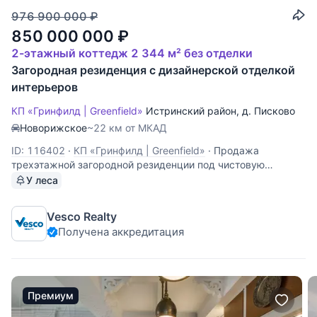
976 900 000
₽
850 000 000
₽
2-этажный коттедж 2 344 м² без отделки
Загородная резиденция с дизайнерской отделкой
интерьеров
КП «Гринфилд | Greenfield»
Истринский район
,
д. Писково
Новорижское
~22 км от МКАД
ID: 116402
·
КП «Гринфилд | Greenfield»
·
Продажа
трехэтажной загородной резиденции под чистовую
отделку. Цокольный этаж - зона отдыха (планировалось
У леса
установка бильярда, мягкой зоны, зоны караоке),
помещение под домашний кинотеатр, помещение под
Vesco Realty
настольный теннис (игровая), кухня, гостевой
Получена аккредитация
Премиум