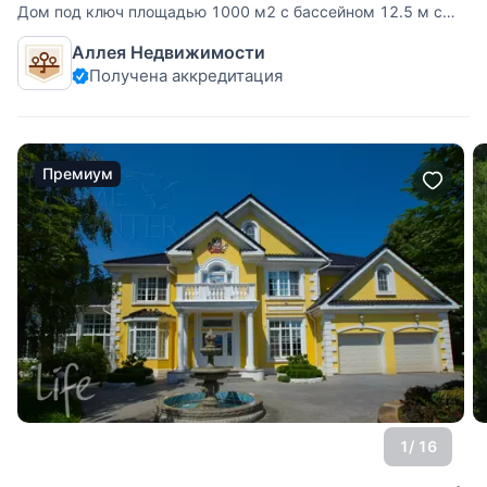
Дом под ключ площадью 1000 м2 с бассейном 12.5 м с
системой противотока на большом участке. В доме 5
Аллея Недвижимости
спален с индивидуальными гардеробными комнатами и
Получена аккредитация
сан.узлами.Отдельный блок для персонала.ОПИСАНИЕ
ПОСЁЛКА: Поселок премиум
Премиум
1
/ 16