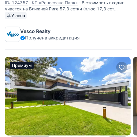
ID: 124357
·
КП «Ренессанс Парк»
·
В стоимость входит
участок на Ближней Риге 57.3 сотки (плюс 17,3 сот
аренда), монолитный коттедж в завершающей стадии
У леса
отделки "под ключ" общей площадью 2 997,4 м2 В доме
пять спален, spa с бассейном 25 метров, гостиная, черная
Vesco Realty
и белая кухни, зона
Получена аккредитация
Премиум