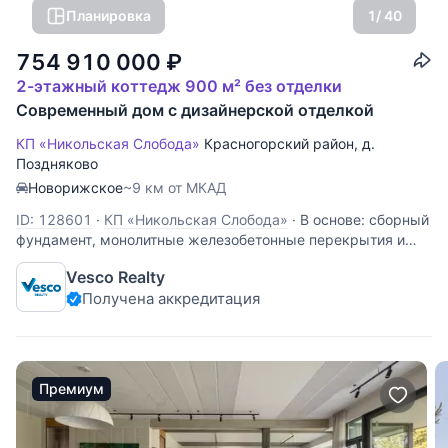
Планировка
1
/ 40
754 910 000
₽
2-этажный коттедж 900 м² без отделки
Современный дом с дизайнерской отделкой
КП «Никольская Слобода»
Красногорский район
,
д.
Поздняково
Новорижское
~9 км от МКАД
ID: 128601
·
КП «Никольская Слобода»
·
В основе: сборный
фундамент, монолитные железобетонные перекрытия и
керамический поризованный блок для стен. Оформление
Vesco Realty
фасада комбинированными деревянными панелями и
Получена аккредитация
камнем, а также дополнено авторскими светильниками
для уникальной атмосферы. Дом
Премиум