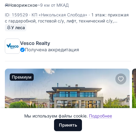
Новорижское
~9 км от МКАД
ID: 159529
·
КП «Никольская Слобода»
·
1 этаж: прихожая
с гардеробной, гостевой с/у, лифт, технический с/у,
гостиная с камином и гостевая 2х-светная столовая,
У леса
хозяйская кухня с хозяйской столовой с выходом на
террасу; Зона бассейна: Бассейн (12 м), сауна, хамам, с/у,
Vesco Realty
душевая, массажный
Получена аккредитация
Все
0
Премиум
Сегодня
0
Вчера
0
За неделю
0
Мы используем файлы cookie.
Подробнее
Доллары
За месяц
0
ООО "ХоумХантер" использует cookie для обеспечения
Евро
Принять
функционирования веб-сайта, аналитики действий на веб-сайте
За 3 месяца
Рубли
0
и улучшения качества обслуживания. Для получения