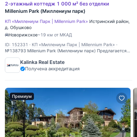
2-этажный коттедж 1 000 м² без отделки
Millenium Park (Миллениум парк)
КП «Миллениум Парк | Millennium Park»
Истринский район
,
д. Обушково
Новорижское
~19 км от МКАД
ID: 152331
·
КП «Миллениум Парк | Millennium Park»
·
№138793 Millenium Park (Миллениум парк) Предлагается
на продажу новый, современный особняк площадью 1 000
Kalinka Real Estate
кв.м. на участке 15 соток в элитном охраняемом поселке
Получена аккредитация
Миллениум парк. В планировке предусмотрено 5 спален с
гардеробными и с/у, кабинет, 3
Премиум