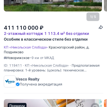
1
/ 5
411 110 000
₽
2-этажный коттедж 1 113.4 м² без отделки
Особняк в классическом стиле без отделки
КП «Никольская Слобода»
Красногорский район
,
д.
Поздняково
Новорижское
~9 км от МКАД
ID: 119411
·
КП «Никольская Слобода»
·
Предполагаемая
планировка: 1-й уровень: (цоколь): техническое
помещение; 2-й уровень: двусветная гостиная с камином,
Vesco Realty
кухня, совмещенная с обеденной зоной, спальня с
Получена аккредитация
санузлом, гардеробная, полноценный и гостевой санузлы,
СПА-зона с бассейном, сауной
Премиум