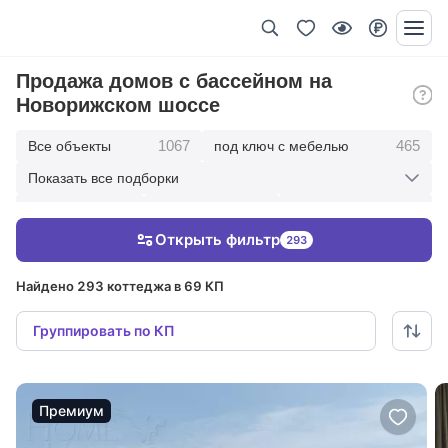
Продажа домов с бассейном на
Новорижском шоссе
1067
465
Все объекты
под ключ с мебелью
Показать все подборки
745
322
133
с отделкой
без отделки
10 км от МКАД
Открыть фильтр
293
539
20 км от МКАД
Найдено 293 коттеджа в 69 КП
Группировать по КП
Премиум