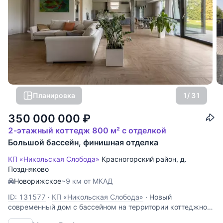
Планировка
1
/ 31
350 000 000
₽
2-этажный коттедж 800 м² с отделкой
Большой бассейн, финишная отделка
КП «Никольская Слобода»
Красногорский район
,
д.
Поздняково
Новорижское
~9 км от МКАД
ID: 131577
·
КП «Никольская Слобода»
·
Новый
современный дом с бассейном на территории коттеджного
поселка "Никольская слобода". В оригинальном проекте