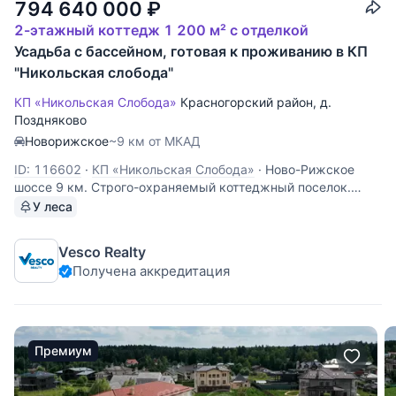
794 640 000
₽
2-этажный коттедж 1 200 м² с отделкой
Усадьба с бассейном, готовая к проживанию в КП
"Никольская слобода"
КП «Никольская Слобода»
Красногорский район
,
д.
Поздняково
Новорижское
~9 км от МКАД
ID: 116602
·
КП «Никольская Слобода»
·
Ново-Рижское
шоссе 9 км. Строго-охраняемый коттеджный поселок.
Усадьба 1200 кв.м с бассейном, готовая к проживанию.
У леса
Цоколь: помещение свободного назначения. 1 этаж: холл,
гостиная, кухня основная и кухня дополнительная,
Vesco Realty
гостевой санузел,
Получена аккредитация
Премиум