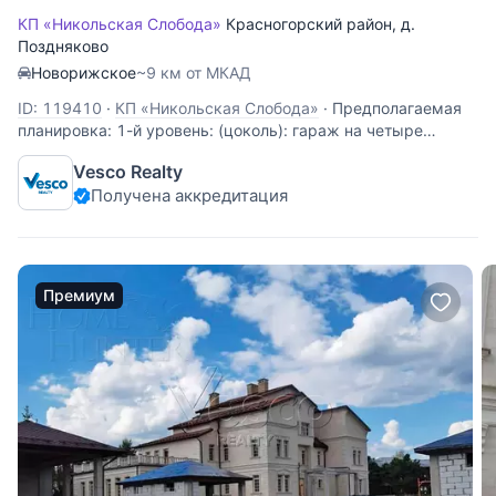
КП «Никольская Слобода»
Красногорский район
,
д.
Поздняково
Новорижское
~9 км от МКАД
ID: 119410
·
КП «Никольская Слобода»
·
Предполагаемая
планировка: 1-й уровень: (цоколь): гараж на четыре
машиноместа, техническое помещение; 2-й уровень: две
Vesco Realty
гостиные, одна из которых с камином, кухня, спальня с
Получена аккредитация
санузлом, гардеробная, полноценный и гостевой санузлы,
СПА-зона с бассейном
Премиум