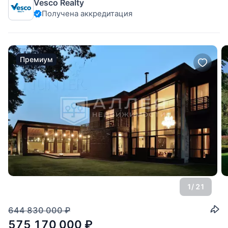
Vesco Realty
спланировали просторную гостиную, кухню, столовую, 5
Получена аккредитация
спален и бассейн. В доме установлено газовое
оборудование и инженерия, выполнена
Премиум
1
/ 21
644 830 000
₽
575 170 000
₽