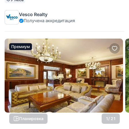
продаже дом общей площадью 1200 кв.м в коттеджном
поселке Павлово на Новорижском шоссе в 16 км от МКАД.
Vesco Realty
Состояние дома: под
Получена аккредитация
Премиум
Планировка
1
/ 21