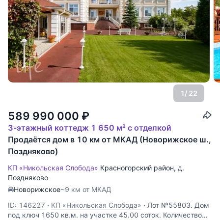
1
/ 22
589 990 000
₽
3-этажный коттедж 1 650 м² с отделкой
Продаётся дом в 10 км от МКАД (Новорижское ш.,
Поздняково)
КП «Никольская Слобода»
Красногорский район
,
д.
Поздняково
Новорижское
~9 км от МКАД
ID: 146227
·
КП «Никольская Слобода»
·
Лот №55803. Дом
под ключ 1650 кв.м. на участке 45.00 соток. Количество