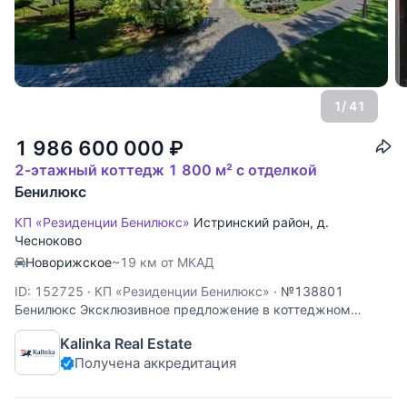
1
/ 41
1 986 600 000
₽
2-этажный коттедж 1 800 м² с отделкой
Бенилюкс
КП «Резиденции Бенилюкс»
Истринский район
,
д.
Чесноково
Новорижское
~19 км от МКАД
ID: 152725
·
КП «Резиденции Бенилюкс»
·
№138801
Бенилюкс Эксклюзивное предложение в коттеджном
поселке "Резиденции Бенилюкс". Меблированный дом
Kalinka Real Estate
площадью 1800 кв. м построен по проекту Колорадского
Получена аккредитация
шале с панорамным остеклением и просторной террасой,
первый этаж дома- кирпично-монолитный,