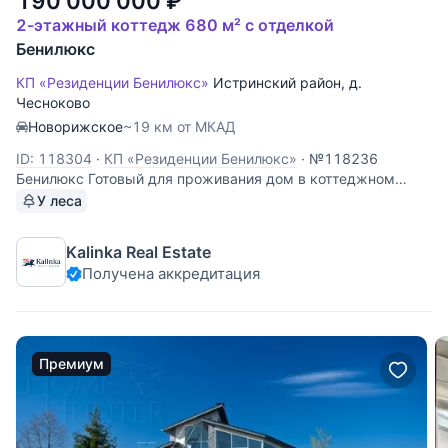
190 000 000
₽
2-этажный коттедж 680 м² с отделкой
Бенилюкс
КП «Резиденции Бенилюкс»
Истринский район
,
д.
Чесноково
Новорижское
~19 км от МКАД
ID: 118304
·
КП «Резиденции Бенилюкс»
·
№118236
Бенилюкс Готовый для проживания дом в коттеджном
поселке "Бенилюкс". Планировка: Цоколь: бильярдная,
У леса
винная комната, с/у, комната обслуживания бассейна,
постирочная, кладовая, котельная, сушильная комната; 1
Kalinka Real Estate
этаж: холл, с/у, спальня с с/у,
Получена аккредитация
Премиум