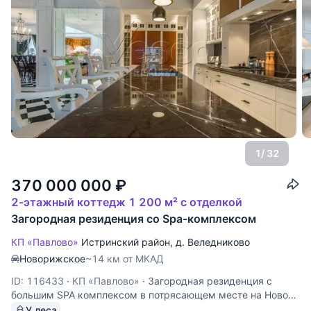
1
/ 32
370 000 000
₽
2-этажный коттедж 1 200 м² с отделкой
Загородная резиденция со Spa-комплексом
КП «Павлово»
Истринский район
,
д. Веледниково
Новорижское
~14 км от МКАД
ID: 116433
·
КП «Павлово»
·
Загородная резиденция с
большим SPA комплексом в потрясающем месте на Ново-
Рижском шоссе. Общая информация: Предлагается к
У леса