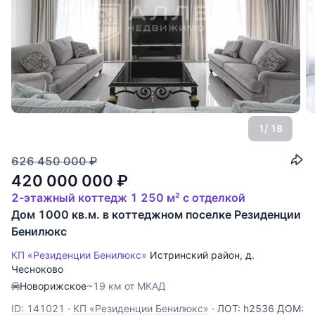
1
/ 18
626 450 000
₽
420 000 000
₽
2-этажный коттедж 1 250 м² с отделкой
Дом 1000 кв.м. в коттеджном поселке Резиденции
Бенилюкс
КП «Резиденции Бенилюкс»
Истринский район
,
д.
Чесноково
Новорижское
~19 км от МКАД
ID: 141021
·
КП «Резиденции Бенилюкс»
·
ЛОТ: h2536 ДОМ: