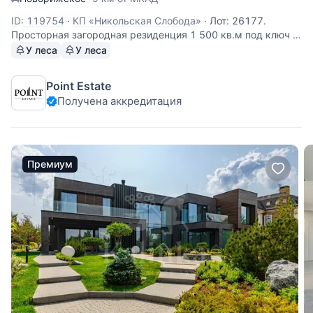
ID: 119754
·
КП «Никольская Слобода»
·
Лот: 26177.
Просторная загородная резиденция 1 500 кв.м под ключ с
мебелью располагается лесном участке 1 Га, с
У леса
У леса
ландшафтным оформлением в премиальном коттеджном
поселке с выдающейся инфраструктурой и потрясающими
Point Estate
живописными пейзажами - "Никольская
Получена аккредитация
Премиум