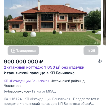
Планировка
1
/ 25
900 000 000
₽
2-этажный коттедж 1 050 м² без отделки
Итальянский палаццо в КП Бенилюкс
КП «Резиденции Бенилюкс»
Истринский район
,
д.
Чесноково
Новорижское
~19 км от МКАД
ID: 116124
·
КП «Резиденции Бенилюкс»
·
Предлагается к
продаже итальянский палаццо в КП Бенилюкс общей