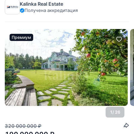
Kalinka Real Estate
элитном посёлке Миллениум Парк на Новой Риге,
Получена аккредитация
отличающейся прекрасной экологией. Особенности
проекта — БАССЕЙН, сауна, тренажерный зал,
Премиум
1
/ 26
320 000 000
₽