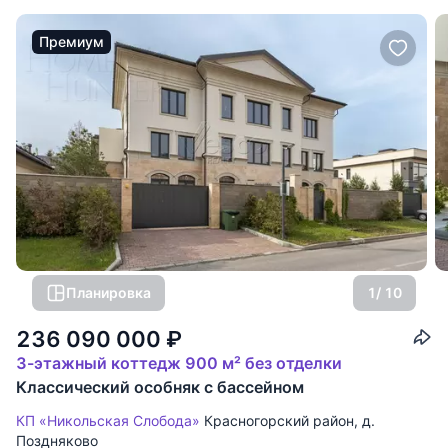
Премиум
Планировка
1
/ 10
236 090 000
₽
3-этажный коттедж 900 м² без отделки
Классический особняк с бассейном
КП «Никольская Слобода»
Красногорский район
,
д.
Поздняково