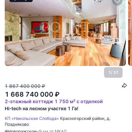
1
/ 37
1 867 400 000
₽
1 668 740 000
₽
2-этажный коттедж 1 750 м² с отделкой
Hi-tech на лесном участке 1 Га!
КП «Никольская Слобода»
Красногорский район
,
д.
Поздняково
Новорижское
~9 км от МКАД