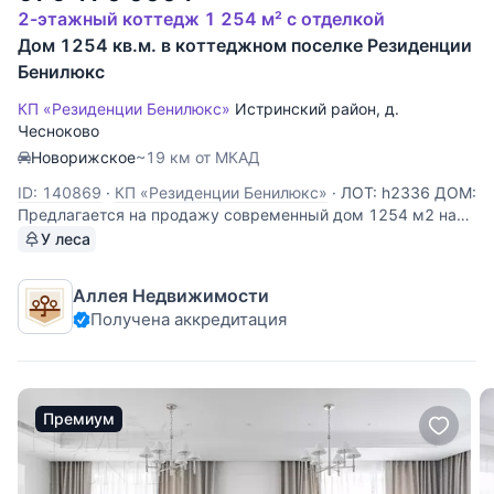
2-этажный коттедж 1 254 м² с отделкой
Дом 1254 кв.м. в коттеджном поселке Резиденции
Бенилюкс
КП «Резиденции Бенилюкс»
Истринский район
,
д.
Чесноково
Новорижское
~19 км от МКАД
ID: 140869
·
КП «Резиденции Бенилюкс»
·
ЛОТ: h2336 ДОМ:
Предлагается на продажу современный дом 1254 м2 на
лесном участке 1,98 Га. Дом расположен на опушке в
У леса
обрамлении леса. УЧАСТОК: Дом расположен на опушке в
обрамлении леса. Частная лесная территория граничит с
Аллея Недвижимости
прогулочной
Получена аккредитация
Премиум