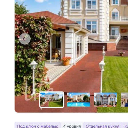
Под ключ с мебелью
4 уровня
Отдельная кухня
К