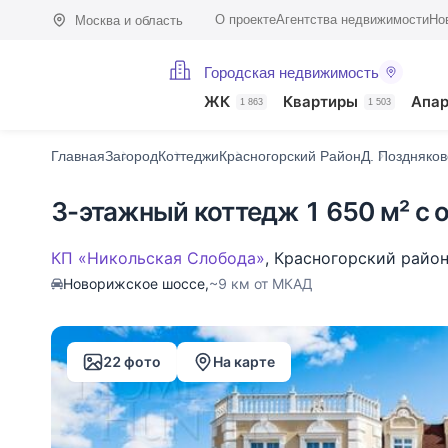
О проекте
Агентства недвижимости
Но
Москва и область
Городская недвижимость
Фото (22)
Характеристики
Описание
О поселке
На карте
ЖК
Квартиры
Апа
1 863
1 503
Главная
Загород
Коттеджи
Красногорский Район
Д. Поздняков
3-этажный коттедж 1 650 м² с 
КП «Никольская Слобода»
,
Красногорский райо
Новорижское шоссе,
~9 км от МКАД
22 фото
На карте