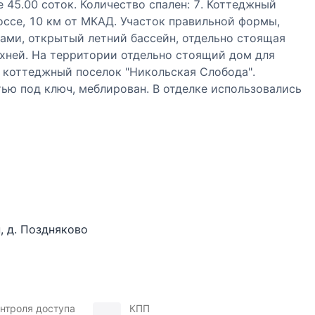
 45.00 соток. Количество спален: 7. Коттеджный
ссе, 10 км от МКАД. Участок правильной формы,
бами, открытый летний бассейн, отдельно стоящая
кухней. На территории отдельно стоящий дом для
 коттеджный поселок "Никольская Слобода".
ью под ключ, меблирован. В отделке использовались
 со вкусом, дорогостоящая мебель и аксессуары
доме. Удобная планировка включает в себя семь
 бассейном, развлекательные зоны для проведения
льярдных столов, сигарную комнату, кинотеатр,
ке есть ресторан, детский клуб, теннисный корт,
тая инфраструктура района. Планировка дома:
нцевальный) зал с дискотечным оборудованием, зона
ссейном, инфракрасной кабиной, СПА-капсулой,
н
,
д. Поздняково
 для процедур; постирочная, две кладовые, шубная,
, кухня-столовая, большая столовая с выходом на
омната отдыха с выходом на террасу, с/у, гараж на
нтроля доступа
КПП