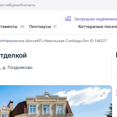
вости
Журнал
Контакты
Загородная недвижимо
ртаменты
Пентхаусы
Коттеджные посел
239
87
о
Новорижское Шоссе
КП «Никольская Слобода»
Лот ID 146227
отделкой
н
,
д. Поздняково