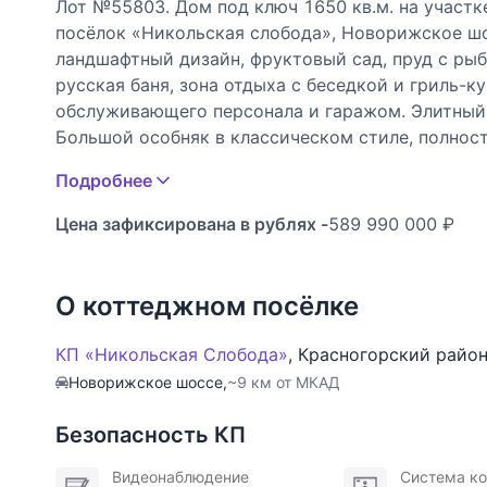
Лот №55803. Дом под ключ 1650 кв.м. на участке
посёлок «Никольская слобода», Новорижское шо
ландшафтный дизайн, фруктовый сад, пруд с ры
русская баня, зона отдыха с беседкой и гриль-
обслуживающего персонала и гаражом. Элитный
Большой особняк в классическом стиле, полност
лучшие отделочные материалы. Интерьер создан
Подробнее
создают комфортные условия для пребывания в 
спален, гостиную, кухню, столовую, СПА зону с
Цена зафиксирована в рублях -
589 990 000 ₽
досуга. Развлекательная зона имеет два вида би
аэрохоккей. Коттедж оборудован лифтом. В посел
спортивная площадка, детская площадка. Разви
О коттеджном посёлке
Цоколь: лифт, тренажерный зал, спортивный (та
SPA с массажной комнатой, гидромассажным ба
КП «Никольская Слобода»
,
Красногорский райо
тропическим душем, два с/у с душевой и ванной
Новорижское шоссе,
~9 км от МКАД
винный погреб, мастерская, котельная.
1 этаж: прихожая с гардеробной, лифт, гостиная
Безопасность КП
террасу, бассейн 17 м длиной, сауна, хаммам, к
два автомобиля.
Видеонаблюдение
Система ко