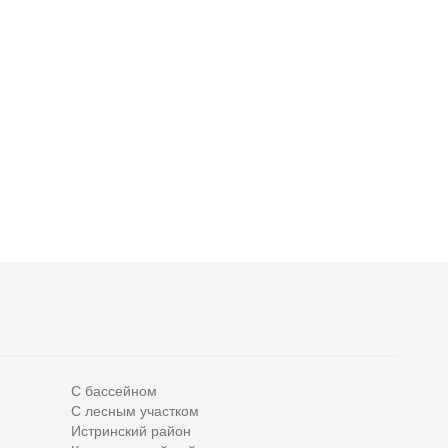
С бассейном
С лесным участком
Все
0
Истринский район