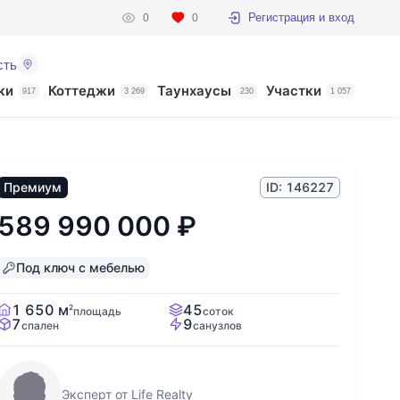
Регистрация и вход
0
0
сть
ки
Коттеджи
Таунхаусы
Участки
917
3 269
230
1 057
Премиум
ID: 146227
589 990 000
₽
Под ключ с мебелью
1 650 м
45
2
площадь
соток
7
9
спален
санузлов
Эксперт от Life Realty