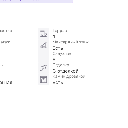
частка
Террас
1
 этаж
Мансардный этаж
Есть
Санузлов
9
ых
Отделка
С отделкой
Камин дровяной
анная
Есть