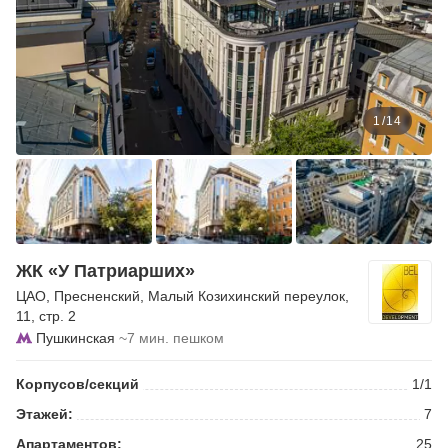
1
/
14
ЖК «У Патриарших»
ЦАО
,
Пресненский
,
Малый Козихинский переулок
,
11, стр. 2
Пушкинская
~7 мин. пешком
Корпусов/секций
1/1
Этажей:
7
Апартаментов:
25