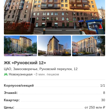
1
/
6
ЖК «Руновский 12»
ЦАО
,
Замоскворечье
,
Руновский переулок
, 12
Новокузнецкая
~3 мин. пешком
Корпусов/секций
1/1
Этажей:
8
Квартир:
30
Цены:
от 250 млн ₽