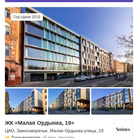
Год сдачи 2019
1
/
7
ЖК «Малая Ордынка, 19»
ЦАО
,
Замоскворечье
,
Малая Ордынка улица
, 19
Третьяковская
~5 мин. пешком