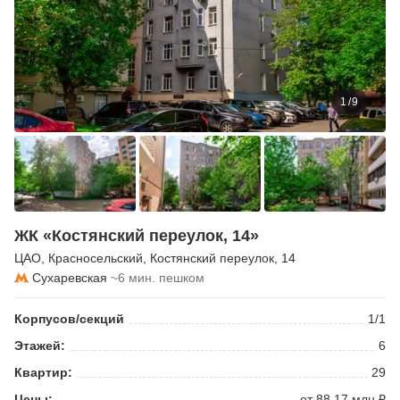
1
/
9
ЖК «Костянский переулок, 14»
ЦАО
,
Красносельский
,
Костянский переулок
, 14
Сухаревская
~6 мин. пешком
Корпусов/секций
1/1
Этажей:
6
Квартир:
29
Цены:
от 88.17 млн ₽