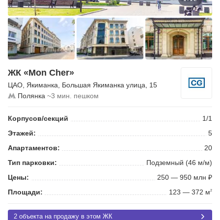
ЖК «Mon Cher»
ЦАО
,
Якиманка
,
Большая Якиманка улица
, 15
Полянка
~3 мин. пешком
Корпусов/секций
1/1
Этажей:
5
Апартаментов:
20
Тип парковки:
Подземный (46 м/м)
Цены:
250 — 950 млн ₽
Площади:
123 — 372 м
2
2 объекта на продажу в этом ЖК