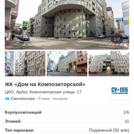
1
/
7
ЖК «Дом на Композиторской»
ЦАО
,
Арбат
,
Композиторская улица
, 17
Смоленская
~6 мин. пешком
Корпусов/секций
1/6
Этажей:
11
Тип парковки:
Подземный (92 м/м)