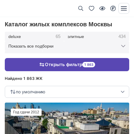
Каталог жилых комплексов Москвы
65
434
deluxe
элитные
Показать все подборки
369
403
123
премиум
бизнес
Жилые кварталы
Открыть фильтр
1 863
286
клубные дома
Найдено 1 863 ЖК
по умолчанию
Год сдачи 2012