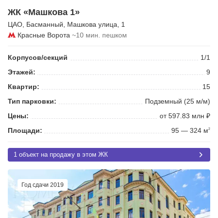
ЖК «Машкова 1»
ЦАО
,
Басманный
,
Машкова улица
, 1
Красные Ворота
~10 мин. пешком
Корпусов/секций
1/1
Этажей:
9
Квартир:
15
Тип парковки:
Подземный (25 м/м)
Цены:
от 597.83 млн ₽
Площади:
95 — 324 м
2
1 объект на продажу в этом ЖК
Год сдачи 2019