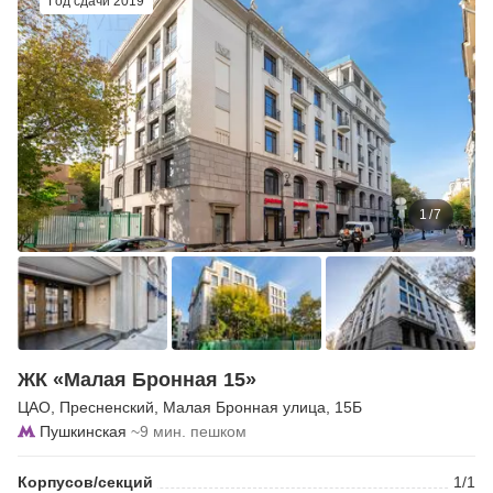
Год сдачи 2019
1
/
7
ЖК «Малая Бронная 15»
ЦАО
,
Пресненский
,
Малая Бронная улица
, 15Б
Пушкинская
~9 мин. пешком
Корпусов/секций
1/1