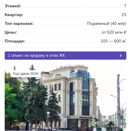
Этажей:
7
Квартир:
23
Тип парковки:
Подземный (40 м/м)
Цены:
от 520 млн ₽
Площади:
103 — 600 м
2
1 объект на продажу в этом ЖК
Год сдачи 2016
1
/
12