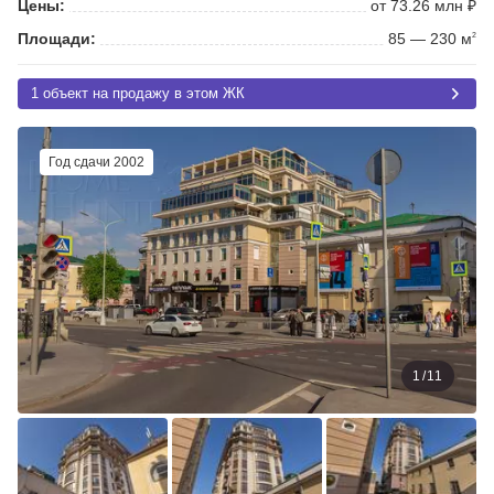
Цены:
от 73.26 млн ₽
Площади:
85 — 230 м
2
1 объект на продажу в этом ЖК
Год сдачи 2002
1
/
11