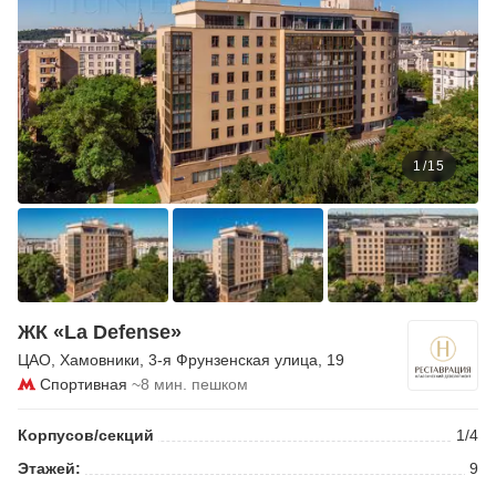
1
/
15
ЖК «La Defense»
ЦАО
,
Хамовники
,
3-я Фрунзенская улица
, 19
Спортивная
~8 мин. пешком
Корпусов/секций
1/4
Этажей:
9