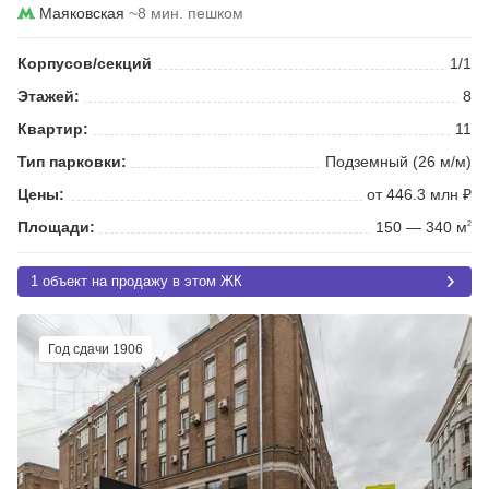
Маяковская
~8 мин. пешком
Корпусов/секций
1/1
Этажей:
8
Квартир:
11
Тип парковки:
Подземный (26 м/м)
Цены:
от 446.3 млн ₽
Площади:
150 — 340 м
2
1 объект на продажу в этом ЖК
Год сдачи 1906