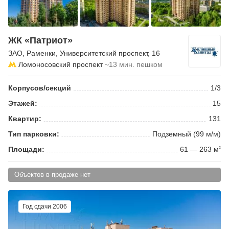
ЖК «Патриот»
ЗАО
,
Раменки
,
Университетский проспект
, 16
Ломоносовский проспект
~13 мин. пешком
Корпусов/секций
1/3
Этажей:
15
Квартир:
131
Тип парковки:
Подземный (99 м/м)
Площади:
61 — 263 м
2
Объектов в продаже нет
Год сдачи 2006