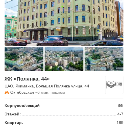
1
/
28
ЖК «Полянка, 44»
ЦАО
,
Якиманка
,
Большая Полянка улица
, 44
Октябрьская
~6 мин. пешком
Корпусов/секций
8/8
Этажей:
4-7
Квартир:
189