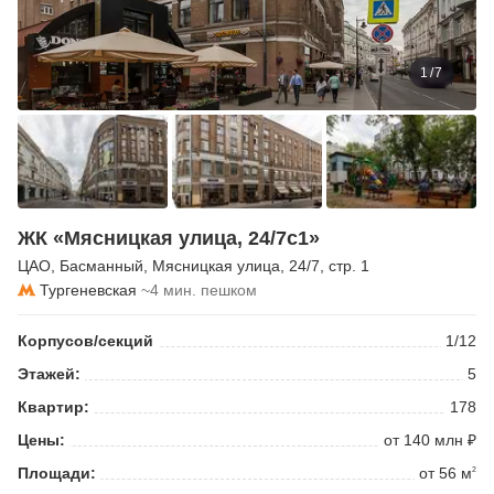
1
/
7
ЖК «Мясницкая улица, 24/7с1»
ЦАО
,
Басманный
,
Мясницкая улица
, 24/7, стр. 1
Тургеневская
~4 мин. пешком
Корпусов/секций
1/12
Этажей:
5
Квартир:
178
Цены:
от 140 млн ₽
Площади:
от 56 м
2