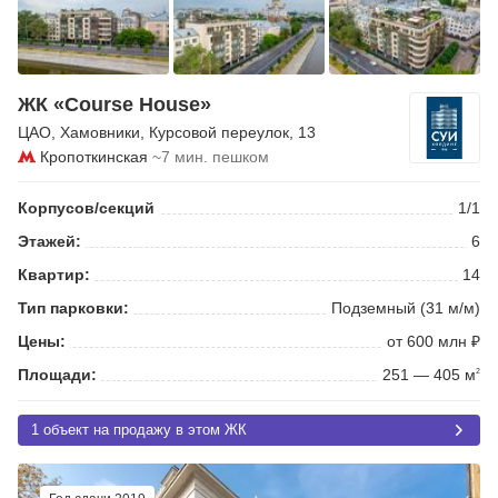
ЖК «Course House»
ЦАО
,
Хамовники
,
Курсовой переулок
, 13
Кропоткинская
~7 мин. пешком
Корпусов/секций
1/1
Этажей:
6
Квартир:
14
Тип парковки:
Подземный (31 м/м)
Цены:
от 600 млн ₽
Площади:
251 — 405 м
2
1 объект на продажу в этом ЖК