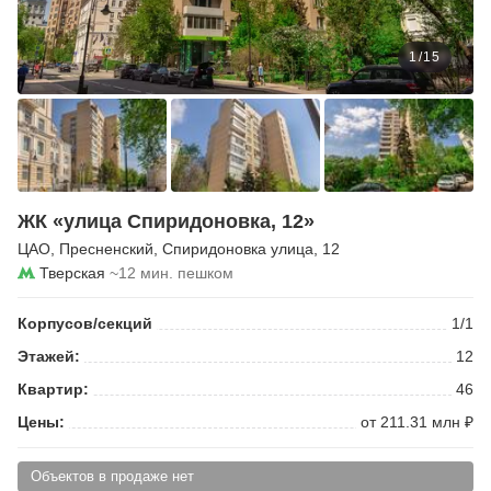
1
/
15
ЖК «улица Спиридоновка, 12»
ЦАО
,
Пресненский
,
Спиридоновка улица
, 12
Тверская
~12 мин. пешком
Корпусов/секций
1/1
Этажей:
12
Квартир:
46
Цены:
от 211.31 млн ₽
Объектов в продаже нет