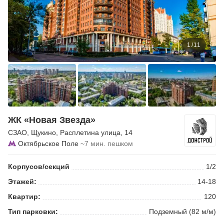
1
/
11
ЖК «Новая Звезда»
СЗАО
,
Щукино
,
Расплетина улица
, 14
Октябрьское Поле
~7 мин. пешком
Корпусов/секций
1/2
Этажей:
14-18
Квартир:
120
Тип парковки:
Подземный (82 м/м)