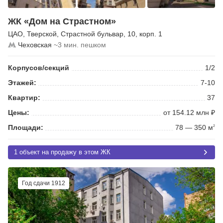
ЖК «Дом на Страстном»
ЦАО
,
Тверской
,
Страстной бульвар
, 10, корп. 1
Чеховская
~3 мин. пешком
Корпусов/секций
1/2
Этажей:
7-10
Квартир:
37
Цены:
от 154.12 млн ₽
Площади:
78 — 350 м
2
1 объект на продажу в этом ЖК
Год сдачи 1912