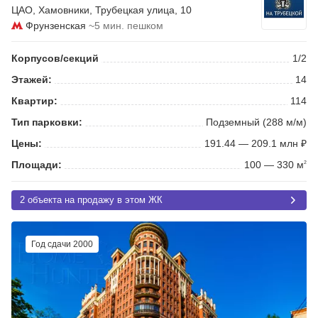
ЦАО
,
Хамовники
,
Трубецкая улица
, 10
Фрунзенская
~5 мин. пешком
Корпусов/секций
1/2
Этажей:
14
Квартир:
114
Тип парковки:
Подземный (288 м/м)
Цены:
191.44 — 209.1 млн ₽
Площади:
100 — 330 м
2
2 объекта на продажу в этом ЖК
Год сдачи 2000