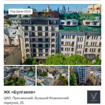
Год сдачи 2014
1
/
17
ЖК «Булгаков»
ЦАО
,
Пресненский
,
Большой Козихинский
переулок
, 25