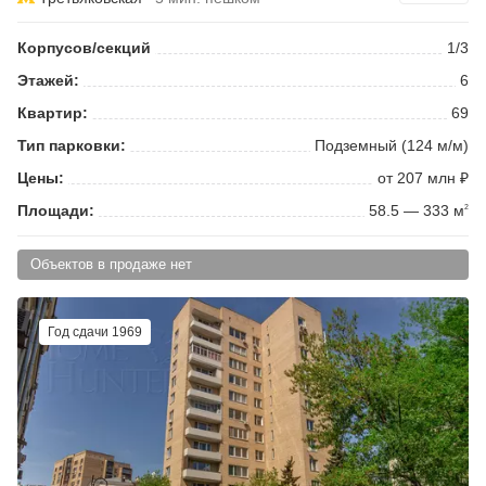
Корпусов/секций
1/3
Этажей:
6
Квартир:
69
Тип парковки:
Подземный (124 м/м)
Цены:
от 207 млн ₽
Площади:
58.5 — 333 м
2
Объектов в продаже нет
Год сдачи 1969