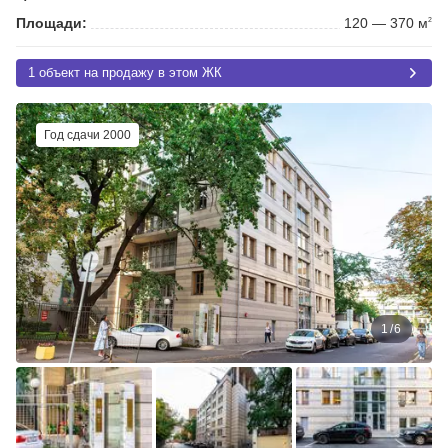
Площади:
120 — 370 м
2
1 объект на продажу в этом ЖК
Год сдачи 2000
1
/
6