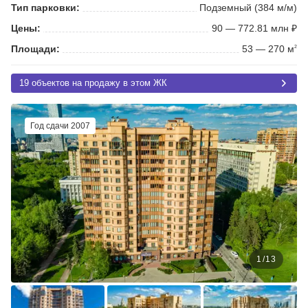
Тип парковки:
Подземный (384 м/м)
Цены:
90 — 772.81 млн ₽
Площади:
53 — 270 м
2
19 объектов на продажу в этом ЖК
Год сдачи 2007
1
/
13