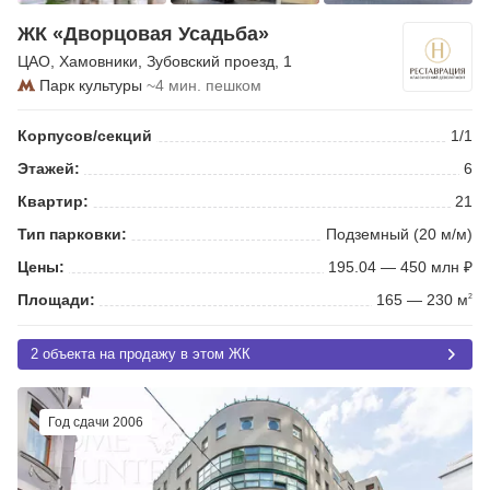
ЖК «Дворцовая Усадьба»
ЦАО
,
Хамовники
,
Зубовский проезд
, 1
Парк культуры
~4 мин. пешком
Корпусов/секций
1/1
Этажей:
6
Квартир:
21
Тип парковки:
Подземный (20 м/м)
Цены:
195.04 — 450 млн ₽
Площади:
165 — 230 м
2
2 объекта на продажу в этом ЖК
Год сдачи 2006