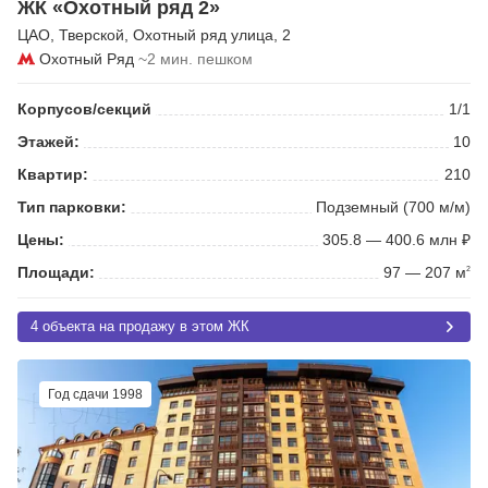
ЖК «Охотный ряд 2»
ЦАО
,
Тверской
,
Охотный ряд улица
, 2
Охотный Ряд
~2 мин. пешком
Корпусов/секций
1/1
Этажей:
10
Квартир:
210
Тип парковки:
Подземный (700 м/м)
Цены:
305.8 — 400.6 млн ₽
Площади:
97 — 207 м
2
4 объекта на продажу в этом ЖК
Год сдачи 1998