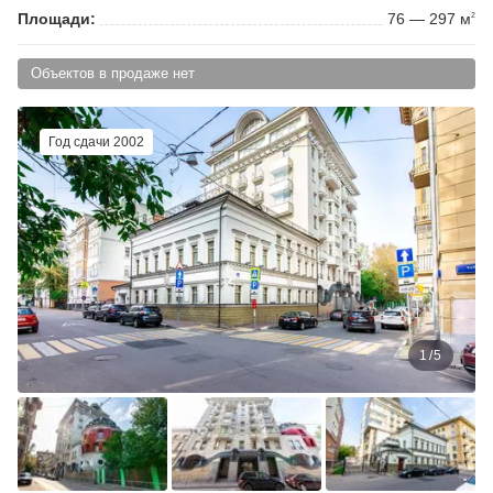
Площади:
76 — 297 м
2
Объектов в продаже нет
Год сдачи 2002
1
/
5