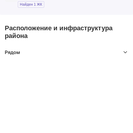
Найден 1 ЖК
Расположение и инфраструктура
района
Рядом
Выберите расстояние от объекта
До 2000 метров
Школы
Детские клубы
Детские сады
Поликлиники