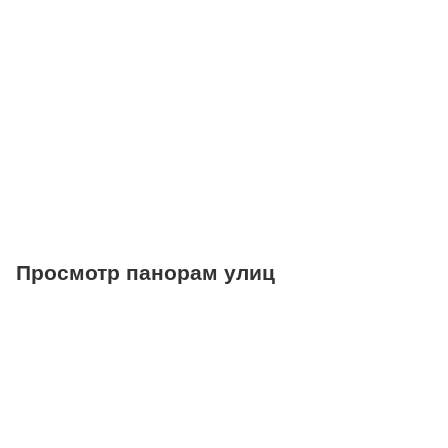
Больницы
Салоны красоты
Торговые центры
Фитнесы
Ветеринарные клиники
Просмотр панорам улиц