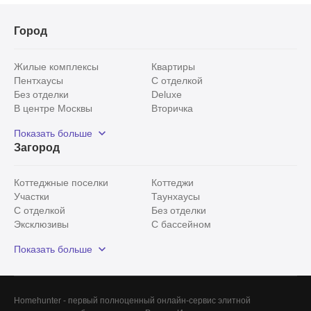
Город
Жилые комплексы
Квартиры
Пентхаусы
С отделкой
Без отделки
Deluxe
В центре Москвы
Вторичка
Видовые
Эксклюзивы
Показать больше
Рядом с парком
Популярные локации
Загород
С панорамными окнами
Внутри Садового кольца
Коттеджные поселки
Коттеджи
Участки
Таунхаусы
С отделкой
Без отделки
Эксклюзивы
С бассейном
С лесным участком
Истринский район
Показать больше
Красногорский район
Минское шоссе
Все
0
Homehunter - первый полноценный онлайн-сервис элитной