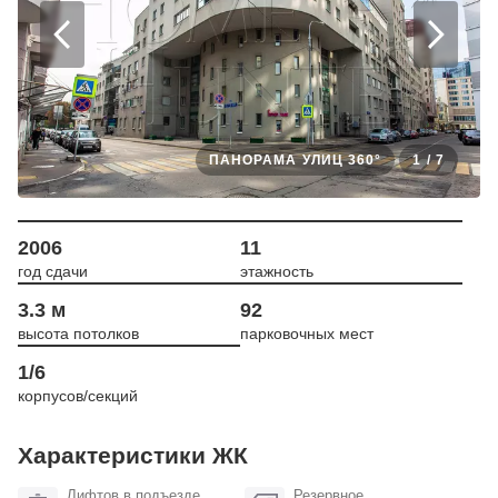
ПАНОРАМА УЛИЦ 360°
1
/
7
2006
11
год сдачи
этажность
3.3 м
92
высота потолков
парковочных мест
1/6
корпусов/секций
Характеристики ЖК
Лифтов в подъезде
Резервное