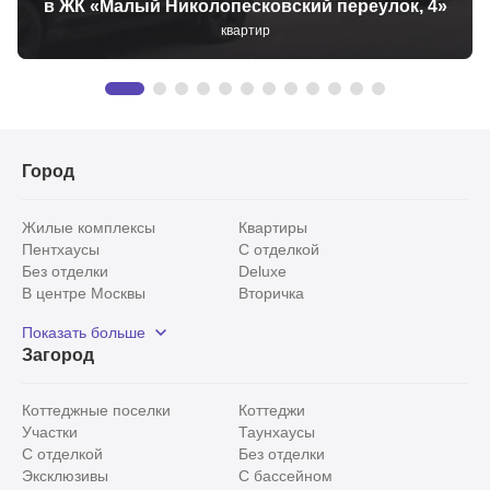
в ЖК «Малый Николопесковский переулок, 4»
квартир
Город
Жилые комплексы
Квартиры
Пентхаусы
С отделкой
Без отделки
Deluxe
В центре Москвы
Вторичка
Видовые
Эксклюзивы
Показать больше
Рядом с парком
Популярные локации
Загород
С панорамными окнами
Внутри Садового кольца
Коттеджные поселки
Коттеджи
Участки
Таунхаусы
С отделкой
Без отделки
Эксклюзивы
С бассейном