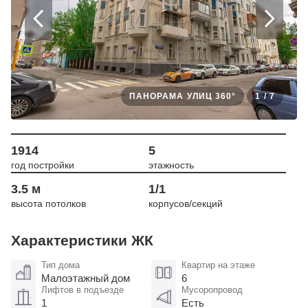
ПАНОРАМА УЛИЦ 360°
1
/
7
1914
5
год постройки
этажность
3.5 м
1/1
высота потолков
корпусов/секций
Характеристики ЖК
Тип дома
Квартир на этаже
Малоэтажный дом
6
Лифтов в подъезде
Мусоропровод
1
Есть