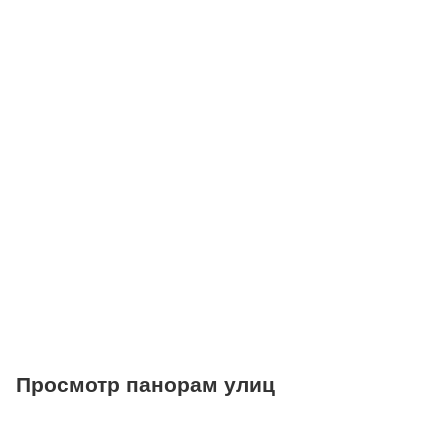
Детские клубы
Детские сады
Поликлиники
Больницы
Салоны красоты
Торговые центры
Фитнесы
Ветеринарные клиники
Просмотр панорам улиц