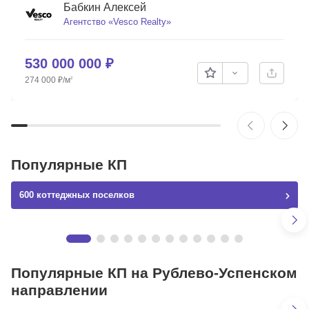
Бабкин Алексей
Агентство «Vesco Realty»
Скопировать ссылку
530 000 000
₽
274 000
₽
/м
2
Популярные КП
600 коттеджных поселков
Миллениум Парк | Millennium Park
Объекты
Популярные КП на Рублево-Успенском
Вся элитная недвижимость Москвы и МО
направлении
135 объектов