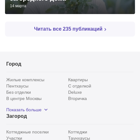
14 марта
Читать все 235 публикаций
Город
Показать
0
Жилые комплексы
Квартиры
Пентхаусы
С отделкой
Без отделки
Deluxe
В центре Москвы
Вторичка
Видовые
Эксклюзивы
Показать больше
Рядом с парком
Популярные локации
Загород
С панорамными окнами
Внутри Садового кольца
Коттеджные поселки
Коттеджи
Участки
Таунхаусы