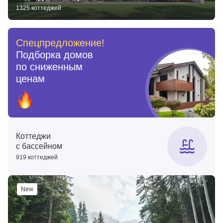
1325 коттеджей
Спецпредложение!
Подборка домов
по сниженным
ценам
Коттеджи
с бассейном
919 коттеджей
New