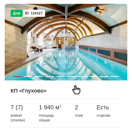
Дом
ID: 116427
КП «Глухово»
7 (7)
1 940 м
2
Есть
2
комнат
площадь
этаж
отделка
(спален)
общая