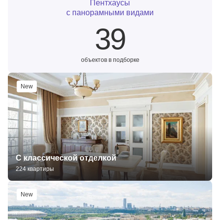
Пентхаусы
с панорамными видами
39
объектов в подборке
New
С классической отделкой
224 квартиры
New