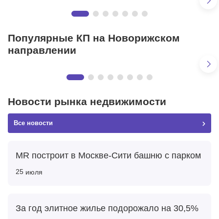
Николино
24 км от МКАД
Популярные КП на Новорижском
69 объектов
направлении
Агаларов Эстейт | Agalarov Estate
24 км от МКАД
Новости рынка недвижимости
85 объектов
Все новости
MR построит в Москве-Сити башню с парком
25
июля
За год элитное жилье подорожало на 30,5%