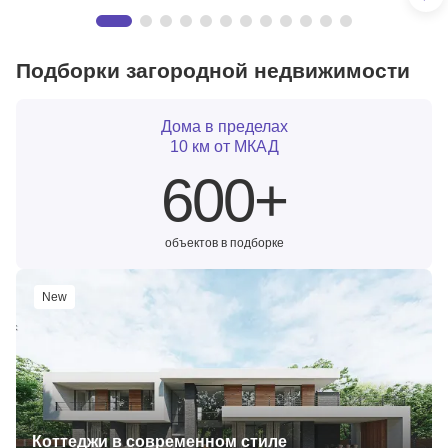
Квартиры
Подборки загородной недвижимости
Вся элитная недвижимость Москвы и МО
30 квартир
Дома в пределах
10 км от МКАД
600+
объектов в подборке
New
Коттеджи в современном стиле