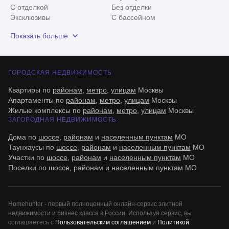
С отделкой
Без отделки
Эксклюзивы
С бассейном
С лесным участком
Истринский район
Показать больше
Красногорский район
Минское шоссе
ГОРОДСКАЯ НЕДВИЖИМОСТЬ
Квартиры по
районам
,
метро
,
улицам
Москвы
Апартаменты по
районам
,
метро
,
улицам
Москвы
Жилые комплексы по
районам
,
метро
,
улицам
Москвы
ЗАГОРОДНАЯ НЕДВИЖИМОСТЬ
Дома по
шоссе
,
районам
и
населенным пунктам
МО
Таунхаусы по
шоссе
,
районам
и
населенным пунктам
МО
Участки по
шоссе
,
районам
и
населенным пунктам
МО
Поселки по
шоссе
,
районам
и
населенным пунктам
МО
Все
0
Homehunter - первый полноценный онлайн-сервис элитной
недвижимости и бизнес класса в России. Используя сервис, вы
Сегодня
0
соглашаетесь с
Пользовательским соглашением
и
Политикой