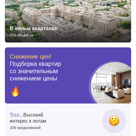
В жилых кварталах
359 объектов
Снижение цен!
Подборка квартир
со значительным
снижением цены
Тссс...
Высокий
интерес к лотам
206 предложений