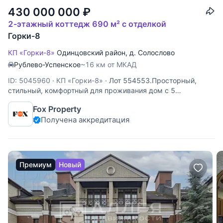
430 000 000
₽
2-этажный коттедж 690 м² с отделкой
Горки-8
КП «Горки-8»
Одинцовский район
,
д. Солослово
Рублево-Успенское
~16 км от МКАД
ID: 5045960
·
КП «Горки-8»
·
Лот 554553.Просторный,
стильный, комфортный для проживания дом с 5
спальнями, СПА зоной и бассейном, дополнительно с
Fox Property
гаражом и квартирой для персонала , отдельно-стоящей
Получена аккредитация
баней , уютной беседкой, потрясающим ландшафтом,
напоминающим ботанический сад с
Премиум
Новый