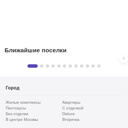
Фитнесы
Ветеринарные клиники
Ближайшие поселки
Буран
Предложения
в КП «Буран»
2 объекта
Город
Жилые комплексы
Квартиры
Пентхаусы
С отделкой
Без отделки
Deluxe
В центре Москвы
Вторичка
Видовые
Эксклюзивы