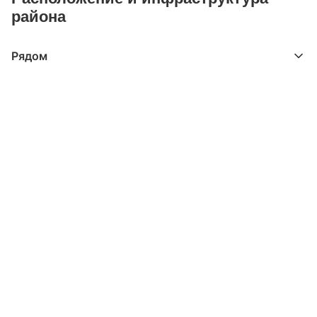
района
Рядом
Выберите расстояние от объекта
До 2000 метров
Школы
Детские клубы
Детские сады
Поликлиники
Больницы
Салоны красоты
Торговые центры