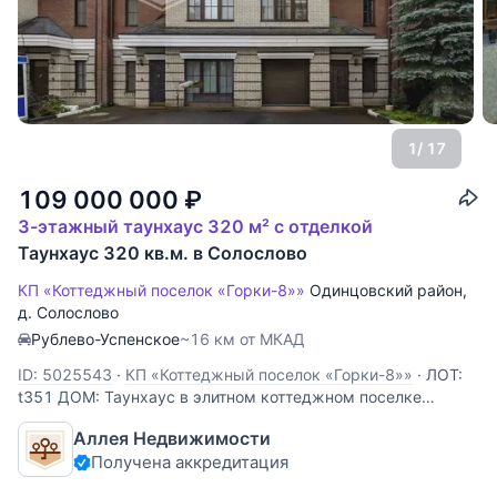
1
/ 17
109 000 000
₽
3-этажный таунхаус 320 м² с отделкой
Таунхаус 320 кв.м. в Солослово
КП «Коттеджный поселок «Горки-8»»
Одинцовский район
,
д. Солослово
Рублево-Успенское
~16 км от МКАД
ID: 5025543
·
КП «Коттеджный поселок «Горки-8»»
·
ЛОТ:
t351 ДОМ: Таунхаус в элитном коттеджном поселке
Горки-8. Дом полностью готов для проживания,
Аллея Недвижимости
установлена вся необходимая мебель и техника. Ремонт в
Получена аккредитация
доме сделан в спокойных тонах. В отделке дома
использованы натуральные дорогие материалы