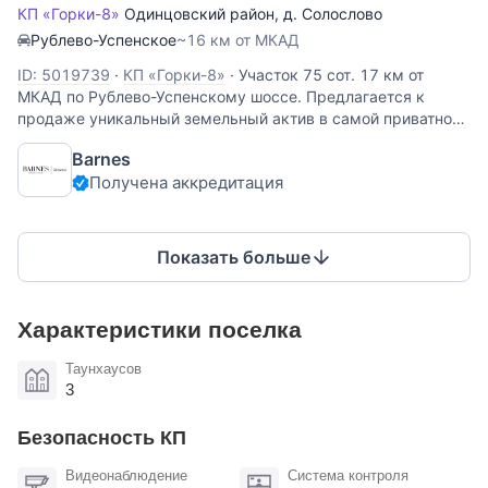
КП «Горки-8»
Одинцовский район
,
д. Солослово
Рублево-Успенское
~16 км от МКАД
ID: 5019739
·
КП «Горки-8»
·
Участок 75 сот. 17 км от
МКАД по Рублево-Успенскому шоссе. Предлагается к
продаже уникальный земельный актив в самой приватной
и охраняемой части премиального коттеджного поселка
Barnes
«Горки-8». Полная тишина, вековые сосны и абсолютное
Получена аккредитация
уединение вдали
Показать больше
Характеристики поселка
Таунхаусов
3
Безопасность КП
Видеонаблюдение
Система контроля