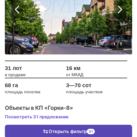
1
/
5
31 лот
16 км
в продаже
от МКАД
68 га
3—70 сот
площадь поселка
площадь участков
Объекты в КП «Горки-8»
Посмотреть 31 предложение
Открыть фильтр
31