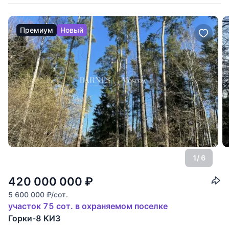
Премиум
Новый
1
/ 6
420 000 000
₽
5 600 000
₽
/сот.
участок 75 сот. в охраняемом поселке
Горки-8 КИЗ