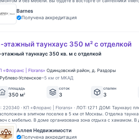
емонтом и без мебели. Вы будете в восторге от сантехники Ville
анузлах, паркетных полах и роскошных отделочных материалах
Barnes
Получена аккредитация
-этажный таунхаус 350 м² с отделкой
-этажный таунхаус 350 кв. м с отделкой
П «Флоранс | Florans»
Одинцовский район
,
д. Раздоры
Рублево-Успенское
~5 км от МКАД
площадь
соток
спален
350 м
3
3
2
D: 220340
·
КП «Флоранс | Florans»
·
ЛОТ: t271 ДОМ: Таунхаус п
асположен в элитном поселке в 5 км от Москвы. Отделка таунх
люч с мебелью. В доме организована зона отдыха с хамамом. В
овременная техника. Интерьер выдержан в
Аллея Недвижимости
Получена аккредитация