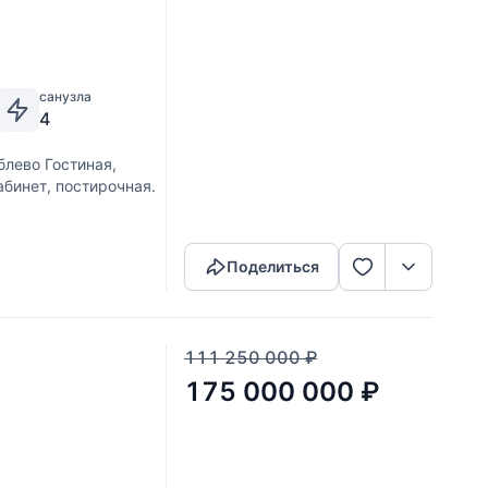
санузла
4
лево Гостиная,
абинет, постирочная.
Скопировать ссылку
Поделиться
111 250 000
₽
175 000 000
₽