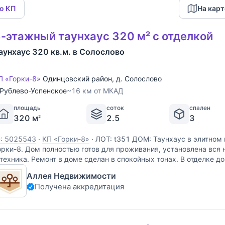
по КП
На карт
-этажный таунхаус 320 м² с отделкой
аунхаус 320 кв.м. в Солослово
П «Горки-8»
Одинцовский район
,
д. Солослово
Рублево-Успенское
~16 км от МКАД
площадь
соток
спален
320 м
2.5
3
2
D: 5025543
·
КП «Горки-8»
·
ЛОТ: t351 ДОМ: Таунхаус в элитном
орки-8. Дом полностью готов для проживания, установлена вся
 техника. Ремонт в доме сделан в спокойных тонах. В отделке 
атуральные дорогие материалы
Аллея Недвижимости
Получена аккредитация