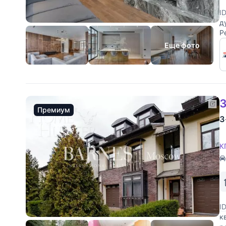
I
д
Р
к
Еще фото
3
Премиум
3
К
I
к