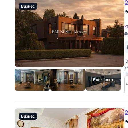
2
Бизнес
Р
К
I
у
н
п
Еще фото
2
Бизнес
Р