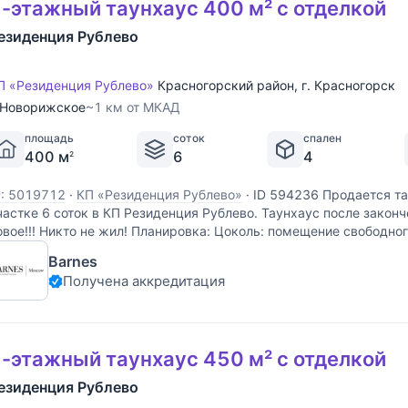
-этажный таунхаус 400 м² с отделкой
езиденция Рублево
П «Резиденция Рублево»
Красногорский район
,
г. Красногорск
Новорижское
~1 км от МКАД
площадь
соток
спален
400 м
6
4
2
D: 5019712
·
КП «Резиденция Рублево»
·
ID 594236 Продается тау
частке 6 соток в КП Резиденция Рублево. Таунхаус после законч
овое!!! Никто не жил! Планировка: Цоколь: помещение свободног
литке), высота потолка 1,7 м. 1 этаж:
Barnes
Получена аккредитация
-этажный таунхаус 450 м² с отделкой
езиденция Рублево