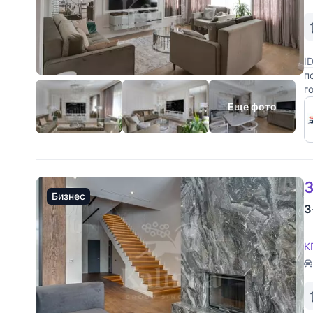
I
п
г
б
Еще фото
3
Бизнес
3
К