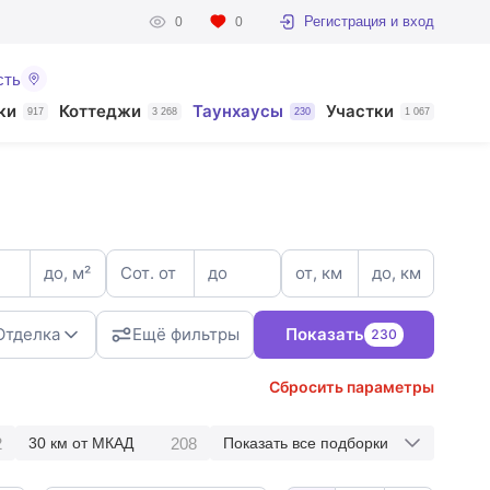
Регистрация и вход
0
0
сть
ки
Коттеджи
Таунхаусы
Участки
917
3 268
230
1 067
до, м²
Сот. от
до
от, км
до, км
Отделка
Ещё фильтры
Показать
230
Сбросить параметры
3
2
208
30 км от МКАД
Показать все подборки