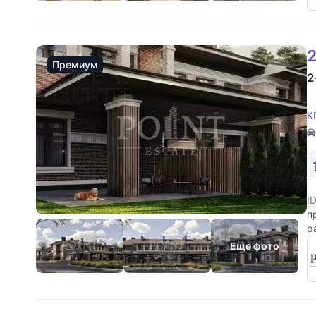
2
Премиум
2
К
I
п
р
п
Еще фото