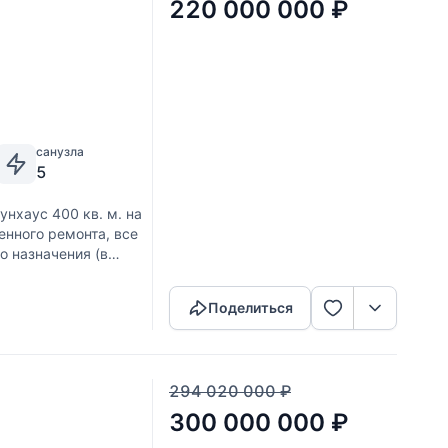
220 000 000
₽
санузла
5
нхаус 400 кв. м. на
енного ремонта, все
о назначения (в
Скопировать ссылку
Поделиться
294 020 000
₽
300 000 000
₽