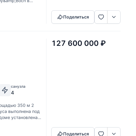
roy&amp;Boch в
Скопировать ссылку
Поделиться
127 600 000
₽
санузла
4
лощадью 350 м 2
ауса выполнена под
 доме установлена
Скопировать ссылку
Поделиться