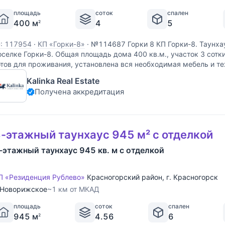
площадь
соток
спален
400 м
4
5
2
D: 117954
·
КП «Горки-8»
·
№114687 Горки 8 КП Горки-8. Таунха
оселке Горки-8. Общая площадь дома 400 кв.м., участок 3 сотк
отов для проживания, установлена вся необходимая мебель и те
еседка. Планировка дома: Цоколь: сауна,
Kalinka Real Estate
Получена аккредитация
-этажный таунхаус 945 м² с отделкой
-этажный таунхаус 945 кв. м с отделкой
П «Резиденция Рублево»
Красногорский район
,
г. Красногорск
Новорижское
~1 км от МКАД
площадь
соток
спален
945 м
4.56
6
2