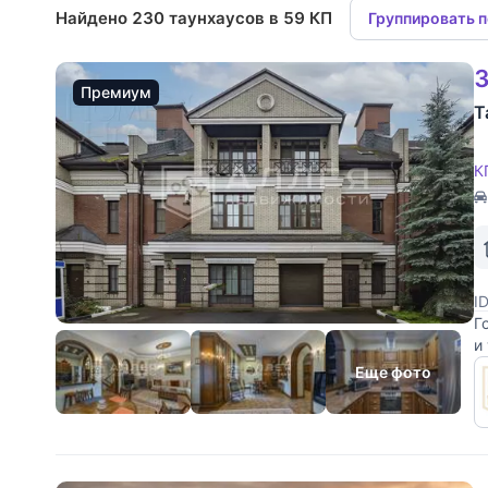
Найдено 230 таунхаусов в 59 КП
Группировать 
3
Премиум
Т
К
I
Г
и
н
Еще фото