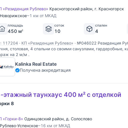
П «Резиденция Рублево»
Красногорский район
,
г. Красногорск
Новорижское
~1 км от МКАД
площадь
соток
спален
450 м
10
4
2
D: 117204
·
КП «Резиденция Рублево»
·
№046022 Резиденция Руб
ухня, столовая, 4 спальни со своими санузлами, гардеробные, к
араж на 2 м/м .
Kalinka Real Estate
Получена аккредитация
-этажный таунхаус 400 м² с отделкой
орки 8
П «Горки-8»
Одинцовский район
,
д. Солослово
Рублево-Успенское
~16 км от МКАД