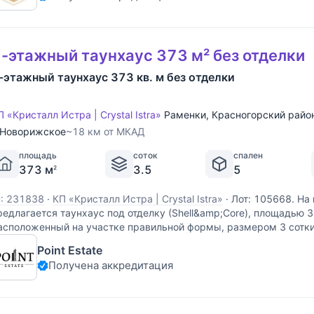
-этажный таунхаус 373 м² без отделки
-этажный таунхаус 373 кв. м без отделки
П «Кристалл Истра | Crystal Istra»
Раменки
,
Красногорский райо
Новорижское
~18 км от МКАД
площадь
соток
спален
373 м
3.5
5
2
D: 231838
·
КП «Кристалл Истра | Crystal Istra»
·
Лот: 105668. На
редлагается таунхаус под отделку (Shell&amp;Core), площадью 3
асположенный на участке правильной формы, размером 3 сотк
оселке "Crystal Istra (Кристал Истра)". Планировка: 1-й уровень:
Point Estate
Получена аккредитация