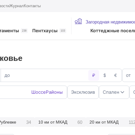
вости
Журнал
Контакты
Загородная недвижимо
таменты
Пентхаусы
Коттеджные посел
238
103
сковье
до
от
₽
$
€
Шоссе
Районы
Эксклюзив
Спален
1
2
4
5+
34
60
11
Рублевке
10 км от МКАД
20 км от МКАД