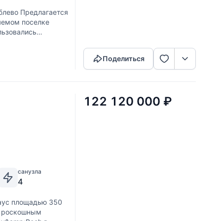
лево Предлагается
няемом поселке
льзовались
Скопировать ссылку
 с
Поделиться
122 120 000
₽
санузла
4
аус площадью 350
с роскошным