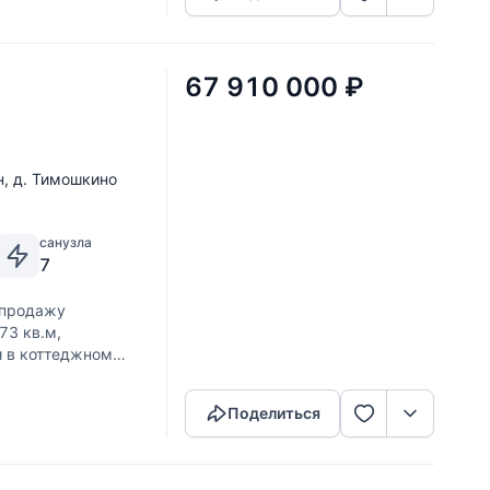
67 910 000
₽
н
,
д. Тимошкино
санузла
7
 продажу
73 кв.м,
и в коттеджном
Скопировать ссылку
 гостиная
Поделиться