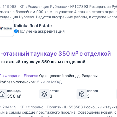
D: 119098
·
КП «Резиденция Рублево»
·
№127393 Резиденция Руб
уплекс с бассейном 900 кв.м на участке 4 сотки в строго охра
езиденция Рублево. Ведутся внутренние работы, в отделке испо
ачественные материалы. В планировке предусмотрены 5 спален
Kalinka Real Estate
Получена аккредитация
-этажный таунхаус 350 м² с отделкой
-этажный таунхаус 350 кв. м с отделкой
П «Флоранс | Florans»
Одинцовский район
,
д. Раздоры
Рублево-Успенское
~5 км от МКАД
площадь
соток
спален
350 м
3
3
2
D: 204419
·
КП «Флоранс | Florans»
·
lD 556568 Роскошный таунх
в.м в самом сердце престижного поселка! Совершенно новый, 