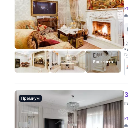
К
I
к
Г
Еще фото
3
Премиум
Г
К