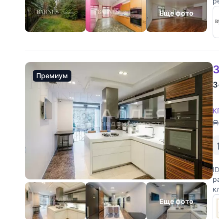
р
с
Еще фото
3
Премиум
3
К
I
р
к
с
Еще фото