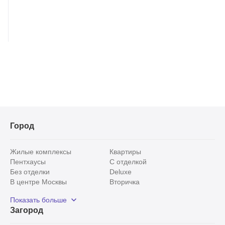
Город
Жилые комплексы
Квартиры
Пентхаусы
С отделкой
Без отделки
Deluxe
В центре Москвы
Вторичка
Видовые
Эксклюзивы
Показать больше
Рядом с парком
Популярные локации
Загород
С панорамными окнами
Внутри Садового кольца