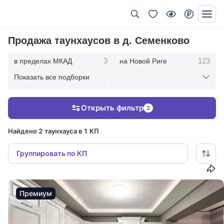
Продажа таунхаусов в д. Семенково
3
123
в пределах МКАД
на Новой Риге
Показать все подборки
34
60
на Рублевке
10 км от МКАД
Открыть фильтр
2
112
208
20 км от МКАД
30 км от МКАД
Найдено 2 таунхауса в 1 КП
Группировать по КП
Премиум