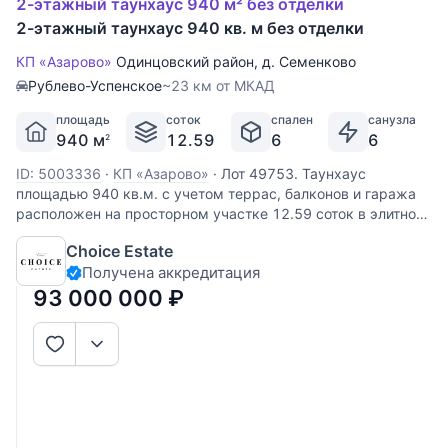
2-этажный таунхаус 940 м² без отделки
2-этажный таунхаус 940 кв. м без отделки
КП «Азарово»
Одинцовский район
,
д. Семенково
Рублево-Успенское
~23 км от МКАД
площадь
соток
спален
санузла
940 м
12.59
6
6
2
ID: 5003336
·
КП «Азарово»
·
Лот 49753. Таунхаус
площадью 940 кв.м. с учетом террас, балконов и гаража
расположен на просторном участке 12.59 соток в элитном
коттеджном поселке "Азарово". В таунхаусе
Choice Estate
предусмотрены: 5 спален со своими с/у и гардеробными
Получена аккредитация
комнатами, кухня, гостиная
93 000 000
₽