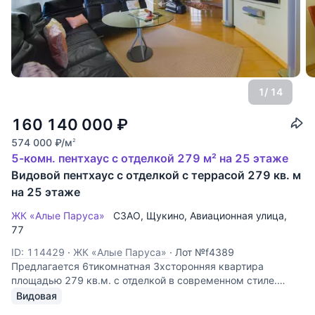
1
/ 14
160 140 000
₽
574 000
₽
/м
2
5-комн. пентхаус с отделкой 279 м² на 25 этаже
Видовой пентхаус с отделкой с террасой 279 кв. м
на 25 этаже
ЖК «Алые Паруса»
СЗАО
,
Щукино
,
Авиационная улица
,
77
ID: 114429
·
ЖК «Алые Паруса»
·
Лот №f4389
Предлагается 6тикомнатная 3хсторонняя квартира
площадью 279 кв.м. с отделкой в современном стиле.
Планировка: гостиная-столовая 70 кв. м, 3 спальни,
Видовая
кабинет, зимний сад, гардеробная, постирочная, 2 с/у.