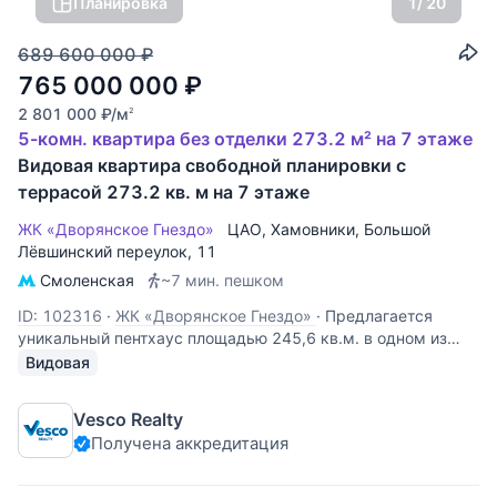
Планировка
1
/ 20
689 600 000
₽
765 000 000
₽
2 801 000
₽
/м
2
5-комн. квартира без отделки 273.2 м² на 7 этаже
Видовая квартира свободной планировки с
террасой 273.2 кв. м на 7 этаже
ЖК «Дворянское Гнездо»
ЦАО
,
Хамовники
,
Большой
Лёвшинский переулок
, 11
Смоленская
~7 мин. пешком
ID: 102316
·
ЖК «Дворянское Гнездо»
·
Предлагается
уникальный пентхаус площадью 245,6 кв.м. в одном из
самых знаковых домов в Москве! Потолки 3.3 метра.
Видовая
Часть окон с панорамным остекление, а также
великолепная терраса, из которой открывается
Vesco Realty
панорамный вид на Москву, здание МИД!!!
Получена аккредитация