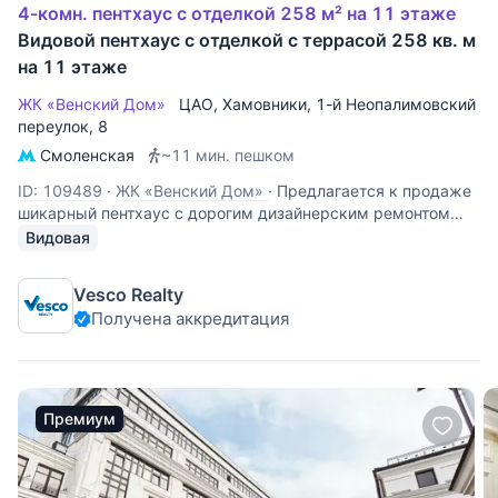
4-комн. пентхаус с отделкой 258 м² на 11 этаже
Видовой пентхаус с отделкой с террасой 258 кв. м
на 11 этаже
ЖК «Венский Дом»
ЦАО
,
Хамовники
,
1-й Неопалимовский
переулок
, 8
Смоленская
~11 мин. пешком
ID: 109489
·
ЖК «Венский Дом»
·
Предлагается к продаже
шикарный пентхаус с дорогим дизайнерским ремонтом
площадью 230,5 квадратных метров в жилом комплексе
Видовая
«Венский Дом», расположенном в районе Хамовники. В
квартире выполнен дизайнерский ремонт в классическом
Vesco Realty
стиле с отделкой
Получена аккредитация
Премиум