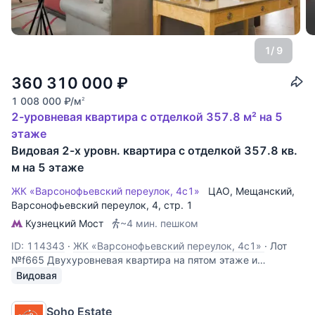
1
/ 9
360 310 000
₽
1 008 000
₽
/м
2
2-уровневая квартира с отделкой 357.8 м² на 5
этаже
Видовая 2-х уровн. квартира с отделкой 357.8 кв.
м на 5 этаже
ЖК «Варсонофьевский переулок, 4с1»
ЦАО
,
Мещанский
,
Варсонофьевский переулок
, 4, стр. 1
Кузнецкий Мост
~4 мин. пешком
ID: 114343
·
ЖК «Варсонофьевский переулок, 4с1»
·
Лот
№f665 Двухуровневая квартира на пятом этаже и
эксплуатируемом чердаке доходного дома по
Видовая
Варсонофьевскому переулку, площадью 358 кв.м. Сделана
отделка помещения в классическом французском стиле по
Soho Estate