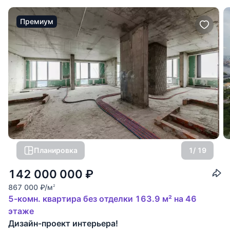
Премиум
Планировка
1
/ 19
142 000 000
₽
867 000
₽
/м
2
5-комн. квартира без отделки 163.9 м² на 46
этаже
Дизайн-проект интерьера!