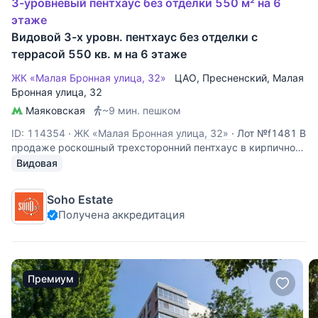
3-уровневый пентхаус без отделки 550 м² на 6
этаже
Видовой 3-х уровн. пентхаус без отделки с
террасой 550 кв. м на 6 этаже
ЖК «Малая Бронная улица, 32»
ЦАО
,
Пресненский
,
Малая
Бронная улица
, 32
Маяковская
~9 мин. пешком
ID: 114354
·
ЖК «Малая Бронная улица, 32»
·
Лот №f1481 В
продаже роскошный трехсторонний пентхаус в кирпичном
доходном доме с башнями 1913 года постройки.
Видовая
Треххуровневый пентхаус под "чистовую" отделку
занимает 6-й, 7-й этажи дома, и мансардный этаж.
Soho Estate
Площадь первого уровня составляет 247.3 кв
Получена аккредитация
Премиум