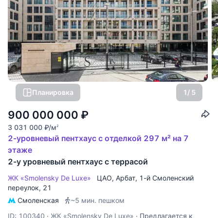
Планировка
1
/ 5
900 000 000
₽
3 031 000
₽
/м
2
2-уровневый пентхаус с отделкой 297 м² на 7
этаже
2-у уровневый пентхаус с террасой
ЖК «Smolensky De Luxe»
ЦАО
,
Арбат
,
1-й Смоленский
переулок
, 21
Смоленская
~5 мин. пешком
ID: 100340
·
ЖК «Smolensky De Luxe»
·
Предлагается к