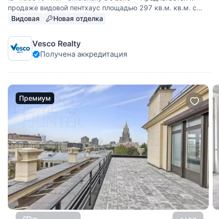
продаже видовой пентхаус площадью 297 кв.м. кв.м. с
террасой 140 кв.м. Абсолютно новая дизайнерская отделка
Видовая
Новая отделка
на финальной стадии. Высота потолка – 4,25 м.
Панорамное остекление. Камин. Планировкой
Vesco Realty
предусмотрены: 1 уровень - гостиная,
Получена аккредитация
Премиум