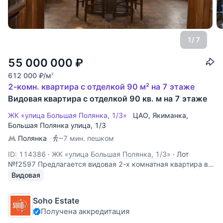
1
/ 7
55 000 000
₽
612 000
₽
/м
2
2-комн. квартира с отделкой 90 м² на 7 этаже
Видовая квартира с отделкой 90 кв. м на 7 этаже
ЖК «улица Большая Полянка, 1/3»
ЦАО
,
Якиманка
,
Большая Полянка улица
, 1/3
Полянка
~7 мин. пешком
ID: 114386
·
ЖК «улица Большая Полянка, 1/3»
·
Лот
№f2597 Предлагается видовая 2-х комнатная квартира в
классическом стиле, с потрясающими видами. В квартире
Видовая
сделан качественный ремонт, на полу дубовый паркет, в
ванная комната отделана мрамором, окна стеклопакеты.
Soho Estate
Планировка: холл, гостиная,
Получена аккредитация