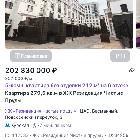
Планировка
1
/ 11
202 830 000
₽
957 000
₽
/м
2
5-комн. квартира без отделки 212 м² на 6 этаже
Квартира 279,5 кв.м в ЖК Резиденция Чистые
Пруды
ЖК «Резиденция Чистые пруды»
ЦАО
,
Басманный
,
Подсосенский переулок
, 3
Курская
~7 мин. пешком
ID: 112733
·
ЖК «Резиденция Чистые пруды»
·
ID: 34956