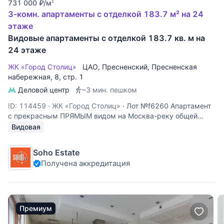
731 000
₽
/м
2
3-комн. апартаменты с отделкой 183.7 м² на 24
этаже
Видовые апартаменты с отделкой 183.7 кв. м на
24 этаже
ЖК «Город Столиц»
ЦАО
,
Пресненский
,
Пресненская
набережная
, 8, стр. 1
Деловой центр
~3 мин. пешком
ID: 114459
·
ЖК «Город Столиц»
·
Лот №f6260 Апартамент
с прекрасным ПРЯМЫМ видом на Москва-реку общей
площадью 183,7 кв. м. на 30 этаже башни Москва. Отделка
Видовая
в современном стиле. Кухня-гостиная, 2 спальни, 2
санузла. 2 машино-места в подземной парковке (130 000
Soho Estate
$ каждое)
Получена аккредитация
Премиум