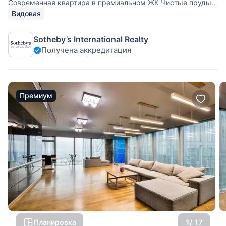
Современная квартира в премиальном ЖК Чистые пруды.
Возможно распланировать: кухня-столовая, просторная
Видовая
гостиная, мастер-спальню с собственной ванной комнатой,
две гостевые или детские спальни/кабинет, до трех
Sotheby’s International Realty
гостевых санузлов, зимний сад
Получена аккредитация
Премиум
Планировка
1
/ 17