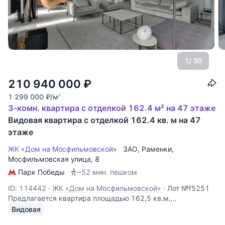
1
/ 30
210 940 000
₽
1 299 000
₽
/м
2
3-комн. квартира с отделкой 162.4 м² на 47 этаже
Видовая квартира с отделкой 162.4 кв. м на 47
этаже
ЖК «Дом на Мосфильмовской»
ЗАО
,
Раменки
,
Мосфильмовская улица
, 8
Парк Победы
~52 мин. пешком
ID: 114442
·
ЖК «Дом на Мосфильмовской»
·
Лот №f5251
Предлагается квартира площадью 162,5 кв.м,
расположенная в этом эффектном небоскребе, очень
Видовая
удачно спланирована и, благодаря панорамному