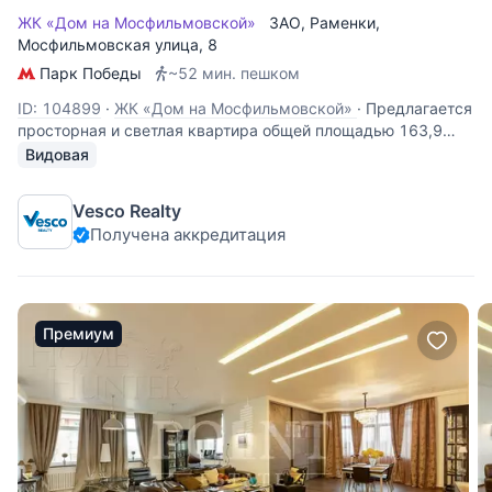
ЖК «Дом на Мосфильмовской»
ЗАО
,
Раменки
,
Мосфильмовская улица
, 8
Парк Победы
~52 мин. пешком
ID: 104899
·
ЖК «Дом на Мосфильмовской»
·
Предлагается
просторная и светлая квартира общей площадью 163,9
кв.м на 46 этаже в корпусе «А» ЖК «Дом на
Видовая
Мосфильмовской». Квартира предлагается без отделки,
свободной планировки. Имеется авторский дизайн-проект!
Vesco Realty
Квартира с панорамными окнами и
Получена аккредитация
Премиум