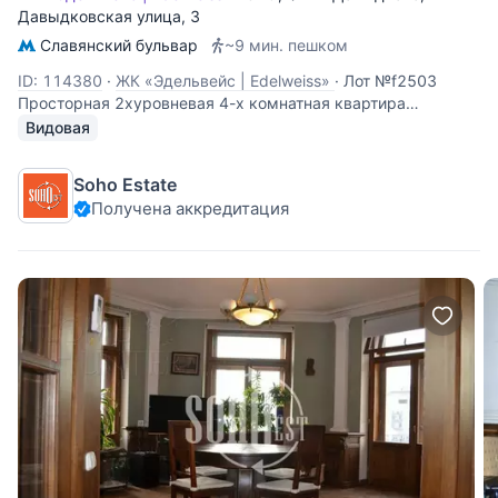
Давыдковская улица
, 3
Славянский бульвар
~9 мин. пешком
ID: 114380
·
ЖК «Эдельвейс | Edelweiss»
·
Лот №f2503
Просторная 2хуровневая 4-х комнатная квартира
площадью 210 кв.м. с отделкой в современном стиле. На
Видовая
1-м уровне спланированы: кухня-столовая-гостиная,
гардеробная, с/узел, 2-й уровень: 3 спальни, кабинет-
Soho Estate
спальня, 2 ванных комнаты. Высота
Получена аккредитация