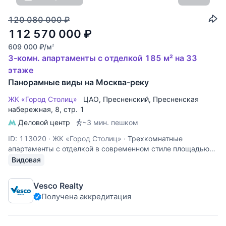
120 080 000
₽
112 570 000
₽
609 000
₽
/м
2
3-комн. апартаменты с отделкой 185 м² на 33
этаже
Панорамные виды на Москва-реку
ЖК «Город Столиц»
ЦАО
,
Пресненский
,
Пресненская
набережная
, 8, стр. 1
Деловой центр
~3 мин. пешком
ID: 113020
·
ЖК «Город Столиц»
·
Трехкомнатные
апартаменты с отделкой в современном стиле площадью
185 кв.м. Расположены на 33 этаже Башни Москва МФК
Видовая
Город столиц. Планировка: кухня-гостиная, спальня со
своей ванной комнатой, кабинет, гостевой санузел,
Vesco Realty
прихожая. Апартаменты
Получена аккредитация