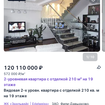
1
/ 10
120 110 000
₽
572 000
₽
/м
2
2-уровневая квартира с отделкой 210 м² на 19
этаже
Видовая 2-х уровн. квартира с отделкой 210 кв. м
на 19 этаже
ЖК «Эдельвейс | Edelweiss»
ЗАО
,
Фили-Давыдково
,