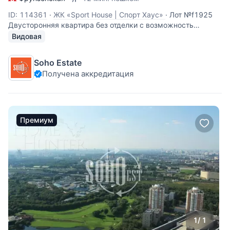
ID: 114361
·
ЖК «Sport House | Спорт Хаус»
·
Лот №f1925
Двусторонняя квартира без отделки с возможность
спланировать 3-х комнатную квартиру: гостиную-кухню, 2
Видовая
спальни, 2 ванных комнаты, 2 гардеробных, прихожую.
Лоджия. Высота потолков 3,4 м. Панорамные окна во двор.
Soho Estate
Получена аккредитация
Премиум
1
/ 1