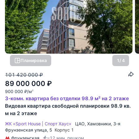
Планировка
1
/ 4
101 420 000
₽
89 000 000
₽
900 000
₽
/м
2
3-комн. квартира без отделки 98.9 м² на 2 этаже
Видовая квартира свободной планировки 98.9 кв.
м на 2 этаже
ЖК «Sport House | Спорт Хаус»
ЦАО
,
Хамовники
,
3-я
Фрунзенская улица
, 5
Корпус 1
Фрунзенская
~12 мин. пешком