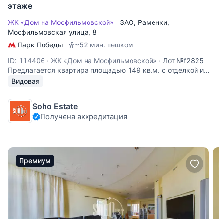
этаже
ЖК «Дом на Мосфильмовской»
ЗАО
,
Раменки
,
Мосфильмовская улица
, 8
Парк Победы
~52 мин. пешком
ID: 114406
·
ЖК «Дом на Мосфильмовской»
·
Лот №f2825
Предлагается квартира площадью 149 кв.м. с отделкой и
мебелью. Квартира идеально спланирована, а благодаря
Видовая
панорамному остеклению в пол из окон открываются
впечатляющие виды на Лужники, здание МГУ, на гольф-
Soho Estate
поле. Просторная квартира с
Получена аккредитация
Премиум