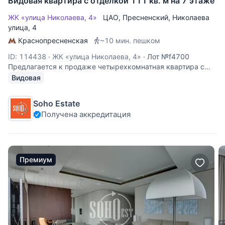
Видовая квартира с отделкой 111 кв. м на 7 этаже
ЖК «улица Николаева, 4»
ЦАО
,
Пресненский
,
Николаева
улица
, 4
Краснопресненская
~10 мин. пешком
ID: 114438
·
ЖК «улица Николаева, 4»
·
Лот №f4700
Предлагается к продаже четырехкомнатная квартира с
ремонтом в классическом стиле. Из окон открываются
Видовая
панорамные виды на Белый дом, гостиницу Украина,
Москва-реку. Кухня, гостиная, три спальни, 2 с/у, два
Soho Estate
балкона. Высокие потолки 3.3 м,
Получена аккредитация
Премиум