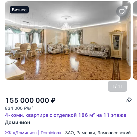
Бизнес
1
/ 11
155 000 000
₽
834 000
₽
/м
2
4-комн. квартира с отделкой 186 м² на 11 этаже
Доминион
ЖК «Доминион | Dominion»
ЗАО
,
Раменки
,
Ломоносовский