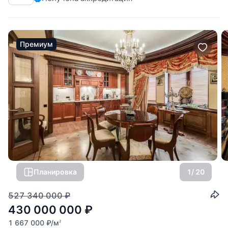
Премиум
Планировка
1
/ 20
527 340 000
₽
430 000 000
₽
1 667 000
₽
/м
2