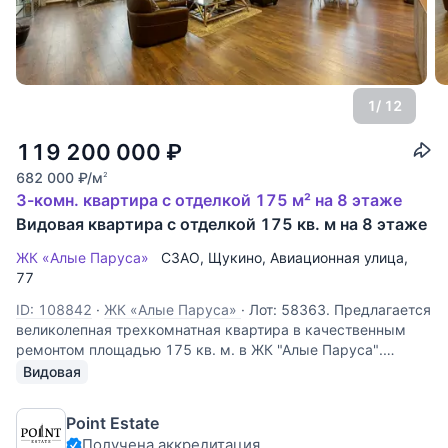
1
/ 12
119 200 000
₽
682 000
₽
/м
2
3-комн. квартира с отделкой 175 м² на 8 этаже
Видовая квартира с отделкой 175 кв. м на 8 этаже
ЖК «Алые Паруса»
СЗАО
,
Щукино
,
Авиационная улица
,
77
ID: 108842
·
ЖК «Алые Паруса»
·
Лот: 58363. Предлагается
великолепная трехкомнатная квартира в качественным
ремонтом площадью 175 кв. м. в ЖК "Алые Паруса".
Функциональная планировка: кухня-гостиная, две спальни,
Видовая
одна из которых со своим санузлом, гардеробная,
гостевой санузел.
Point Estate
Получена аккредитация