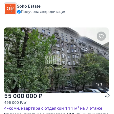
Общая площадь 194 кв. м + Терраса 85
Soho Estate
Получена аккредитация
1
/ 1
55 000 000
₽
496 000
₽
/м
2
4-комн. квартира с отделкой 111 м² на 7 этаже