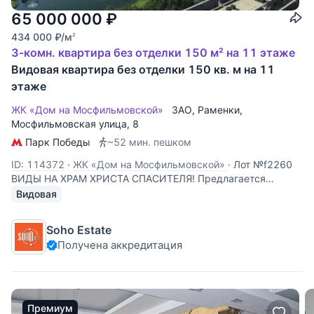
65 000 000
₽
434 000
₽
/м
2
3-комн. квартира без отделки 150 м² на 11 этаже
Видовая квартира без отделки 150 кв. м на 11
этаже
ЖК «Дом на Мосфильмовской»
ЗАО
,
Раменки
,
Мосфильмовская улица
, 8
Парк Победы
~52 мин. пешком
ID: 114372
·
ЖК «Дом на Мосфильмовской»
·
Лот №f2260
ВИДЫ НА ХРАМ ХРИСТА СПАСИТЕЛЯ! Предлагается
квартира площадью 150 кв.м. без отделки. Планировка:
Видовая
гостиная, кухня, 3 спальни, 2 ванных комнаты,
постирочная. В квартире 4 окна. Виды на Храм Христа
Soho Estate
Спасителя, Новодевичий монастырь. ЖК «Дом на
Получена аккредитация
Премиум