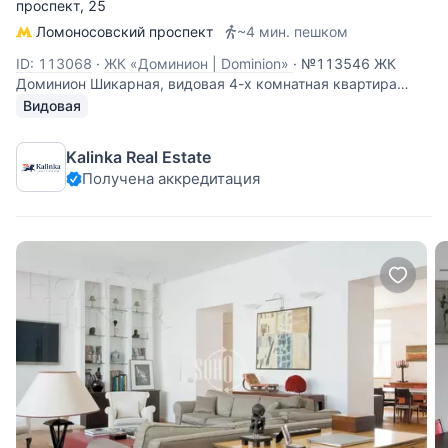
проспект
, 25
Ломоносовский проспект
~4 мин. пешком
ID: 113068
·
ЖК «Доминион | Dominion»
·
№113546 ЖК
Доминион Шикарная, видовая 4-х комнатная квартира
площадью 194 кв.м. в Жилом комплексе "Доминион".
Видовая
Функциональная планировка предполагает кухню-
гостиную и 3 спальни. Сделан эксклюзивный дизайнерский
Kalinka Real Estate
ремонт, вся мебель и техника ведущих
Получена аккредитация