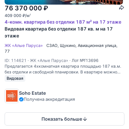
76 370 000
₽
409 000
₽
/м
2
4-комн. квартира без отделки 187 м² на 17 этаже
Видовая квартира без отделки 187 кв. м на 17
этаже
ЖК «Алые Паруса»
СЗАО
,
Щукино
,
Авиационная улица
,
77
ID: 114621
·
ЖК «Алые Паруса»
·
Лот №f13696
Предлагается 4хкомнатная квартира площадью 187 кв.м.
без отделки и свободной планировки. В квартире можно
спланировать: кухню, гостиную, 3 спальни, 3 ванных
Видовая
комнаты, гардеробные, гостевой с/узел, постирочную. 9
окон, из них 2 панорамных
Soho Estate
Получена аккредитация
Показать больше