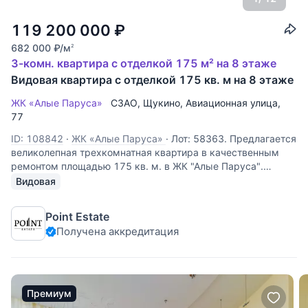
119 200 000
₽
682 000
₽
/м
2
3-комн. квартира с отделкой 175 м² на 8 этаже
Видовая квартира с отделкой 175 кв. м на 8 этаже
ЖК «Алые Паруса»
СЗАО
,
Щукино
,
Авиационная улица
,
77
ID: 108842
·
ЖК «Алые Паруса»
·
Лот: 58363. Предлагается
великолепная трехкомнатная квартира в качественным
ремонтом площадью 175 кв. м. в ЖК "Алые Паруса".
Функциональная планировка: кухня-гостиная, две спальни,
Видовая
одна из которых со своим санузлом, гардеробная,
гостевой санузел.
Point Estate
Получена аккредитация
Премиум