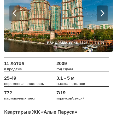
ПАНОРАМА УЛИЦ 360°
1
/
10
11 лотов
2009
в продаже
год сдачи
25-49
3.1 - 5 м
переменная этажность
высота потолков
772
7/19
парковочных мест
корпусов/секций
Квартиры в ЖК «Алые Паруса»