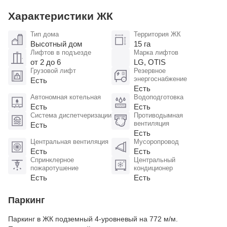
Характеристики ЖК
Тип дома
Территория ЖК
Высотный дом
15 га
Лифтов в подъезде
Марка лифтов
от 2 до 6
LG, OTIS
Грузовой лифт
Резервное
энергоснабжение
Есть
Есть
Автономная котельная
Водоподготовка
Есть
Есть
Система диспетчеризации
Противодымная
вентиляция
Есть
Есть
Центральная вентиляция
Мусоропровод
Есть
Есть
Спринклерное
Центральный
пожаротушение
кондиционер
Есть
Есть
Паркинг
Паркинг в ЖК подземный 4-уровневый на 772 м/м.