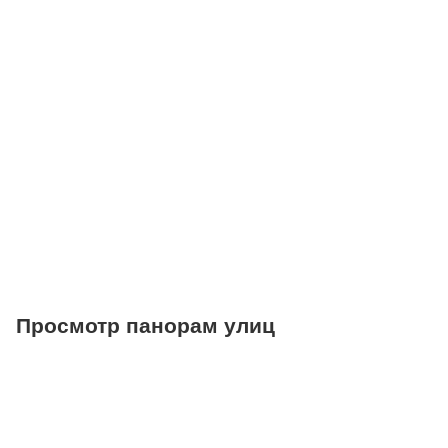
Поликлиники
Больницы
Салоны красоты
Торговые центры
Фитнесы
Ветеринарные клиники
Просмотр панорам улиц