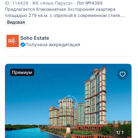
ID: 114429
·
ЖК «Алые Паруса»
·
Лот №f4389
Предлагается 6тикомнатная 3хсторонняя квартира
площадью 279 кв.м. с отделкой в современном стиле.
Планировка: гостиная-столовая 70 кв. м, 3 спальни,
Видовая
кабинет, зимний сад, гардеробная, постирочная, 2 с/у.
Общая площадь 194 кв. м + Терраса 85
Soho Estate
Получена аккредитация
Премиум
1
/ 1