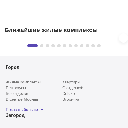
Ближайшие жилые комплексы
Зодиак
Квартиры
в ЖК «Зодиак»
1 квартира
Город
Жилые комплексы
Квартиры
Пентхаусы
С отделкой
Без отделки
Deluxe
В центре Москвы
Вторичка
Видовые
Эксклюзивы
Показать больше
Рядом с парком
Популярные локации
Загород
С панорамными окнами
Внутри Садового кольца