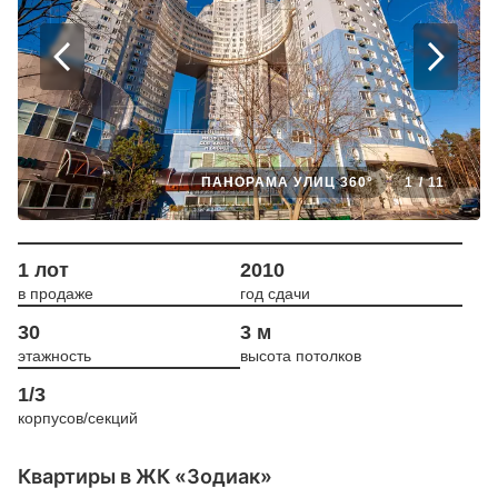
ПАНОРАМА УЛИЦ 360°
1
/
11
1 лот
2010
в продаже
год сдачи
30
3 м
этажность
высота потолков
1/3
корпусов/секций
Квартиры в ЖК «Зодиак»