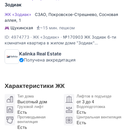
Зодиак
ЖК «Зодиак»
СЗАО
,
Покровское-Стрешнево
,
Сосновая
аллея
, 1
Щукинская
~15 мин. пешком
ID: 4974773
·
ЖК «Зодиак»
·
№170903 ЖК Зодиак 6-ти
комнатная квартира в жилом доме "Зодиак"
Планировочное решение: просторная кухня-гостиная с
Kalinka Real Estate
выходом на утеплённую лоджию, пять изолированных
Получена аккредитация
спален, гардеробная комната, три санузла. Квартира с
дизайнерским ремонтом и
Характеристики ЖК
Тип дома
Лифтов в подъезде
Высотный дом
от 3 до 4
Грузовой лифт
Водоподготовка
Есть
Есть
Противодымная
Центральная вентиляция
вентиляция
Есть
Есть