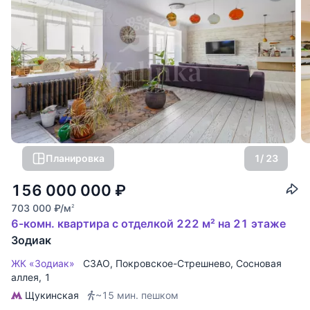
Планировка
1
/ 23
156 000 000
₽
703 000
₽
/м
2
6-комн. квартира с отделкой 222 м² на 21 этаже
Зодиак
ЖК «Зодиак»
СЗАО
,
Покровское-Стрешнево
,
Сосновая
аллея
, 1
Щукинская
~15 мин. пешком