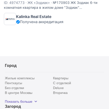
ID: 4974773
·
ЖК «Зодиак»
·
№170903 ЖК Зодиак 6-ти
комнатная квартира в жилом доме "Зодиак"
Планировочное решение: просторная кухня-гостиная с
Kalinka Real Estate
выходом на утеплённую лоджию, пять изолированных
Получена аккредитация
спален, гардеробная комната, три санузла. Квартира с
дизайнерским ремонтом и
Город
Жилые комплексы
Квартиры
Пентхаусы
С отделкой
Без отделки
Deluxe
В центре Москвы
Вторичка
Видовые
Эксклюзивы
Показать больше
Рядом с парком
Популярные локации
Загород
С панорамными окнами
Внутри Садового кольца