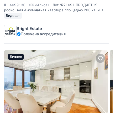
ID: 4699130
·
ЖК «Алиса»
·
Лот №21691 ПРОДАЕТСЯ
роскошная 4-комнатная квартира площадью 200 кв. м в
премиальном жилом комплексе «Алиса», расположенном
Видовая
по адресу: Иваньковское шоссе, дом 5, район СЗАО.
ИДЕАЛЬНОЕ расположение для комфортной жизни:
Bright Estate
Комплекс расположен вблизи
Получена аккредитация
Бизнес