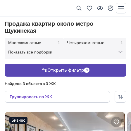
Продажа квартир около метро
Щукинская
1
1
Многокомнатные
Четырехкомнатные
Показать все подборки
1
2
Трехкомнатные
В современном стиле
Открыть фильтр
3
3
Под ключ с мебелью
Найдено 3 объекта в 3 ЖК
Группировать по ЖК
Бизнес