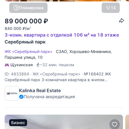
Планировка
1
/ 13
89 000 000
₽
840 000
₽
/м
2
3-комн. квартира с отделкой 106 м² на 18 этаже
Серебряный парк
ЖК «Серебряный парк»
СЗАО
,
Хорошево-Мневники
,
Паршина улица
, 10
Щукинская
~32 мин. пешком
ID: 4833864
·
ЖК «Серебряный парк»
·
№168402 ЖК
Серебряный парк 3-комнатная квартира в жилом
комплексе "Серебряный парк" Планировочное решение:
Kalinka Real Estate
просторная гостиная с кухонной зоной и застекленной,
Получена аккредитация
отапливаемой лоджией, спальня, детская, гардеробная,
места для хранения в каждой комнате
Бизнес