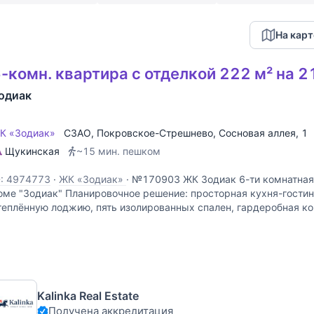
На карт
-комн. квартира с отделкой 222 м² на 2
одиак
К «Зодиак»
СЗАО
,
Покровское-Стрешнево
,
Сосновая аллея
, 1
Щукинская
~15 мин. пешком
D: 4974773
·
ЖК «Зодиак»
·
№170903 ЖК Зодиак 6-ти комнатная
оме "Зодиак" Планировочное решение: просторная кухня-гостин
теплённую лоджию, пять изолированных спален, гардеробная ком
вартира с дизайнерским ремонтом и
Kalinka Real Estate
Получена аккредитация