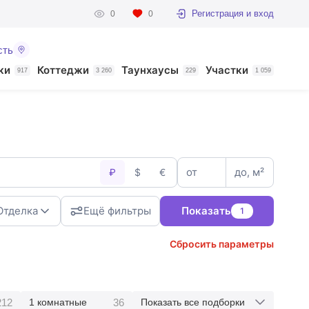
Регистрация и вход
0
0
сть
ки
Коттеджи
Таунхаусы
Участки
917
3 260
229
1 059
от
до, м²
₽
$
€
Отделка
Ещё фильтры
Показать
1
Сбросить параметры
212
36
1 комнатные
Показать все подборки