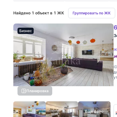
Найдено 1 объект в 1 ЖК
Группировать по ЖК
6
Бизнес
З
Ж
I
д
у
К
Планировка
Еще фото