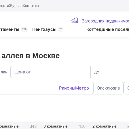
вости
Журнал
Контакты
Загородная недвижимо
ртаменты
Пентхаусы
Коттеджные посел
239
70
 аллея в Москве
Цена от
до
ален
Районы
Метро
Эксклюзив
343
416
комнатные
3 комнатные
2 комнатные