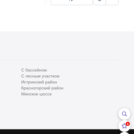
С бассейном
С лесным участком
Все
0
Истринский район
Красногорский район
Сегодня
0
Минское шоссе
Вчера
0
За неделю
0
0
За месяц
0