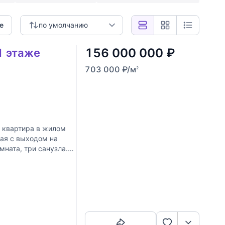
е
по умолчанию
156 000 000
₽
1 этаже
703 000
₽
/м
2
 квартира в жилом
ая с выходом на
ната, три санузла.
Скопировать ссылку