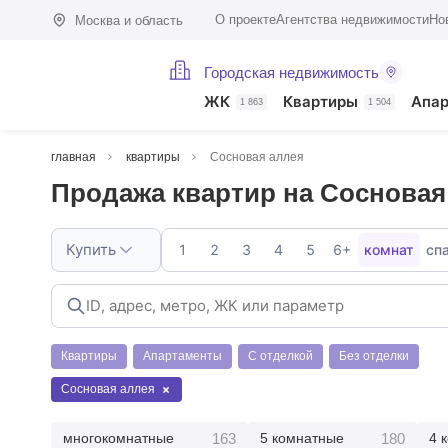
О проекте
Агентства недвижимости
Но
Москва и область
Городская недвижимость
ЖК
Квартиры
Апа
1 863
1 504
главная
квартиры
Сосновая аллея
Продажа квартир на Сосновая
Купить
1
2
3
4
5
6+
комнат
сп
Квартиры
Апартаменты
С отделкой
Без отделки
Сосновая аллея
163
180
многокомнатные
5 комнатные
4 