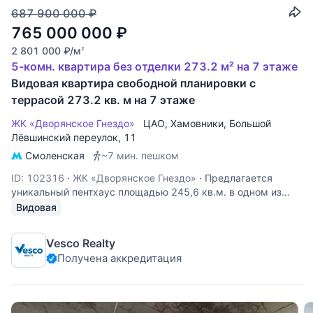
687 900 000
₽
765 000 000
₽
2 801 000
₽
/м
2
5-комн. квартира без отделки 273.2 м² на 7 этаже
Видовая квартира свободной планировки с
террасой 273.2 кв. м на 7 этаже
ЖК «Дворянское Гнездо»
ЦАО
,
Хамовники
,
Большой
Лёвшинский переулок
, 11
Смоленская
~7 мин. пешком
ID: 102316
·
ЖК «Дворянское Гнездо»
·
Предлагается
уникальный пентхаус площадью 245,6 кв.м. в одном из
самых знаковых домов в Москве! Потолки 3.3 метра.
Видовая
Часть окон с панорамным остекление, а также
великолепная терраса, из которой открывается
Vesco Realty
панорамный вид на Москву, здание МИД!!!
Получена аккредитация