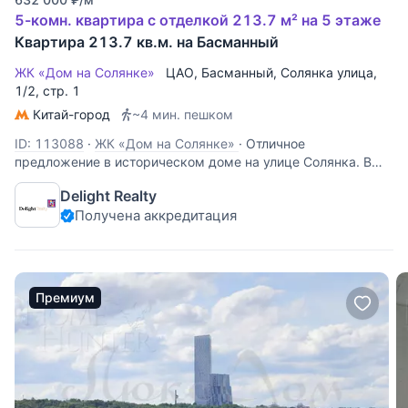
5-комн. квартира с отделкой 213.7 м² на 5 этаже
Квартира 213.7 кв.м. на Басманный
ЖК «Дом на Солянке»
ЦАО
,
Басманный
,
Солянка улица
,
1/2, стр. 1
Китай-город
~4 мин. пешком
ID: 113088
·
ЖК «Дом на Солянке»
·
Отличное
предложение в историческом доме на улице Солянка. В
продажу предлагается редкая по масштабу и атмосфере
Delight Realty
квартира общей площадью 213,7 кв.м. Планировка
Получена аккредитация
включает в себя: просторную гостиную-столовую, три
изолированные спальни, основная спальня
Премиум