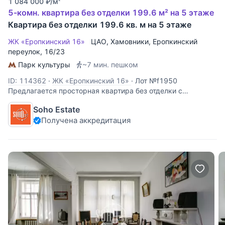
1 084 000
₽
/м
5-комн. квартира без отделки 199.6 м² на 5 этаже
Квартира без отделки 199.6 кв. м на 5 этаже
ЖК «Еропкинский 16»
ЦАО
,
Хамовники
,
Еропкинский
переулок
, 16/23
Парк культуры
~7 мин. пешком
ID: 114362
·
ЖК «Еропкинский 16»
·
Лот №f1950
Предлагается просторная квартира без отделки с
возможностью спланировать 5 комнат, 4 спальни. Окна на
Soho Estate
две стороны. Открытые виды в сторону Храма Христа
Получена аккредитация
Спасителя. 2 зависимых машиноместа в подземном
паркинге (-1 уровень) входят в стоимость