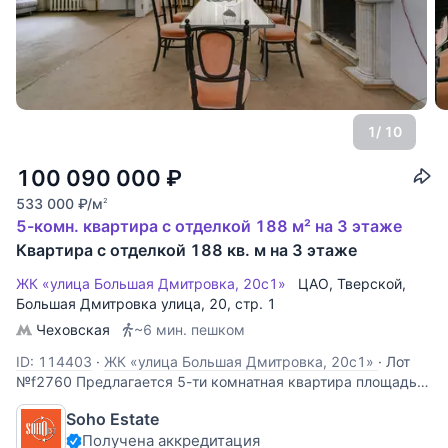
1
/ 10
100 090 000
₽
533 000
₽
/м
2
5-комн. квартира с отделкой 188 м² на 3 этаже
Квартира с отделкой 188 кв. м на 3 этаже
ЖК «улица Большая Дмитровка, 20с1»
ЦАО
,
Тверской
,
Большая Дмитровка улица
, 20, стр. 1
Чеховская
~6 мин. пешком
ID: 114403
·
ЖК «улица Большая Дмитровка, 20с1»
·
Лот
№f2760 Предлагается 5-ти комнатная квартира площадью
188 кв.м. под отделку. Функциональная планировка: холл,
Soho Estate
гостиная, кухня, 4 спальни, 3 ванных комнаты. Высота
Получена аккредитация
потолка 3,8 м. Окна на 2 стороны света. Наземный паркинг