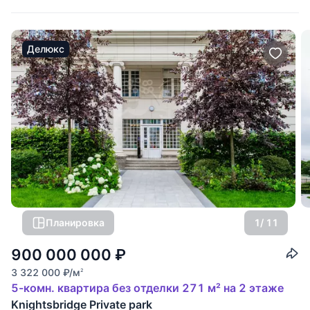
Делюкс
Планировка
1
/ 11
900 000 000
₽
3 322 000
₽
/м
2
5-комн. квартира без отделки 271 м² на 2 этаже
Knightsbridge Private park