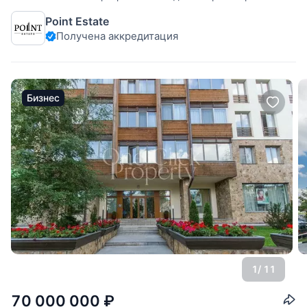
в ЖК "Жуковка Шале". Интегрирована система увлажнения
Point Estate
квартиры, система умный дом, установлены шторы с
Получена аккредитация
электроприводом. Комфортная планировка:
Бизнес
1
/ 11
70 000 000
₽