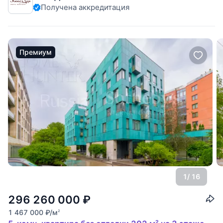
Получена аккредитация
спален. "Дом на Мосфильмовской" - самый эффектный и
модный небоскреб рядом с центром Москвы с
Премиум
1
/ 16
296 260 000
₽
1 467 000
₽
/м
2