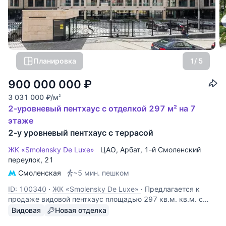
Планировка
1
/ 5
900 000 000
₽
3 031 000
₽
/м
2
2-уровневый пентхаус с отделкой 297 м² на 7
этаже
2-у уровневый пентхаус с террасой
ЖК «Smolensky De Luxe»
ЦАО
,
Арбат
,
1-й Смоленский
переулок
, 21
Смоленская
~5 мин. пешком
ID: 100340
·
ЖК «Smolensky De Luxe»
·
Предлагается к
продаже видовой пентхаус площадью 297 кв.м. кв.м. с
террасой 140 кв.м. Абсолютно новая дизайнерская отделка
Видовая
Новая отделка
на финальной стадии. Высота потолка – 4,25 м.