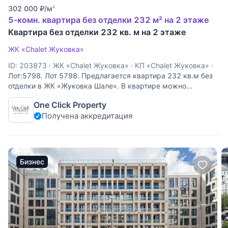
302 000
₽
/м
2
5-комн. квартира без отделки 232 м² на 2 этаже
Квартира без отделки 232 кв. м на 2 этаже
ЖК «Chalet Жуковка»
ID: 203873
·
ЖК «Chalet Жуковка»
·
КП «Chalet Жуковка»
·
Лот:5798. Лот 5798. Предлагается квартира 232 кв.м без
отделки в ЖК «Жуковка Шале». В квартире можно
спланировать просторную гостиную с отличным балконом,
One Click Property
кухню, столовую, три спальни с ванными комнатами и
Получена аккредитация
гардеробными. Приятные виды на парк и
Бизнес