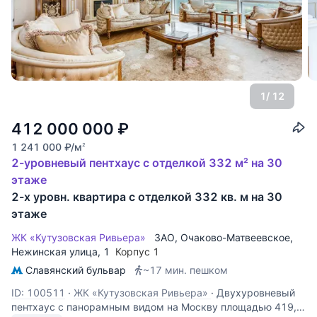
1
/ 12
412 000 000
₽
1 241 000
₽
/м
2
2-уровневый пентхаус с отделкой 332 м² на 30
этаже
2-х уровн. квартира с отделкой 332 кв. м на 30
этаже
ЖК «Кутузовская Ривьера»
ЗАО
,
Очаково-Матвеевское
,
Нежинская улица
, 1
Корпус 1
Славянский бульвар
~17 мин. пешком
ID: 100511
·
ЖК «Кутузовская Ривьера»
·
Двухуровневый
пентхаус с панорамным видом на Москву площадью 419,3