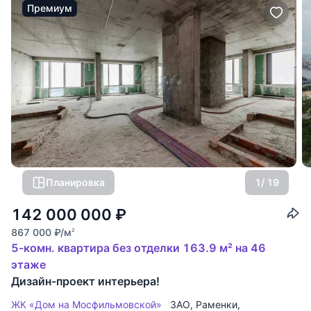
Премиум
Планировка
1
/ 19
142 000 000
₽
867 000
₽
/м
2
5-комн. квартира без отделки 163.9 м² на 46
этаже
Дизайн-проект интерьера!
ЖК «Дом на Мосфильмовской»
ЗАО
,
Раменки
,