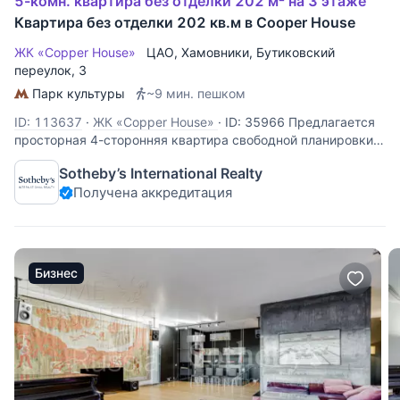
5-комн. квартира без отделки 202 м² на 3 этаже
Квартира без отделки 202 кв.м в Cooper House
ЖК «Copper House»
ЦАО
,
Хамовники
,
Бутиковский
переулок
, 3
Парк культуры
~9 мин. пешком
ID: 113637
·
ЖК «Copper House»
·
ID: 35966 Предлагается
просторная 4-сторонняя квартира свободной планировки в
клубном доме. В квартире 14 окон, высокие потолки,
Sotheby’s International Realty
собственный лифт. В подъезде всего 5 квартир, есть
Получена аккредитация
машино-места в подземном паркинге. Подземный паркинг,
Бизнес