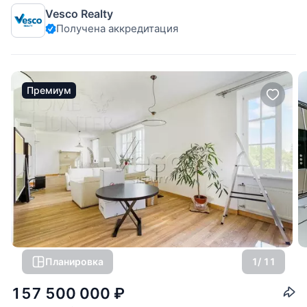
Панорамное остекление. Камин. Планировкой
Vesco Realty
предусмотрены: 1 уровень - гостиная,
Получена аккредитация
Премиум
Планировка
1
/ 11
157 500 000
₽