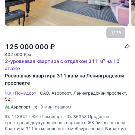
1
/ 28
125 000 000
₽
402 000
₽
/м
2
2-уровневая квартира с отделкой 311 м² на 10
этаже
Роскошная квартира 311 кв.м на Ленинградском
проспекте
ЖК «Помидор»
САО
,
Аэропорт
,
Ленинградский проспект
,
52
Аэропорт
~9 мин. пешком
ID: 113642
·
ЖК «Помидор»
·
ID: 36358 Продается
просторная двухуровневая квартира в ЖК бизнес класса.
Квартира 311 кв.м, полностью меблированная. В квартире
выполнен дизайнерский ремонт, использовались