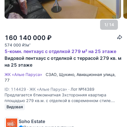
1
/ 14
160 140 000
₽
574 000
₽
/м
2
5-комн. пентхаус с отделкой 279 м² на 25 этаже
Видовой пентхаус с отделкой с террасой 279 кв. м
на 25 этаже
ЖК «Алые Паруса»
СЗАО
,
Щукино
,
Авиационная улица
,
77
ID: 114429
·
ЖК «Алые Паруса»
·
Лот №f4389
Предлагается 6тикомнатная 3хсторонняя квартира
площадью 279 кв.м. с отделкой в современном стиле.
Планировка: гостиная-столовая 70 кв. м, 3 спальни,
Видовая
кабинет, зимний сад, гардеробная, постирочная, 2 с/у.
Общая площадь 194 кв. м + Терраса 85
Soho Estate