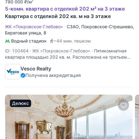
780 000
₽
/м
2
5-комн. квартира с отделкой 202 м² на 3 этаже
Квартира с отделкой 202 кв. м на 3 этаже
ЖК «Покровское-Глебово»
СЗАО
,
Покровское-Стрешнево
,
Береговая улица
, 8
Водный стадион
~44 мин. пешком
ID: 100464
·
ЖК «Покровское-Глебово»
·
Пятикомнатная
квартира площадью 202 кв. м. Расположена на третьем
этаже жилого комплекса «Покровское-Глебово».
Vesco Realty
Пространство спланировано как: кухня-столовая-гостиная,
Получена аккредитация
мастер-спальня, две детские комнаты, кабинет,
постирочная, 2 ванные комнаты,
Делюкс