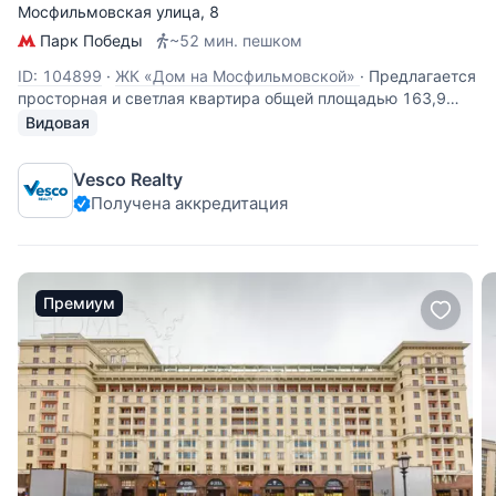
Мосфильмовская улица
, 8
Парк Победы
~52 мин. пешком
ID: 104899
·
ЖК «Дом на Мосфильмовской»
·
Предлагается
просторная и светлая квартира общей площадью 163,9
кв.м на 46 этаже в корпусе «А» ЖК «Дом на
Видовая
Мосфильмовской». Квартира предлагается без отделки,
свободной планировки. Имеется авторский дизайн-проект!
Vesco Realty
Квартира с панорамными окнами и
Получена аккредитация
Премиум