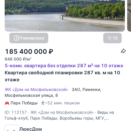
Планировка
1
/ 15
185 400 000
₽
646 000
₽
/м
2
5-комн. квартира без отделки 287 м² на 10 этаже
Квартира свободной планировки 287 кв. м на 10
этаже
ЖК «Дом на Мосфильмовской»
ЗАО
,
Раменки
,
Мосфильмовская улица
, 8
Парк Победы
~52 мин. пешком
ID: 113157
·
ЖК «Дом на Мосфильмовской»
·
Виды на
Гольф-клуб, Парк Победы, Воробьевы горы, МГУ,
Троицкую церковь. Блок из двух смежных квартир.
ЛюксДом
Секция В. Без отделки. Возможно спланировать до 5