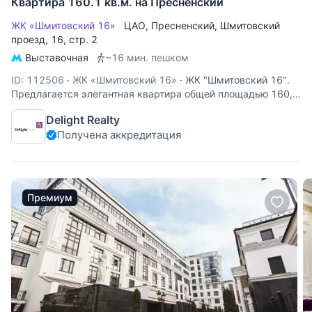
Квартира 160.1 кв.м. на Пресненский
ЖК «Шмитовский 16»
ЦАО
,
Пресненский
,
Шмитовский
проезд
, 16, стр. 2
Выставочная
~16 мин. пешком
ID: 112506
·
ЖК «Шмитовский 16»
·
ЖК "Шмитовский 16".
Предлагается элегантная квартира общей площадью 160,1
кв.м., состоящая из пяти комнат, что является редкостью в
Delight Realty
этом доме. В квартире выполнен качественный ремонт по
Получена аккредитация
индивидуальному дизайн проекту. Использованы
качественные
Премиум