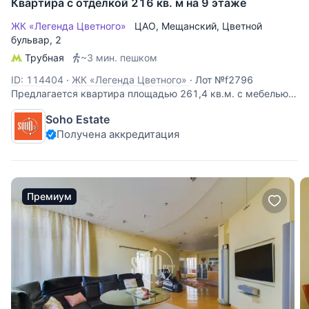
Квартира с отделкой 216 кв. м на 9 этаже
ЖК «Легенда Цветного»
ЦАО
,
Мещанский
,
Цветной
бульвар
, 2
Трубная
~3 мин. пешком
ID: 114404
·
ЖК «Легенда Цветного»
·
Лот №f2796
Предлагается квартира площадью 261,4 кв.м. с мебелью.
Интерьер выполнен в современном стиле. Функциональная
Soho Estate
планировка: гостиная-кухня, основная спальня со своей
Получена аккредитация
гардеробной и ванной комнатами, 2 детские со своей
гардеробной и ванной
Премиум