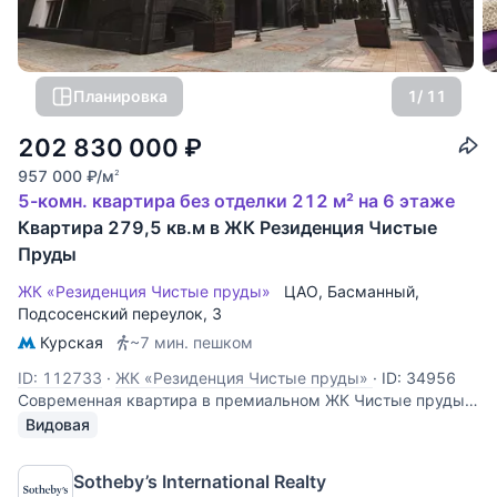
Планировка
1
/ 11
202 830 000
₽
957 000
₽
/м
2
5-комн. квартира без отделки 212 м² на 6 этаже
Квартира 279,5 кв.м в ЖК Резиденция Чистые
Пруды
ЖК «Резиденция Чистые пруды»
ЦАО
,
Басманный
,
Подсосенский переулок
, 3
Курская
~7 мин. пешком
ID: 112733
·
ЖК «Резиденция Чистые пруды»
·
ID: 34956
Современная квартира в премиальном ЖК Чистые пруды.
Возможно распланировать: кухня-столовая, просторная
Видовая
гостиная, мастер-спальню с собственной ванной комнатой,
две гостевые или детские спальни/кабинет, до трех
Sotheby’s International Realty
гостевых санузлов, зимний сад