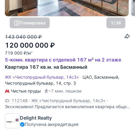
Планировка
1
/ 36
143 040 000
₽
120 000 000
₽
719 000
₽
/м
2
5-комн. квартира с отделкой 167 м² на 2 этаже
Квартира 167 кв.м. на Басманный
ЖК «Чистопрудный бульвар, 14с3»
ЦАО
,
Басманный
,
Чистопрудный бульвар
, 14, стр. 3
Чистые пруды
~7 мин. пешком
ID: 112148
·
ЖК «Чистопрудный бульвар, 14с3»
·
Эксклюзивно! Предлагается великолепная квартира общей
площадью 167 кв.м. Функциональная планировка:
Delight Realty
просторный холл, гостиная, кабинет, 3 изолированные
Получена аккредитация
спальни, кухня, большая ванная комната с санузлом,
гостевой санузел. Квартира под ремонт! Это