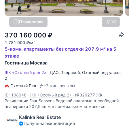
Планировка
1
/ 18
370 160 000
₽
1 781 000
₽
/м
2
5-комн. апартаменты без отделки 207.9 м² на 5
этаже
Гостиница Москва
ЖК «Охотный ряд 2»
ЦАО
,
Тверской
,
Охотный ряд улица
,
2
Охотный Ряд
~2 мин. пешком
ID: 108948
·
ЖК «Охотный ряд 2»
·
№020277 ЖК
Резиденции Four Seasons Видовой апартамент свободной
планировки 207,9 кв.м в премиальном комплексе
«Гостиница Москва». В апартаменте можно спланировать:
Kalinka Real Estate
гостиную-столовую, четыре спальни, 3 ванные комнаты.
Получена аккредитация
Панорамные окна в пол.