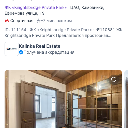
ЖК «Knightsbridge Private Park»
ЦАО
,
Хамовники
,
Ефремова улица
, 19
Спортивная
~7 мин. пешком
ID: 111154
·
ЖК «Knightsbridge Private Park»
·
№110881 ЖК
Knightsbridge Private Park Предлагается просторная
квартира в чистовой отделке white box. Спланировано:
Kalinka Real Estate
гостиная, кухня, 3 спальни с гардеробными и санузлами,
Получена аккредитация
кабинет, постирочная. В стоимость входит два
машиноместа. Окна выходят во