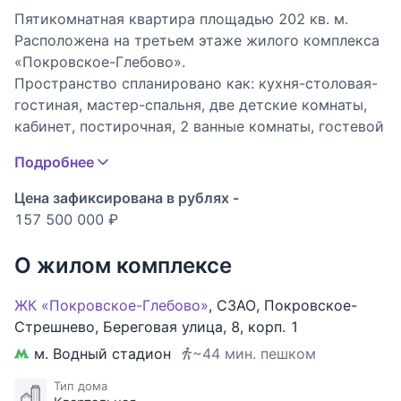
Пятикомнатная квартира площадью 202 кв. м.
Расположена на третьем этаже жилого комплекса
«Покровское-Глебово».
Пространство спланировано как: кухня-столовая-
гостиная, мастер-спальня, две детские комнаты,
кабинет, постирочная, 2 ванные комнаты, гостевой
санузел, кладовые и хозяйственные помещения.
Подробнее
Выполнена отделка в современном стиле с
использованием эксклюзивных отделочных
Цена зафиксирована в рублях -
материалов и дорогостоящих предметов мебели и
157 500 000 ₽
аксессуаров.
Паркет из массива дерева 22 см, натуральный
О жилом комплексе
камень Biancone.
Кухня немецкого производителя Bulthaup, бытовая
ЖК «Покровское-Глебово»
,
СЗАО
,
Покровское-
техника известных брендов Guggenau и Miele,
Стрешнево
,
Береговая улица
,
8
,
корп. 1
шкафы Bulthaup и b&b Italian, ванны и сантехника
м. Водный стадион
~44 мин. пешком
Alessi Laufen, плитка Bizassi, встроенное освещение
Records.
Тип дома