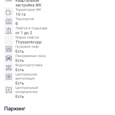
Квартальная
ЖК «Покровское-Глебово» расположено в
застройка ЖК
экологически благоприятном районе Москвы,
Территория ЖК
недалеко от пляжа и парка «Покровское-
10 га
Таунхаусов
Стрешнево».
6
Лифтов в подъезде
Участник AREA - Ассоциации Агентств Элитной
от 1 до 2
Марка лифтов
Недвижимости
Thyssenkrupp
Грузовой лифт
Есть
Панорамные окна
Есть
Водоподготовка
Есть
Центральная
вентиляция
Есть
Центральный
кондиционер
Есть
Паркинг