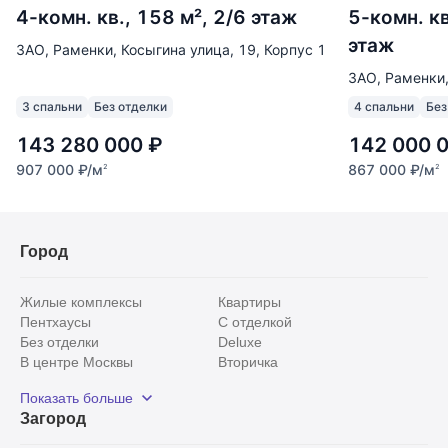
4-комн. кв., 158 м², 2/6 этаж
5-комн. кв
этаж
ЗАО, Раменки, Косыгина улица, 19, Корпус 1
ЗАО, Раменки
3 спальни
Без отделки
4 спальни
Без
143 280 000
₽
142 000 
907 000
₽
/м
867 000
₽
/м
2
2
Город
Жилые комплексы
Квартиры
Пентхаусы
С отделкой
Без отделки
Deluxe
В центре Москвы
Вторичка
Видовые
Эксклюзивы
Показать больше
Рядом с парком
Популярные локации
Загород
С панорамными окнами
Внутри Садового кольца