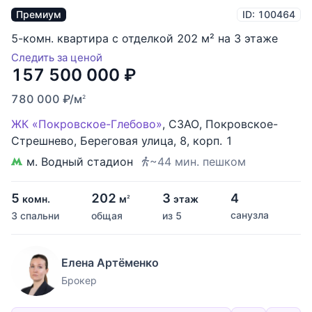
Премиум
ID: 100464
5-комн. квартира с отделкой 202 м² на 3 этаже
Следить за ценой
157 500 000
₽
780 000
₽
/м
2
ЖК «Покровское-Глебово»
,
СЗАО
,
Покровское-
Стрешнево
,
Береговая улица
,
8
,
корп. 1
м. Водный стадион
~44 мин. пешком
5
202
3
4
комн.
м
этаж
2
санузла
3 спальни
общая
из 5
Елена Артёменко
Брокер