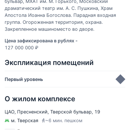
бульвар, МХАТ им. М. Горького, Московский
драматический театр им. А. С. Пушкина, Храм
Апостола Иоанна Богослова. Парадная входная
группа. Огороженная территория, охрана.
Закрепленное машиноместо во дворе.
Цена зафиксирована в рублях -
127 000 000 ₽
Экспликация помещений
Первый уровень
Кухня-гостиная
32.3 м
2
О жилом комплексе
Балкон
0.9 м
2
Спальня
ЦАО
,
Пресненский
,
Тверской бульвар
,
19
Балкон
0.9 м
2
м. Тверская
~6 мин. пешком
Спальня
19.7 м
2