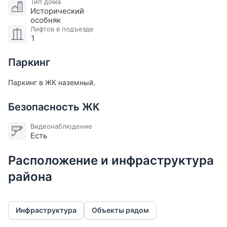
Тип дома
Исторический
Спальня
17.8 м
2
особняк
Лифтов в подъезде
Коридор
5.5 м
2
1
Коридор
Паркинг
Санузел
3.9 м
2
С душем и ванной
Паркинг в ЖК наземный.
Санузел
1.4 м
2
Безопасность ЖК
Без душа и ванны
Коридор
3.1 м
2
Видеонаблюдение
Есть
Расположение и инфраструктура
района
Инфраструктура
Объекты рядом