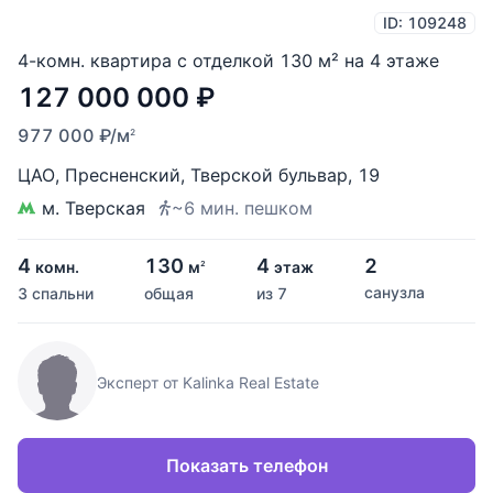
ID: 109248
4-комн. квартира с отделкой 130 м² на 4 этаже
127 000 000
₽
977 000
₽
/м
2
ЦАО
,
Пресненский
,
Тверской бульвар
,
19
м. Тверская
~6 мин. пешком
4
130
4
2
комн.
м
этаж
2
санузла
3 спальни
общая
из 7
Эксперт от Kalinka Real Estate
Показать телефон