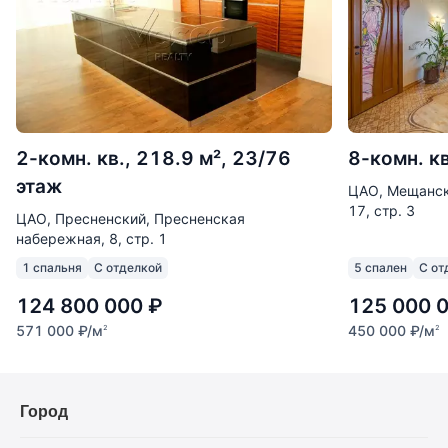
2-комн. кв., 218.9 м², 23/76
8-комн. кв
этаж
ЦАО, Мещанск
17, стр. 3
ЦАО, Пресненский, Пресненская
набережная, 8, стр. 1
1 спальня
С отделкой
5 спален
С от
124 800 000
₽
125 000 
571 000
₽
/м
450 000
₽
/м
2
2
Город