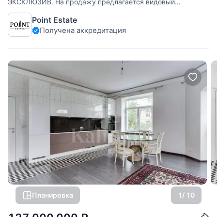
ЭКСКЛЮЗИВ. На продажу предлагается видовый
двухуровневый пентхаус площадью 414 кв. м. с террасой
Point Estate
в ЖК "Кутузовская Ривьера". Планировка: 1-й уровень:
Получена аккредитация
гостиная, кухня-столовая, три спальни, две из которых со
своими санузлами, гостевой
Планировка
1
/ 10