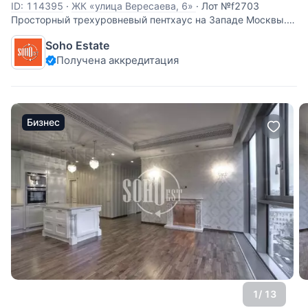
ID: 114395
·
ЖК «улица Вересаева, 6»
·
Лот №f2703
Просторный трехуровневый пентхаус на Западе Москвы.
Все необходимое для комфортной жизни большой,
Soho Estate
гостеприимной семьи. На первом уровне гостиная с
Получена аккредитация
камином, кухня, кабинет, хамам, хозяйственные
помещения; на втором уровне три спальни с
Бизнес
1
/ 13