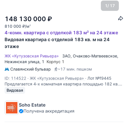
1
/ 17
148 130 000
₽
810 000
₽
/м
2
4-комн. квартира с отделкой 183 м² на 24 этаже
Видовая квартира с отделкой 183 кв. м на 24
этаже
ЖК «Кутузовская Ривьера»
ЗАО
,
Очаково-Матвеевское
,
Нежинская улица
, 1
Корпус 1
Славянский бульвар
~17 мин. пешком
ID: 114522
·
ЖК «Кутузовская Ривьера»
·
Лот №f9445
Предлагается 4-х комнатная квартира площадью 182 кв.м.
с авторской отделкой в стиле современной классики.
Видовая
Гостиная-столовая, кухня, основная спальня со своей
ванной и гардеробной комнатами, 2 детские комнаты со
Soho Estate
своим санузлом, гостевой
Получена аккредитация