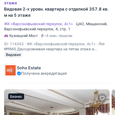
этаже
Видовая 2-х уровн. квартира с отделкой 357.8 кв.
м на 5 этаже
ЖК «Варсонофьевский переулок, 4с1»
ЦАО
,
Мещанский
,
Варсонофьевский переулок
, 4, стр. 1
Кузнецкий Мост
~4 мин. пешком
ID: 114343
·
ЖК «Варсонофьевский переулок, 4с1»
·
Лот
№f665 Двухуровневая квартира на пятом этаже и
эксплуатируемом чердаке доходного дома по
Видовая
Варсонофьевскому переулку, площадью 358 кв.м. Сделана
отделка помещения в классическом французском стиле по
Soho Estate
архитектурному проекту европейских мастеров.
Получена аккредитация
Бизнес