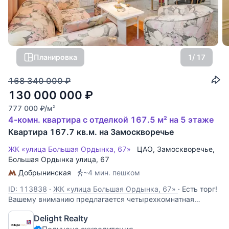
Планировка
1
/ 17
168 340 000
₽
130 000 000
₽
777 000
₽
/м
2
4-комн. квартира с отделкой 167.5 м² на 5 этаже
Квартира 167.7 кв.м. на Замоскворечье
ЖК «улица Большая Ордынка, 67»
ЦАО
,
Замоскворечье
,
Большая Ордынка улица
, 67
Добрынинская
~4 мин. пешком
ID: 113838
·
ЖК «улица Большая Ордынка, 67»
·
Есть торг!
Вашему вниманию предлагается четырехкомнатная
квартира 167 кв.м с великолепными видами в
Delight Realty
Замоскворечье! Квартира очень светлая, уютная и с