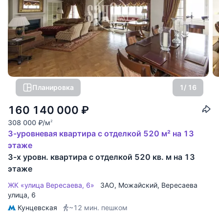
Планировка
1
/ 16
160 140 000
₽
308 000
₽
/м
2
3-уровневая квартира с отделкой 520 м² на 13
этаже
3-х уровн. квартира с отделкой 520 кв. м на 13
этаже
ЖК «улица Вересаева, 6»
ЗАО
,
Можайский
,
Вересаева
улица
, 6
Кунцевская
~12 мин. пешком