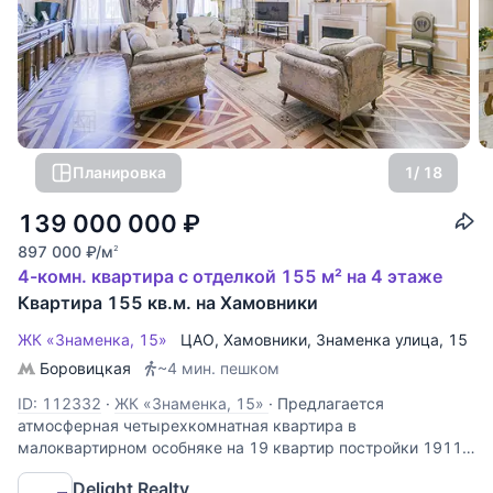
Планировка
1
/ 18
139 000 000
₽
897 000
₽
/м
2
4-комн. квартира с отделкой 155 м² на 4 этаже
Квартира 155 кв.м. на Хамовники
ЖК «Знаменка, 15»
ЦАО
,
Хамовники
,
Знаменка улица
, 15
Боровицкая
~4 мин. пешком
ID: 112332
·
ЖК «Знаменка, 15»
·
Предлагается
атмосферная четырехкомнатная квартира в
малоквартирном особняке на 19 квартир постройки 1911
года, после полной реконструкции. Дом расположен в
Delight Realty
непосредственной близости от Кремля, с видами на