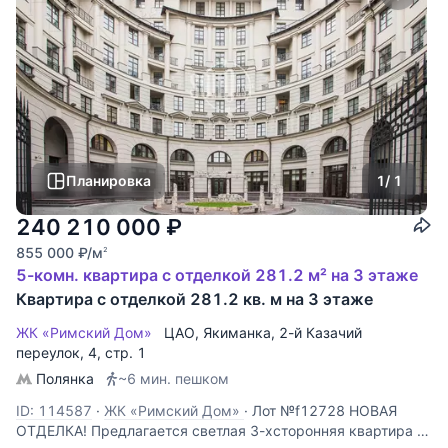
Планировка
1
/ 1
240 210 000
₽
855 000
₽
/м
2
5-комн. квартира с отделкой 281.2 м² на 3 этаже
Квартира с отделкой 281.2 кв. м на 3 этаже
ЖК «Римский Дом»
ЦАО
,
Якиманка
,
2-й Казачий
переулок
, 4, стр. 1
Полянка
~6 мин. пешком
ID: 114587
·
ЖК «Римский Дом»
·
Лот №f12728 НОВАЯ
ОТДЕЛКА! Предлагается светлая 3-хсторонняя квартира с