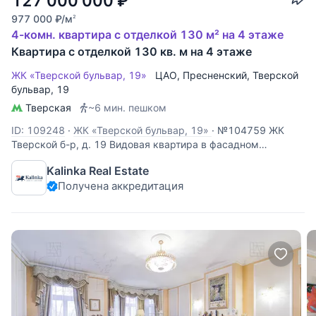
127 000 000
₽
977 000
₽
/м
2
4-комн. квартира с отделкой 130 м² на 4 этаже
Квартира с отделкой 130 кв. м на 4 этаже
ЖК «Тверской бульвар, 19»
ЦАО
,
Пресненский
,
Тверской
бульвар
, 19
Тверская
~6 мин. пешком
ID: 109248
·
ЖК «Тверской бульвар, 19»
·
№104759 ЖК
Тверской б-р, д. 19 Видовая квартира в фасадном
особняке на Тверском бульваре. Планировка: кухня-
Kalinka Real Estate
гостиная, мастер-спальня, две отдельные детские, ванная
Получена аккредитация
комната, гостевой санузел. Монохромный интерьер в стиле
современной классики. Из