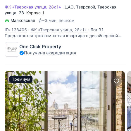
ЖК «Тверская улица, 28к1»
ЦАО
,
Тверской
,
Тверская
улица
, 28
Корпус 1
Маяковская
~3 мин. пешком
ID: 128405
·
ЖК «Тверская улица, 28к1»
·
Лот:31.
Предлагается трехкомнатная квартира с дизайнерской
отделкой, в классическом стиле, в элитном доме с
One Click Property
огороженной территорией, в историческом центре
Получена аккредитация
Москвы. Просторная кухня-гостиная, две спальни и три с/
узла. Полностью меблирована и
Премиум