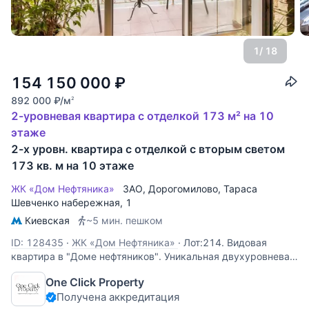
1
/ 18
154 150 000
₽
892 000
₽
/м
2
2-уровневая квартира с отделкой 173 м² на 10
этаже
2-х уровн. квартира с отделкой с вторым светом
173 кв. м на 10 этаже
ЖК «Дом Нефтяника»
ЗАО
,
Дорогомилово
,
Тараса
Шевченко набережная
, 1
Киевская
~5 мин. пешком
ID: 128435
·
ЖК «Дом Нефтяника»
·
Лот:214. Видовая
квартира в "Доме нефтяников". Уникальная двухуровневая
квартира 173 кв.м со вторым светом и шикарными
One Click Property
видовыми характеристиками на Москва-реку, и на
Получена аккредитация
комплекс Москва-Сити. На первом уровне квартиры