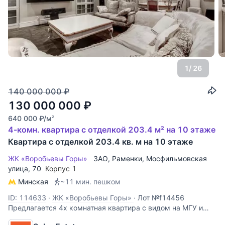
1
/ 26
140 000 000
₽
130 000 000
₽
640 000
₽
/м
2
4-комн. квартира с отделкой 203.4 м² на 10 этаже
Квартира с отделкой 203.4 кв. м на 10 этаже
ЖК «Воробьевы Горы»
ЗАО
,
Раменки
,
Мосфильмовская
улица
, 70
Корпус 1
Минская
~11 мин. пешком
ID: 114633
·
ЖК «Воробьевы Горы»
·
Лот №f14456
Предлагается 4х комнатная квартира с видом на МГУ и
площадью 203,5 кв.м. с дизайнерской отделкой и