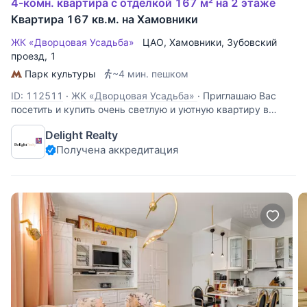
4-комн. квартира с отделкой 167 м² на 2 этаже
Квартира 167 кв.м. на Хамовники
ЖК «Дворцовая Усадьба»
ЦАО
,
Хамовники
,
Зубовский
проезд
, 1
Парк культуры
~4 мин. пешком
ID: 112511
·
ЖК «Дворцовая Усадьба»
·
Приглашаю Вас
посетить и купить очень светлую и уютную квартиру в
клубном доме общей площадью 167 кв.м. Благодаря
Delight Realty
высоким потолкам в квартире много воздуха, простора и
Получена аккредитация
света. Функциональное планировочное решение: кухня-
столовая, просторная гостиная