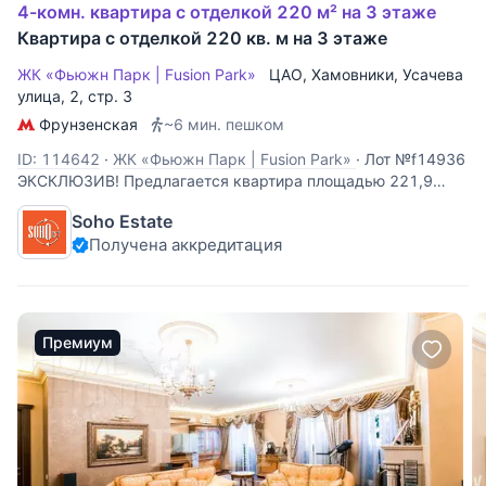
4-комн. квартира с отделкой 220 м² на 3 этаже
Квартира с отделкой 220 кв. м на 3 этаже
ЖК «Фьюжн Парк | Fusion Park»
ЦАО
,
Хамовники
,
Усачева
улица
, 2, стр. 3
Фрунзенская
~6 мин. пешком
ID: 114642
·
ЖК «Фьюжн Парк | Fusion Park»
·
Лот №f14936
ЭКСКЛЮЗИВ! Предлагается квартира площадью 221,9
кв.м. с отделкой и встроенной мебелью. Планировка:
Soho Estate
гостиная, кухня, спальня с ванной комнатой, 2 спальни,
Получена аккредитация
ванная комната, гардеробная комната, гостевой с/узел. 6
окон на 2 стороны света.
Премиум