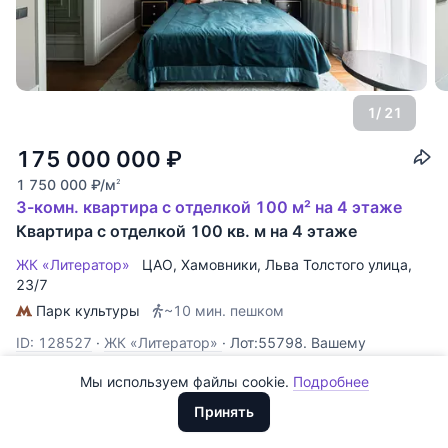
1
/ 21
175 000 000
₽
1 750 000
₽
/м
2
3-комн. квартира с отделкой 100 м² на 4 этаже
Квартира с отделкой 100 кв. м на 4 этаже
Все
0
ЖК «Литератор»
ЦАО
,
Хамовники
,
Льва Толстого улица
,
Сегодня
0
23/7
Парк культуры
~10 мин. пешком
Вчера
0
ID: 128527
·
ЖК «Литератор»
·
Лот:55798. Вашему
За неделю
0
вниманию предлагается квартира с качественным
Мы используем файлы cookie.
Подробнее
дизайнерским и дорогим ремонтом. Квартира очень
Доллары
За месяц
0
ООО "ХоумХантер" использует cookie для обеспечения
грамотно спланирована по зонам. Изолированная кухня со
Евро
Принять
One Click Property
функционирования веб-сайта, аналитики действий на веб-сайте
всей необходимой мебелью и техникой. Просторная
За 3 месяца
Рубли
0
Получена аккредитация
и улучшения качества обслуживания. Для получения
гостиная, наполненная светом и