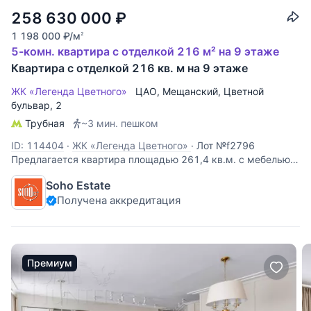
258 630 000
₽
1 198 000
₽
/м
2
5-комн. квартира с отделкой 216 м² на 9 этаже
Квартира с отделкой 216 кв. м на 9 этаже
ЖК «Легенда Цветного»
ЦАО
,
Мещанский
,
Цветной
бульвар
, 2
Трубная
~3 мин. пешком
ID: 114404
·
ЖК «Легенда Цветного»
·
Лот №f2796
Предлагается квартира площадью 261,4 кв.м. с мебелью.
Интерьер выполнен в современном стиле. Функциональная
Soho Estate
планировка: гостиная-кухня, основная спальня со своей
Получена аккредитация
гардеробной и ванной комнатами, 2 детские со своей
гардеробной и ванной
Премиум