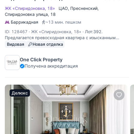
ЖК «Спиридоновка, 18»
ЦАО
,
Пресненский
,
Спиридоновка улица
, 18
Баррикадная
~13 мин. пешком
ID: 128467
·
ЖК «Спиридоновка, 18»
·
Лот:392.
Предлагается превосходная квартира с изысканным
ремонтом. Планировка включает, кухню гостиную, отлично
Видовая
Новая отделка
зонированную на кухню с двумя окнами, столовую, и
комфортабельную зону отдыха. Основная мастер-спальня
One Click Property
имеет ванную комнату и лоджию с
Получена аккредитация
Делюкс