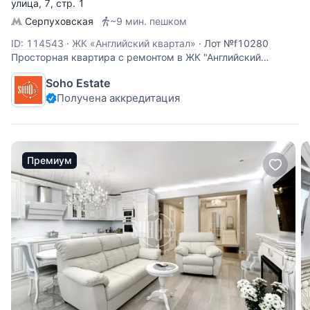
улица
, 7, стр. 1
Серпуховская
~9 мин. пешком
ID: 114543
·
ЖК «Английский квартал»
·
Лот №f10280
Просторная квартира с ремонтом в ЖК "Английский
квартал". Вся мебель и необходимая техника уже в
Soho Estate
квартире. В отделке использовались исключительно
Получена аккредитация
дорогие материалы, весь ремонт абсолютно новый. В
квартире спланировано 4 изолированные
Премиум