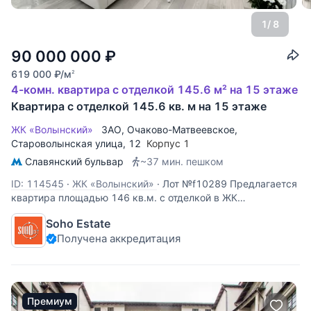
1
/ 8
90 000 000
₽
619 000
₽
/м
2
4-комн. квартира с отделкой 145.6 м² на 15 этаже
Квартира с отделкой 145.6 кв. м на 15 этаже
ЖК «Волынский»
ЗАО
,
Очаково-Матвеевское
,
Староволынская улица
, 12
Корпус 1
Славянский бульвар
~37 мин. пешком
ID: 114545
·
ЖК «Волынский»
·
Лот №f10289 Предлагается
квартира площадью 146 кв.м. с отделкой в ЖК
"Волынский". В квартире выполнен качественный ремонт.
Soho Estate
Планировка: просторная гостиная, 2 спальни, 2 с/у, кухня.
Получена аккредитация
Из окон открывается замечательный вид на заповедник
Долина Сетунь.
Премиум