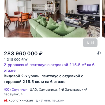
1
/ 14
283 960 000
₽
1 318 000
₽
/м
2
2-уровневый пентхаус с отделкой 215.5 м² на 6
этаже
Видовой 2-х уровн. пентхаус с отделкой с
террасой 215.5 кв. м на 6 этаже
ЖК «Спутник»
ЦАО
,
Хамовники
,
1-й Зачатьевский
переулок
, 4
Кропоткинская
~8 мин. пешком