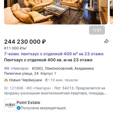
1
/ 21
244 230 000
₽
611 000
₽
/м
2
7-комн. пентхаус с отделкой 400 м² на 23 этаже
Пентхаус с отделкой 400 кв. м на 23 этаже
ЖК «Ниагара»
ЮЗАО
,
Ломоносовский
,
Академика
Пилюгина улица
, 24
Корпус 1
Новые Черёмушки
~19 мин. пешком
ID: 121698
·
ЖК «Ниагара»
·
Лот: 54213. Предлагается на
продажу роскошная многокомнатная квартира, площадью
400 кв.м в современном доме на Юго-Западе Москвы.
Point Estate
Планировка: гостиная, кухня-столовая, пять спален,
Получена аккредитация
четыре полноценных санузла, раздельный санузел,