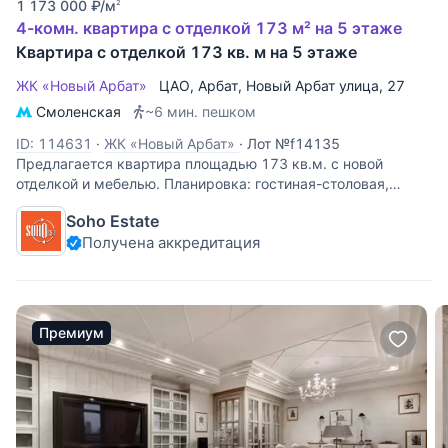
1 173 000
₽
/м
2
4-комн. квартира с отделкой 173 м² на 5 этаже
Квартира с отделкой 173 кв. м на 5 этаже
ЖК «Новый Арбат»
ЦАО
,
Арбат
,
Новый Арбат улица
, 27
Смоленская
~6 мин. пешком
ID: 114631
·
ЖК «Новый Арбат»
·
Лот №f14135
Предлагается квартира площадью 173 кв.м. с новой
отделкой и мебелью. Планировка: гостиная-столовая,
кухня, 2 спальни со своими ванными комнатами,
Soho Estate
кабинет(спальня), гостевой с/узел с постирочной,
Получена аккредитация
гардеробные комнаты. Вид из окон на Лотта
Премиум