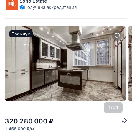
Soho Estate
итальянской, французской мебелью. Планировка: гостиная
Получена аккредитация
с обеденной зоной(50 кв.м.), кухня оборудована техникой
Miele, основная спальня с
Премиум
1
/ 21
320 280 000
₽
1 456 000
₽
/м
2