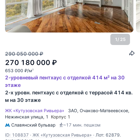
1
/ 25
290 050 000
₽
270 180 000
₽
653 000
₽
/м
2
2-уровневый пентхаус с отделкой 414 м² на 30
этаже
2-х уровн. пентхаус с отделкой с террасой 414 кв.
м на 30 этаже
ЖК «Кутузовская Ривьера»
ЗАО
,
Очаково-Матвеевское
,
Нежинская улица
, 1
Корпус 1
Славянский бульвар
~17 мин. пешком
ID: 108837
·
ЖК «Кутузовская Ривьера»
·
Лот: 62879.