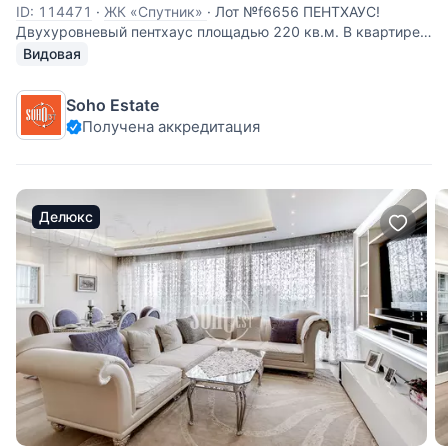
ID: 114471
·
ЖК «Спутник»
·
Лот №f6656 ПЕНТХАУС!
Двухуровневый пентхаус площадью 220 кв.м. В квартире
выполнен качественный ремонт, функциональная
Видовая
планировка: 1 уровень: кухня-гостиная, гардеробная
комната, гостевой с/у, основная спальня с большой
Soho Estate
гардеробной (с окном) и ванной
Получена аккредитация
Делюкс