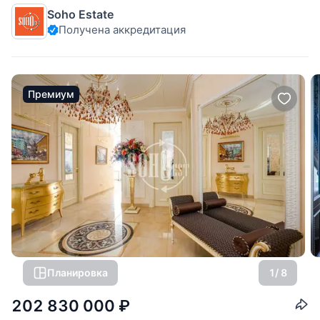
элегантной классической отделкой и площадью 281,3 кв.м.
Soho Estate
Панорамных 17 окон. По планировке: просторный холл,
Получена аккредитация
гостевой с/узел, постирочная, просторная гостиная-кухня-
столовая,
Премиум
Планировка
1
/ 8
202 830 000
₽