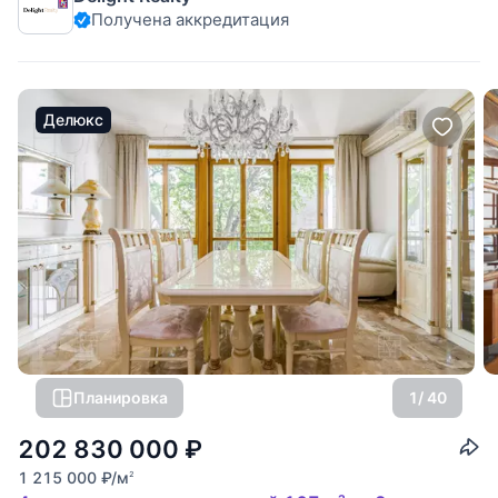
Получена аккредитация
исторический центр Москвы и Храм Христа
Делюкс
Планировка
1
/ 40
202 830 000
₽
1 215 000
₽
/м
2