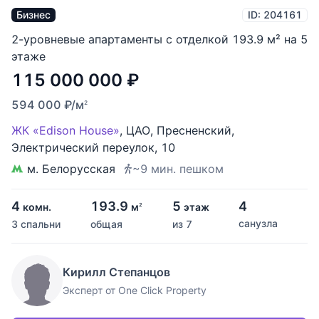
Бизнес
ID: 204161
2-уровневые апартаменты с отделкой 193.9 м² на 5
этаже
115 000 000
₽
594 000
₽
/м
2
ЖК «Edison House»
,
ЦАО
,
Пресненский
,
Электрический переулок
,
10
м. Белорусская
~9 мин. пешком
4
193.9
5
4
комн.
м
этаж
2
санузла
3 спальни
общая
из 7
Кирилл Степанцов
Эксперт от One Click Property