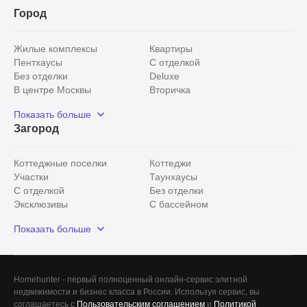
Город
Жилые комплексы
Квартиры
Пентхаусы
С отделкой
Без отделки
Deluxe
В центре Москвы
Вторичка
Видовые
Эксклюзивы
Показать больше
Рядом с парком
Популярные локации
Загород
С панорамными окнами
Внутри Садового кольца
Коттеджные поселки
Коттеджи
Участки
Таунхаусы
С отделкой
Без отделки
Эксклюзивы
С бассейном
С лесным участком
Истринский район
Показать больше
Красногорский район
Минское шоссе
Все
0
Homehunter - первый полноценный онлайн-сервис элитной
недвижимости и бизнес класса в России. Используя сервис, вы
Сегодня
0
соглашаетесь с
Пользовательским соглашением
и
Политикой