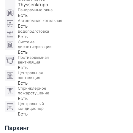
Thyssenkrupp
Только с ванной
Панорамные окна
Холл
11 м
2
Есть
Автономная котельная
Санузел
Есть
Без душа и ванны
Водоподготовка
Есть
Гостиная
45 м
2
Система
диспетчеризации
Кухня
14 м
2
Есть
Противодымная
Постирочная
вентиляция
Есть
Спальня
15 м
2
Центральная
вентиляция
Гардеробная
Есть
Спринклерное
Санузел
пожаротушение
Только с ванной
Есть
Центральный
Спальня
18 м
2
кондиционер
Есть
Гардеробная
7 м
2
Паркинг
Санузел