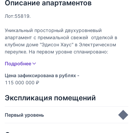
Описание апартаментов
Лот:55819.
Уникальный просторный двухуровневый
апартамент с премиальной свежей отделкой в
клубном доме "Эдисон Хаус" в Электрическом
переулке. На первом уровне спланировано:
гостиная-кухня-столовая, две спальни с
Подробнее
собственными ванными и гардеробными
комнатами, гостевой санузел. На втором уровне
Цена зафиксирована в рублях -
расположена просторная мастер-спальня с
115 000 000 ₽
ванной и гардеробной. Отделка выполнена с
применением натуральных материалов, в санузлах
Экспликация помещений
установлена итальянская сантехника премиум-
класса. Высота потолка 3-3,3 м. Окна
Первый уровень
ориентированы на 2 стороны, в тихие переулки и
во двор. Есть возможность покупки машино-мест
Спальня
18 м
2
в подземном паркинге.