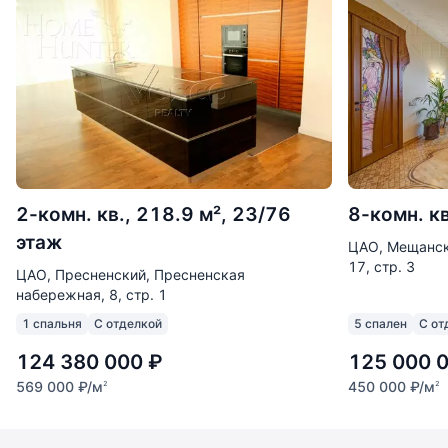
2-комн. кв., 218.9 м², 23/76
8-комн. кв
этаж
ЦАО, Мещанск
17, стр. 3
ЦАО, Пресненский, Пресненская
набережная, 8, стр. 1
1 спальня
С отделкой
5 спален
С от
124 380 000
₽
125 000 
569 000
₽
/м
450 000
₽
/м
2
2