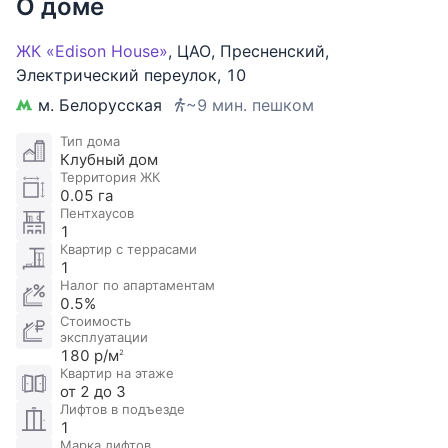
О доме
Гардеробная
12 м
2
Санузел
ЖК «Edison House»
,
ЦАО
,
Пресненский
,
Только с ванной
Электрический переулок
,
10
Гостиная
66 м
2
м. Белорусская
~9 мин. пешком
Холл
5 м
2
Тип дома
Клубный дом
Гардеробная
5 м
2
Территория ЖК
0.05 га
Санузел
Пентхаусов
Без душа и ванны
1
Квартир с террасами
Спальня
17 м
2
1
Налог по апартаментам
Гардеробная
6 м
2
0.5%
Санузел
Стоимость
эксплуатации
Только с ванной
180 р/м
2
Спальня
Квартир на этаже
15 м
2
от 2 до 3
Гардеробная
12 м
2
Лифтов в подъезде
1
Санузел
Марка лифтов