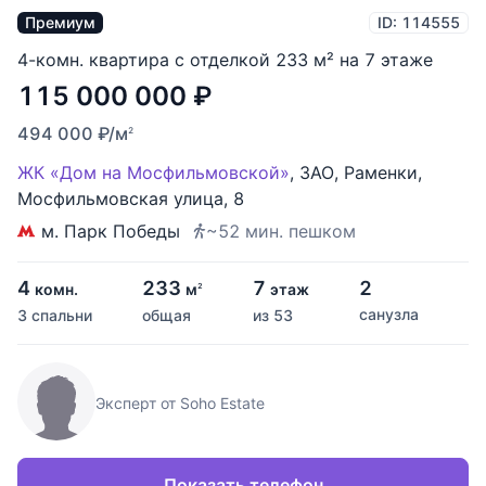
Премиум
ID: 114555
4-комн. квартира с отделкой 233 м² на 7 этаже
115 000 000
₽
494 000
₽
/м
2
ЖК «Дом на Мосфильмовской»
,
ЗАО
,
Раменки
,
Мосфильмовская улица
,
8
м. Парк Победы
~52 мин. пешком
4
233
7
2
комн.
м
этаж
2
санузла
3 спальни
общая
из 53
Эксперт от Soho Estate
Показать телефон