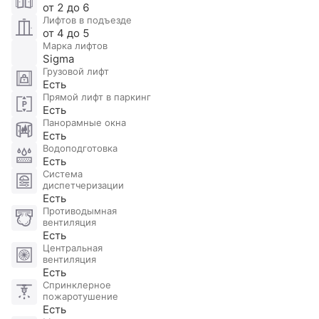
от 2 до 6
располагаются детские площадки, обустроены
Лифтов в подъезде
удобные асфальтированные подъездные пути и
от 4 до 5
Марка лифтов
пешеходные зоны. Двор благоустроен и озеленен,
Sigma
по индивидуальному дизайн-проекту
Грузовой лифт
предполагается установка малых архитектурных
Есть
Прямой лифт в паркинг
форм, разбивка цветников и газонов.
Есть
Панорамные окна
Есть
Водоподготовка
Есть
Система
диспетчеризации
Есть
Противодымная
вентиляция
Есть
Центральная
вентиляция
Есть
Спринклерное
пожаротушение
Есть