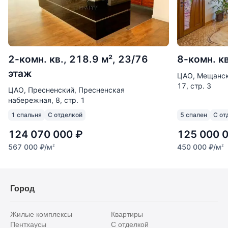
2-комн. кв., 218.9 м², 23/76
8-комн. кв
этаж
ЦАО, Мещанск
17, стр. 3
ЦАО, Пресненский, Пресненская
набережная, 8, стр. 1
1 спальня
С отделкой
5 спален
С от
124 070 000
₽
125 000 
567 000
₽
/м
450 000
₽
/м
2
2
Город
Жилые комплексы
Квартиры
Пентхаусы
С отделкой