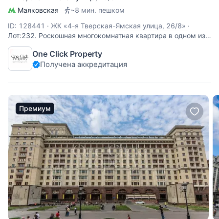
Маяковская
~8 мин. пешком
ID: 128441
·
ЖК «4-я Тверская-Ямская улица, 26/8»
·
Лот:232. Роскошная многокомнатная квартира в одном из
самых престижных мест Москвы – Тверском районе, в
One Click Property
знаменитом доходном доме начала XX века. Огромное
Получена аккредитация
пространство площадью в 236 кв. м включает в себя
большую гостиную (43 кв.м.), кухню (18 кв.м.
Премиум