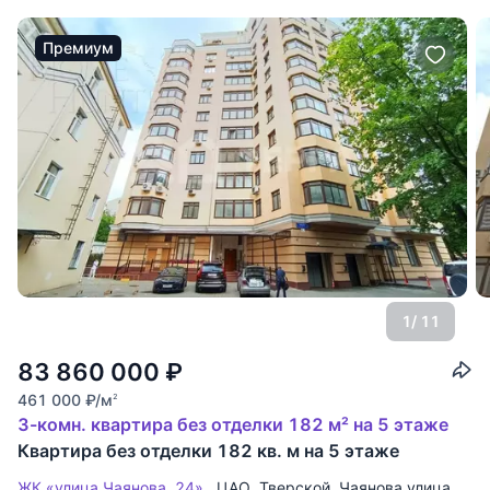
Премиум
1
/ 11
83 860 000
₽
461 000
₽
/м
2
3-комн. квартира без отделки 182 м² на 5 этаже
Квартира без отделки 182 кв. м на 5 этаже
ЖК «улица Чаянова, 24»
ЦАО
,
Тверской
,
Чаянова улица
,