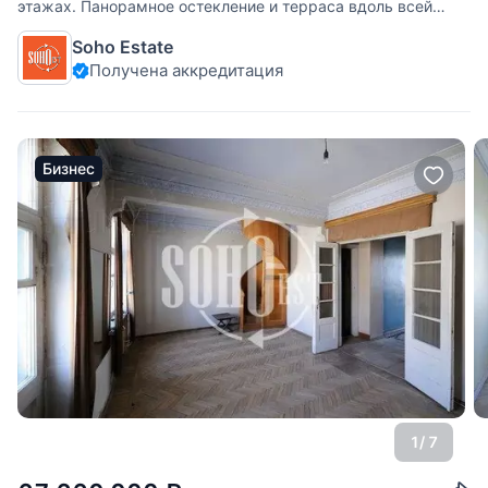
этажах. Панорамное остекление и терраса вдоль всей
квартиры на 5 этаже (17 кв.м). Терраса на 6 этаже 20 кв.м
Soho Estate
с возможностью установки барбекю или камина.
Получена аккредитация
Прекрасно
Бизнес
1
/ 7