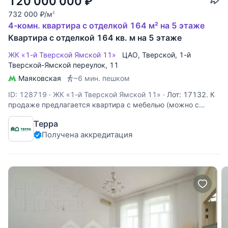
120 000 000
₽
732 000
₽
/м
2
4-комн. квартира с отделкой 164 м² на 5 этаже
Квартира с отделкой 164 кв. м на 5 этаже
ЖК «1-й Тверской Ямской 11»
ЦАО
,
Тверской
,
1-й
Тверской-Ямской переулок
, 11
Маяковская
~6 мин. пешком
ID: 128719
·
ЖК «1-й Тверской Ямской 11»
·
Лот: 17132. К
продаже предлагается квартира с мебелью (можно с
другой мебелью или без мебели).Деревянные
Терра
стеклопакеты, пол паркет, спринклерная система
Получена аккредитация
пожаротушения, кондиционирование: сплит-системы. Есть
машиноместо подземном паркинге за отдельную