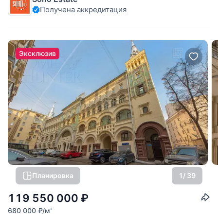
Функциональная планировка (расположение комнат по
Получена аккредитация
«Фен-шуй»): гостиная-студио, с выделенными кухонной и
столовой зонами, спальня,
Эксклюзив
Планировка
1
/ 39
119 550 000
₽
680 000
₽
/м
2