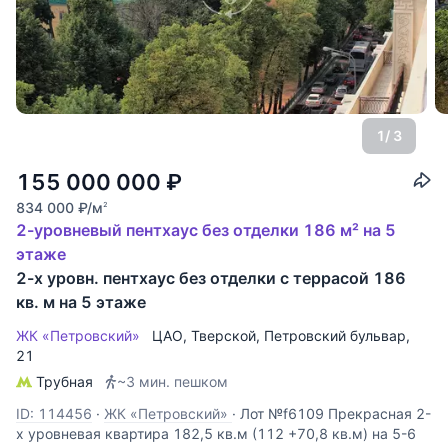
1
/ 3
155 000 000
₽
834 000
₽
/м
2
2-уровневый пентхаус без отделки 186 м² на 5
этаже
2-х уровн. пентхаус без отделки с террасой 186
кв. м на 5 этаже
ЖК «Петровский»
ЦАО
,
Тверской
,
Петровский бульвар
,
21
Трубная
~3 мин. пешком
ID: 114456
·
ЖК «Петровский»
·
Лот №f6109 Прекрасная 2-
х уровневая квартира 182,5 кв.м (112 +70,8 кв.м) на 5-6