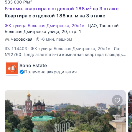
533 000
₽
/м
2
5-комн. квартира с отделкой 188 м² на 3 этаже
Квартира с отделкой 188 кв. м на 3 этаже
ЖК «улица Большая Дмитровка, 20с1»
ЦАО
,
Тверской
,
Большая Дмитровка улица
, 20, стр. 1
Чеховская
~6 мин. пешком
ID: 114403
·
ЖК «улица Большая Дмитровка, 20с1»
·
Лот
№f2760 Предлагается 5-ти комнатная квартира площадью
188 кв.м. под отделку. Функциональная планировка: холл,
Soho Estate
гостиная, кухня, 4 спальни, 3 ванных комнаты. Высота
Получена аккредитация
потолка 3,8 м. Окна на 2 стороны света. Наземный паркинг
в закрытом дворе.