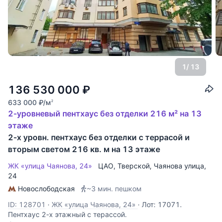
1
/ 13
136 530 000
₽
633 000
₽
/м
2
2-уровневый пентхаус без отделки 216 м² на 13
этаже
2-х уровн. пентхаус без отделки с террасой и
вторым светом 216 кв. м на 13 этаже
ЖК «улица Чаянова, 24»
ЦАО
,
Тверской
,
Чаянова улица
,
24
Новослободская
~3 мин. пешком
ID: 128701
·
ЖК «улица Чаянова, 24»
·
Лот: 17071.
Пентхаус 2-х этажный с терассой.