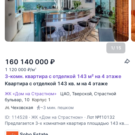
1
/ 15
160 140 000
₽
1 120 000
₽
/м
2
3-комн. квартира с отделкой 143 м² на 4 этаже
Квартира с отделкой 143 кв. м на 4 этаже
ЖК «Дом на Страстном»
ЦАО
,
Тверской
,
Страстной
бульвар
, 10
Корпус 1
Чеховская
~3 мин. пешком
ID: 114528
·
ЖК «Дом на Страстном»
·
Лот №f10132
Предлагается 3-х комнатная квартира площадью 143 кв.м.
с эксклюзивный дизайнерский ремонт в стиле Loft.
Soho Estate