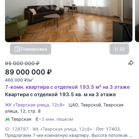
Планировка
1
/ 32
95 000 000
₽
89 000 000
₽
460 000
₽
/м
2
7-комн. квартира с отделкой 193.5 м² на 3 этаже
Квартира с отделкой 193.5 кв. м на 3 этаже
ЖК «Тверская улица, 12с8»
ЦАО
,
Тверской
,
Тверская
улица
, 12, стр. 8
Тверская
~3 мин. пешком
ID: 128787
·
ЖК «Тверская улица, 12с8»
·
Лот: 17403.
Предлагаем 7-ми комнатную квартиру. Высота потолков -