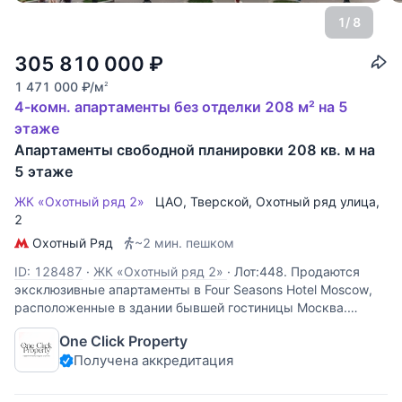
1
/ 8
305 810 000
₽
1 471 000
₽
/м
2
4-комн. апартаменты без отделки 208 м² на 5
этаже
Апартаменты свободной планировки 208 кв. м на
5 этаже
ЖК «Охотный ряд 2»
ЦАО
,
Тверской
,
Охотный ряд улица
,
2
Охотный Ряд
~2 мин. пешком
ID: 128487
·
ЖК «Охотный ряд 2»
·
Лот:448. Продаются
эксклюзивные апартаменты в Four Seasons Hotel Moscow,
расположенные в здании бывшей гостиницы Москва.
Апартаменты под отделку, свободной планировки. Окна
One Click Property
апартамента выходят на три стороны: виды в сторону
Получена аккредитация
Большого театра, Красной