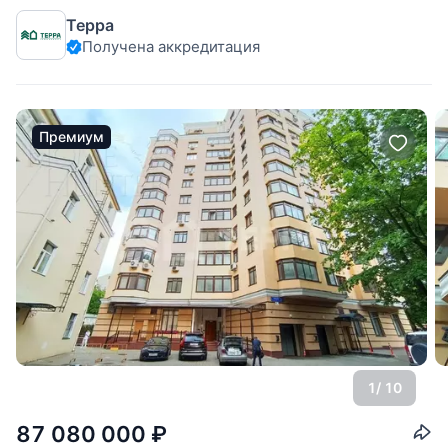
3.6 метра. Квартира после ремонта, меблирована и
Терра
укомплектована необходимой бытовой техникой,
Получена аккредитация
оборудована кондиционерами и единой системой очистки
воды. Окна выходят во двор, и тихий
Премиум
1
/ 10
87 080 000
₽