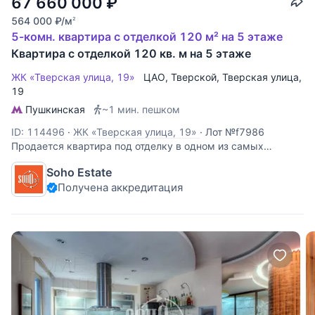
67 660 000
₽
564 000
₽
/м
2
5-комн. квартира с отделкой 120 м² на 5 этаже
Квартира с отделкой 120 кв. м на 5 этаже
ЖК «Тверская улица, 19»
ЦАО
,
Тверской
,
Тверская улица
,
19
Пушкинская
~1 мин. пешком
ID: 114496
·
ЖК «Тверская улица, 19»
·
Лот №f7986
Продается квартира под отделку в одном из самых
красивых домов на Тверской улице. Красивые
Soho Estate
панорамные виды, высокие потолки 3.5 м. У квартиры два
Получена аккредитация
уровня, основная площадь на первом - 108 кв.м., на
втором уровне расположена небольшая