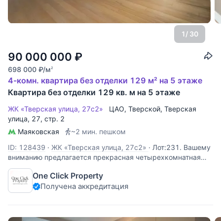
1
/ 30
90 000 000
₽
698 000
₽
/м
2
4-комн. квартира без отделки 129 м² на 5 этаже
Квартира без отделки 129 кв. м на 5 этаже
ЖК «Тверская улица, 27с2»
ЦАО
,
Тверской
,
Тверская
улица
, 27, стр. 2
Маяковская
~2 мин. пешком
ID: 128439
·
ЖК «Тверская улица, 27с2»
·
Лот:231. Вашему
вниманию предлагается прекрасная четырехкомнатная
квартира в центре Москвы.Удобное фунцкионально-
One Click Property
планировочное решение предусматривает просторную
Получена аккредитация
кухню-столовую, гостиную с действующим камином,
кладовую комнату рядом с кухней, мастер