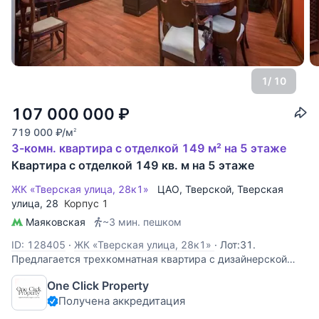
1
/ 10
107 000 000
₽
719 000
₽
/м
2
3-комн. квартира с отделкой 149 м² на 5 этаже
Квартира с отделкой 149 кв. м на 5 этаже
ЖК «Тверская улица, 28к1»
ЦАО
,
Тверской
,
Тверская
улица
, 28
Корпус 1
Маяковская
~3 мин. пешком
ID: 128405
·
ЖК «Тверская улица, 28к1»
·
Лот:31.
Предлагается трехкомнатная квартира с дизайнерской
отделкой, в классическом стиле, в элитном доме с
One Click Property
огороженной территорией, в историческом центре
Получена аккредитация
Москвы. Просторная кухня-гостиная, две спальни и три с/
узла. Полностью меблирована и