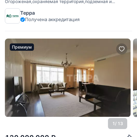
Огороженая,охраняемая территория,подземная и
наземная парковки.Удобная транспортная
Терра
доступность,насыщеная инфраструктура.Рядом Миусский
Получена аккредитация
парк.Идеальное расположение в престижной части
Москвы
Премиум
1
/ 13