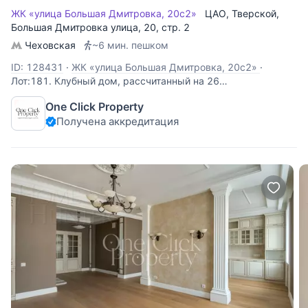
ЖК «улица Большая Дмитровка, 20с2»
ЦАО
,
Тверской
,
Большая Дмитровка улица
, 20, стр. 2
Чеховская
~6 мин. пешком
ID: 128431
·
ЖК «улица Большая Дмитровка, 20с2»
·
Лот:181. Клубный дом, рассчитанный на 26
квартир. Пятикомнатная квартира общей площадью 188
One Click Property
кв.м. Функциональная планировка: гостиная, с
Получена аккредитация
действующим камином, кухня, четыре спальни, холл, три
ванные комнаты. Высота потолка 3,6 м. Окна на две
стороны