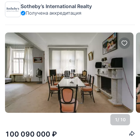
на 5 этаже кирпично-монолитного дома St. Nickolas –
Sotheby’s International Realty
современные апартаменты премиального класса в
Получена аккредитация
отреставрированном историческом доме XIX века. В
выразительном облике
1
/ 10
100 090 000
₽