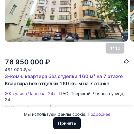
1
/ 10
76 950 000
₽
481 000
₽
/м
2
Все
0
3-комн. квартира без отделки 160 м² на 7 этаже
Квартира без отделки 160 кв. м на 7 этаже
Сегодня
0
ЖК «улица Чаянова, 24»
ЦАО
,
Тверской
,
Чаянова улица
,
Вчера
0
24
За неделю
0
Новослободская
~3 мин. пешком
Мы используем файлы cookie.
Подробнее
Доллары
За месяц
0
ID: 128791
·
ЖК «улица Чаянова, 24»
·
Лот: 17454.
ООО "ХоумХантер" использует cookie для обеспечения
Евро
Огороженая,охраняемая территория,подземная и
Принять
функционирования веб-сайта, аналитики действий на веб-сайте
За 3 месяца
Рубли
0
наземная парковки. Удобная транспортная
и улучшения качества обслуживания. Для получения