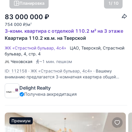
Планировка
1
/ 10
83 000 000
₽
754 000
₽
/м
2
3-комн. квартира с отделкой 110.2 м² на 3 этаже
Квартира 110.2 кв.м. на Тверской
ЖК «Страстной бульвар, 4с4»
ЦАО
,
Тверской
,
Страстной
бульвар
, 4, стр. 4
Чеховская
~1 мин. пешком
ID: 112158
·
ЖК «Страстной бульвар, 4с4»
·
Вашему
вниманию предлагается 3-комнатная квартира общей
площадью 110 кв.м. Планировочное решение: кухня,
Delight Realty
гостиная, 2 изолированные комнаты, большой холл, 2
Получена аккредитация
санузла. Окна выходят на обе стороны во двор. Высота
потолков 3,3 м. Возможна перепланировка
Премиум