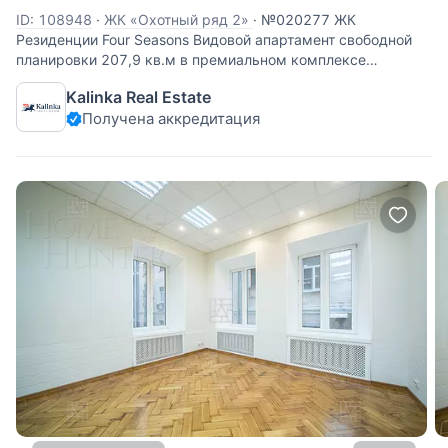
ID: 108948
·
ЖК «Охотный ряд 2»
·
№020277 ЖК
Резиденции Four Seasons Видовой апартамент свободной
планировки 207,9 кв.м в премиальном комплексе
«Гостиница Москва». В апартаменте можно спланировать:
Kalinka Real Estate
гостиную-столовую, четыре спальни, 3 ванные комнаты.
Получена аккредитация
Панорамные окна в пол.