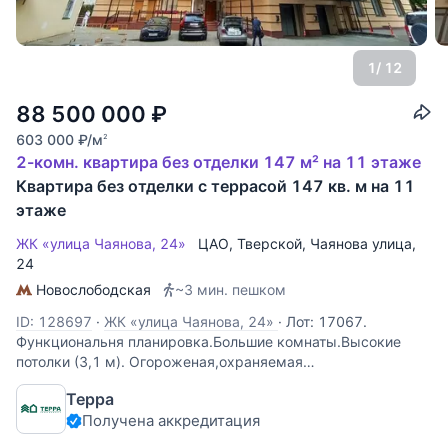
1
/ 12
88 500 000
₽
603 000
₽
/м
2
2-комн. квартира без отделки 147 м² на 11 этаже
Квартира без отделки с террасой 147 кв. м на 11
этаже
ЖК «улица Чаянова, 24»
ЦАО
,
Тверской
,
Чаянова улица
,
24
Новослободская
~3 мин. пешком
ID: 128697
·
ЖК «улица Чаянова, 24»
·
Лот: 17067.
Функциональня планировка.Большие комнаты.Высокие
потолки (3,1 м). Огороженая,охраняемая
территория,подземная и наземная парковки.Удобная
Терра
транспортная доступность,насыщеная
Получена аккредитация
инфраструктура.Рядом Миусский парк.Идеальное
расположение в