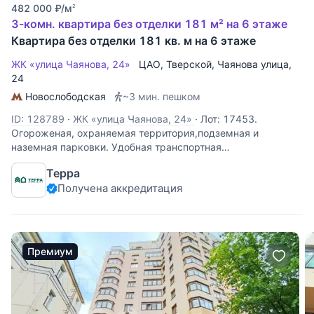
482 000
₽
/м
2
3-комн. квартира без отделки 181 м² на 6 этаже
Квартира без отделки 181 кв. м на 6 этаже
ЖК «улица Чаянова, 24»
ЦАО
,
Тверской
,
Чаянова улица
,
24
Новослободская
~3 мин. пешком
ID: 128789
·
ЖК «улица Чаянова, 24»
·
Лот: 17453.
Огороженая, охраняемая территория,подземная и
наземная парковки. Удобная транспортная
доступность,насыщеная инфраструктура. Рядом Миусский
Терра
парк. Идеальное расположение в престижной части
Получена аккредитация
Москвы
Премиум