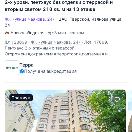
2-х уровн. пентхаус без отделки с террасой и
вторым светом 218 кв. м на 13 этаже
ЖК «улица Чаянова, 24»
ЦАО
,
Тверской
,
Чаянова улица
,
24
Новослободская
~3 мин. пешком
ID: 128699
·
ЖК «улица Чаянова, 24»
·
Лот: 17069.
Пентхаус 2-х этажный с терассой.
Огороженая,охраняемая территория,подземная и
наземная парковки.Удобная транспортная
Терра
доступность,насыщеная инфраструктура.Рядом Миусский
Получена аккредитация
парк.Идеальное расположение в престижной части
Москвы
Премиум