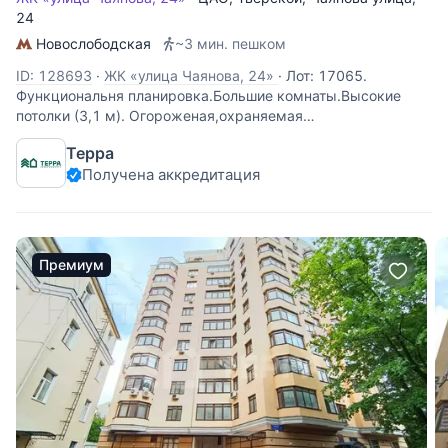
24
Новослободская
~3 мин. пешком
ID: 128693
·
ЖК «улица Чаянова, 24»
·
Лот: 17065.
Функциональня планировка.Большие комнаты.Высокие
потолки (3,1 м). Огороженая,охраняемая
территория,подземная и наземная парковки.Удобная
Терра
транспортная доступность,насыщеная
Получена аккредитация
инфраструктура.Рядом Миусский парк.Идеальное
расположение в
Премиум