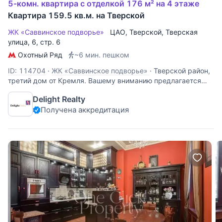
5-комн. квартира с отделкой 176 м² на 4 этаже
Квартира 159.5 кв.м. на Тверской
ЖК «Саввинское подворье»
ЦАО
,
Тверской
,
Тверская
улица
, 6, стр. 6
Охотный Ряд
~6 мин. пешком
ID: 114704
·
ЖК «Саввинское подворье»
·
Тверской район,
третий дом от Кремля. Вашему вниманию предлагается
квартира площадью 176 кв.м. в доме "Саввинское
Delight Realty
подворье". Дом, красота которого заслуживает отдельного
Получена аккредитация
внимания, находится под охраной ЮНЕСКО, выполнен в
стиле зала барочного дворца,