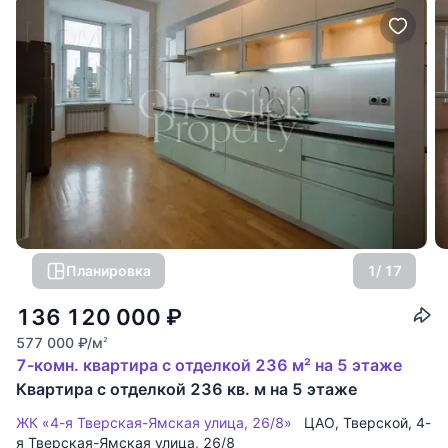
Планировка
1
/ 17
136 120 000
₽
577 000
₽
/м
2
7-комн. квартира с отделкой 236 м² на 5 этаже
Квартира с отделкой 236 кв. м на 5 этаже
ЖК «4-я Тверская-Ямская улица, 26/8»
ЦАО
,
Тверской
,
4-
я Тверская-Ямская улица
, 26/8