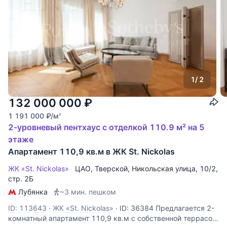
1
/ 2
132 000 000
₽
1 191 000
₽
/м
2
2-уровневый пентхаус с отделкой 110.9 м² на 5
этаже
Апартамент 110,9 кв.м в ЖК St. Nickolas
ЖК «St. Nickolas»
ЦАО
,
Тверской
,
Никольская улица
, 10/2,
стр. 2Б
Лубянка
~3 мин. пешком
ID: 113643
·
ЖК «St. Nickolas»
·
ID: 36384 Предлагается 2-
комнатный апартамент 110,9 кв.м с собственной террасой