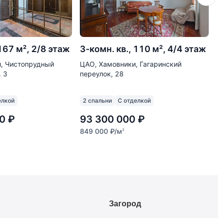
 167 м², 2/8 этаж
3-комн. кв., 110 м², 4/4 этаж
, Чистопрудный
ЦАО, Хамовники, Гагаринский
. 3
переулок, 28
елкой
2 спальни
С отделкой
0
₽
93 300 000
₽
849 000
₽
/м
2
Загород