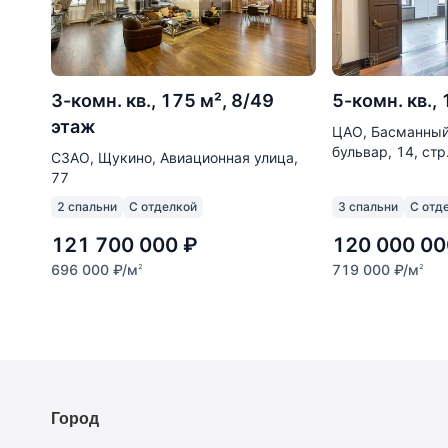
Ветеринарные клиники
Все объекты
3-комн. кв., 175 м², 8/49
5-комн. кв.,
этаж
ЦАО, Басманный
бульвар, 14, стр
СЗАО, Щукино, Авиационная улица,
77
2 спальни
С отделкой
3 спальни
С отд
121 700 000
₽
120 000 00
696 000
₽
/м
719 000
₽
/м
2
2
Город