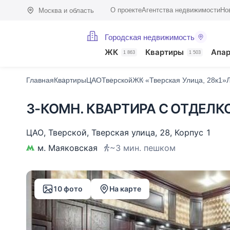
О проекте
Агентства недвижимости
Но
Москва и область
Городская недвижимость
Фото (10)
Характеристики
Описание
О доме
На карте
Похо
ЖК
Квартиры
Апа
1 863
1 503
Главная
Квартиры
ЦАО
Тверской
ЖК «Тверская Улица, 28к1»
3-КОМН. КВАРТИРА С ОТДЕЛКО
ЦАО
,
Тверской
,
Тверская улица
,
28
,
Корпус 1
м. Маяковская
~3 мин. пешком
10 фото
На карте