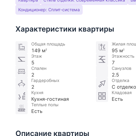
Кондиционер: Сплит-система
Характеристики квартиры
Общая площадь
Жилая пло
149 м
95 м
2
2
Этаж
Этажность
5
7
Спален
Санузлов
2
2.5
Гардеробных
Отделка
2
С отделк
Кухня
Кладовая
Кухня-гостиная
Есть
Теплые полы
Есть
Описание квартиры