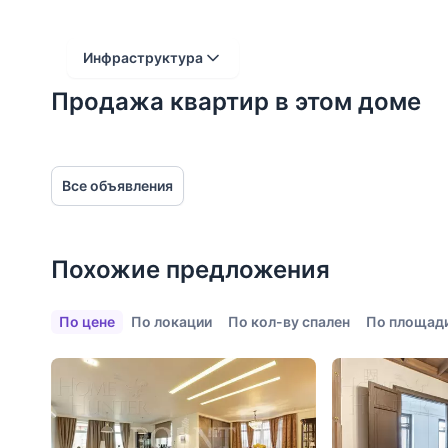
Инфраструктура
Продажа квартир в этом доме
Расстояние от объекта
До 2000 метров
Все объявления
Школы
Детские клубы
Детские сады
Похожие предложения
Поликлиники
По цене
По локации
По кол-ву спален
По площад
Больницы
Салоны красоты
Торговые центры
Фитнесы