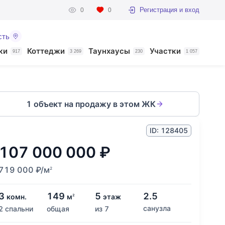
Регистрация и вход
0
0
сть
ки
Коттеджи
Таунхаусы
Участки
917
3 269
230
1 057
1 объект на продажу в этом ЖК
ID: 128405
107 000 000
₽
719 000
₽
/м
2
3
149
5
2.5
комн.
м
этаж
2
санузла
2 спальни
общая
из 7