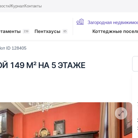
вости
Журнал
Контакты
Загородная недвижимо
жие лоты
ртаменты
Пентхаусы
Коттеджные посел
239
85
Лот ID 128405
Й 149 М² НА 5 ЭТАЖЕ