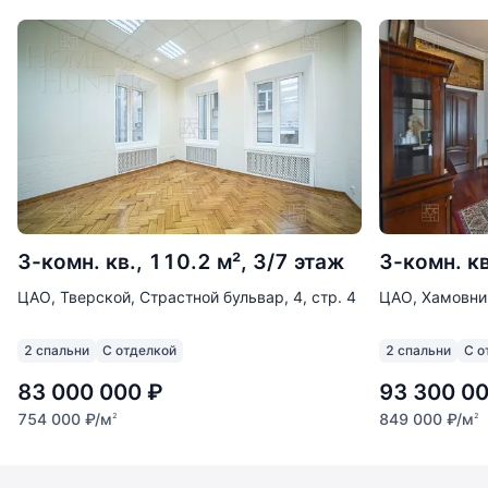
3-комн. кв., 110.2 м², 3/7 этаж
3-комн. кв
ЦАО, Тверской, Страстной бульвар, 4, стр. 4
ЦАО, Хамовник
2 спальни
С отделкой
2 спальни
С о
83 000 000
₽
93 300 0
754 000
₽
/м
849 000
₽
/м
2
2