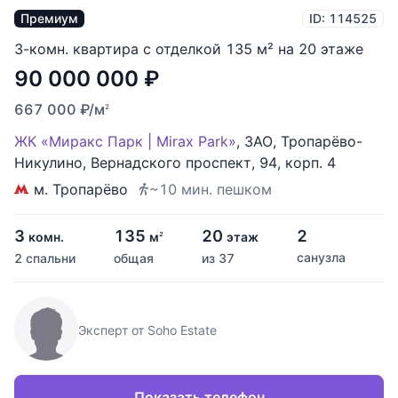
Премиум
ID: 114525
3-комн. квартира с отделкой 135 м² на 20 этаже
90 000 000
₽
667 000
₽
/м
2
ЖК «Миракс Парк | Mirax Park»
,
ЗАО
,
Тропарёво-
Никулино
,
Вернадского проспект
,
94
,
корп. 4
м. Тропарёво
~10 мин. пешком
3
135
20
2
комн.
м
этаж
2
санузла
2 спальни
общая
из 37
Эксперт от Soho Estate
Показать телефон