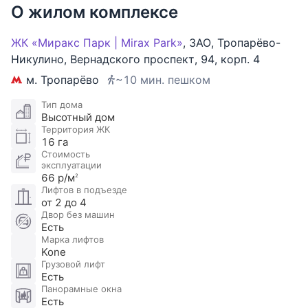
прогулочные дорожки, мини-зоопарк, детские
О жилом комплексе
площадки с тренажерами, спортивный клуб.
Комплекс примыкает к территории Тропаревского
ЖК «Миракс Парк | Mirax Park»
,
ЗАО
,
Тропарёво-
лесопарка с ухоженными велосипедными
Никулино
,
Вернадского проспект
,
94
,
корп. 4
дорожками, туристическими тропами и беседками
м. Тропарёво
~10 мин. пешком
для пикников.
Тип дома
Высотный дом
Территория ЖК
16 га
Стоимость
эксплуатации
66 р/м
2
Лифтов в подъезде
от 2 до 4
Двор без машин
Есть
Марка лифтов
Kone
Грузовой лифт
Есть
Панорамные окна
Есть