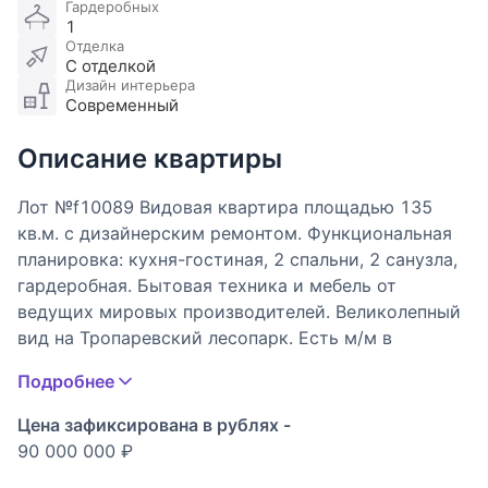
Гардеробных
1
Отделка
С отделкой
Дизайн интерьера
Современный
Описание квартиры
Лот №f10089 Видовая квартира площадью 135
кв.м. с дизайнерским ремонтом. Функциональная
планировка: кухня-гостиная, 2 спальни, 2 санузла,
гардеробная. Бытовая техника и мебель от
ведущих мировых производителей. Великолепный
вид на Тропаревский лесопарк. Есть м/м в
подземном паркинге. Собственность. ЖК "Миракс
Подробнее
парк" расположен в престижном экологически
чистом районе Москвы. На охраняемой
Цена зафиксирована в рублях -
территории комплекса созданы все условия для
90 000 000 ₽
комфортной жизни всей семьей - пруд, парк,