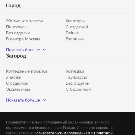
Город
Жилые комплексы
Квартиры
Пентхаусы
С отделкой
Без отделки
Deluxe
В центре Москвы
Вторичка
Видовые
Эксклюзивы
Показать больше
Рядом с парком
Популярные локации
Загород
С панорамными окнами
Внутри Садового кольца
Коттеджные поселки
Коттеджи
Участки
Таунхаусы
С отделкой
Без отделки
Эксклюзивы
С бассейном
С лесным участком
Истринский район
Показать больше
Красногорский район
Минское шоссе
Все
0
Homehunter - первый полноценный онлайн-сервис элитной
недвижимости и бизнес класса в России. Используя сервис, вы
Сегодня
0
соглашаетесь с
Пользовательским соглашением
и
Политикой