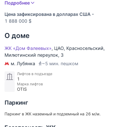
Подробнее
Окна выходят на переулок. Красивая входная
группа, консьерж, подземный паркинг,
Цена зафиксирована в долларах США -
огороженный внутренний двор. Жилой особняк
1 888 000 $
1895 года постройки. Произведена комплексная
реконструкция в 2004 году, замена перекрытий.
О доме
"Дом Фалеевых" построен в конце XIX века,
реконструирован в 2002-2006 гг. В процессе
ЖК «Дом Фалеевых»
,
ЦАО
,
Красносельский
,
реконструкции достроены верхние этажи,
Милютинский переулок
,
3
заменены перекрытия, встроены лифты, проведены
м. Лубянка
~5 мин. пешком
новые коммуникации, система вентиляции,
противопожарная сигнализация. Все изменения
Лифтов в подъезде
1
выполнены с учетом сохранности исторического
Марка лифтов
облика здания, в том числе восстановлены
OTIS
некоторые архитектурные детали. Под домом
оборудован современный подземный паркинг.
Паркинг
Паркинг в ЖК наземный и подземный на 26 м/м.