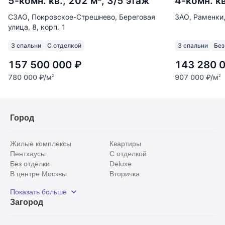
5-комн. кв., 202 м², 3/5 этаж
4-комн. кв
СЗАО, Покровское-Стрешнево, Береговая
ЗАО, Раменки,
улица, 8, корп. 1
3 спальни
С отделкой
3 спальни
Без
157 500 000
₽
143 280 
780 000
₽
/м
907 000
₽
/м
2
2
Город
Жилые комплексы
Квартиры
Пентхаусы
С отделкой
Без отделки
Deluxe
В центре Москвы
Вторичка
Видовые
Эксклюзивы
Показать больше
Рядом с парком
Популярные локации
Загород
С панорамными окнами
Внутри Садового кольца