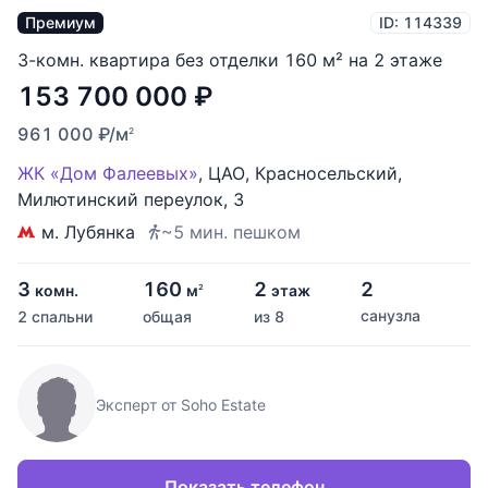
Премиум
ID: 114339
3-комн. квартира без отделки 160 м² на 2 этаже
153 700 000
₽
961 000
₽
/м
2
ЖК «Дом Фалеевых»
,
ЦАО
,
Красносельский
,
Милютинский переулок
,
3
м. Лубянка
~5 мин. пешком
3
160
2
2
комн.
м
этаж
2
санузла
2 спальни
общая
из 8
Эксперт от Soho Estate
Показать телефон