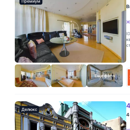
Премиум
В
Ж
I
к
с
О
Еще фото
4
Делюкс
4