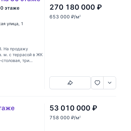
270 180 000
₽
30 этаже
653 000
₽
/м
2
ая улица
, 1
. На продажу
. м. с террасой в ЖК
-столовая, три
Скопировать ссылку
53 010 000
₽
этаже
758 000
₽
/м
2