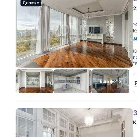
Делюкс
2
Ж
К
I
п
"
с
Еще фото
3
К