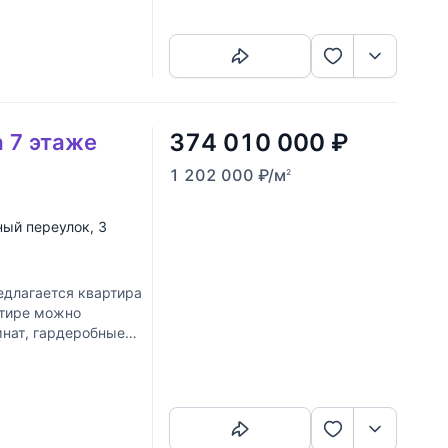
Скопировать ссылку
374 010 000
₽
а 7 этаже
1 202 000
₽
/м
2
ный переулок
, 3
длагается квартира
ртире можно
мнат, гардеробные
Скопировать ссылку