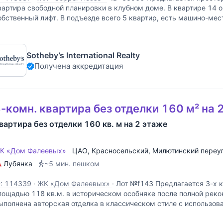
вартира свободной планировки в клубном доме. В квартире 14 о
обственный лифт. В подъезде всего 5 квартир, есть машино-ме
аркинге. Подземный паркинг,
Sotheby’s International Realty
Получена аккредитация
-комн. квартира без отделки 160 м² на 
вартира без отделки 160 кв. м на 2 этаже
К «Дом Фалеевых»
ЦАО
,
Красносельский
,
Милютинский переу
Лубянка
~5 мин. пешком
D: 114339
·
ЖК «Дом Фалеевых»
·
Лот №f143 Предлагается 3-х 
лощадью 118 кв.м. в историческом особняке после полной реко
ыполнена авторская отделка в классическом стиле с использов
ысококачественных материалов. Гостиная-кухня, 2 спальни, 2 