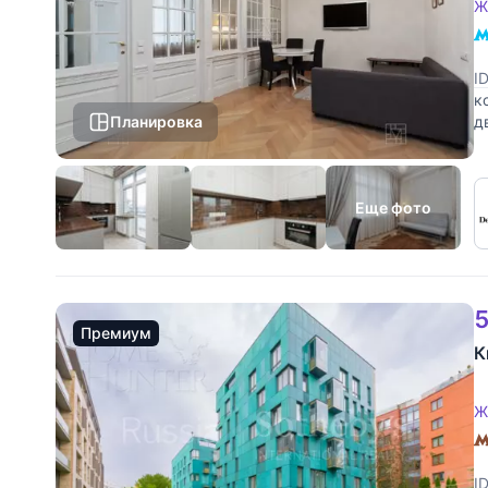
Ж
I
к
Планировка
д
и
Еще фото
5
Премиум
К
Ж
I