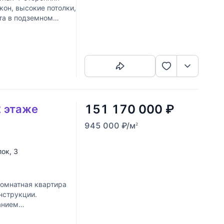
кон, высокие потолки,
ста в подземном
Скопировать ссылку
151 170 000
₽
2 этаже
945 000
₽
/м
2
лок
, 3
комнатная квартира
нструкции.
анием
ванных