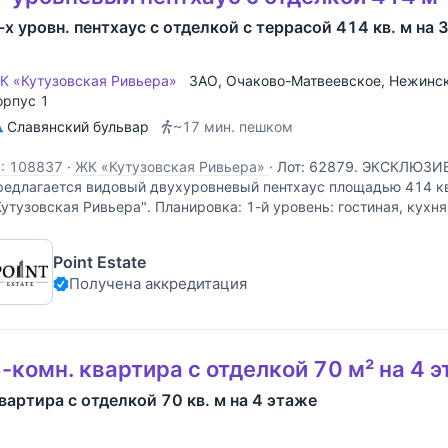
-х уровн. пентхаус с отделкой с террасой 414 кв. м на 
К «Кутузовская Ривьера»
ЗАО
,
Очаково-Матвеевское
,
Нежинск
орпус 1
Славянский бульвар
~17 мин. пешком
D: 108837
·
ЖК «Кутузовская Ривьера»
·
Лот: 62879. ЭКСКЛЮЗИВ
редлагается видовый двухуровневый пентхаус площадью 414 кв
Кутузовская Ривьера". Планировка: 1-й уровень: гостиная, кухня
пальни, две из которых со своими санузлами, гостевой
Point Estate
Получена аккредитация
-комн. квартира с отделкой 70 м² на 4 
вартира с отделкой 70 кв. м на 4 этаже