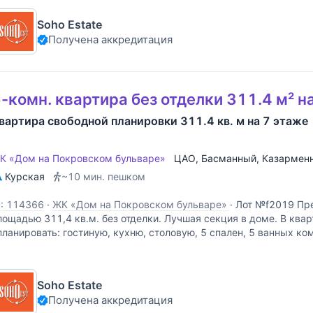
Soho Estate
Получена аккредитация
-комн. квартира без отделки 311.4 м² н
вартира свободной планировки 311.4 кв. м на 7 этаже
К «Дом на Покровском бульваре»
ЦАО
,
Басманный
,
Казармен
Курская
~10 мин. пешком
D: 114366
·
ЖК «Дом на Покровском бульваре»
·
Лот №f2019 Пре
лощадью 311,4 кв.м. без отделки. Лучшая секция в доме. В ква
планировать: гостиную, кухню, столовую, 5 спален, 5 ванных ко
омнаты. Квартира на 3 стороны света. «Дом на Покровском
Soho Estate
Получена аккредитация