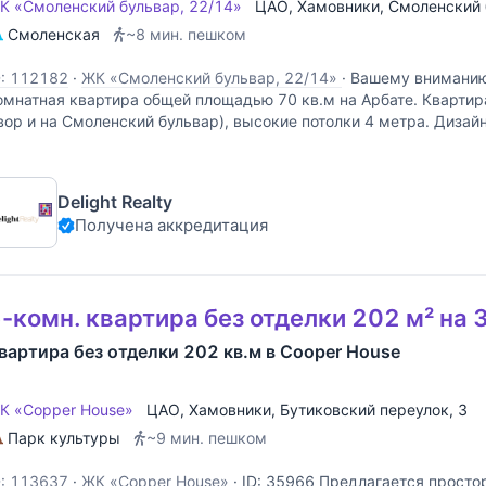
К «Смоленский бульвар, 22/14»
ЦАО
,
Хамовники
,
Смоленский 
Смоленская
~8 мин. пешком
D: 112182
·
ЖК «Смоленский бульвар, 22/14»
·
Вашему вниманию
омнатная квартира общей площадью 70 кв.м на Арбате. Квартира
вор и на Смоленский бульвар), высокие потолки 4 метра. Дизай
меется просторная гардеробная комната, санузел с немецкой
Delight Realty
Получена аккредитация
-комн. квартира без отделки 202 м² на 
вартира без отделки 202 кв.м в Cooper House
К «Copper House»
ЦАО
,
Хамовники
,
Бутиковский переулок
, 3
Парк культуры
~9 мин. пешком
D: 113637
·
ЖК «Copper House»
·
ID: 35966 Предлагается просто