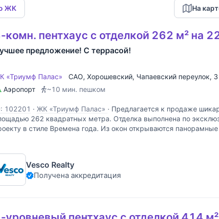
по ЖК
На карт
-комн. пентхаус с отделкой 262 м² на 2
учшее предложение! С террасой!
К «Триумф Палас»
САО
,
Хорошевский
,
Чапаевский переулок
, 
Аэропорт
~10 мин. пешком
D: 102201
·
ЖК «Триумф Палас»
·
Предлагается к продаже шикар
лощадью 262 квадратных метра. Отделка выполнена по эксклю
роекту в стиле Времена года. Из окон открываются панорамные
орода, Москва-Сити, МГУ, Новодевичий монастырь. Есть
Vesco Realty
Получена аккредитация
-уровневый пентхаус с отделкой 414 м²