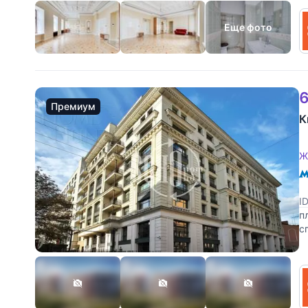
Еще фото
6
Премиум
К
Ж
I
п
с
к