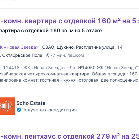
-комн. квартира с отделкой 160 м² на 5
вартира с отделкой 160 кв. м на 5 этаже
К «Новая Звезда»
СЗАО
,
Щукино
,
Расплетина улица
, 14
Октябрьское Поле
~7 мин. пешком
D: 114418
·
ЖК «Новая Звезда»
·
Лот №f4050 ЖК "Новая Звезда".
изайнерская четырехкомнатная квартира. Общая площадь: 160 
ланировка комнат: гостиная - кухня -столовая, две полноценных
ютная лоджия, гардеробная, два санузла,
Soho Estate
Получена аккредитация
-комн. пентхаус с отделкой 279 м² на 2