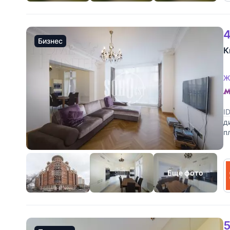
4
Бизнес
К
Ж
I
д
п
у
Еще фото
5