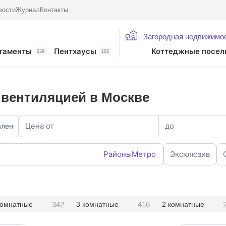
вости
Журнал
Контакты
Загородная недвижимо
таменты
Пентхаусы
Коттеджные посел
239
102
 вентиляцией в Москве
Цена от
до
ален
Районы
Метро
Эксклюзив
342
416
комнатные
3 комнатные
2 комнатные