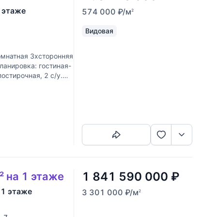
5 этаже
574 000
₽
/м
2
Видовая
мнатная 3хсторонняя
ланировка: гостиная-
постирочная, 2 с/у.
Скопировать ссылку
1 841 590 000
₽
² на 1 этаже
 1 этаже
3 301 000
₽
/м
2