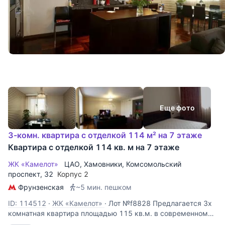
Еще фото
3-комн. квартира с отделкой 114 м² на 7 этаже
Квартира с отделкой 114 кв. м на 7 этаже
ЖК «Камелот»
ЦАО
,
Хамовники
,
Комсомольский
проспект
, 32
Корпус 2
Фрунзенская
~5 мин. пешком
ID: 114512
·
ЖК «Камелот»
·
Лот №f8828 Предлагается 3х
комнатная квартира площадью 115 кв.м. в современном
стиле. Планировка: просторный холл, большая зона кухни-