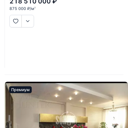
218 510 000
₽
875 000
₽
/м
2
Премиум