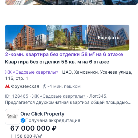
Еще фото
2-комн. квартира без отделки 58 м² на 6 этаже
Квартира без отделки 58 кв. м на 6 этаже
ЖК «Садовые кварталы»
ЦАО
,
Хамовники
,
Усачева улица
,
11Б, стр. 1
Фрунзенская
~4 мин. пешком
ID: 128465
·
ЖК «Садовые кварталы»
·
Лот:345.
Предлагается двухкомнатная квартира общей площадью
58 кв.м. в ЖК "Садовые кварталы". Функциональная
One Click Property
планировка: кухня-гостиная, спальня, два санузла,
Получена аккредитация
лоджия. Квартира продается без отделки. Планировка
квартиры позволяет воплотить в жизнь
67 000 000
₽
1 156 000
₽
/м
2