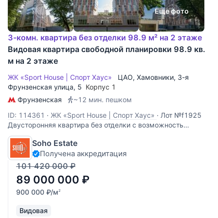
Еще фото
3-комн. квартира без отделки 98.9 м² на 2 этаже
Видовая квартира свободной планировки 98.9 кв.
м на 2 этаже
ЖК «Sport House | Спорт Хаус»
ЦАО
,
Хамовники
,
3-я
Фрунзенская улица
, 5
Корпус 1
Фрунзенская
~12 мин. пешком
ID: 114361
·
ЖК «Sport House | Спорт Хаус»
·
Лот №f1925
Двусторонняя квартира без отделки с возможность
спланировать 3-х комнатную квартиру: гостиную-кухню, 2
Soho Estate
спальни, 2 ванных комнаты, 2 гардеробных, прихожую.
Получена аккредитация
Лоджия. Высота потолков 3,4 м. Панорамные окна во двор.
101 420 000
₽
89 000 000
₽
900 000
₽
/м
2
Видовая