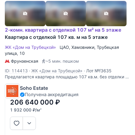
2-комн. квартира с отделкой 107 м² на 5 этаже
Квартира с отделкой 107 кв. м на 5 этаже
ЖК «Дом на Трубецкой»
ЦАО
,
Хамовники
,
Трубецкая
улица
, 10
Фрунзенская
~5 мин. пешком
ID: 114413
·
ЖК «Дом на Трубецкой»
·
Лот №f3635
Предлагается квартира площадью 107 кв.м. без отделки в
элитном жилом комплексе "Дом на Трубецкой". При
Soho Estate
небольшой удаленности от центра города дом расположен
Получена аккредитация
в окружении скверов и парков, подходящих для семейного
отдыха и прогулок с детьми.
206 640 000
₽
1 932 000
₽
/м
2