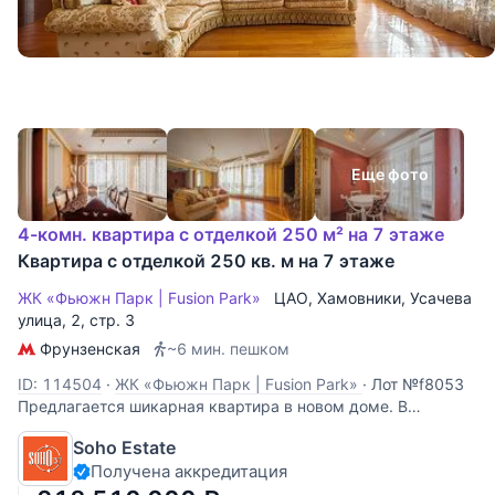
Еще фото
4-комн. квартира с отделкой 250 м² на 7 этаже
Квартира с отделкой 250 кв. м на 7 этаже
ЖК «Фьюжн Парк | Fusion Park»
ЦАО
,
Хамовники
,
Усачева
улица
, 2, стр. 3
Фрунзенская
~6 мин. пешком
ID: 114504
·
ЖК «Фьюжн Парк | Fusion Park»
·
Лот №f8053
Предлагается шикарная квартира в новом доме. В
квартире выполнен ремонт в классическом стиле.
Soho Estate
Функциональная планировка: гостиная - столовая - кухня,
Получена аккредитация
кабинет, 2 спальни, 3 ванные комнаты. Вид на парк
Мандельштама. Машино-место в подземном