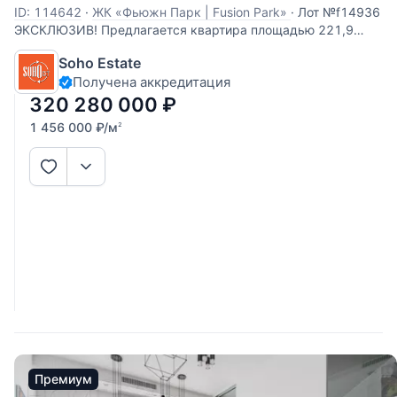
ID: 114642
·
ЖК «Фьюжн Парк | Fusion Park»
·
Лот №f14936
ЭКСКЛЮЗИВ! Предлагается квартира площадью 221,9
кв.м. с отделкой и встроенной мебелью. Планировка:
Soho Estate
гостиная, кухня, спальня с ванной комнатой, 2 спальни,
Получена аккредитация
ванная комната, гардеробная комната, гостевой с/узел. 6
окон на 2 стороны света.
320 280 000
₽
1 456 000
₽
/м
2
Премиум