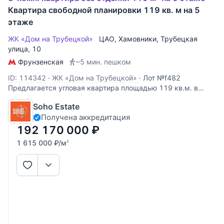
Квартира свободной планировки 119 кв. м на 5
этаже
ЖК «Дом на Трубецкой»
ЦАО
,
Хамовники
,
Трубецкая
улица
, 10
Фрунзенская
~5 мин. пешком
ID: 114342
·
ЖК «Дом на Трубецкой»
·
Лот №f482
Предлагается угловая квартира площадью 119 кв.м. в
элитном жилом комплексе "Дом на Трубецкой". Квартира
Soho Estate
без отделки, свободной планировки. При небольшой
Получена аккредитация
удаленности от центра города дом расположен в
окружении скверов и парков, подходящих
192 170 000
₽
1 615 000
₽
/м
2