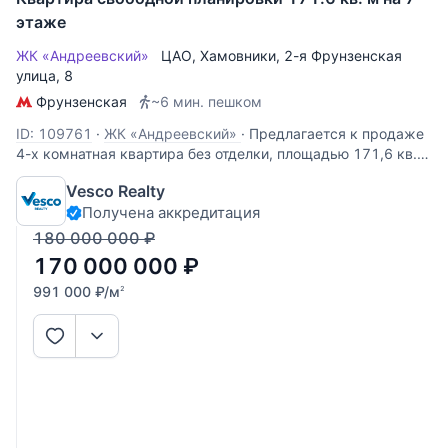
этаже
ЖК «Андреевский»
ЦАО
,
Хамовники
,
2-я Фрунзенская
улица
, 8
Фрунзенская
~6 мин. пешком
ID: 109761
·
ЖК «Андреевский»
·
Предлагается к продаже
4-х комнатная квартира без отделки, площадью 171,6 кв.м.
Расположена на 7 этаже ЖК "Андреевский". Пространство
Vesco Realty
можно спланировать как: кухня-гостиная, 2-3 спальни,
Получена аккредитация
гардеробную, 3 ванные комнаты и постирочную. Высота
потолков 3
180 000 000
₽
170 000 000
₽
991 000
₽
/м
2