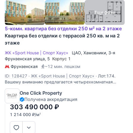
Еще фото
5-комн. квартира без отделки 250 м² на 2 этаже
Квартира без отделки с террасой 250 кв. м на 2
этаже
ЖК «Sport House | Спорт Хаус»
ЦАО
,
Хамовники
,
3-я
Фрунзенская улица
, 5
Корпус 1
Фрунзенская
~12 мин. пешком
ID: 128427
·
ЖК «Sport House | Спорт Хаус»
·
Лот:174.
Вашему вниманию предлагается четырехкомнатная
квартира без отделки с собственной террасой в 200 кв. м.
One Click Property
в клубном доме "Sport House". Возможно спланировать 3
Получена аккредитация
спальни (в том числе мастер-спальня), кухню-гостиную, 3
санузла и 2 гардеробных.
303 490 000
₽
1 214 000
₽
/м
2