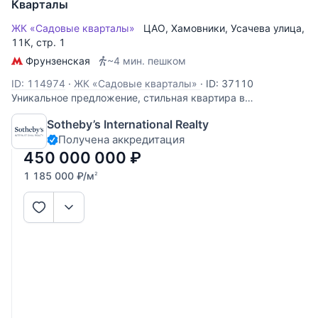
Кварталы
ЖК «Садовые кварталы»
ЦАО
,
Хамовники
,
Усачева улица
,
11К, стр. 1
Фрунзенская
~4 мин. пешком
ID: 114974
·
ЖК «Садовые кварталы»
·
ID: 37110
Уникальное предложение, стильная квартира в
историческом корпусе - 3.9! В квартире только что
Sotheby’s International Realty
закончены ремонтные работы, отделка выполнена из
Получена аккредитация
дорогих натуральных материалов в современном стиле с
элементами Ар-деко. Квартира
450 000 000
₽
1 185 000
₽
/м
2