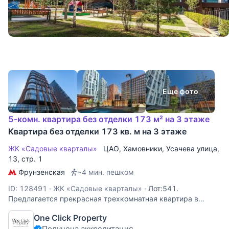
Еще фото
5-комн. квартира без отделки 173 м² на 3 этаже
Квартира без отделки 173 кв. м на 3 этаже
ЖК «Садовые кварталы»
ЦАО
,
Хамовники
,
Усачева улица
,
13, стр. 1
Фрунзенская
~4 мин. пешком
ID: 128491
·
ЖК «Садовые кварталы»
·
Лот:541.
Предлагается прекрасная трехкомнатная квартира в
Хамовниках с видом на пруд в элитном ЖК "Садовые
One Click Property
Кварталы". Квартира без отделки позволяет реализовать
Получена аккредитация