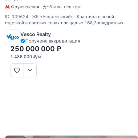
Фрунзенская
~6 мин. пешком
ID: 109624
·
ЖК «Андреевский»
·
Квартира с новой
отделкой в светлых тонах площадью 168,3 квадратных
метра. Расположена на 6 этаже в ЖК Андреевский.
Vesco Realty
Пространство спланировано как: кухня, гостиная, 3
Получена аккредитация
спальни, 3 ванные комнаты, гардеробная, 2 балкона. Окна
ориентированы на три
250 000 000
₽
1 486 000
₽
/м
2