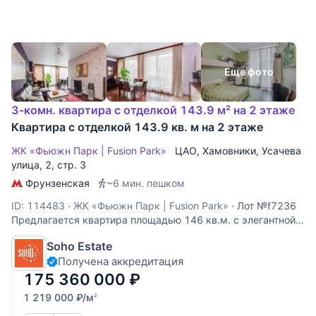
Еще фото
3-комн. квартира с отделкой 143.9 м² на 2 этаже
Квартира с отделкой 143.9 кв. м на 2 этаже
ЖК «Фьюжн Парк | Fusion Park»
ЦАО
,
Хамовники
,
Усачева
улица
, 2, стр. 3
Фрунзенская
~6 мин. пешком
ID: 114483
·
ЖК «Фьюжн Парк | Fusion Park»
·
Лот №f7236
Предлагается квартира площадью 146 кв.м. с элегантной
отделкой в современном эклектичном стиле.
Soho Estate
Спланированы – просторная объединенная зона кухни-
Получена аккредитация
столовой и гостиной, 2 спальни, 2 ванных комнаты.
Панорамное остекление и приятные виды. В
175 360 000
₽
1 219 000
₽
/м
2