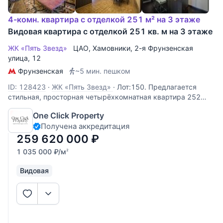
4-комн. квартира с отделкой 251 м² на 3 этаже
Видовая квартира с отделкой 251 кв. м на 3 этаже
ЖК «Пять Звезд»
ЦАО
,
Хамовники
,
2-я Фрунзенская
улица
, 12
Фрунзенская
~5 мин. пешком
ID: 128423
·
ЖК «Пять Звезд»
·
Лот:150. Предлагается
стильная, просторная четырёхкомнатная квартира 252
кв.м на третьем этаже комплекса "Пять Звёзд", в
One Click Property
престижном районе столицы - Хамовники. Планировка:
Получена аккредитация
две спальни с отдельными санузлами и гардеробными
комнатами, кабинет
259 620 000
₽
1 035 000
₽
/м
2
Видовая