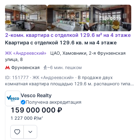
Еще фото
2-комн. квартира с отделкой 129.6 м² на 4 этаже
Квартира с отделкой 129.6 кв. м на 4 этаже
ЖК «Андреевский»
ЦАО
,
Хамовники
,
2-я Фрунзенская
улица
, 8
Фрунзенская
~6 мин. пешком
ID: 151777
·
ЖК «Андреевский»
·
В продаже двух
комнатная квартира площадью 129.6 м. распашного типа,
на 4 этаже. Планировка кухня-гостиная и мастер-спальня,
Vesco Realty
личный хамам, лоджия из спальной комнаты. 2 сан узла.
Получена аккредитация
Дизайнерский ремонт. Домашний кинотеатр. Высота
потолков 3.2. Всего
159 000 000
₽
1 227 000
₽
/м
2