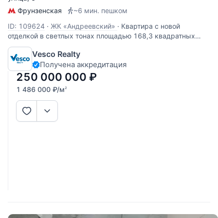
Фрунзенская
~6 мин. пешком
ID: 109624
·
ЖК «Андреевский»
·
Квартира с новой
отделкой в светлых тонах площадью 168,3 квадратных
метра. Расположена на 6 этаже в ЖК Андреевский.
Vesco Realty
Пространство спланировано как: кухня, гостиная, 3
Получена аккредитация
спальни, 3 ванные комнаты, гардеробная, 2 балкона. Окна
ориентированы на три
250 000 000
₽
1 486 000
₽
/м
2