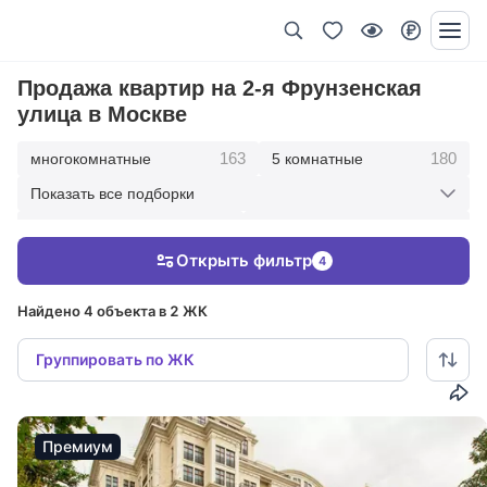
Продажа квартир на 2-я Фрунзенская
улица в Москве
163
180
многокомнатные
5 комнатные
Показать все подборки
343
415
4 комнатные
3 комнатные
Открыть фильтр
4
212
36
2 комнатные
1 комнатные
Найдено 4 объекта в 2 ЖК
Группировать по ЖК
Премиум