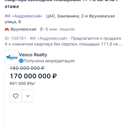
этаже
ЖК «Андреевский»
ЦАО
,
Хамовники
,
2-я Фрунзенская
улица
, 8
Фрунзенская
~6 мин. пешком
ID: 109761
·
ЖК «Андреевский»
·
Предлагается к продаже
4-х комнатная квартира без отделки, площадью 171,6 кв.м.
Расположена на 7 этаже ЖК "Андреевский". Пространство
Vesco Realty
можно спланировать как: кухня-гостиная, 2-3 спальни,
Получена аккредитация
гардеробную, 3 ванные комнаты и постирочную. Высота
потолков 3
180 000 000
₽
170 000 000
₽
991 000
₽
/м
2