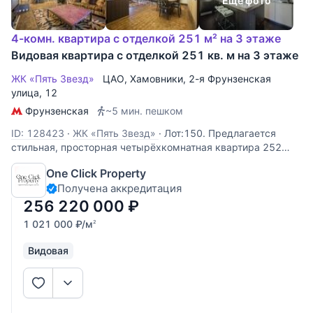
Еще фото
4-комн. квартира с отделкой 251 м² на 3 этаже
Видовая квартира с отделкой 251 кв. м на 3 этаже
ЖК «Пять Звезд»
ЦАО
,
Хамовники
,
2-я Фрунзенская
улица
, 12
Фрунзенская
~5 мин. пешком
ID: 128423
·
ЖК «Пять Звезд»
·
Лот:150. Предлагается
стильная, просторная четырёхкомнатная квартира 252
кв.м на третьем этаже комплекса "Пять Звёзд", в
One Click Property
престижном районе столицы - Хамовники. Планировка:
Получена аккредитация
две спальни с отдельными санузлами и гардеробными
комнатами, кабинет
256 220 000
₽
1 021 000
₽
/м
2
Видовая