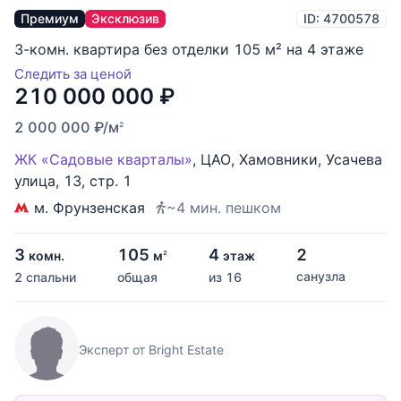
Премиум
Эксклюзив
ID: 4700578
3-комн. квартира без отделки 105 м² на 4 этаже
Следить за ценой
210 000 000
₽
2 000 000
₽
/м
2
ЖК «Садовые кварталы»
,
ЦАО
,
Хамовники
,
Усачева
улица
,
13
,
стр. 1
м. Фрунзенская
~4 мин. пешком
3
105
4
2
комн.
м
этаж
2
санузла
2 спальни
общая
из 16
Эксперт от Bright Estate