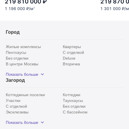
219 810 000
₽
219 870 
1 196 000
₽
/м
1 301 000
₽
/м
2
Город
Жилые комплексы
Квартиры
Пентхаусы
С отделкой
Без отделки
Deluxe
В центре Москвы
Вторичка
Видовые
Эксклюзивы
Показать больше
Рядом с парком
Популярные локации
Загород
С панорамными окнами
Внутри Садового кольца
Коттеджные поселки
Коттеджи
Участки
Таунхаусы
С отделкой
Без отделки
Эксклюзивы
С бассейном
С лесным участком
Истринский район
Показать больше
Красногорский район
Минское шоссе