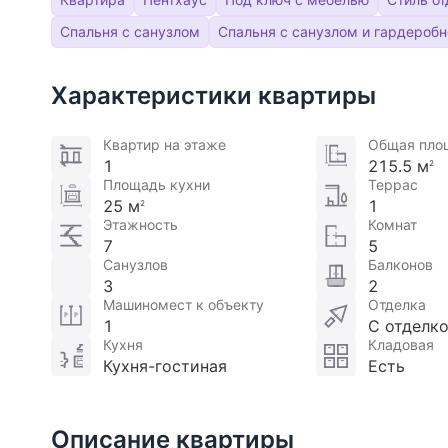
Спальня с санузлом
Спальня с санузлом и гардеробн
Характеристики квартиры
Квартир на этаже
Общая пло
1
215.5 м
2
Площадь кухни
Террас
25 м
1
2
Этажность
Комнат
7
5
Санузлов
Балконов
3
2
Машиномест к объекту
Отделка
1
С отделк
Кухня
Кладовая
Кухня-гостиная
Есть
Описание квартиры