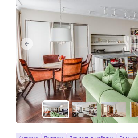
Квартира
Пентхаус
Под ключ с мебелью
Стиль о