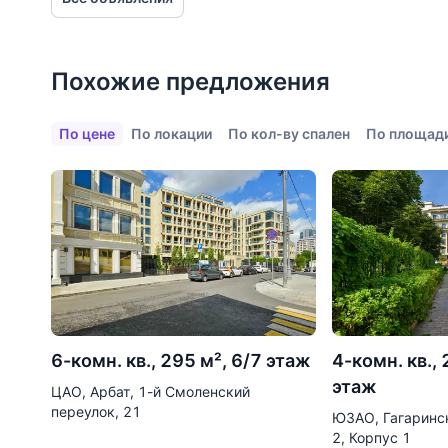
Школы
Детские клубы
Детские сады
Похожие предложения
Поликлиники
По цене
По локации
По кол-ву спален
По площад
Больницы
Салоны красоты
Торговые центры
Фитнесы
Ветеринарные клиники
Все объекты
6-комн. кв., 295 м², 6/7 этаж
4-комн. кв., 
этаж
ЦАО, Арбат, 1-й Смоленский
переулок, 21
ЮЗАО, Гагаринск
2, Корпус 1