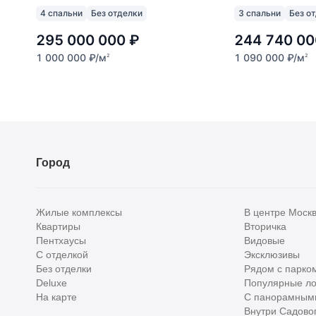
4 спальни
Без отделки
3 спальни
Без о
295 000 000
₽
244 740 00
1 000 000
₽
/м
1 090 000
₽
/м
2
2
Город
Жилые комплексы
В центре Моск
Квартиры
Вторичка
Пентхаусы
Видовые
С отделкой
Эксклюзивы
Без отделки
Рядом с парко
Deluxe
Популярные ло
На карте
С панорамным
Внутри Садовог