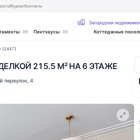
вости
Журнал
Контакты
Загородная недвижимо
жие лоты
таменты
Пентхаусы
Коттеджные посел
239
102
D 114471
ЕЛКОЙ 215.5 М² НА 6 ЭТАЖЕ
й переулок
,
4