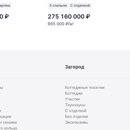
тделки
3 спальни
С отделкой
0
₽
275 160 000
₽
665 000
₽
/м
2
Загород
вы
Коттеджные поселки
Коттеджи
Участки
Таунхаусы
м
С отделкой
кации
Без отделки
и окнами
Эксклюзивы
о кольца