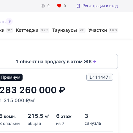
Регистрация и вход
0
0
сть
ки
Коттеджи
Таунхаусы
Участки
917
3 273
230
1 063
1 объект на продажу в этом ЖК
Премиум
ID: 114471
283 260 000
₽
1 315 000
₽
/м
2
5
215.5
6
3
комн.
м
этаж
2
санузла
3 спальни
общая
из 7