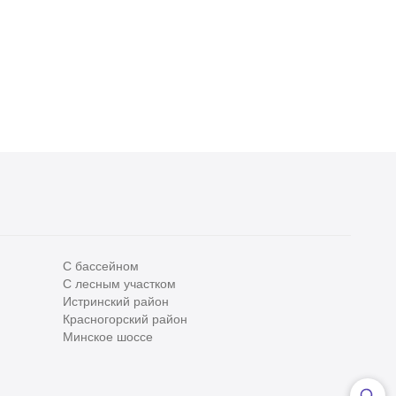
3 спальни
С отделкой
3 спальни
Без отделки
250 000 000
₽
299 440 000
₽
1 486 000
₽
/м
1 483 000
₽
/м
2
2
С бассейном
С лесным участком
Истринский район
Все
0
Красногорский район
Сегодня
0
Минское шоссе
Вчера
0