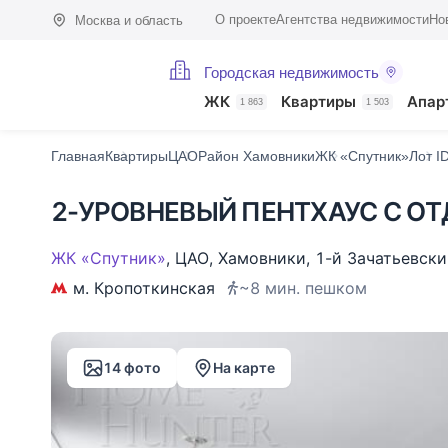
О проекте
Агентства недвижимости
Но
Москва и область
Городская недвижимость
Фото (14)
Характеристики
Описание
О доме
На карте
Похо
ЖК
Квартиры
Апар
1 863
1 503
Главная
Квартиры
ЦАО
Район Хамовники
ЖК «Спутник»
Лот I
2-УРОВНЕВЫЙ ПЕНТХАУС С ОТД
ЖК «Спутник»
,
ЦАО
,
Хамовники
,
1-й Зачатьевски
м. Кропоткинская
~8 мин. пешком
14 фото
На карте