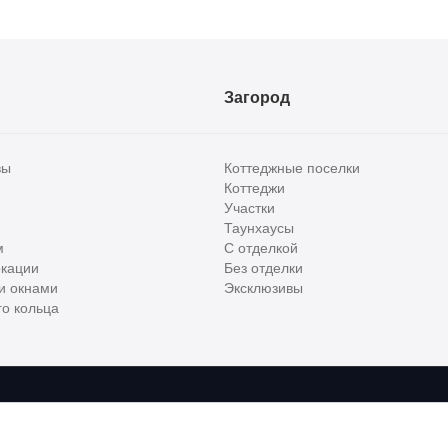
Загород
вы
Коттеджные поселки
Коттеджи
Участки
Таунхаусы
м
С отделкой
кации
Без отделки
и окнами
Эксклюзивы
о кольца
сти и бизнес класса в России. Используя сервис, вы соглашаетесь с
Пользов
е
ООО "ХоумХантер", email:
support@homehunter.ru
. На информационном рес