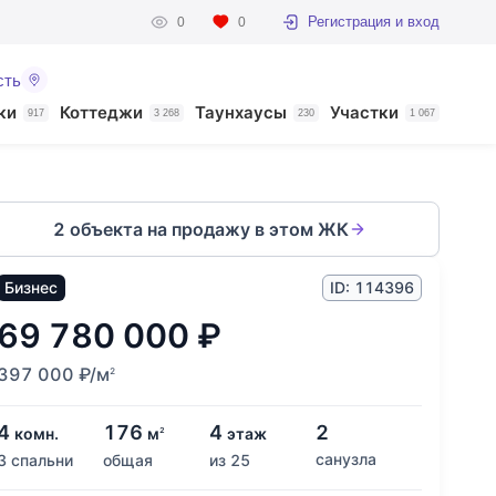
Регистрация и вход
0
0
сть
ки
Коттеджи
Таунхаусы
Участки
917
3 268
230
1 067
2 объекта на продажу в этом ЖК
Бизнес
ID: 114396
69 780 000
₽
397 000
₽
/м
2
4
176
4
2
комн.
м
этаж
2
санузла
3 спальни
общая
из 25