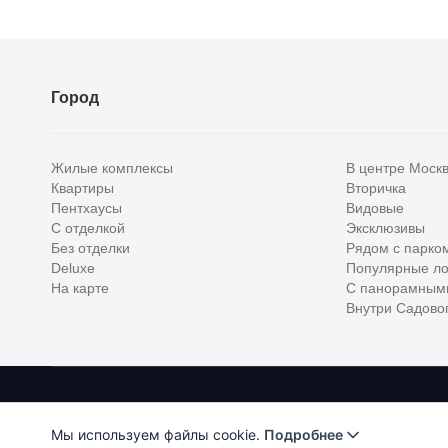
Город
Жилые комплексы
В центре Моск
Квартиры
Вторичка
Пентхаусы
Видовые
С отделкой
Эксклюзивы
Без отделки
Рядом с парко
Deluxe
Популярные ло
На карте
С панорамным
Внутри Садовог
Homehunter - первый полноценный онлайн-сервис элитной недвижимо
Хантер. Оплачивая услуги, вы принимаете
Лицензионное соглашени
Мы используем файлы cookie.
Подробнее