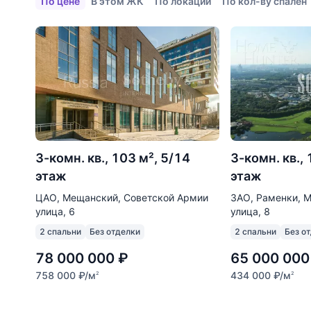
По цене
В этом ЖК
По локации
По кол-ву спален
3-комн. кв., 103 м², 5/14
3-комн. кв.,
этаж
этаж
ЦАО, Мещанский, Советской Армии
ЗАО, Раменки, 
улица, 6
улица, 8
2 спальни
Без отделки
2 спальни
Без о
78 000 000
₽
65 000 000
758 000
₽
/м
434 000
₽
/м
2
2