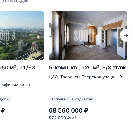
По площади
 150 м², 11/53
5-комн. кв., 120 м², 5/8 этаж
ЦАО, Тверской, Тверская улица, 19
Мосфильмовская
тделки
3 спальни
С отделкой
₽
68 560 000
₽
572 000
₽
/м
2