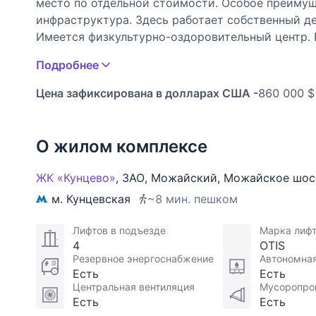
место по отдельной стоимости. Особое преиму
инфраструктура. Здесь работает собственный де
Имеется физкультурно-оздоровительный центр. 
сауна, салоны красоты «N-Ergo» и «Mon Salon».
Подробнее
жильцов и гостей работают отделение банка Ра
«Альянс«,туристическое агентство, ресторан, п
Цена зафиксирована в долларах США -
860 000 $
Территория комплекса огорожена и надежно защ
игровых площадок, организованы прогулочные зо
О жилом комплексе
животных. Вход на территорию, пользование ли
электронным пропускам.Охраняемый подземный п
ЖК «Кунцево»
,
ЗАО
,
Можайский
,
Можайское шос
м. Кунцевская
~8 мин. пешком
Лифтов в подъезде
Марка лиф
4
OTIS
Резервное энергоснабжение
Автономная
Есть
Есть
Центральная вентиляция
Мусоропро
Есть
Есть