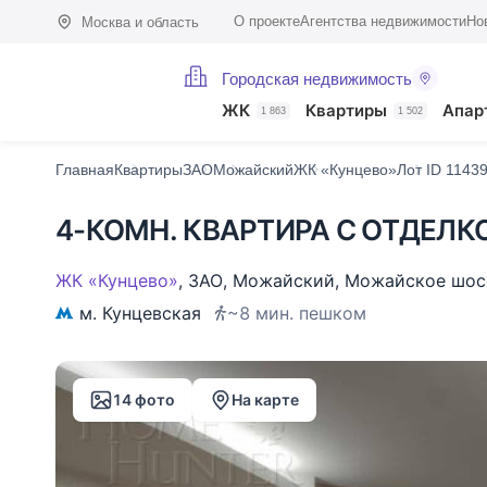
О проекте
Агентства недвижимости
Но
Москва и область
Городская недвижимость
Фото (14)
Характеристики
Описание
О доме
На карте
Похо
ЖК
Квартиры
Апар
1 863
1 502
Главная
Квартиры
ЗАО
Можайский
ЖК «Кунцево»
Лот ID 1143
4-КОМН. КВАРТИРА С ОТДЕЛКО
ЖК «Кунцево»
,
ЗАО
,
Можайский
,
Можайское шос
м. Кунцевская
~8 мин. пешком
14 фото
На карте