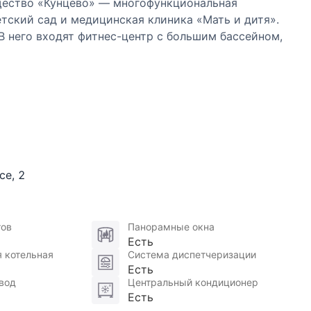
щество «Кунцево» — многофункциональная
тский сад и медицинская клиника «Мать и дитя».
В него входят фитнес-центр с большим бассейном,
 В здании открыт круглосуточный супермаркет. Для
йффайзенбанк, страховая компания
рачечная-химчистка.
ищена. Вокруг дома обустроено несколько детских
ны отдыха, есть отдельная площадка для выгула
фтами, паркингом осуществляется только по личным
аркинг рассчитан на 1200 мест, есть автомойка.
се
,
2
тов
Панорамные окна
Есть
 котельная
Система диспетчеризации
Есть
вод
Центральный кондиционер
Есть