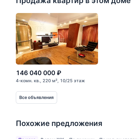
Продажа квартир в этом доме
Расстояние от объекта
До 2000 метров
Школы
Детские клубы
Детские сады
Поликлиники
Больницы
146 040 000
₽
Салоны красоты
4-комн. кв., 220 м², 10/25 этаж
Торговые центры
Все объявления
Фитнесы
Ветеринарные клиники
Похожие предложения
Все объекты