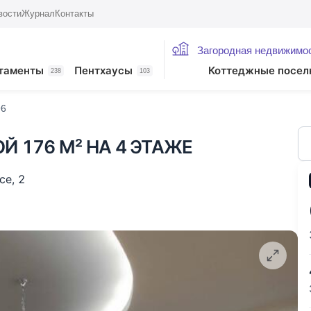
вости
Журнал
Контакты
Загородная недвижимо
жие лоты
таменты
Пентхаусы
Коттеджные посел
238
103
96
Й 176 М² НА 4 ЭТАЖЕ
се
,
2