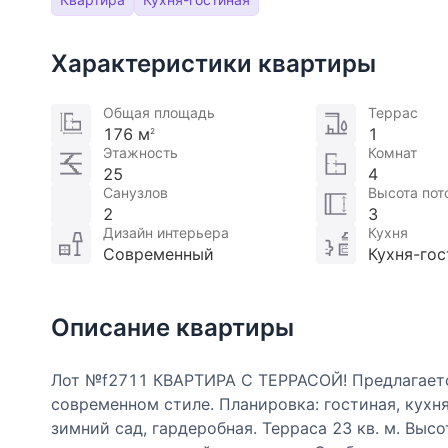
Характеристики квартиры
Общая площадь
Террас
176 м
1
2
Этажность
Комнат
25
4
Санузлов
Высота пот
2
3
Дизайн интерьера
Кухня
Современный
Кухня-гос
Описание квартиры
Лот №f2711 КВАРТИРА С ТЕРРАСОЙ! Предлагается
современном стиле. Планировка: гостиная, кухня,
зимний сад, гардеробная. Терраса 23 кв. м. Выс