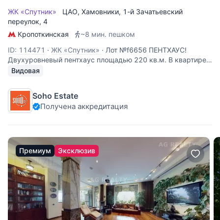
ЖК «Спутник»
ЦАО
,
Хамовники
,
1-й Зачатьевский
переулок
, 4
Кропоткинская
~8 мин. пешком
ID: 114471
·
ЖК «Спутник»
·
Лот №f6656 ПЕНТХАУС!
Двухуровневый пентхаус площадью 220 кв.м. В квартире
выполнен качественный ремонт, функциональная
Видовая
планировка: 1 уровень: кухня-гостиная, гардеробная
комната, гостевой с/у, основная спальня с большой
Soho Estate
гардеробной (с окном) и ванной
Получена аккредитация
Премиум
Эксклюзив