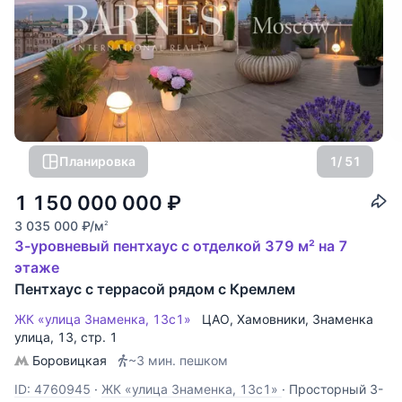
Планировка
1
/ 51
1 150 000 000
₽
3 035 000
₽
/м
2
3-уровневый пентхаус с отделкой 379 м² на 7
этаже
Пентхаус с террасой рядом с Кремлем
ЖК «улица Знаменка, 13с1»
ЦАО
,
Хамовники
,
Знаменка
улица
, 13, стр. 1
Боровицкая
~3 мин. пешком
ID: 4760945
·
ЖК «улица Знаменка, 13с1»
·
Просторный 3-