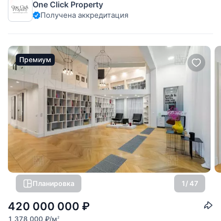
One Click Property
себя. В пентхаусе
Получена аккредитация
Премиум
Планировка
1
/ 47
420 000 000
₽
1 378 000
₽
/м
2