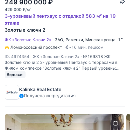
249 900 000
₽
429 000
₽
/м
2
3-уровневый пентхаус с отделкой 583 м² на 19
этаже
Золотые ключи 2
ЖК «Золотые Ключи 2»
ЗАО
,
Раменки
,
Минская улица
, 1Г
Ломоносовский проспект
~16 мин. пешком
ID: 4974354
·
ЖК «Золотые Ключи 2»
·
№169818 ЖК
Золотые ключи 2 3- уровневый Пентхаус с террасами в
Жилом комплексе "Золотые ключи 2" Первый уровень:
просторный холл, прихожая, гостиная, гостевой с/у,
Видовая
мастер-спальня с личной ванной комнатой и гардеробной,
две детские комнаты или
Kalinka Real Estate
Получена аккредитация