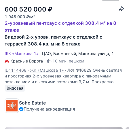
600 520 000
₽
1 948 000
₽
/м
2
2-уровневый пентхаус с отделкой 308.4 м² на 8
этаже
Видовой 2-х уровн. пентхаус с отделкой с
террасой 308.4 кв. м на 8 этаже
ЖК «Машкова 1»
ЦАО
,
Басманный
,
Машкова улица
, 1
Красные Ворота
~10 мин. пешком
ID: 114468
·
ЖК «Машкова 1»
·
Лот №f6629 Очень светлая
и просторная 2-х уровневая квартира с панорамным
остеклением и высокими потолками 3,7 м. Прекрасно
спланирована: 1 уровень: гостиная с угловым панорамным
Видовая
остеклением, хозяйская спальня с с/у, две детские
спальни с с/у; 2
Soho Estate
Получена аккредитация