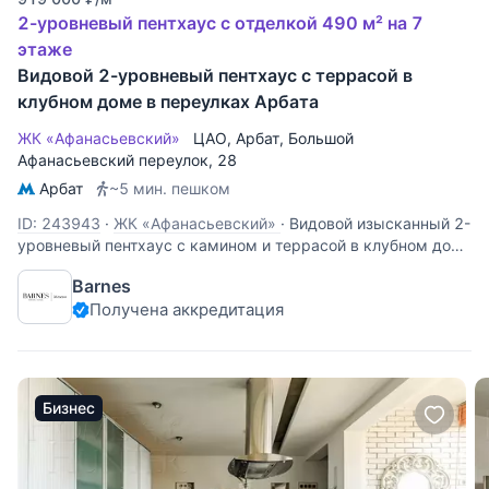
2-уровневый пентхаус с отделкой 490 м² на 7
этаже
Видовой 2-уровневый пентхаус с террасой в
клубном доме в переулках Арбата
ЖК «Афанасьевский»
ЦАО
,
Арбат
,
Большой
Афанасьевский переулок
, 28
Арбат
~5 мин. пешком
ID: 243943
·
ЖК «Афанасьевский»
·
Видовой изысканный 2-
уровневый пентхаус с камином и террасой в клубном доме
«Афанасьевский». Большая солнечная терраса с зоной
Barnes
отдыха, барбекю и великолепными видами придают
Получена аккредитация
особый шарм, комфорт и уют. Выполнена
безукоризненная отделка по
Бизнес