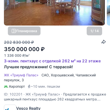
Планировка
1
/ 14
202 830 000
₽
350 000 000
₽
1 336 000
₽
/м
2
3-комн. пентхаус с отделкой 262 м² на 22 этаже
Лучшее предложение! С террасой!
ЖК «Триумф Палас»
САО
,
Хорошевский
,
Чапаевский
переулок
, 3
Аэропорт
~10 мин. пешком
ID: 102201
·
ЖК «Триумф Палас»
·
Предлагается к продаже
шикарный пентхаус площадью 262 квадратных метра.
Отделка выполнена по эксклюзивному дизайн-проекту в
Vesco Realty
стиле Времена года. Из окон открываются панорамные