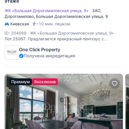
этаже
ЖК «Большая Дорогомиловская улица, 9»
ЗАО
,
Дорогомилово
,
Большая Дорогомиловская улица
, 9
Киевская
~10 мин. пешком
ID: 204069
·
ЖК «Большая Дорогомиловская улица, 9»
·
Лот:25067. Предлагается прекрасный пентхаус с
настоящим камином в сталинском доме на Большой
One Click Property
Дорогомиловской улице. Из окон открывается
Получена аккредитация
великолепный вид на "Москва-Сити" и зеленый тихий двор.
Высота потолков- 5 метров! Планировка: на первом уровне
Премиум
Эксклюзив