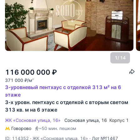
1
/ 14
116 000 000
₽
371 000
₽
/м
2
3-уровневый пентхаус с отделкой 313 м² на 6
этаже
3-х уровн. пентхаус с отделкой с вторым светом
313 кв. м на 6 этаже
ЖК «Сосновая улица, 16»
Сосновая улица
, 16
Корпус 1
Говорово
~50 мин. пешком
ID: 114352
·
ЖК «Сосновая улица, 16»
·
Лот №f1467