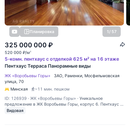
Планировка
1
/ 57
325 000 000
₽
520 000
₽
/м
2
5-комн. пентхаус с отделкой 625 м² на 16 этаже
Пентхаус Терраса Панорамные виды
ЖК «Воробьевы Горы»
ЗАО
,
Раменки
,
Мосфильмовская
улица
, 70
Минская
~11 мин. пешком
ID: 126939
·
ЖК «Воробьевы Горы»
·
Уникальное
предложение в ЖК Воробьевы Горы, корпус 6. Пентхаус с
приватной озелененной террасой на 16 этаже. Общая
Видовая
площадь 600 кв.м. (квартира 250 кв.м. и терраса 350
кв.м.) Шикарные виды на три стороны света
завораживают. Взгляду открываются