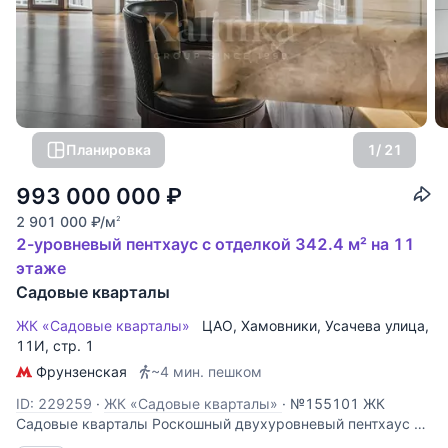
Планировка
1
/ 21
993 000 000
₽
2 901 000
₽
/м
2
2-уровневый пентхаус с отделкой 342.4 м² на 11
этаже
Садовые кварталы
ЖК «Садовые кварталы»
ЦАО
,
Хамовники
,
Усачева улица
,
11И, стр. 1
Фрунзенская
~4 мин. пешком
ID: 229259
·
ЖК «Садовые кварталы»
·
№155101 ЖК
Садовые кварталы Роскошный двухуровневый пентхаус в
ЖК «Садовые Кварталы» общей площадью 342,4 кв.м. На