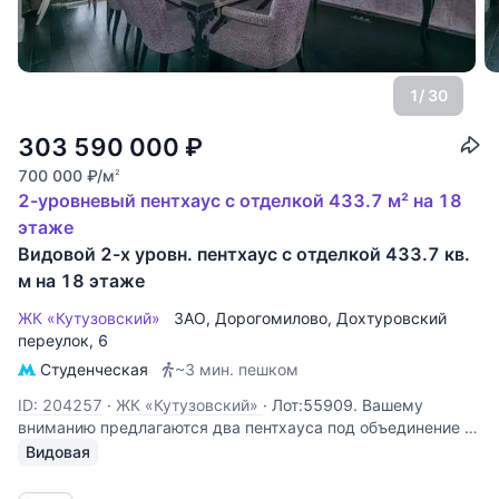
1
/ 30
303 590 000
₽
700 000
₽
/м
2
2-уровневый пентхаус с отделкой 433.7 м² на 18
этаже
Видовой 2-х уровн. пентхаус с отделкой 433.7 кв.
м на 18 этаже
ЖК «Кутузовский»
ЗАО
,
Дорогомилово
,
Дохтуровский
переулок
, 6
Студенческая
~3 мин. пешком
ID: 204257
·
ЖК «Кутузовский»
·
Лот:55909. Вашему
вниманию предлагаются два пентхауса под объединение с
восхитительными видовыми характеристиками. Первый
Видовая
пентхаус: с потрясающим и в то же время качественным
дизайнерским ремонтом, сделанным исключительно для