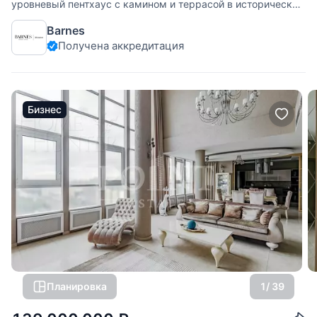
уровневый пентхаус с камином и террасой в историческом
центре Москвы напротив Кремля. В квартире 3 уровня, 8
Barnes
комнат, круглый бельведер 50 кв.м. с выходом на две
Получена аккредитация
открытые смотровые площадки по 50 кв.м. каждая с
великолепными живописными
Бизнес
Планировка
1
/ 39