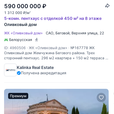
590 000 000
₽
1 312 000
₽
/м
2
5-комн. пентхаус с отделкой 450 м² на 8 этаже
Оливковый дом
ЖК «Оливковый дом»
САО
,
Беговой
,
Верхняя улица
, 22
Белорусская
ID: 4960506
·
ЖК «Оливковый дом»
·
№167778 ЖК
Оливковый дом Жемчужина Бегового района. Трех
сторонний пентхаус. 296 м2 квартира + 150 м2 терраса и
балкон по внешней стороне квартиры Квартира "под ключ,
Kalinka Real Estate
только после ремонта" строили под себя, но в нее так и не
Получена аккредитация
въехали. Дизайн от
Премиум