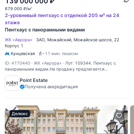
139 000 000
₽
679 000
₽
/м
2
2-уровневый пентхаус с отделкой 205 м² на 24
этаже
Пентхаус с панорамными видами
ЖК «Аврора»
ЗАО
,
Можайский
,
Можайское шоссе
, 22
Корпус 1
Кунцевская
~11 мин. пешком
ID: 4770440
·
ЖК «Аврора»
·
Лот: 109344. Пентхаус с
панорамными видам.На продажу предлагается
двухуровневый видовой пентхаус в ЖК «Аврора»
Point Estate
площадью 205,5 кв.м.В 2021 году в квартире произведен
Получена аккредитация
капитальный ремонт и выполнена дизайнерская отделка в
стиле современная классика с
Делюкс