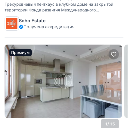
Трехуровневый пентхаус в клубном доме на закрытой
территории Фонда развития Международного
университета (Кунцево-4). Квартира занимает 6-й, 7-й
Soho Estate
этажи и мансарду. Эксклюзивный дизайн, второй свет
Получена аккредитация
(потолки высотой 6.5 м), камин, приточно
Премиум
1
/ 15