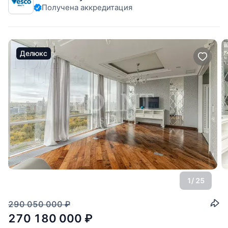
Получена аккредитация
виды на центр города, Москва-Сити, МГУ, Новодевичий
монастырь. Есть
Делюкс
1
/ 25
290 050 000
₽
270 180 000
₽