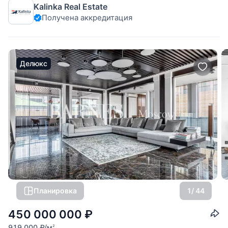
Kalinka Real Estate
первом уровне располагается просторная кухня-гостиная
Получена аккредитация
с мягкой зоной и дровяным камином, гостевой санузел,
кладовка и мастер-спальня с
Делюкс
Планировка
1
/ 44
450 000 000
₽
919 000
₽
/м
2