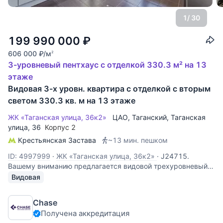
1
/ 30
199 990 000
₽
606 000
₽
/м
2
3-уровневый пентхаус с отделкой 330.3 м² на 13
этаже
Видовая 3-х уровн. квартира с отделкой с вторым
светом 330.3 кв. м на 13 этаже
ЖК «Таганская улица, 36к2»
ЦАО
,
Таганский
,
Таганская
улица
, 36
Корпус 2
Крестьянская Застава
~13 мин. пешком
ID: 4997999
·
ЖК «Таганская улица, 36к2»
·
J24715.
Вашему вниманию предлагается видовой трехуровневый
пентхаус в центре Москвы, в клубном доме бизнес класса.
Видовая
Выход в Таганский парк, в 5 минутах от Покровского
монастыря и Воскресенского собора. Особенностью
Chase
квартиры является наличие трех
Получена аккредитация