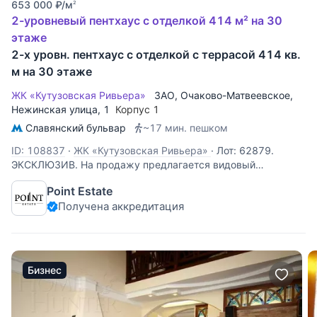
653 000
₽
/м
2
2-уровневый пентхаус с отделкой 414 м² на 30
этаже
2-х уровн. пентхаус с отделкой с террасой 414 кв.
м на 30 этаже
ЖК «Кутузовская Ривьера»
ЗАО
,
Очаково-Матвеевское
,
Нежинская улица
, 1
Корпус 1
Славянский бульвар
~17 мин. пешком
ID: 108837
·
ЖК «Кутузовская Ривьера»
·
Лот: 62879.
ЭКСКЛЮЗИВ. На продажу предлагается видовый
двухуровневый пентхаус площадью 414 кв. м. с террасой
Point Estate
в ЖК "Кутузовская Ривьера". Планировка: 1-й уровень:
Получена аккредитация
гостиная, кухня-столовая, три спальни, две из которых со
своими санузлами, гостевой
Бизнес