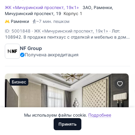
ЖК «Мичуринский проспект, 19к1»
ЗАО
,
Раменки
,
Мичуринский проспект
, 19
Корпус 1
Раменки
~7 мин. пешком
ID: 5001848
·
ЖК «Мичуринский проспект, 19к1»
·
Лот:
108942. В продаже пентхаус с отделкой и мебелью в доме
сотрудников Газпрома с подземным паркингом в одном из
NF Group
самых престижных и экологичных районов Москвы -
Получена аккредитация
Раменки. Локация сочетает статус западного округа,
развитую образовательную среду и
Все
0
Бизнес
Сегодня
0
Вчера
0
За неделю
0
Мы используем файлы cookie.
Подробнее
Доллары
За месяц
0
ООО "ХоумХантер" использует cookie для обеспечения
Евро
Принять
функционирования веб-сайта, аналитики действий на веб-сайте
За 3 месяца
Рубли
0
и улучшения качества обслуживания. Для получения