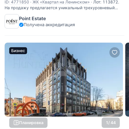
ID: 4771850
·
ЖК «Квартал на Ленинском»
·
Лот: 113872.
На продажу предлагается уникальный трехуровневый
пентхаус, площадью 372 кв.м., в жилом комплексе
Point Estate
"Квартал на Ленинском". Одна квартира на этаже.
Получена аккредитация
Функциональная планировка: 1-й уровень: гостиная, кухня-
столовая, спальня, детская,
Бизнес
Планировка
1
/ 44