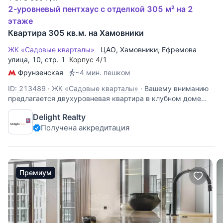
2-уровневый пентхаус с отделкой 305 м² на 2
этаже
Квартира 305 кв.м. на Хамовники
ЖК «Садовые кварталы»
ЦАО
,
Хамовники
,
Ефремова
улица
, 10, стр. 1
Корпус 4/1
Фрунзенская
~4 мин. пешком
ID: 213489
·
ЖК «Садовые кварталы»
·
Вашему вниманию
предлагается двухуровневая квартира в клубном доме
общей площадью 305 кв.м. Планировкой предусмотрено:
Delight Realty
Первый уровень - холл, просторная гостиная (высота
Получена аккредитация
потолка достигает до 5 метров), кухня-столовая, 2
изолированные спальни со
Премиум