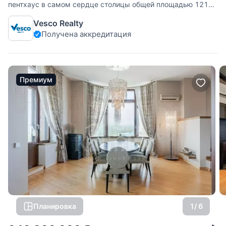
пентхаус в самом сердце столицы общей площадью 121
кв.м - это редкое сочетание престижного расположения,
Vesco Realty
абсолютной тишины и безупречного комфорта, созданное
Получена аккредитация
для тех, кто ценит исключительность во всём.
Расположенный на 6-м этаже элитного
Премиум
Планировка
1
/ 6