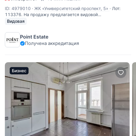
ID: 4979010
·
ЖК «Университетский проспект, 5»
·
Лот:
113376. На продажу предлагается видовой
двухуровневый многокомнатный пентхаус, площадью 340
Видовая
кв.м., в легендарном сталинском доме «с башнями».
Планировка: 1-й уровень: кухня-гостиная, три спальни, две
Point Estate
из которых со своими санузлами, спальня с
Получена аккредитация
Бизнес