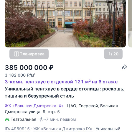
Планировка
1
/ 20
385 000 000
₽
3 182 000
₽
/м
2
3-комн. пентхаус с отделкой 121 м² на 6 этаже
Уникальный пентхаус в сердце столицы: роскошь,
тишина и безупречный стиль
ЖК «Большая Дмитровка IX»
ЦАО
,
Тверской
,
Большая
Дмитровка улица
, 9, стр. 5
Театральная
~7 мин. пешком
ID: 4959915
·
ЖК «Большая Дмитровка IX»
·
Уникальный