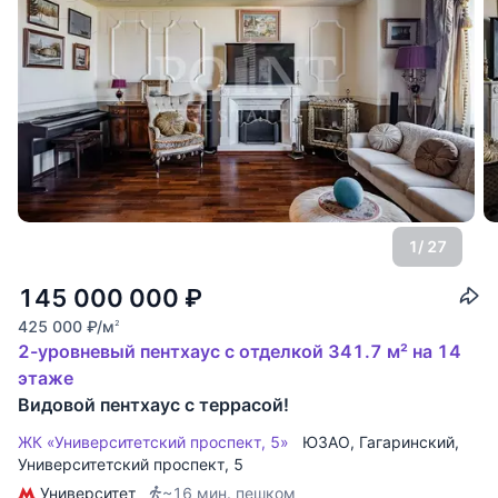
1
/ 27
145 000 000
₽
425 000
₽
/м
2
2-уровневый пентхаус с отделкой 341.7 м² на 14
этаже
Видовой пентхаус с террасой!
ЖК «Университетский проспект, 5»
ЮЗАО
,
Гагаринский
,
Университетский проспект
, 5
Университет
~16 мин. пешком