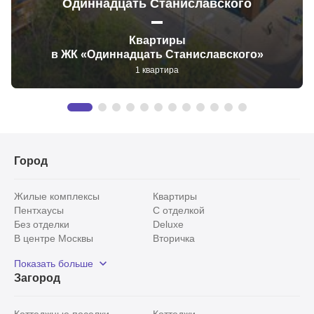
Одиннадцать Станиславского
Квартиры
в ЖК «Одиннадцать Станиславского»
1 квартира
Город
Жилые комплексы
Квартиры
Пентхаусы
С отделкой
Без отделки
Deluxe
В центре Москвы
Вторичка
Видовые
Эксклюзивы
Показать больше
Рядом с парком
Популярные локации
Загород
С панорамными окнами
Внутри Садового кольца
Коттеджные поселки
Коттеджи