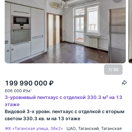
1
/ 30
199 990 000
₽
606 000
₽
/м
2
3-уровневый пентхаус с отделкой 330.3 м² на 13
этаже
Видовой 3-х уровн. пентхаус с отделкой с вторым
светом 330.3 кв. м на 13 этаже
ЖК «Таганская улица, 36к2»
ЦАО
,
Таганский
,
Таганская