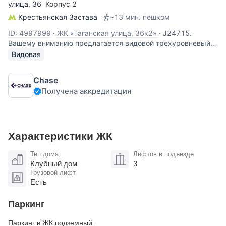
улица
, 36
Корпус 2
Крестьянская Застава
~13 мин. пешком
ID: 4997999
·
ЖК «Таганская улица, 36к2»
·
J24715.
Вашему вниманию предлагается видовой трехуровневый
пентхаус в центре Москвы, в клубном доме бизнес класса.
Видовая
Выход в Таганский парк, в 5 минутах от Покровского
монастыря и Воскресенского собора. Особенностью
Chase
квартиры является наличие трех
Получена аккредитация
Характеристики ЖК
Тип дома
Лифтов в подъезде
Клубный дом
3
Грузовой лифт
Есть
Паркинг
Паркинг в ЖК подземный.