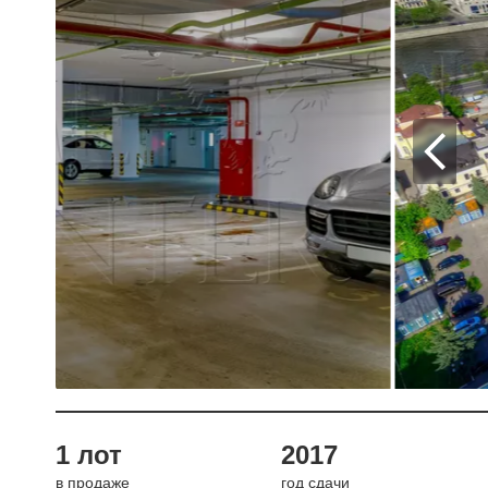
1 лот
2017
в продаже
год сдачи