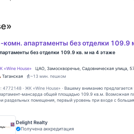
se»
-комн. апартаменты без отделки 109.9 
партаменты без отделки 109.9 кв. м на 4 этаже
К «Wine House»
ЦАО
,
Замоскворечье
,
Садовническая улица
, 5
Таганская
~13 мин. пешком
D: 4772148
·
ЖК «Wine House»
·
Вашему вниманию предлагается
партамент-мансарда общей площадью 109.9 кв.м. Возможная пл
ри раздельных помещения, первый уровень при входе с больши
ополнительных обособленных помещения в
Delight Realty
Получена аккредитация