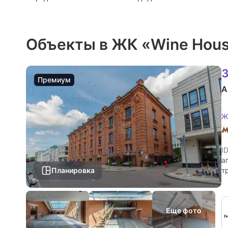
Объекты в ЖК «Wine Hou
3
Премиум
А
Ж
I
а
Планировка
т
д
Еще фото