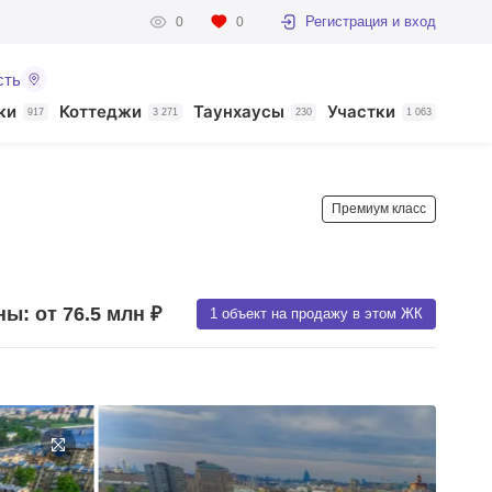
Регистрация и вход
0
0
сть
ки
Коттеджи
Таунхаусы
Участки
917
3 271
230
1 063
Премиум класс
ы: от 76.5 млн ₽
1 объект на продажу в этом ЖК