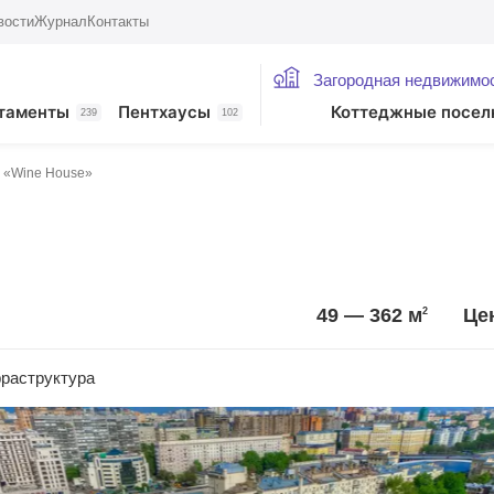
вости
Журнал
Контакты
Загородная недвижимо
таменты
Пентхаусы
Коттеджные посел
239
102
 «Wine House»
49 — 362
м
Цен
2
раструктура