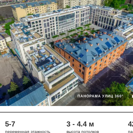
ПАНОРАМА УЛИЦ 360°
5-7
3 - 4.4 м
4
переменная этажность
высота потолков
па