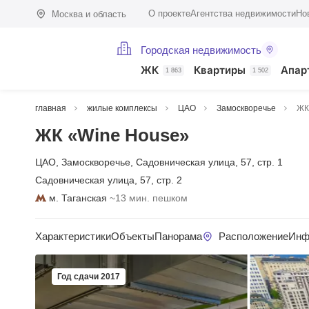
О проекте
Агентства недвижимости
Но
Москва и область
Городская недвижимость
ЖК
Квартиры
Апар
1 863
1 502
главная
жилые комплексы
ЦАО
Замоскворечье
ЖК
ЖК «Wine House»
ЦАО
,
Замоскворечье
,
Садовническая улица
,
57
,
стр. 1
Садовническая улица
,
57
,
стр. 2
м. Таганская
~13 мин. пешком
Характеристики
Объекты
Панорама
Расположение
Инф
Год сдачи 2017