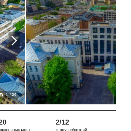
1
/
20
20
2/12
рковочных мест
корпусов/секций