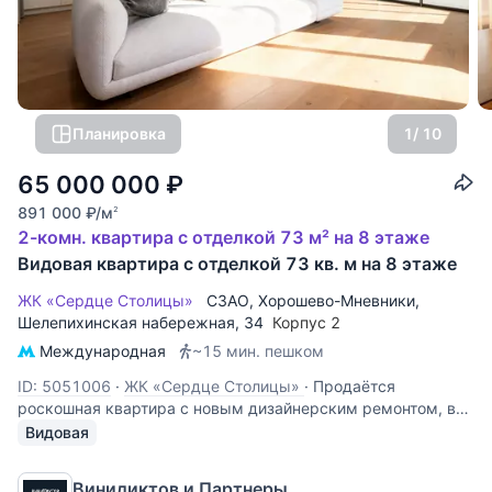
Планировка
1
/ 10
65 000 000
₽
891 000
₽
/м
2
2-комн. квартира с отделкой 73 м² на 8 этаже
Видовая квартира с отделкой 73 кв. м на 8 этаже
ЖК «Сердце Столицы»
СЗАО
,
Хорошево-Мневники
,
Шелепихинская набережная
, 34
Корпус 2
Международная
~15 мин. пешком
ID: 5051006
·
ЖК «Сердце Столицы»
·
Продаётся
роскошная квартира с новым дизайнерским ремонтом, в
ЖК бизнес-класса «Сердце Столицы». Панорамные окна, с
Видовая
потрясающим видом на Москву-реку и тщательно
спланированный интерьер, погружают в атмосферу уюта и
Винидиктов и Партнеры