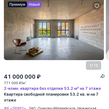
Премиум
Новый
1
/ 12
41 000 000
₽
771 000
₽
/м
2
2-комн. квартира без отделки 53.2 м² на 7 этаже
Квартира свободной планировки 53.2 кв. м на 7
этаже
ЖК «SPIRES»
ЗАО
,
Очаково-Матвеевское
,
Нежинская