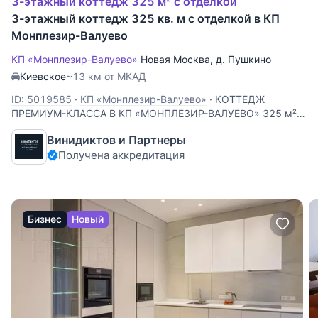
3-этажный коттедж 325 м² с отделкой
3-этажный коттедж 325 кв. м с отделкой в КП
Монплезир-Валуево
КП «Монплезир-Валуево»
Новая Москва
,
д. Пушкино
Киевское
~13 км от МКАД
ID: 5019585
·
КП «Монплезир-Валуево»
·
КОТТЕДЖ
ПРЕМИУМ-КЛАССА В КП «МОНПЛЕЗИР-ВАЛУЕВО» 325 м² |
6 сотОК | 5 комнат | 3 этажа | м. Филатов-луг Уникальный
Винидиктов и Партнеры
замок для большой семьи в элитном коттеджном поселке в
Получена аккредитация
5 км от МКАД в д.Пушкино. Живописные окрестности —
вековой лес и цепочка
Бизнес
Новый