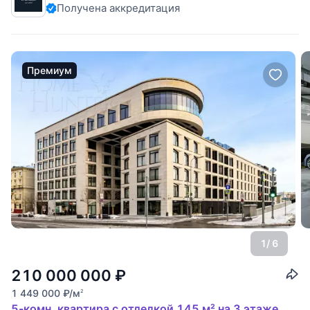
Получена аккредитация
Премиум
1
/ 6
210 000 000
₽
1 449 000
₽
/м
2
5-комн. квартира с отделкой 145 м² на 3 этаже