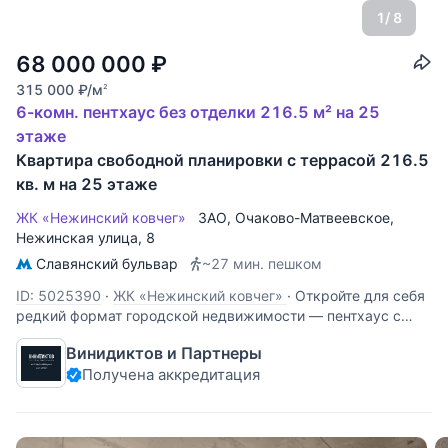
1
/ 8
68 000 000
₽
315 000
₽
/м
2
6-комн. пентхаус без отделки 216.5 м² на 25
этаже
Квартира свободной планировки с террасой 216.5
кв. м на 25 этаже
ЖК «Нежинский ковчег»
ЗАО
,
Очаково-Матвеевское
,
Нежинская улица
, 8
Славянский бульвар
~27 мин. пешком
ID: 5025390
·
ЖК «Нежинский ковчег»
·
Откройте для себя
редкий формат городской недвижимости — пентхаус с
собственной террасой 90 м² в жилом комплексе бизнес-
Винидиктов и Партнеры
класса «Нежинский ковчег». Это шикарное пространство,
Получена аккредитация
которое можно превратить в полноценный городской дом с
атмосферой