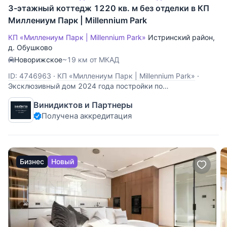
3-этажный коттедж 1220 кв. м без отделки в КП
Миллениум Парк | Millennium Park
КП «Миллениум Парк | Millennium Park»
Истринский район
,
д. Обушково
Новорижское
~19 км от МКАД
ID: 4746963
·
КП «Миллениум Парк | Millennium Park»
·
Эксклюзивный дом 2024 года постройки по
индивидуальному дизайн-проекту — идеальное решение
Винидиктов и Партнеры
для семьи с 2–4 детьми, где продумано всё: от личного
Получена аккредитация
пространства каждого до зон для отдыха, спорта и
общения. Дом расположен в тихой центральной части
Бизнес
Новый