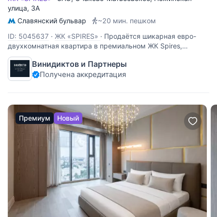
улица
, 3А
Славянский бульвар
~20 мин. пешком
ID: 5045637
·
ЖК «SPIRES»
·
Продаётся шикарная евро-
двухкомнатная квартира в премиальном ЖК Spires,
расположенном рядом с природным заказником «Долина
Винидиктов и Партнеры
реки Сетунь» и Матвеевским лесом. Благодаря удачной
Получена аккредитация
ориентации окон квартира наполнена естественным
солнечным светом с самого
Премиум
Новый