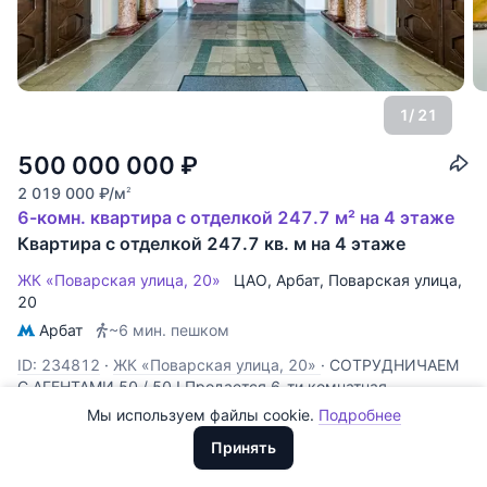
1
/ 21
500 000 000
₽
2 019 000
₽
/м
2
6-комн. квартира с отделкой 247.7 м² на 4 этаже
Квартира с отделкой 247.7 кв. м на 4 этаже
Все
0
ЖК «Поварская улица, 20»
ЦАО
,
Арбат
,
Поварская улица
,
20
Сегодня
0
Арбат
~6 мин. пешком
Вчера
0
ID: 234812
·
ЖК «Поварская улица, 20»
·
СОТРУДНИЧАЕМ
За неделю
0
С АГЕНТАМИ 50 / 50 ! Продается 6-ти комнатная
историческая квартира площадью 250,5 кв. м. на 4 этаже
Мы используем файлы cookie.
Подробнее
Доллары
За месяц
0
бывшего дореволюционного доходного дома, являющимся
ООО "ХоумХантер" использует cookie для обеспечения
Евро
Винидиктов и Партнеры
Принять
выявленным объектом культурного наследия. Квартира на
функционирования веб-сайта, аналитики действий на веб-сайте
За 3 месяца
Рубли
0
Получена аккредитация
три стороны, вид из всех
и улучшения качества обслуживания. Для получения