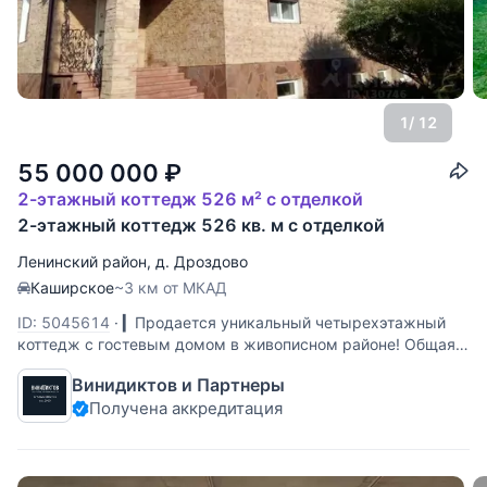
1
/ 12
55 000 000
₽
2-этажный коттедж 526 м² с отделкой
2-этажный коттедж 526 кв. м с отделкой
Ленинский район
,
д. Дроздово
Каширское
~3 км от МКАД
ID: 5045614
·
▎Продается уникальный четырехэтажный
коттедж с гостевым домом в живописном районе! Общая
площадь основного дома: 418.5 м², гостевого дома: 108
Винидиктов и Партнеры
м². Участок: 15 соток. Всего в 2 км от МКАД, в
Получена аккредитация
экологически чистом районе ТЛПХ Дроздовой-2, вы