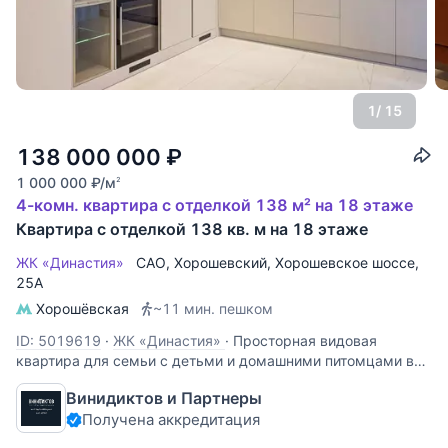
1
/ 15
138 000 000
₽
1 000 000
₽
/м
2
4-комн. квартира с отделкой 138 м² на 18 этаже
Квартира с отделкой 138 кв. м на 18 этаже
ЖК «Династия»
САО
,
Хорошевский
,
Хорошевское шоссе
,
25А
Хорошёвская
~11 мин. пешком
ID: 5019619
·
ЖК «Династия»
·
Просторная видовая
квартира для семьи с детьми и домашними питомцами в
отделке de-luxe ! Заехать с вещами и жить с
Винидиктов и Партнеры
удовольствием ! ПРЕИМУЩЕСТВА - Безукоризненное
Получена аккредитация
качество отделки, материалы и техника премиум-класса, в
квартире создан абсолютный