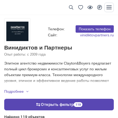
Телефон:
Показать телефон
Сайт:
vinidiktovpartners.ru
Винидиктов и Партнеры
Опыт работы: с 2009 года
Элитное агентство недвижимости Clayton&Boyers предлагает
полный цикл брокерских и консалтинговых услуг по жилым
объектам премиум-класса. Технологии международного
уровня, этичное и эффективное ведение работы позволяют
команде CLBO обеспечивать клиентам комфортное
Подробнее
сотрудничество и максимальный доход от вложений.
Недвижимость в жилых комплексах премиум-класса.
Специалисты Clayton&Boyers помогут купить квартиру или
Открыть фильтр
119
апартаменты в элитных новостройках и жилых комплексах
Москвы, а также предоставят:
Найдено 119 объектов