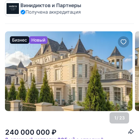
Винидиктов и Партнеры
квартире светло и всегда свежий воздух - Всего 3
Получена аккредитация
квартиры на этаже, все закончили отделку, вам не будут
надоедать
Бизнес
Новый
1
/ 23
240 000 000
₽