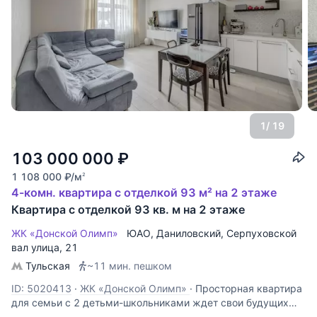
1
/ 19
103 000 000
₽
1 108 000
₽
/м
2
4-комн. квартира с отделкой 93 м² на 2 этаже
Квартира с отделкой 93 кв. м на 2 этаже
ЖК «Донской Олимп»
ЮАО
,
Даниловский
,
Серпуховской
вал улица
, 21
Тульская
~11 мин. пешком
ID: 5020413
·
ЖК «Донской Олимп»
·
Просторная квартира
для семьи с 2 детьми-школьниками ждет свои будущих
владельцев! ПРЕИМУЩЕСТВА: - Распашная планировка, в