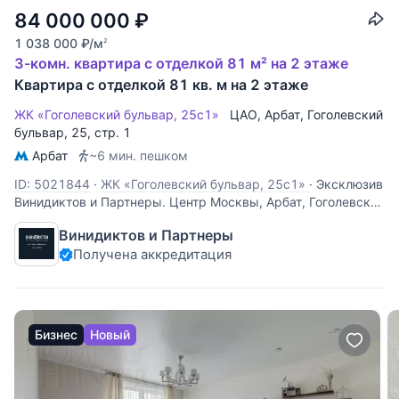
84 000 000
₽
1 038 000
₽
/м
2
3-комн. квартира с отделкой 81 м² на 2 этаже
Квартира с отделкой 81 кв. м на 2 этаже
ЖК «Гоголевский бульвар, 25с1»
ЦАО
,
Арбат
,
Гоголевский
бульвар
, 25, стр. 1
Арбат
~6 мин. пешком
ID: 5021844
·
ЖК «Гоголевский бульвар, 25с1»
·
Эксклюзив
Винидиктов и Партнеры. Центр Москвы, Арбат, Гоголевский
бульвар, 25с1. В историческом кирпичном доме с
Винидиктов и Партнеры
железобетонными перекрытиями продается 3-х комнатная
Получена аккредитация
квартира, площадью 81 кв. м, потолки — 3,6 м.
Преимущества - В квартире
Бизнес
Новый