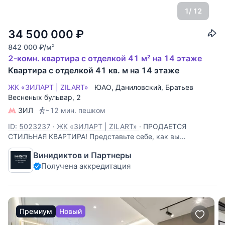
1
/ 12
34 500 000
₽
842 000
₽
/м
2
2-комн. квартира с отделкой 41 м² на 14 этаже
Квартира с отделкой 41 кв. м на 14 этаже
ЖК «ЗИЛАРТ | ZILART»
ЮАО
,
Даниловский
,
Братьев
Весненых бульвар
, 2
ЗИЛ
~12 мин. пешком
ID: 5023237
·
ЖК «ЗИЛАРТ | ZILART»
·
ПРОДАЕТСЯ
СТИЛЬНАЯ КВАРТИРА! Представьте себе, как вы
просыпаетесь каждое утро в своей новой квартире, где
Винидиктов и Партнеры
каждый день начинается с потрясающего вида на город,
Получена аккредитация
который словно расстилается у ваших ног. Панорамное
остекление позволяет солнечному
Премиум
Новый