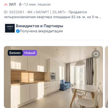
ЗИЛ
~12 мин. пешком
ID: 5023261
·
ЖК «ЗИЛАРТ | ZILART»
·
Продается
четырехкомнатная квартира площадью 82 кв. м. на 5-м
этаже дома премиум-класса (лот 17) в комплексе бизнес
Винидиктов и Партнеры
класса ЗИЛАРТ. Прекрасно подойдет для:семьи с одним,
Получена аккредитация
двумя или тремя детьми сдачи в аренду со ставкой 230-
250 тыс/мес
Бизнес
Новый