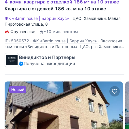
4-комн. квартира с отделкой 186 м² на 10 этаже
Квартира с отделкой 186 кв. м на 10 этаже
ЖК «Barrin house | Баррин Хаус»
ЦАО
,
Хамовники
,
Малая
Пироговская улица
, 8
Фрунзенская
~10 мин. пешком
ID: 5050572
·
ЖК «Barrin house | Баррин Хаус»
·
Эксклюзив
компании «Винидиктов и Партнеры». ЦАО, р-н Хамовники,
ЖК «Барин Хаус». Продажа 4-комнатной квартиры (186 кв.
Винидиктов и Партнеры
м) с новым De Luxe ремонтом. 10/12 этаж. Элитный дом у
Получена аккредитация
парка «Усадьба Трубецких». Преимущества - Ремонт «под
ключ». Квартира
Новый