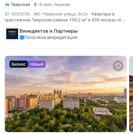
Тверская
~6 мин. пешком
ID: 5025035
·
ЖК «Тверская улица, 6с3»
·
Квартира в
престижном Тверском районе 106,2 м² в 600 метрах от
Кремля. Преимущества: — Тишина и приватность: окна на
Винидиктов и Партнеры
3 стороны в закрытый двор — Максимум полезной
Получена аккредитация
площади: 3 жилые комнаты, кухня со столовой, 2 санузла,
высокие потолки —
Бизнес
Новый