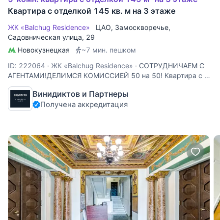
Квартира с отделкой 145 кв. м на 3 этаже
ЖК «Balchug Residence»
ЦАО
,
Замоскворечье
,
Садовническая улица
, 29
Новокузнецкая
~7 мин. пешком
ID: 222064
·
ЖК «Balchug Residence»
·
СОТРУДНИЧАЕМ С
АГЕНТАМИ!ДЕЛИМСЯ КОМИССИЕЙ 50 на 50! Квартира с 3
спальнями в комплексе “Балчуг Резиденс” на Золотом
Винидиктов и Партнеры
острове — центральная часть острова Балчуг, омываемого
Получена аккредитация
с двух сторон Москвой-рекой и Обводным каналом от
архитектора Хади Тегерани.