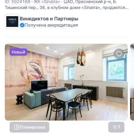
ID: 5024168
·
ЖК «Sinatra»
·
ЦАО, Пресненский р-н, Б.
Тишинский пер., 38, в клубном доме «Sinatra», продаются
апартаменты, площадью 57 м2, этаж 6/7. Ремонт сделан в
Винидиктов и Партнеры
2025 г., класс – премиум. Авторский проект «под ключ» от
Получена аккредитация
лондонской дизайн-студии «Olga Ashby Interiors». Её
Новый
Планировка
1
/ 7