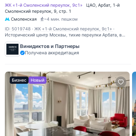
ЖК «1-й Смоленский переулок, 9с1»
ЦАО
,
Арбат
,
1-й
Смоленский переулок
, 9, стр. 1
Смоленская
~4 мин. пешком
ID: 5019748
·
ЖК «1-й Смоленский переулок, 9с1»
·
Исторический центр Москвы, тихие переулки Арбата, в
кирпичном доме, построенном по индивидуальному
Винидиктов и Партнеры
проекту, продается 4-х комнатная квартира, площадью
Получена аккредитация
128 кв. м, этаж 6/10. Преимущества - За счет больших
окон в пол, в квартире обилие естественного
Бизнес
Новый