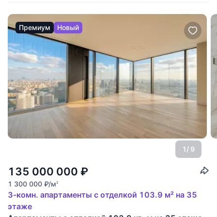
Премиум
Новый
1
/ 9
135 000 000
₽
1 300 000
₽
/м
2
3-комн. апартаменты с отделкой 103.9 м² на 35
этаже