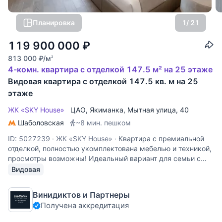
Планировка
1
/ 21
119 900 000
₽
813 000
₽
/м
2
4-комн. квартира с отделкой 147.5 м² на 25 этаже
Видовая квартира с отделкой 147.5 кв. м на 25
этаже
ЖК «SKY House»
ЦАО
,
Якиманка
,
Мытная улица
, 40
Шаболовская
~8 мин. пешком
ID: 5027239
·
ЖК «SKY House»
·
Квартира с премиальной
отделкой, полностью укомплектована мебелью и техникой,
просмотры возможны! Идеальный вариант для семьи с
детьми . Просторная новая 4-х комнатная видовая
Видовая
квартира на 25 этаже в ЦАО, район Якиманка
Преимущества: -3
Винидиктов и Партнеры
Получена аккредитация