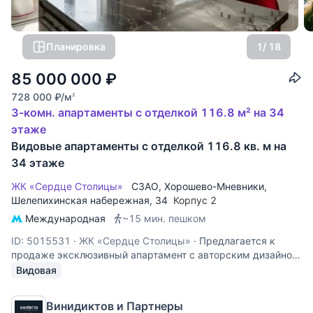
Планировка
1
/ 18
85 000 000
₽
728 000
₽
/м
2
3-комн. апартаменты с отделкой 116.8 м² на 34
этаже
Видовые апартаменты с отделкой 116.8 кв. м на
34 этаже
ЖК «Сердце Столицы»
СЗАО
,
Хорошево-Мневники
,
Шелепихинская набережная
, 34
Корпус 2
Международная
~15 мин. пешком
ID: 5015531
·
ЖК «Сердце Столицы»
·
Предлагается к
продаже эксклюзивный апартамент с авторским дизайном
и впечатляющими панорамными видами с 34 этажа на
Видовая
Москву-реку и «Москва-Сити». Пространство создано для
комфортной жизни в одном из самых престижных ЖК
Винидиктов и Партнеры
столицы. Продуманная