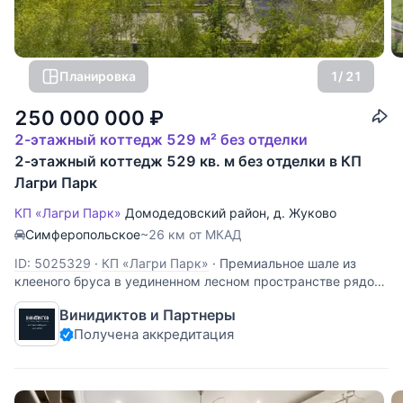
Планировка
1
/ 21
250 000 000
₽
2-этажный коттедж 529 м² без отделки
2-этажный коттедж 529 кв. м без отделки в КП
Лагри Парк
КП «Лагри Парк»
Домодедовский район
,
д. Жуково
Симферопольское
~26 км от МКАД
ID: 5025329
·
КП «Лагри Парк»
·
Премиальное шале из
клееного бруса в уединенном лесном пространстве рядом
с озером. ПРЕИМУЩЕСТВА:Экологичный и уютный Дом-
Винидиктов и Партнеры
шале из благоприятных для здоровья материалов
Получена аккредитация
Потрясающей красоты озеро с проточной водой в шаговой
доступности 30 мин на