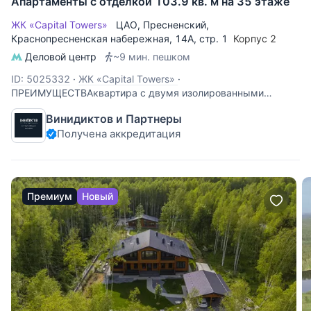
Апартаменты с отделкой 103.9 кв. м на 35 этаже
ЖК «Capital Towers»
ЦАО
,
Пресненский
,
Краснопресненская набережная
, 14А, стр. 1
Корпус 2
Деловой центр
~9 мин. пешком
ID: 5025332
·
ЖК «Capital Towers»
·
ПРЕИМУЩЕСТВАквартира с двумя изолированными
спальнями готовая отделка от дизайнера Antonio Citterio
Винидиктов и Партнеры
панорамные виды на Москву консьерж 24/7 лифты
Получена аккредитация
Schindler ЖК премиум класса «Capital Towers» 3-комнатная
квартира с полноценной мастер спальней.
Премиум
Новый