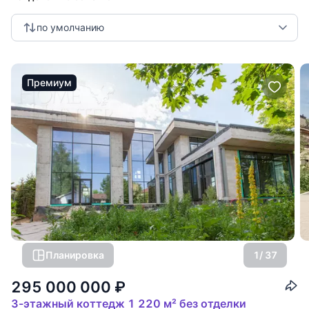
помощь в аренде элитной жилой недвижимости;
подбор наиболее перспективных вариантов для инвестиций;
по умолчанию
оценку жилых объектов;
анализ и прогнозирование событий на рынке жилья;
представительские услуги от подбора апартаментов до
заключения сделки.
Премиум
Планировка
1
/ 37
295 000 000
₽
3-этажный коттедж 1 220 м² без отделки