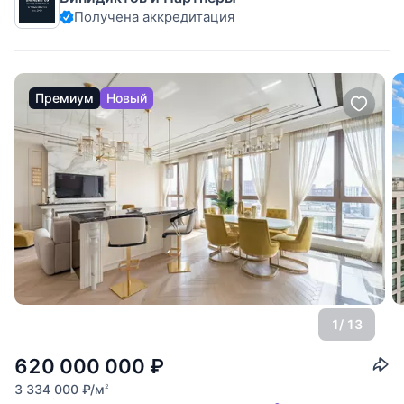
расслабления. Новая квартира с
Получена аккредитация
Премиум
Новый
1
/ 13
620 000 000
₽
3 334 000
₽
/м
2