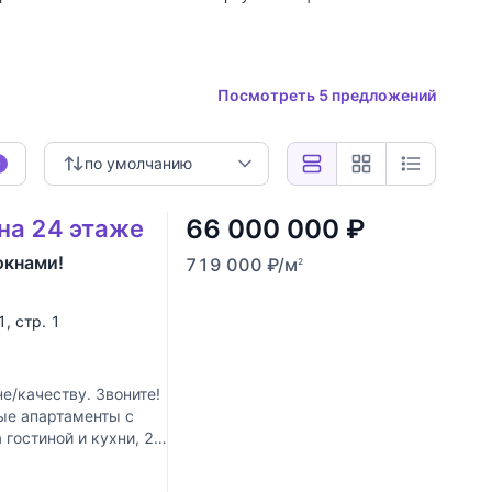
Посмотреть 5 предложений
по умолчанию
0
66 000 000
₽
 на 24 этаже
окнами!
719 000
₽
/м
2
1, стр. 1
/качеству. Звоните!
ые апартаменты с
гостиной и кухни, 2
Скопировать ссылку