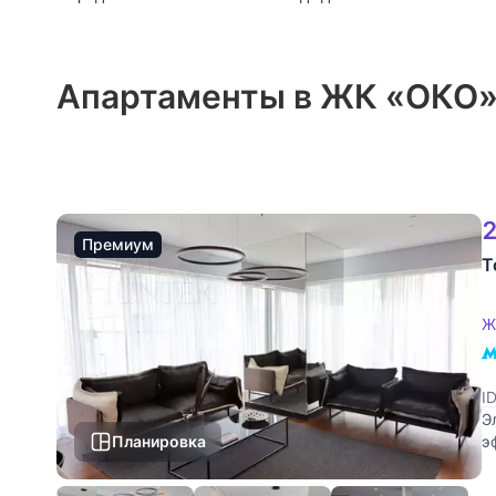
Апартаменты в ЖК «ОКО
2
Премиум
Т
Ж
I
Э
Планировка
э
с