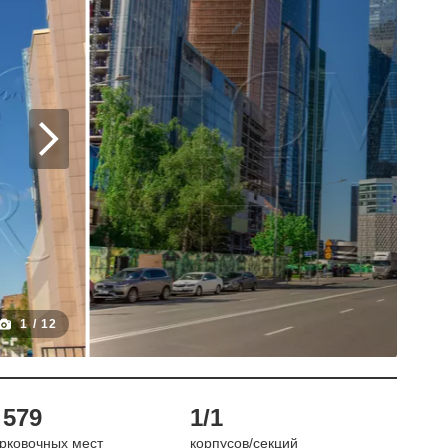
1
/
12
 579
1/1
рковочных мест
корпусов/секций