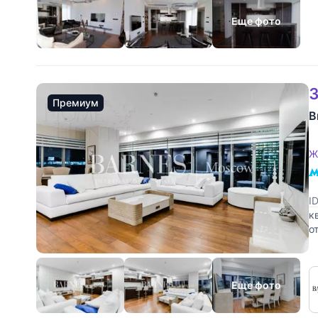
Еще фото
3
Премиум
В
Ж
I
к
о
р
Еще фото