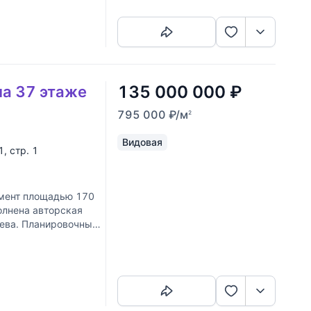
135 000 000
₽
на 37 этаже
795 000
₽
/м
2
Видовая
1, стр. 1
амент площадью 170
олнена авторская
рева. Планировочным
Скопировать ссылку