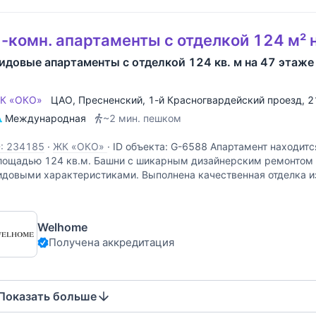
-комн. апартаменты с отделкой 124 м² 
идовые апартаменты с отделкой 124 кв. м на 47 этаже
К «ОКО»
ЦАО
,
Пресненский
,
1-й Красногвардейский проезд
, 2
Международная
~2 мин. пешком
D: 234185
·
ЖК «ОКО»
·
ID объекта: G-6588 Апартамент находитс
лощадью 124 кв.м. Башни с шикарным дизайнерским ремонтом
идовыми характеристиками. Выполнена качественная отделка и
атериалов. Апартамент полностью
Welhome
Получена аккредитация
Показать больше