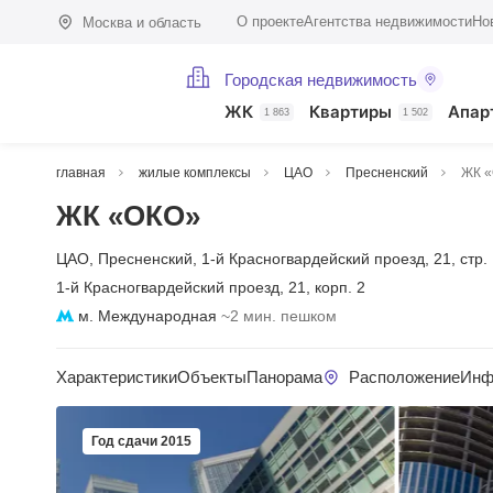
О проекте
Агентства недвижимости
Но
Москва и область
Городская недвижимость
ЖК
Квартиры
Апар
1 863
1 502
главная
жилые комплексы
ЦАО
Пресненский
ЖК 
ЖК «ОКО»
ЦАО
,
Пресненский
,
1-й Красногвардейский проезд
,
21
,
стр.
1-й Красногвардейский проезд
,
21
,
корп. 2
м. Международная
~2 мин. пешком
Характеристики
Объекты
Панорама
Расположение
Инф
Год сдачи 2015