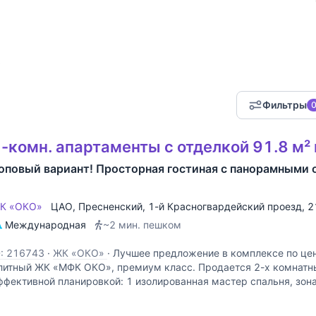
»
Фильтры
-комн. апартаменты с отделкой 91.8 м²
оповый вариант! Просторная гостиная с панорамными 
К «ОКО»
ЦАО
,
Пресненский
,
1-й Красногвардейский проезд
, 2
Международная
~2 мин. пешком
D: 216743
·
ЖК «ОКО»
·
Лучшее предложение в комплексе по цене
литный ЖК «МФК ОКО», премиум класс. Продается 2-х комнатн
ффективной планировкой: 1 изолированная мастер спальня, зона 
/у, Высококлассная отделка и