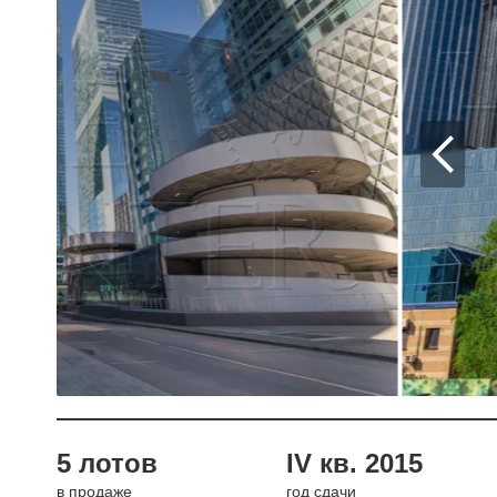
5 лотов
IV кв. 2015
в продаже
год сдачи