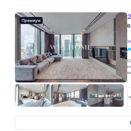
2
Премиум
В
Ж
I
п
в
м
Еще фото