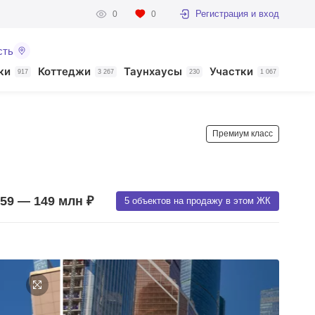
Регистрация и вход
0
0
сть
ки
Коттеджи
Таунхаусы
Участки
917
3 267
230
1 067
Премиум класс
59 — 149 млн ₽
5 объектов на продажу в этом ЖК