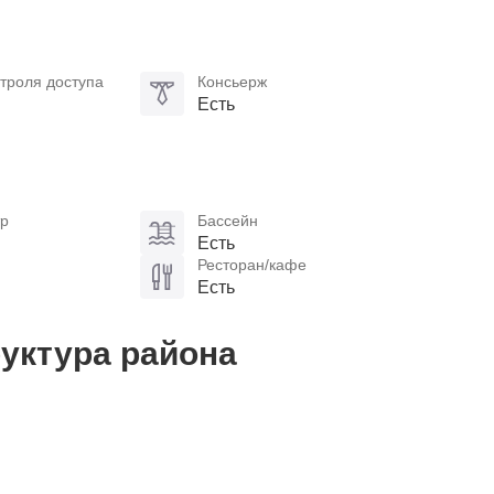
троля доступа
Консьерж
Есть
тр
Бассейн
Есть
Ресторан/кафе
Есть
уктура района