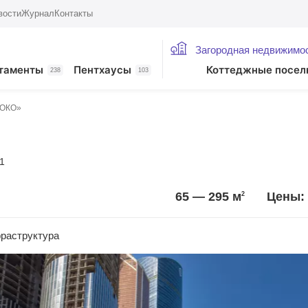
вости
Журнал
Контакты
Загородная недвижимо
таменты
Пентхаусы
Коттеджные посел
238
103
«ОКО»
 1
65 — 295
м
Цены: 
2
раструктура