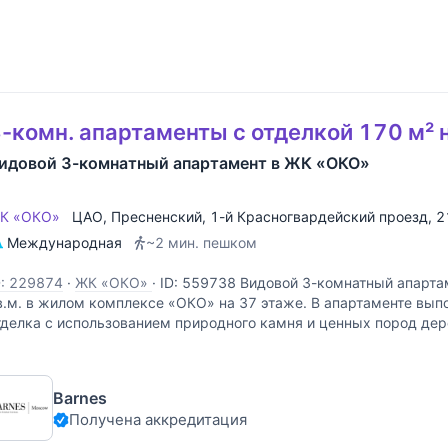
-комн. апартаменты с отделкой 170 м² 
идовой 3-комнатный апартамент в ЖК «ОКО»
К «ОКО»
ЦАО
,
Пресненский
,
1-й Красногвардейский проезд
, 2
Международная
~2 мин. пешком
D: 229874
·
ЖК «ОКО»
·
ID: 559738 Видовой 3-комнатный апарт
в.м. в жилом комплексе «ОКО» на 37 этаже. В апартаменте вып
тделка с использованием природного камня и ценных пород де
ешением предусмотрены: просторная
Barnes
Получена аккредитация