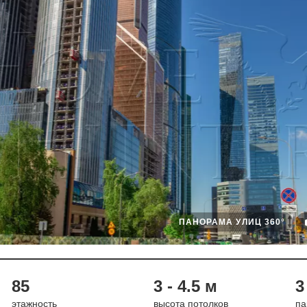
ПАНОРАМА УЛИЦ 360°
85
3 - 4.5 м
3
этажность
высота потолков
па