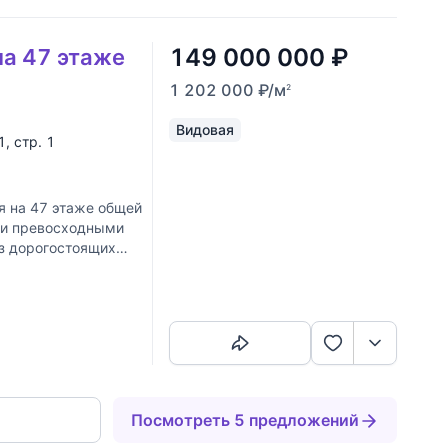
149 000 000
₽
на 47 этаже
1 202 000
₽
/м
2
Видовая
1, стр. 1
я на 47 этаже общей
 и превосходными
з дорогостоящих
Скопировать ссылку
Посмотреть 5 предложений