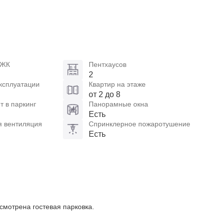
 ЖК
Пентхаусов
2
ксплуатации
Квартир на этаже
от 2 до 8
 в паркинг
Панорамные окна
Есть
я вентиляция
Спринклерное пожаротушение
Есть
смотрена гостевая парковка.