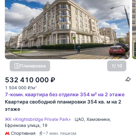
Планировка
1
/ 10
532 410 000
₽
1 504 000
₽
/м
2
7-комн. квартира без отделки 354 м² на 2 этаже
Квартира свободной планировки 354 кв. м на 2
этаже
ЖК «Knightsbridge Private Park»
ЦАО
,
Хамовники
,
Ефремова улица
, 19
Спортивная
~7 мин. пешком