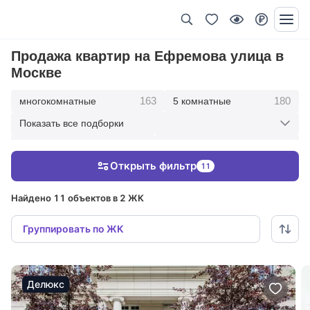
Продажа квартир на Ефремова улица в
Москве
163
180
многокомнатные
5 комнатные
Показать все подборки
345
416
4 комнатные
3 комнатные
Открыть фильтр
11
213
36
2 комнатные
1 комнатные
Найдено 11 объектов в 2 ЖК
Группировать по ЖК
Делюкс