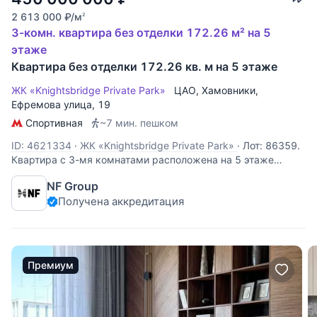
2 613 000
₽
/м
2
3-комн. квартира без отделки 172.26 м² на 5
этаже
Квартира без отделки 172.26 кв. м на 5 этаже
ЖК «Knightsbridge Private Park»
ЦАО
,
Хамовники
,
Ефремова улица
, 19
Спортивная
~7 мин. пешком
ID: 4621334
·
ЖК «Knightsbridge Private Park»
·
Лот: 86359.
Квартира с 3-мя комнатами расположена на 5 этаже
легендарного белоснежного комплекса класса de luxe
NF Group
Knightsbridge Private Park - одного из самых приватных и
Получена аккредитация
респектабельных жилых кварталов Москвы. Пространство
предлагается без отделки,
Премиум