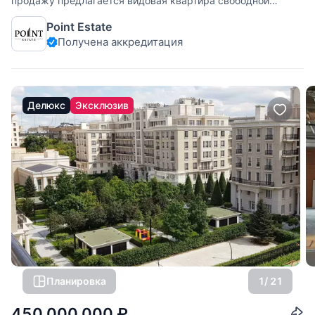
продажу предлагается видовая квартира свободной
планировки, площадью 227,5 кв.м., в премиальном жилом
Point Estate
комплексе «Садовые кварталы» в Хамовниках. Возможная
Получена аккредитация
планировка: кухня-гостиная, три спальни со своими
санузлами и гардеробными,
Делюкс
Эксклюзив
Планировка
1
/ 21
450 000 000
₽