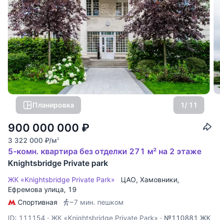
Планировка
1
/ 11
900 000 000
₽
3 322 000
₽
/м
2
5-комн. квартира без отделки 271 м² на 2 этаже
Knightsbridge Private park
ЖК «Knightsbridge Private Park»
ЦАО
,
Хамовники
,
Ефремова улица
, 19
Спортивная
~7 мин. пешком
ID: 111154
·
ЖК «Knightsbridge Private Park»
·
№110881 ЖК