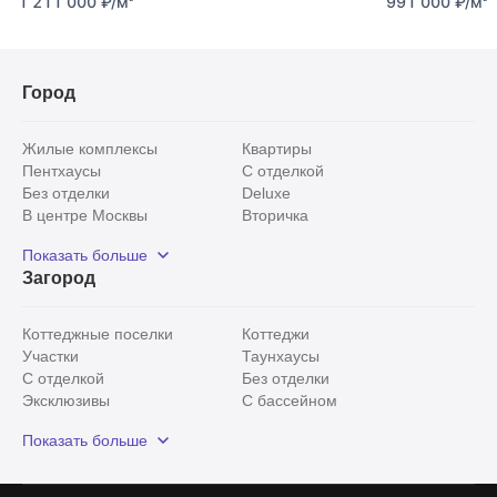
1 211 000
₽
/м
991 000
₽
/м
Город
Жилые комплексы
Квартиры
Пентхаусы
С отделкой
Без отделки
Deluxe
В центре Москвы
Вторичка
Видовые
Эксклюзивы
Показать больше
Рядом с парком
Популярные локации
Загород
С панорамными окнами
Внутри Садового кольца
Коттеджные поселки
Коттеджи
Участки
Таунхаусы
С отделкой
Без отделки
Эксклюзивы
С бассейном
С лесным участком
Истринский район
Показать больше
Красногорский район
Минское шоссе