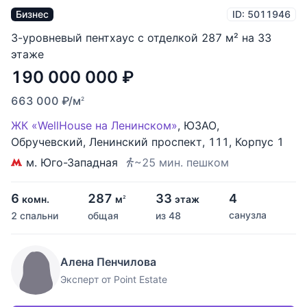
Бизнес
ID: 5011946
3-уровневый пентхаус с отделкой 287 м² на 33
этаже
190 000 000
₽
663 000
₽
/м
2
ЖК «WellHouse на Ленинском»
,
ЮЗАО
,
Обручевский
,
Ленинский проспект
,
111
,
Корпус 1
м. Юго-Западная
~25 мин. пешком
6
287
33
4
комн.
м
этаж
2
санузла
2 спальни
общая
из 48
Алена Пенчилова
Эксперт от Point Estate