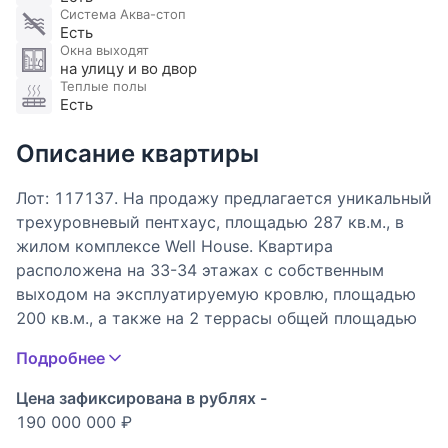
Система Аква-стоп
Есть
Окна выходят
на улицу и во двор
Теплые полы
Есть
Описание квартиры
Лот: 117137. На продажу предлагается уникальный
трехуровневый пентхаус, площадью 287 кв.м., в
жилом комплексе Well House. Квартира
расположена на 33-34 этажах с собственным
выходом на эксплуатируемую кровлю, площадью
200 кв.м., а также на 2 террасы общей площадью
165 кв.м. Функциональная планировка: 1-й
Подробнее
уровень: гардеробная, гостевой санузел, прихожая;
2-й уровень: гостиная с панорамным обзором на
Цена зафиксирована в рублях -
270 градусов и домашним кинотеатром, кухня-
190 000 000 ₽
столовая, две спальни, одна из которых со своей