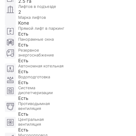
2.5 га
Санузел с окном, с душем и ванной
градусов. Удобная транспортная доступность и
Лифтов в подъезде
Гардеробная
19.66 м
2
2
развитая инфраструктура района. В шаговой
Марка лифтов
доступности пруд, лесопарковая зона, ТРЦ РИО,
Тренажерный зал
22.21 м
2
Kone
химчистка, фитнес-зал, магазины и
Прямой лифт в паркинг
Спальня
14 м
2
Есть
рестораны.Участник ассоциации AREA.
Панорамные окна
Комната для персонала
16.05 м
2
Есть
Резервное
Санузел
4.91 м
2
энергоснабжение
Только с душем
Есть
Автономная котельная
Есть
Водоподготовка
Есть
Система
диспетчеризации
Есть
Противодымная
вентиляция
Есть
Центральная
вентиляция
Есть
Мусоропровод