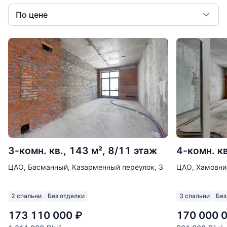
По цене
3-комн. кв., 143 м², 8/11 этаж
4-комн. кв
ЦАО, Басманный, Казарменный переулок, 3
ЦАО, Хамовник
2 спальни
Без отделки
3 спальни
Без
173 110 000
₽
170 000 
2
2