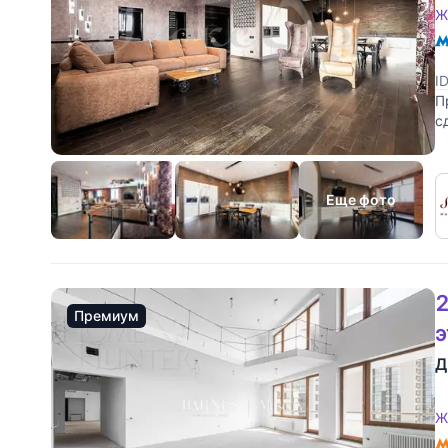
Ж
I
П
с
в
Еще фото
2
Премиум
Д
Ж