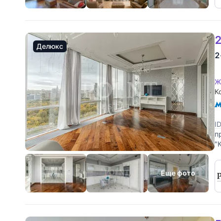
2
Делюкс
2
Ж
К
I
п
"
с
Еще фото