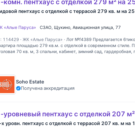
-комн. пентхаус с отделкой 279 м² на 2
идовой пентхаус с отделкой с террасой 279 кв. м на 2
К «Алые Паруса»
СЗАО
,
Щукино
,
Авиационная улица
, 77
D: 114429
·
ЖК «Алые Паруса»
·
Лот №f4389 Предлагается 6тико
вартира площадью 279 кв.м. с отделкой в современном стиле. П
толовая 70 кв. м, 3 спальни, кабинет, зимний сад, гардеробная, 
бщая площадь 194 кв. м + Терраса 85
Soho Estate
Получена аккредитация
-уровневый пентхаус с отделкой 207 м²
-х уровн. пентхаус с отделкой с террасой 207 кв. м на 