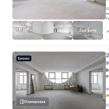
I
п
Р
к
Еще фото
2
Бизнес
В
э
Ж
Планировка
I