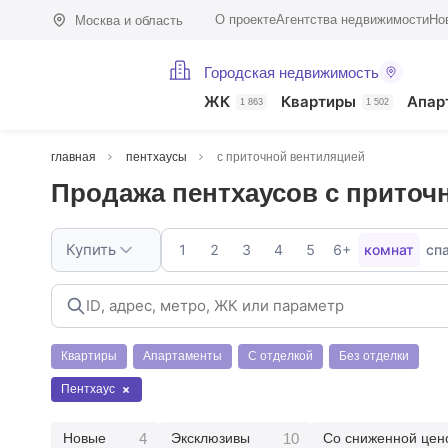
О проекте
Агентства недвижимости
Но
Москва и область
Городская недвижимость
ЖК
Квартиры
Апар
1 863
1 502
главная
пентхаусы
с приточной вентиляцией
Продажа пентхаусов с приточ
Купить
1
2
3
4
5
6+
комнат
сп
Квартиры
Апартаменты
С отделкой
Без отделки
Пентхаус
4
10
Новые
Эксклюзивы
Со сниженной цен