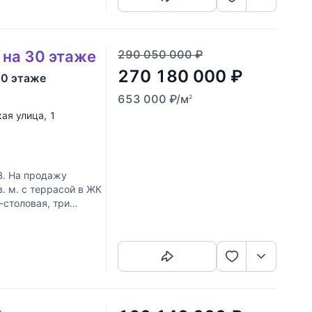
 на 30 этаже
290 050 000
₽
270 180 000
₽
30 этаже
653 000
₽
/м
2
ая улица
, 1
. На продажу
. м. с террасой в ЖК
-столовая, три
Скопировать ссылку