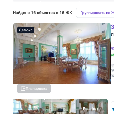
Найдено 16 объектов в 16 ЖК
Группировать по 
3
Делюкс
Л
Ж
I
п
п
г
Планировка
Еще фото