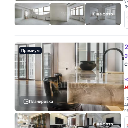
у
Л
г
Еще фото
2
Премиум
С
Ж
I
Планировка
д
п
к
Еще фото