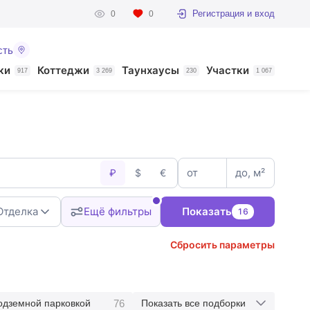
Регистрация и вход
0
0
сть
ки
Коттеджи
Таунхаусы
Участки
917
3 269
230
1 067
от
до, м²
₽
$
€
Отделка
Ещё фильтры
Показать
16
Сбросить параметры
76
одземной парковкой
Показать все подборки