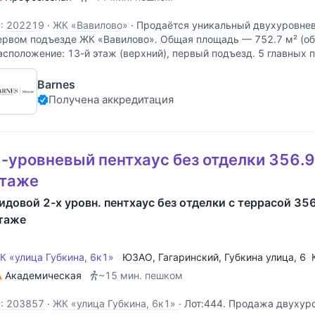
D: 202219
·
ЖК «Вавилово»
·
Продаётся уникальный двухуровнев
ервом подъезде ЖК «Вавилово». Общая площадь — 752.7 м² (об
асположение: 13-й этаж (верхний), первый подъезд. 5 главных
оторых нет больше нигде: Два отдельных входа в квартиру –
Barnes
Получена аккредитация
-уровневый пентхаус без отделки 356.9
этаже
идовой 2-х уровн. пентхаус без отделки с террасой 356
таже
К «улица Губкина, 6к1»
ЮЗАО
,
Гагаринский
,
Губкина улица
, 6
Академическая
~15 мин. пешком
D: 203857
·
ЖК «улица Губкина, 6к1»
·
Лот:444. Продажа двухуро