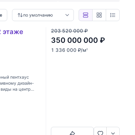
е
по умолчанию
2 этаже
203 520 000
₽
350 000 000
₽
1 336 000
₽
/м
2
3
ный пентхаус
зивному дизайн-
 виды на центр
Скопировать ссылку