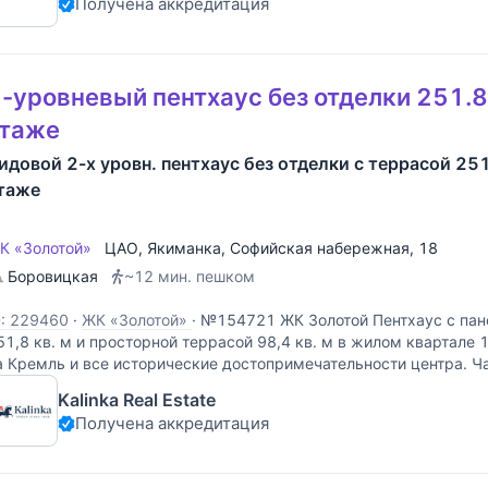
Получена аккредитация
-уровневый пентхаус без отделки 251.8 
этаже
идовой 2-х уровн. пентхаус без отделки с террасой 251.
таже
К «Золотой»
ЦАО
,
Якиманка
,
Софийская набережная
, 18
Боровицкая
~12 мин. пешком
D: 229460
·
ЖК «Золотой»
·
№154721 ЖК Золотой Пентхаус с па
51,8 кв. м и просторной террасой 98,4 кв. м в жилом квартале 
а Кремль и все исторические достопримечательности центра. Ч
овый тихий пешеходный бульвар с
Kalinka Real Estate
Получена аккредитация