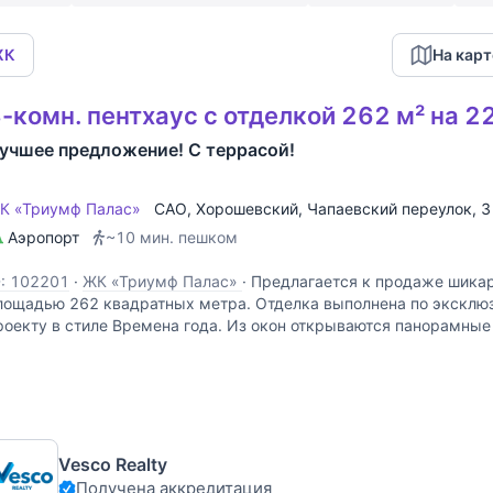
ЖК
На карт
-комн. пентхаус с отделкой 262 м² на 2
учшее предложение! С террасой!
К «Триумф Палас»
САО
,
Хорошевский
,
Чапаевский переулок
, 
Аэропорт
~10 мин. пешком
D: 102201
·
ЖК «Триумф Палас»
·
Предлагается к продаже шикар
лощадью 262 квадратных метра. Отделка выполнена по эксклю
роекту в стиле Времена года. Из окон открываются панорамные
орода, Москва-Сити, МГУ, Новодевичий монастырь. Есть
Vesco Realty
Получена аккредитация