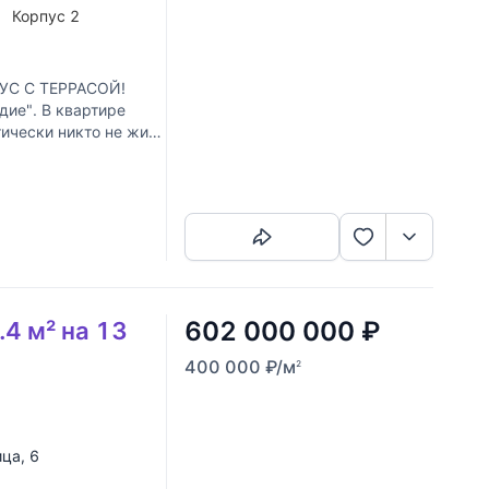
1
Корпус 2
С С ТЕРРАСОЙ!
дие". В квартире
ически никто не жил,
Скопировать ссылку
602 000 000
₽
4 м² на 13
400 000
₽
/м
2
ица
, 6