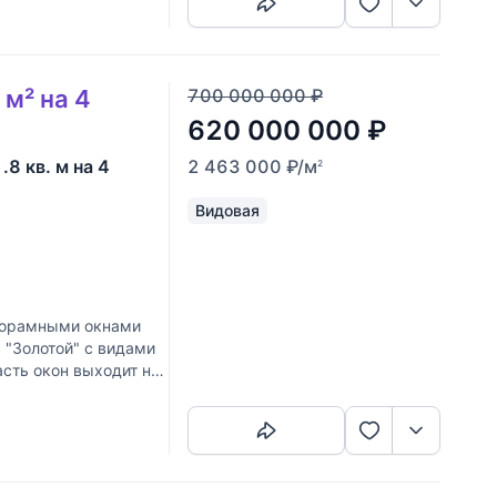
м² на 4
700 000 000
₽
620 000 000
₽
8 кв. м на 4
2 463 000
₽
/м
2
Видовая
норамными окнами
1 "Золотой" с видами
асть окон выходит на
Скопировать ссылку