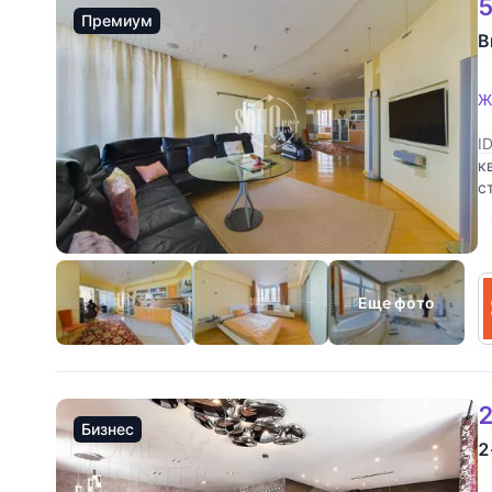
5
Премиум
В
Ж
I
к
с
О
Еще фото
2
Бизнес
2