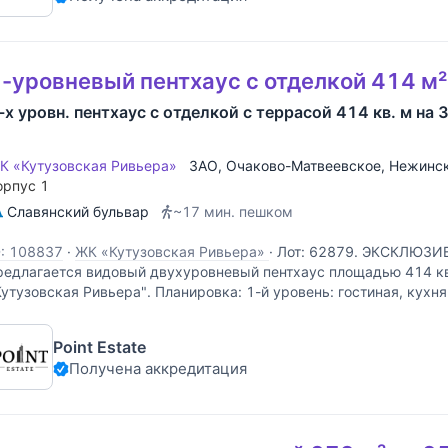
-уровневый пентхаус с отделкой 414 м²
-х уровн. пентхаус с отделкой с террасой 414 кв. м на 
К «Кутузовская Ривьера»
ЗАО
,
Очаково-Матвеевское
,
Нежинск
орпус 1
Славянский бульвар
~17 мин. пешком
D: 108837
·
ЖК «Кутузовская Ривьера»
·
Лот: 62879. ЭКСКЛЮЗИВ
редлагается видовый двухуровневый пентхаус площадью 414 кв
Кутузовская Ривьера". Планировка: 1-й уровень: гостиная, кухня
пальни, две из которых со своими санузлами, гостевой
Point Estate
Получена аккредитация