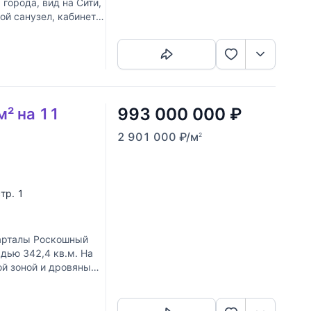
города, вид на Сити,
ой санузел, кабинет,
Скопировать ссылку
993 000 000
₽
м² на 11
2 901 000
₽
/м
2
стр. 1
рталы Роскошный
дью 342,4 кв.м. На
ой зоной и дровяным
Скопировать ссылку