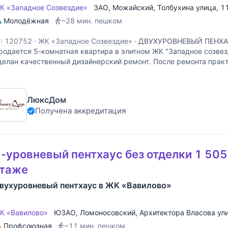
К «Западное Созвездие»
ЗАО
,
Можайский
,
Толбухина улица
, 1
Молодёжная
~28 мин. пешком
D: 120752
·
ЖК «Западное Созвездие»
·
ДВУХУРОВНЕВЫЙ ПЕНХАУ
родается 5-комнатная квартира в элитном ЖК "Западное созвез
делан качественный дизайнерский ремонт. После ремонта практ
се новое. Функциональная планировка: Первый уровень:
ЛюксДом
Получена аккредитация
-уровневый пентхаус без отделки 1 505.
этаже
вухуровневый пентхаус в ЖК «Вавилово»
К «Вавилово»
ЮЗАО
,
Ломоносовский
,
Архитектора Власова ул
Профсоюзная
~11 мин. пешком