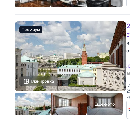
2
Премиум
В
э
Ж
Планировка
I
2
н
н
Еще фото