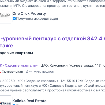
никальными видами: из окон и с террасы открывается панорама 
ужники, МГУ. Спланировано: просторная гостиная, кухня, гостев
остевая комната, выход на террасу (50
One Click Property
Получена аккредитация
-уровневый пентхаус с отделкой 342.4 
этаже
адовые кварталы
К «Садовые кварталы»
ЦАО
,
Хамовники
,
Усачева улица
, 11И, 
Фрунзенская
~4 мин. пешком
D: 229259
·
ЖК «Садовые кварталы»
·
№155101 ЖК Садовые ква
вухуровневый пентхаус в ЖК «Садовые Кварталы» общей площа
ервом уровне располагается просторная кухня-гостиная с мягк
амином, гостевой санузел, кладовка и мастер-спальня с
Kalinka Real Estate