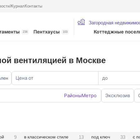
вости
Журнал
Контакты
Загородная недвижимо
таменты
Пентхаусы
Коттеджные посел
238
103
ной вентиляцией в Москве
Цена от
до
ален
Районы
Метро
Эксклюзив
9
13
33
ой
в классическом стиле
под ключ
с п