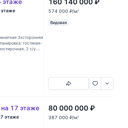
160 140 000
₽
5 этаже
5 этаже
574 000
₽
/м
2
Видовая
мнатная 3хсторонняя
ланировка: гостиная-
постирочная, 2 с/у.
Скопировать ссылку
80 000 000
₽
 на 17 этаже
17 этаже
387 000
₽
/м
2