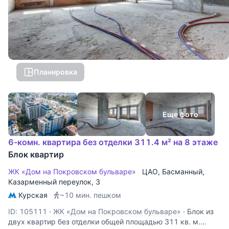
Планировка
Еще фото
6-комн. квартира без отделки 311.4 м² на 8 этаже
Блок квартир
ЖК «Дом на Покровском бульваре»
ЦАО
,
Басманный
,
Казарменный переулок
, 3
Курская
~10 мин. пешком
ID: 105111
·
ЖК «Дом на Покровском бульваре»
·
Блок из
двух квартир без отделки общей площадью 311 кв. м.