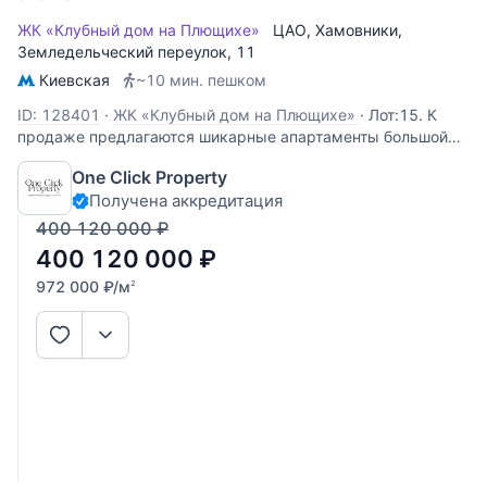
ЖК «Клубный дом на Плющихе»
ЦАО
,
Хамовники
,
Земледельческий переулок
, 11
Киевская
~10 мин. пешком
ID: 128401
·
ЖК «Клубный дом на Плющихе»
·
Лот:15. К
продаже предлагаются шикарные апартаменты большой
площади в клубном доме в престижном районе Москвы.
One Click Property
Планировкой предусмотрено: гостиная с действующим
Получена аккредитация
камином, кухня с встроенной бытовой техникой,
пять комнат, четыре санузла, гардеробная,
400 120 000
₽
400 120 000
₽
972 000
₽
/м
2