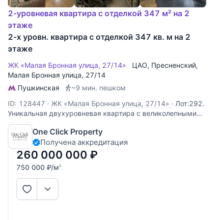
2-уровневая квартира с отделкой 347 м² на 2
этаже
2-х уровн. квартира с отделкой 347 кв. м на 2
этаже
ЖК «Малая Бронная улица, 27/14»
ЦАО
,
Пресненский
,
Малая Бронная улица
, 27/14
Пушкинская
~9 мин. пешком
ID: 128447
·
ЖК «Малая Бронная улица, 27/14»
·
Лот:292.
Уникальная двухуровневая квартира с великолепными
видами на Патриаршие пруды! Выполнена эксклюзивная,
One Click Property
высококачественная отделка. На первом уровне
Получена аккредитация
расположены: прихожая, гардеробная, ученическая
комната, гостевой санузел, просторная
260 000 000
₽
750 000
₽
/м
2