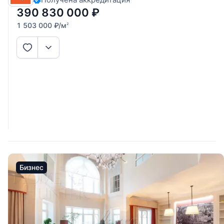
выходом на террасу, гостевой с/узел, холл. 2 этаж: мастер
390 830 000
₽
1 503 000
₽
/м
2
Бизнес