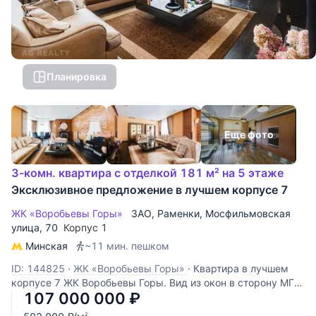
Планировка
Еще фото
3-комн. квартира с отделкой 181 м² на 5 этаже
Эксклюзивное предложение в лучшем корпусе 7
ЖК «Воробьевы Горы»
ЗАО
,
Раменки
,
Мосфильмовская
улица
, 70
Корпус 1
Минская
~11 мин. пешком
ID: 144825
·
ЖК «Воробьевы Горы»
·
Квартира в лучшем
корпусе 7 ЖК Воробьевы Горы. Вид из окон в сторону МГУ
107 000 000
₽
и во внутренний двор. Продается БЕЗ мебели и люстр.
Кухня остается. Отделка квартиры с использованием
2