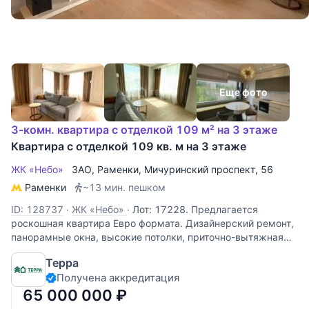
Еще фото
3-комн. квартира с отделкой 109 м² на 3 этаже
Квартира с отделкой 109 кв. м на 3 этаже
ЖК «Небо»
ЗАО
,
Раменки
,
Мичуринский проспект
, 56
Раменки
~13 мин. пешком
ID: 128737
·
ЖК «Небо»
·
Лот: 17228. Предлагается
роскошная квартира Евро формата. Дизайнерский ремонт,
панорамные окна, высокие потолки, приточно-вытяжная
вентиляция, система кондиционирования, подогрев пола.
Терра
Закрытая охраняемая территория, видеонаблюдение, двор
Получена аккредитация
без машин,
65 000 000
₽