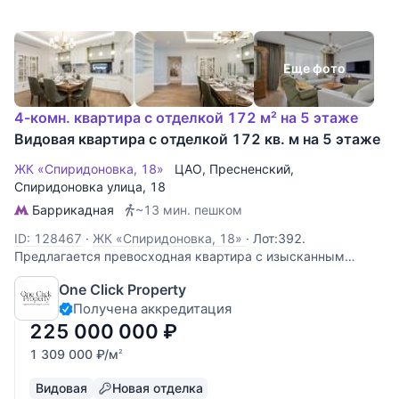
Еще фото
4-комн. квартира с отделкой 172 м² на 5 этаже
Видовая квартира с отделкой 172 кв. м на 5 этаже
ЖК «Спиридоновка, 18»
ЦАО
,
Пресненский
,
Спиридоновка улица
, 18
Баррикадная
~13 мин. пешком
ID: 128467
·
ЖК «Спиридоновка, 18»
·
Лот:392.
Предлагается превосходная квартира с изысканным
ремонтом. Планировка включает, кухню гостиную, отлично
One Click Property
зонированную на кухню с двумя окнами, столовую, и
Получена аккредитация
комфортабельную зону отдыха. Основная мастер-спальня
имеет ванную комнату и лоджию с
225 000 000
₽
1 309 000
₽
/м
2
Видовая
Новая отделка