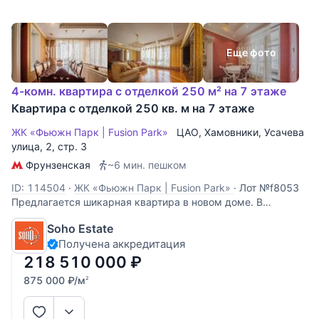
Еще фото
4-комн. квартира с отделкой 250 м² на 7 этаже
Квартира с отделкой 250 кв. м на 7 этаже
ЖК «Фьюжн Парк | Fusion Park»
ЦАО
,
Хамовники
,
Усачева
улица
, 2, стр. 3
Фрунзенская
~6 мин. пешком
ID: 114504
·
ЖК «Фьюжн Парк | Fusion Park»
·
Лот №f8053
Предлагается шикарная квартира в новом доме. В
квартире выполнен ремонт в классическом стиле.
Soho Estate
Функциональная планировка: гостиная - столовая - кухня,
Получена аккредитация
кабинет, 2 спальни, 3 ванные комнаты. Вид на парк
Мандельштама. Машино-место в подземном
218 510 000
₽
875 000
₽
/м
2