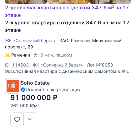
2-уровневая квартира с отделкой 347.6 м² на 17
этаже
2-х уровн. квартира с отделкой 347.6 кв. м на 17
этаже
ЖК «Солнечный берег»
ЗАО
,
Раменки
,
Мичуринский
проспект
, 29
Раменки
~3 мин. пешком
ID: 114503
·
ЖК «Солнечный берег»
·
Лот №f8050
Эксклюзивная квартира с дизайнерским ремонтом в ЖК
Солнечный берег. 2-х уровневая квартира. На первом
Soho Estate
этаже огромная гостиная-столовая, совмещенная с кухней
Получена аккредитация
с действующим камином, водопадом и зимним садом. А
так же кабинет и комната без
91 000 000
₽
262 000
₽
/м
2