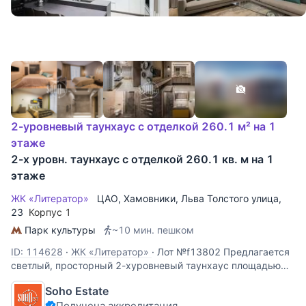
2-уровневый таунхаус с отделкой 260.1 м² на 1
этаже
2-х уровн. таунхаус с отделкой 260.1 кв. м на 1
этаже
ЖК «Литератор»
ЦАО
,
Хамовники
,
Льва Толстого улица
,
23
Корпус 1
Парк культуры
~10 мин. пешком
ID: 114628
·
ЖК «Литератор»
·
Лот №f13802 Предлагается
светлый, просторный 2-хуровневый таунхаус площадью
260,1 кв.м. с отделкой, мебелью и панорамными окнами в
Soho Estate
пол. На 1-м: кухня, гостиная с большой обеденной зоной и
Получена аккредитация