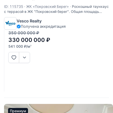
ID: 115735
·
ЖК «Покровский Берег»
·
Роскошный таунхаус
с террасой в ЖК "Покровский берег". Общая площадь
четырехэтажного таунхауса составляет 411 кв. метров.
Vesco Realty
Выполнен высококачественный дизайнерский ремонт по
Получена аккредитация
проекту итало-английской компании. Дом полностью
мебелирован и оснащен всей
350 000 000
₽
330 000 000
₽
541 000
₽
/м
2
Премиум