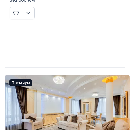
592 000
₽
/м
натуральных материалов. В гостиной панно из слэбов
оникса jasper с
Премиум