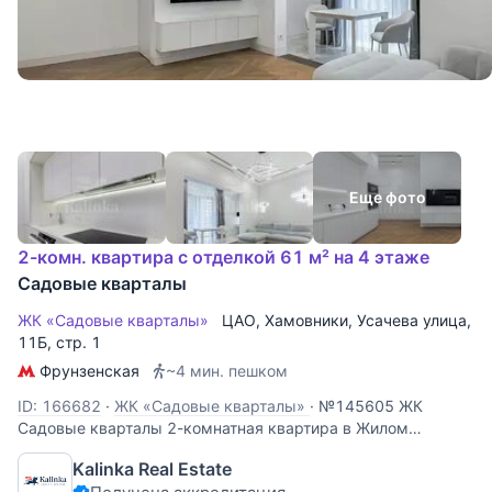
Еще фото
2-комн. квартира с отделкой 61 м² на 4 этаже
Садовые кварталы
ЖК «Садовые кварталы»
ЦАО
,
Хамовники
,
Усачева улица
,
11Б, стр. 1
Фрунзенская
~4 мин. пешком
ID: 166682
·
ЖК «Садовые кварталы»
·
№145605 ЖК
Садовые кварталы 2-комнатная квартира в Жилом
комплексе "Садовые кварталы" К 3.2 Планировочное
Kalinka Real Estate
решение: просторная кухня-гостиная с выделенной зоной