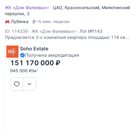
ЖК «Дом Фалеевых»
ЦАО
,
Красносельский
,
Милютинский
переулок
, 3
Лубянка
~5 мин. пешком
ID: 114339
·
ЖК «Дом Фалеевых»
·
Лот №f143
Предлагается 3-х комнатная квартира площадью 118 кв.м.
в историческом особняке после полной реконструкции.
Soho Estate
Выполнена авторская отделка в классическом стиле с
Получена аккредитация
использованием высококачественных материалов.
Гостиная-кухня, 2 спальни, 2 ванных
151 170 000
₽
945 000
₽
/м
2