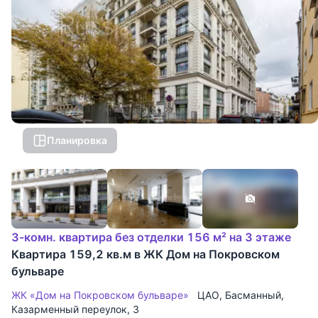
Планировка
3-комн. квартира без отделки 156 м² на 3 этаже
Квартира 159,2 кв.м в ЖК Дом на Покровском
бульваре
ЖК «Дом на Покровском бульваре»
ЦАО
,
Басманный
,
Казарменный переулок
, 3