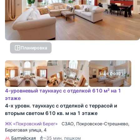
Планировка
Еще фото
4-уровневый таунхаус с отделкой 610 м² на 1
этаже
4-х уровн. таунхаус с отделкой с террасой и
вторым светом 610 кв. м на 1 этаже
ЖК «Покровский Берег»
СЗАО
,
Покровское-Стрешнево
,
Береговая улица
, 4
Балтийская
~35 мин. пешком