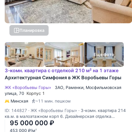
Планировка
Еще фото
3-комн. квартира с отделкой 210 м² на 1 этаже
Архитектурная Симфония в ЖК Воробьевы Горы
ЖК «Воробьевы Горы»
ЗАО
,
Раменки
,
Мосфильмовская
улица
, 70
Корпус 1
Минская
~11 мин. пешком
ID: 144827
·
ЖК «Воробьевы Горы»
·
3-комн. квартира 214
кв.м. в малоэтажном корп 6. Дизайнерская отделка
95 000 000
₽
выполнена в классическом стиле с использованием
различных сортов итальянского мрамора. Авторские
453 000
₽
/м
2