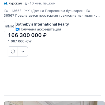
Курская
~10 мин. пешком
ID: 113653
·
ЖК «Дом на Покровском бульваре»
·
ID:
36567 Предлагается просторная трехкомнатная квартира
без отделки, общей площадью 159,2 кв.м. Планировка:
Sotheby’s International Realty
кухня гостиная, 2 спальни, гардеробные комнаты, 2
Получена аккредитация
санузла. Высота потолков 3,15 м. Виды в благоустроенный
двор и на памятник архитектуры
166 300 000
₽
1 067 000
₽
/м
2