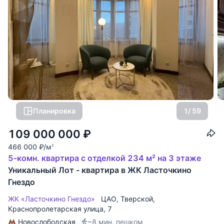
Планировка
1
/ 59
109 000 000
₽
466 000
₽
/м
2
5-комн. квартира с отделкой 234 м² на 3 этаже
Уникальный Лот - квартира в ЖК Ласточкино
Гнездо
ЖК «Ласточкино Гнездо»
ЦАО
,
Тверской
,
Краснопролетарская улица
, 7
Новослободская
~8 мин. пешком