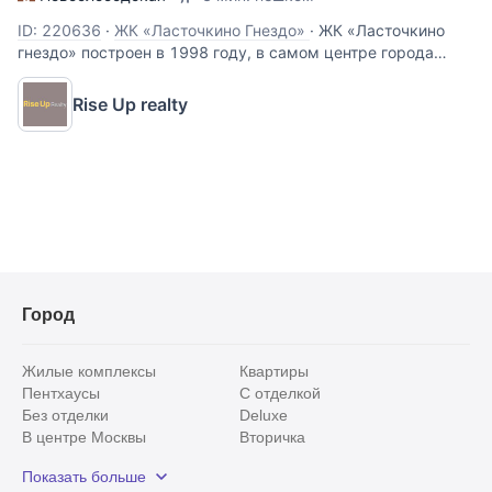
ID: 220636
·
ЖК «Ласточкино Гнездо»
·
ЖК «Ласточкино
гнездо» построен в 1998 году, в самом центре города
Москва в непосредственной близости от Садового кольца:
- расположен в 5 ти минутах пешеходной доступности от
Rise Up realty
м. Новослободская, а также м.Цветной бульвар. 6-ти
комнатная квартира
Город
Жилые комплексы
Квартиры
Пентхаусы
С отделкой
Без отделки
Deluxe
В центре Москвы
Вторичка
Видовые
Эксклюзивы
Показать больше
Рядом с парком
Популярные локации