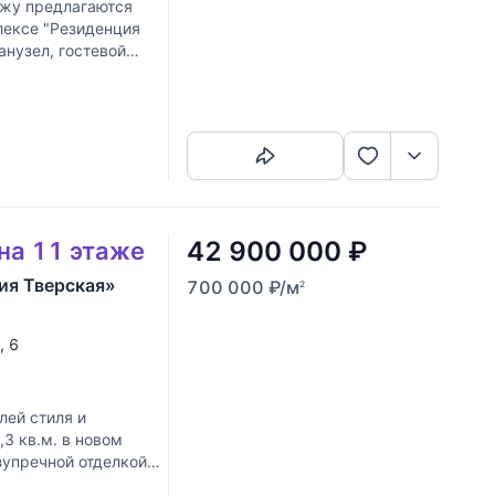
ажу предлагаются
лексе "Резиденция
анузел, гостевой
Скопировать ссылку
42 900 000
₽
 на 11 этаже
ия Тверская»
700 000
₽
/м
2
, 6
лей стиля и
3 кв.м. в новом
зупречной отделкой