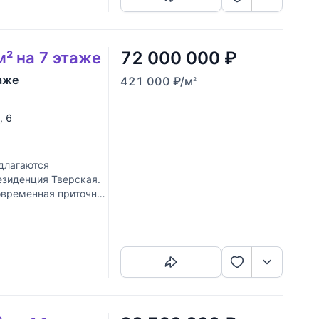
72 000 000
₽
м² на 7 этаже
аже
421 000
₽
/м
2
, 6
длагаются
езиденция Тверская.
овременная приточно-
Скопировать ссылку