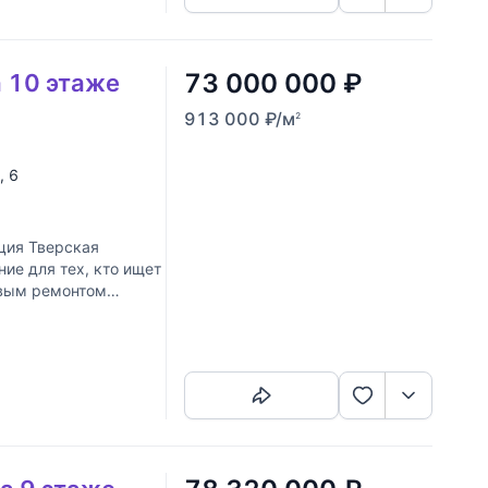
73 000 000
₽
а 10 этаже
913 000
₽
/м
2
, 6
ия Тверская
е для тех, кто ищет
овым ремонтом
Скопировать ссылку