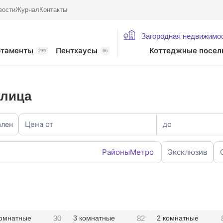
вости
Журнал
Контакты
Загородная недвижимо
ртаменты
Пентхаусы
Коттеджные посел
239
66
улица
Цена от
до
ален
Районы
Метро
Эксклюзив
30
82
комнатные
3 комнатные
2 комнатные