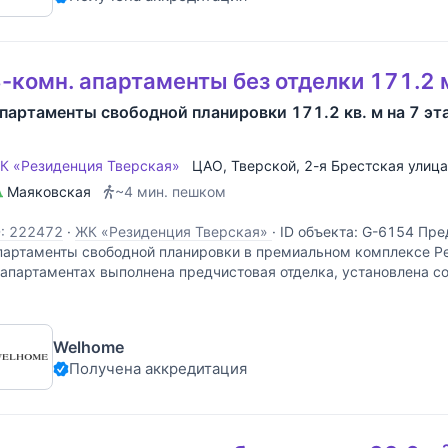
-комн. апартаменты без отделки 171.2 
партаменты свободной планировки 171.2 кв. м на 7 эт
К «Резиденция Тверская»
ЦАО
,
Тверской
,
2-я Брестская улица
Маяковская
~4 мин. пешком
D: 222472
·
ЖК «Резиденция Тверская»
·
ID объекта: G-6154 Пре
партаменты свободной планировки в премиальном комплексе Р
 апартаментах выполнена предчистовая отделка, установлена с
ытяжная вентиляция с очисткой и увлажнением воздуха,
Welhome
Получена аккредитация