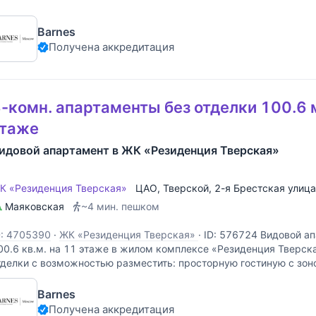
Barnes
Получена аккредитация
-комн. апартаменты без отделки 100.6 
этаже
идовой апартамент в ЖК «Резиденция Тверская»
К «Резиденция Тверская»
ЦАО
,
Тверской
,
2-я Брестская улица
Маяковская
~4 мин. пешком
D: 4705390
·
ЖК «Резиденция Тверская»
·
ID: 576724 Видовой а
00.6 кв.м. на 11 этаже в жилом комплексе «Резиденция Тверска
тделки с возможностью разместить: просторную гостиную с зоно
анузла, гардеробную. Панорамное остекление с
Barnes
Получена аккредитация