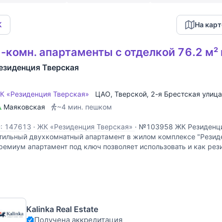
К
На карт
-комн. апартаменты с отделкой 76.2 м² 
езиденция Тверская
К «Резиденция Тверская»
ЦАО
,
Тверской
,
2-я Брестская улица
Маяковская
~4 мин. пешком
D: 147613
·
ЖК «Резиденция Тверская»
·
№103958 ЖК Резиденци
тильный двухкомнатный апартамент в жилом комплексе "Резиде
ремиум апартамент под ключ позволяет использовать и как рез
роживания, офис, доходную аренду или инвестицию. Налог 0,5% 
Kalinka Real Estate
Получена аккредитация