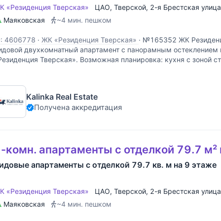
К «Резиденция Тверская»
ЦАО
,
Тверской
,
2-я Брестская улица
Маяковская
~4 мин. пешком
D: 4606778
·
ЖК «Резиденция Тверская»
·
№165352 ЖК Резиденц
идовой двухкомнатный апартамент с панорамным остеклением 
Резиденция Тверская». Возможная планировка: кухня с зоной ст
пальня, ванная комната, гостевой санузел. В апарт
Kalinka Real Estate
Получена аккредитация
-комн. апартаменты с отделкой 79.7 м² 
идовые апартаменты с отделкой 79.7 кв. м на 9 этаже
К «Резиденция Тверская»
ЦАО
,
Тверской
,
2-я Брестская улица
Маяковская
~4 мин. пешком