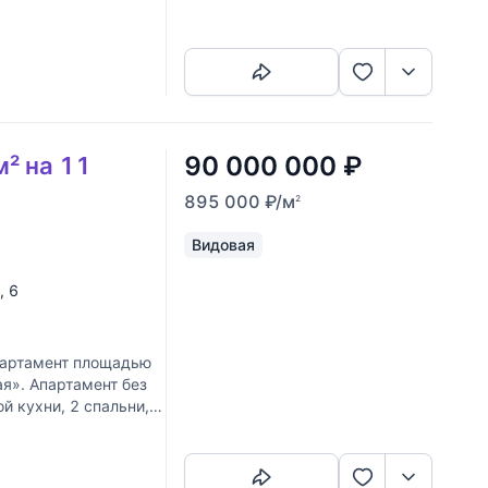
Скопировать ссылку
90 000 000
₽
м² на 11
895 000
₽
/м
2
Видовая
, 6
партамент площадью
я». Апартамент без
й кухни, 2 спальни, 2
Скопировать ссылку