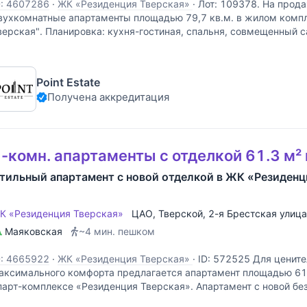
D: 4607286
·
ЖК «Резиденция Тверская»
·
Лот: 109378. На прод
вухкомнатные апартаменты площадью 79,7 кв.м. в жилом комп
верская". Планировка: кухня-гостиная, спальня, совмещенный с
анузел, прихожая. В апартаменте выполнен качественный
Point Estate
Получена аккредитация
-комн. апартаменты с отделкой 61.3 м²
тильный апартамент с новой отделкой в ЖК «Резиденц
К «Резиденция Тверская»
ЦАО
,
Тверской
,
2-я Брестская улица
Маяковская
~4 мин. пешком
D: 4665922
·
ЖК «Резиденция Тверская»
·
ID: 572525 Для цените
аксимального комфорта предлагается апартамент площадью 61,
парт-комплексе «Резиденция Тверская». Апартамент с новой бе
ысочайшего качества. Дизайнерская концепция стильного