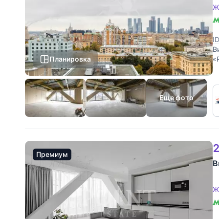
Ж
I
В
Планировка
«
с
Еще фото
2
Премиум
В
Ж