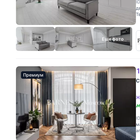
I
д
Т
с
Еще фото
1
Премиум
С
Ж
I
м
а
в