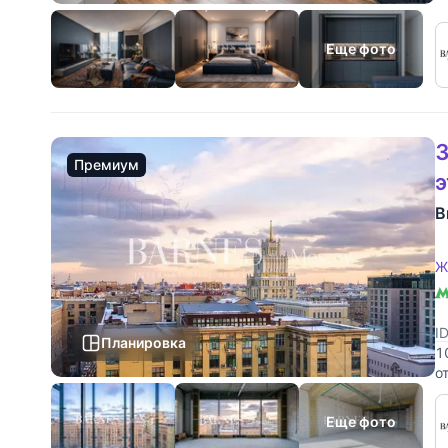
Еще фото
3
Премиум
В
Ж
I
Планировка
1
о
с
Еще фото