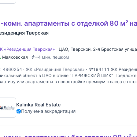
-комн. апартаменты с отделкой 80 м² н
езиденция Тверская
К «Резиденция Тверская»
ЦАО
,
Тверской
,
2-я Брестская улица
Маяковская
~4 мин. пешком
D: 4960254
·
ЖК «Резиденция Тверская»
·
№194111 ЖК Резиденц
никальный объект в ЦАО в стиле "ПАРИЖСКИЙ ШИК" Предложени
вартиру или апартаменты в новостройке премиум-класса с гот
ысокого уровня по цене, значительно ниже, чем в аналогичных
Kalinka Real Estate
Получена аккредитация