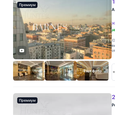
1
Премиум
А
Ж
I
в
о
п
Еще фото
2
Премиум
Р