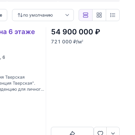
е
по умолчанию
54 900 000
₽
на 6 этаже
721 000
₽
/м
2
, 6
я Тверская
нция Тверская".
иденцию для личного
от
Скопировать ссылку