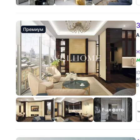
3
Премиум
А
Ж
I
а
В
в
Еще фото