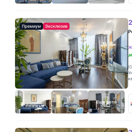
2
Премиум
Эксклюзив
Р
Ж
I
У
к
в
Еще фото