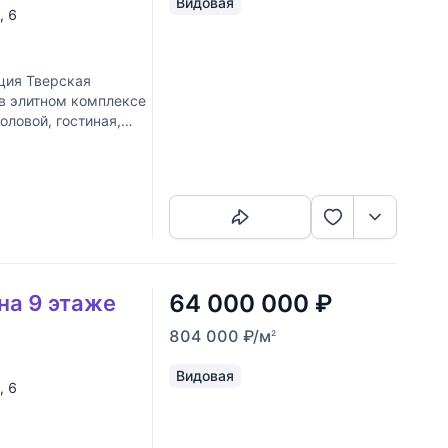
Видовая
, 6
ия Тверская
в элитном комплексе
оловой, гостиная,
Скопировать ссылку
64 000 000
₽
на 9 этаже
804 000
₽
/м
2
Видовая
, 6