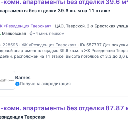
-комн. апартаменты без отделки 39.6 м
партаменты без отделки 39.6 кв. м на 11 этаже
К «Резиденция Тверская»
ЦАО
,
Тверской
,
2-я Брестская улица
Маяковская
~4 мин. пешком
D: 228596
·
ЖК «Резиденция Тверская»
·
ID: 557737 Для покупки
идовой апартамент площадью 39.6 кв.м. в ЖК Резиденция Тверс
тделки, расположен на 11 этаже. Высота потолков от 3,3 до 3,6
ерекрытиями. Панорамное остекление с прекрасными видами
Barnes
Получена аккредитация
-комн. апартаменты без отделки 87.87 
езиденция Тверская