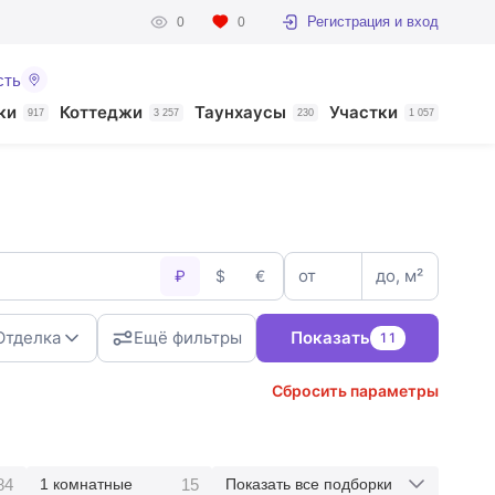
Регистрация и вход
0
0
сть
ки
Коттеджи
Таунхаусы
Участки
917
3 257
230
1 057
от
до, м²
₽
$
€
Отделка
Ещё фильтры
Показать
11
Сбросить параметры
84
15
1 комнатные
Показать все подборки