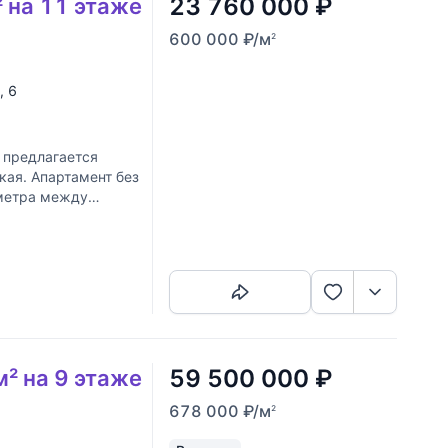
23 760 000
₽
² на 11 этаже
600 000
₽
/м
2
, 6
 предлагается
кая. Апартамент без
 метра между
Скопировать ссылку
59 500 000
₽
м² на 9 этаже
678 000
₽
/м
2