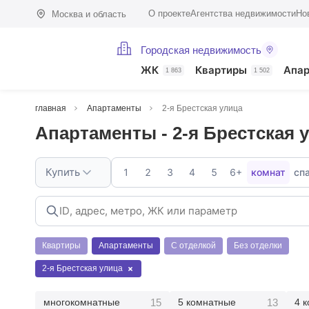
О проекте
Агентства недвижимости
Но
Москва и область
Городская недвижимость
ЖК
Квартиры
Апа
1 863
1 502
главная
Апартаменты
2-я Брестская улица
Апартаменты - 2-я Брестская 
Купить
1
2
3
4
5
6+
комнат
сп
Квартиры
Апартаменты
С отделкой
Без отделки
2-я Брестская улица
15
13
многокомнатные
5 комнатные
4 