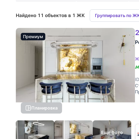
Найдено 11 объектов в 1 ЖК
Группировать по Ж
2
Премиум
Р
Ж
I
С
П
п
Планировка
Еще фото